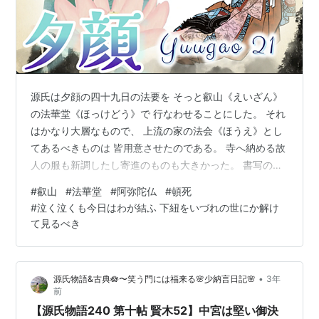
源氏は夕顔の四十九日の法要を そっと叡山《えいざん》
の法華堂《ほっけどう》で 行なわせることにした。 それ
はかなり大層なもので、 上流の家の法会《ほうえ》とし
てあるべきものは 皆用意させたのである。 寺へ納める故
人の服も新調したし寄進のものも大きかった。 書写の経
巻にも、新しい仏像の装飾にも費用は惜しまれてなかっ
#
叡山
#
法華堂
#
阿弥陀仏
#
頓死
た。 惟光《これみつ》の兄の阿闍梨《あじゃり》は 人格
#
泣く泣くも今日はわが結ふ 下紐をいづれの世にか解け
者だといわれている僧で、その人が皆引き受けてしたの
て見るべき
である。 源氏の詩文の師をしている 親しい某｜文章博士
《もんじょうはかせ》を呼んで 源氏は故人を仏に頼む願
文《がんもん》を書かせた。 普通の例と違って故人の名
•
源氏物語&古典🪷〜笑う門には福来る🌸少納言日記🌸
3年
は現わさずに、 死んだ愛…
前
【源氏物語240 第十帖 賢木52】中宮は堅い御決