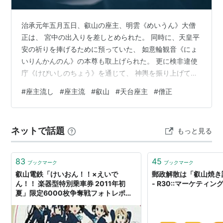
治承元年五月五日、叡山の座主、明雲《めいうん》大僧
正は、 宮中の出入りを差しとめられた。 同時に、天皇平
安の祈りを捧げるために預っていた、 如意輪観音《にょ
いりんかんのん》の本尊も取上げられた。 更に検非違使
庁《けびいしのちょう》を通じて、 神輿を振り上げて、
都へ押し寄せた張本人を摘発せよという命令もきてい
#
座主流し
#
座主流
#
叡山
#
天台座主
#
僧正
た。‥ 🪷聴く古典文学 少納言チャンネルは、聴く古典文
学動画。チャンネル登録お願いします🪷 【ふるさと納
税】KABUTO MKA-06（五月人形）価格: 535000 円楽
ネットで話題
もっと見る
天で詳細を見る 【ふるさと納税】KABUTO MKA-07（五
月人形）価格: 570000 円楽天で詳細を見る
83
45
ブックマーク
ブックマーク
叡山電鉄「けいおん！！×えいで
郵政解散は「叡山焼き
ん！！ 楽器型特別乗車券 2011年初
- R30::マーケティ
夏」限定6000枚争奪戦フォトレポー
ト