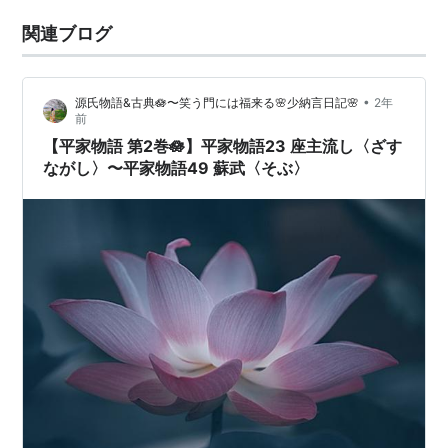
関連ブログ
•
源氏物語&古典🪷〜笑う門には福来る🌸少納言日記🌸
2年
前
【平家物語 第2巻🪷】平家物語23 座主流し〈ざす
ながし〉〜平家物語49 蘇武〈そぶ〉