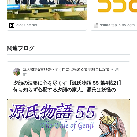
gigazine.net
shinta.tea-nifty.com
関連ブログ
•
源氏物語&古典🪷〜笑う門には福来る🌸少納言日記🌸
3年
前
夕顔の法要に心を尽くす【源氏物語 55 第4帖21】
何も知らず心配する夕顔の家人。源氏は妖怪の女
の夢を見る。