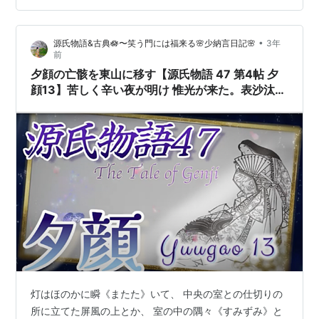
ある。 まして何の予告もあそばさずに たちまちに脱履の
実行をなされたのであるから、 兵部卿の宮も非常にお悲
•
源氏物語&古典🪷〜笑う門には福来る🌸少納言日記🌸
3年
しみになった。 参列していた人々も同情の禁ぜられない
前
中宮のお立場と、 この寂しい結末の場を拝して泣く者が
夕顔の亡骸を東山に移す【源氏物語 47 第4帖 夕
多かった。 …
顔13】苦しく辛い夜が明け 惟光が来た。表沙汰に
ならぬよう 夕顔の亡骸を東山の寺に移す。源氏は
嘆き悲しむ
灯はほのかに瞬《またた》いて、 中央の室との仕切りの
所に立てた屏風の上とか、 室の中の隅々《すみずみ》と