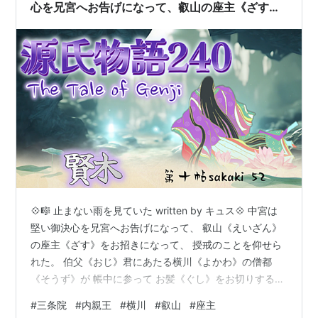
心を兄宮へお告げになって、叡山の座主《ざす》
をお招きになって、授戒のことを仰せられた。
💠🎼 止まない雨を見ていた written by キュス💠 中宮は
堅い御決心を兄宮へお告げになって、 叡山《えいざん》
の座主《ざす》をお招きになって、 授戒のことを仰せら
れた。 伯父《おじ》君にあたる横川《よかわ》の僧都
《そうず》が 帳中に参って お髪《ぐし》をお切りする時
に 人々の啼泣《ていきゅう》の声が宮をうずめた。 平凡
#
三条院
#
内親王
#
横川
#
叡山
#
座主
な老人でさえいよいよ出家するのを見ては悲しいもので