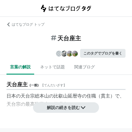
はてなブログ トップ
天台座主
このタグでブログを書く
言葉の解説
ネットで話題
関連ブログ
天台座主
(
一般
)
【
てんだいざす
】
日本の天台宗総本山の比叡山延暦寺の住職（貫主）で、
天台宗の最高指導者の役職名。
解説の続きを読む