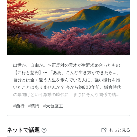
出世か、自由か。〜正反対の天才が生涯求め合ったもの
【西行と慈円】〜 「ああ、こんな生き方ができたら…」
自分とは全く違う人生を歩んでいる人に、強い憧れを抱
いたことはありませんか？ 今から約800年前、鎌倉時代
の幕開けという激動の時代に、まさにそんな関係で結ば
れた二人の天才がいました。 一人は、西行法師。エリー
#
西行
#
慈円
#
天台座主
ト武士の将来を23歳で捨て、愛する家族とも別れ、歌と
共に日本中を旅した究極の自由人（アウトサイダー）。
もう一人は、慈円。最高貴族の家に生まれ、関白九条兼
ネットで話題
もっと見る
実の弟、仏教界のトップ（天台座主）にまで上り詰めた