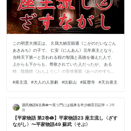
この明雲大僧正は、 久我大納言顕通《こがのだいなごん
あきみち》の子で、 仁安《にんあん》元年座主となり、
当時天下第一と言われる程の智識と高徳を備えた人で、
上からも下からも、尊敬されていた人だったが、 ある
時、陰陽師《おんようし》の安倍泰親《あべのやすち
か》が、 「これ程、智識のある人にしては不思議だが、
#
座主流
#
大人の人形劇
#
比叡山
#
延暦寺
#
天台座主
明雲の名は、上に日月、下に雲と、 行末の思いやられる
お名前だ」 といったことがあったが、今になってみる
と、 その言葉もある程度うなずけるものがある。 二十一
•
源氏物語&古典🪷〜笑う門には福来る🌸少納言日記🌸
2年
日は、座主の京都追放の日であった。 執行役人に追い立
前
てられながら、 座主は泣くなく京をあとにして、 一先
【平家物語 第2巻🪷】平家物語23 座主流し〈ざす
ず、一切経谷にある草庵に入った…
ながし〉〜平家物語49 蘇武〈そぶ〉