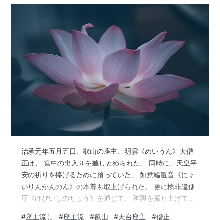
治承元年五月五日、叡山の座主、明雲《めいうん》大僧
正は、 宮中の出入りを差しとめられた。 同時に、天皇平
安の祈りを捧げるために預っていた、 如意輪観音《にょ
いりんかんのん》の本尊も取上げられた。 更に検非違使
庁《けびいしのちょう》を通じて、 神輿を振り上げて、
都へ押し寄せた張本人を摘発せよという命令もきてい
#
座主流し
#
座主流
#
叡山
#
天台座主
#
僧正