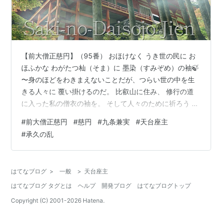
【前大僧正慈円】（95番） おほけなく うき世の民に お
ほふかな わがたつ杣（そま）に 墨染（すみぞめ）の袖🍃
〜身のほどをわきまえないことだが、つらい世の中を生
きる人々に 覆い掛けるのだ。 比叡山に住み、 修行の道
に入った私の僧衣の袖を。 そして人々のために祈ろう 💠
前大僧正慈円 💠 さきのだいそうじょうじえん （1155～
#
前大僧正慈円
#
慈円
#
九条兼実
#
天台座主
1225年） 藤原忠通（ふじわらのただみち）の息子。 37
#
承久の乱
歳の時に天台宗の座主となる。 （比叡山延暦寺の僧侶の
最高職で首長） 法名が慈円でおくり名が慈鎮（じち
ん）。 日本初の歴史論集「愚管抄」の作者。 〜『愚管
はてなブログ
>
一般
>
天台座主
抄』（ぐかんしょう）は、鎌倉時代初期の史論書。 作者
はてなブログ タグとは
ヘルプ
開発ブログ
はてなブログトップ
は天台宗…
Copyright (C) 2001-
2026
Hatena.