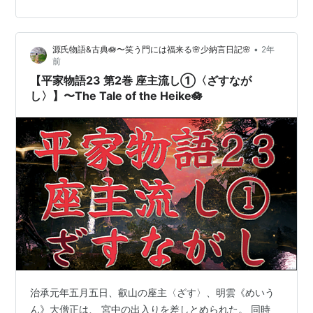
た。‥ 🪷聴く古典文学 少納言チャンネルは、聴く古典文
学動画。チャンネル登録お願いします🪷 【ふるさと納
税】KABUTO MKA-06（五月人形）価格: 535000 円楽
•
源氏物語&古典🪷〜笑う門には福来る🌸少納言日記🌸
2年
天で詳細を見る 【ふるさと納税】KABUTO MKA-07（五
前
月人形）価格: 570000 円楽天で詳細を見る
【平家物語23 第2巻 座主流し①〈ざすなが
し〉】〜The Tale of the Heike🪷
治承元年五月五日、叡山の座主〈ざす〉、明雲《めいう
ん》大僧正は、 宮中の出入りを差しとめられた。 同時