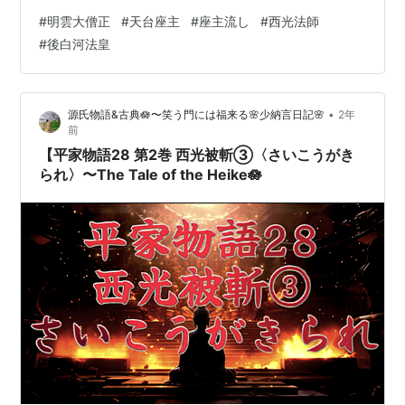
《けびいしのちょう》を通じて、 神輿を振り上げて、 都
#
明雲大僧正
#
天台座主
#
座主流し
#
西光法師
へ押し寄せた張本人を摘発せよという命令もきていた。
#
後白河法皇
こうした、矢次ぎ早の朝廷の強硬策は、 先の京の大火事
に原因と理由があったろうが、 もう一つには、とかく、
法皇の信任厚い西光《さいこう》法師が、 あることない
•
源氏物語&古典🪷〜笑う門には福来る🌸少納言日記🌸
2年
こと、山門の不利になることばかりを、 後白河法皇に告
前
げ口したためであった。 …
【平家物語28 第2巻 西光被斬③〈さいこうがき
られ〉〜The Tale of the Heike🪷