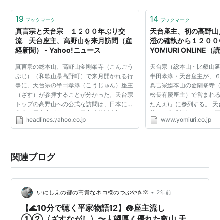
究極のエリート（インサイダー）。 生まれた場所も、選
んだ道も、性格も正反対。37歳も年…
19
14
ブックマーク
ブックマーク
真言宗と天台宗 １２００年ぶり交
天台座主、初の高野山
流 天台座主、高野山を来月訪問（産
澄の確執から１２００年 
経新聞） - Yahoo!ニュース
YOMIURI ONLINE
真言宗の総本山、高野山金剛峯寺（こんごう
天台宗（総本山・比叡山
ぶじ）（和歌山県高野町）で来月開かれる行
半田孝淳・天台座主が、
事に、天台宗の半田孝淳（こうじゅん）座主
真言宗総本山の金剛峯寺
（ざす）が参拝することが分かった。天台宗
松長有慶座主）で営まれる
トップの高野山への公式な訪問は、日本に真
たんえ)」に参列する。 
言宗、天台宗が伝わった平安時代以来初め
赴いた公式記録はなく、
headlines.yahoo.co.jp
www.yomiuri.co.jp
て。１２００年間を通じて初めてとなる歴史
以来初めて。ともに「相
的な参拝をそれぞれ...
かけに」と期待し...
関連ブログ
•
いにしえの都の高貴なネコ様のつぶやき🌸
2年前
【🌊10分で聴く平家物語12】🪷座主流し
①②〈ざすながし〉〜人望厚く優れた叡山 天台