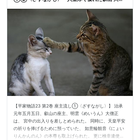
座主 明雲大僧正を側近の悪口で流刑って酷すぎ😾
後白河法皇もお西光法師に唆されたとはいえ 世は
理不尽なことよby🐈
【平家物語23 第2巻 座主流し①〈ざすながし〉】 治承
元年五月五日、叡山の座主、明雲《めいうん》大僧正
は、 宮中の出入りを差しとめられた。 同時に、天皇平安
の祈りを捧げるために預っていた、 如意輪観音《にょい
りんかんのん》の本尊も取上げられた。 更に検非違使庁