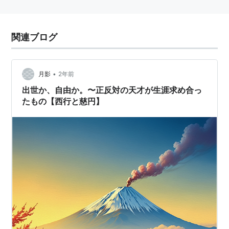
関連ブログ
•
月影
2年前
出世か、自由か。〜正反対の天才が生涯求め合っ
たもの【西行と慈円】