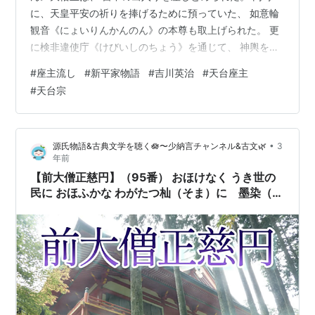
に、天皇平安の祈りを捧げるために預っていた、 如意輪
観音《にょいりんかんのん》の本尊も取上げられた。 更
に検非違使庁《けびいしのちょう》を通じて、 神輿を振
り上げて、 都へ押し寄せた張本人を摘発せよという命令
#
座主流し
#
新平家物語
#
吉川英治
#
天台座主
もきていた。 こうした、矢次ぎ早の朝廷の強硬策は、 先
#
天台宗
の京の大火事に原因と理由があったろうが、 もう一つに
は、とかく、法皇の信任厚い西光《さいこう》法師が、
あることないこと、山門の不利になることばかりを、 後
•
源氏物語&古典文学を聴く🪷〜少納言チャンネル&古文🌿
3
白河法皇に告げ口したためであった。 そのため、法皇
年前
は、ひどく山門に対する心証を害…
【前大僧正慈円】（95番） おほけなく うき世の
民に おほふかな わがたつ杣（そま）に 墨染（す
みぞめ）の袖🍃