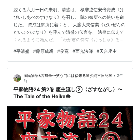
翌くる六月一日の未明、清盛は、 検非違使安倍資成《け
びいしあべのすけなり》を召し、 院の御所への使いを命
じた。 資成は御所に着くと、 大膳大夫信業《だいぜんの
だいふのぶなり》を呼んで清盛の伝言を、 法皇に伝えて
くれるように頼んだ。 「わが君の仰有《おっしゃ》るに
は、 法皇側近の方々が、 平家一門を滅して天下を乱そう
#
平清盛
#
藤原成親
#
俊寛
#
西光法師
#
天台座主
という計画をお持ちとききました。 こちらとしても捨て
ては置かれませんから、 一人一人召し捕え、いい様に処
分するつもりでいますが、 その点あらかじめご了承下さ
•
源氏物語&古典🪷〜笑う門には福来る🌸少納言日記🌸
2年
って、 何卒ご妨害などしないで頂きたいのです」 信業も
前
この知らせにひどく、どぎまぎしながら、 「暫くお待ち
平家物語24 第2巻 座主流し②〈ざすながし〉〜
を、唯今、法皇にお取次…
The Tale of the Heike🪷