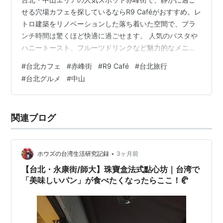
せる穴場カフェを探しているならR9 Caféがおすすめ。レ
トロ建築をリノベーションした落ち着いた空間で、ブラ
ンチ時間は驚くほど快適に過ごせます。 人気のパスタや
ハニートースト、フルーツドリンクなど魅力的なメニュ
ーも充実。夕方や土日は混雑しやすいものの、時間帯を
#
台北カフェ
#
赤峰街
#
R9 Café
#
台北旅行
選べばゆったりとした贅沢なひとときを楽しめるカフェ
#
台北グルメ
#
中山
です。 アクセス 住所：台北市大同區赤峰街41巷13號 最
寄り駅：MRT中山駅から徒歩3分 中山地下街R9出口すぐ
赤峰街の中心にあり、散策の途中に立ち寄りやすい立地
関連ブログ
です。 店内の雰囲気 店内は2フロア構造で、 1階はカウ
ンター中心のコンパク…
•
ホウズの台湾生活研究記録
3ヶ月前
【台北・永康街/師大】珠寶盒法式點心坊｜台湾で
「美味しいパン」が食べたくなったらここ！🥐