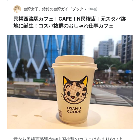
くなるかもしれません。 この記事は台湾のお出かけ情報
•
サイト「好好玩」の日本語版姉妹サイト、
台湾女子、鈴鈴の台湾ガイドブック
1年前
「Taipeinavi.jp」より引用しています。 台北おすすめカ
民權西路駅カフェ︱CAFE！N民権店︱元スタバ跡
フェ｜5.TUNG 午冬甜点 台北おすすめカ…
地に誕生！コスパ抜群のおしゃれ仕事カフェ
昔から民権西路駅や中山国小駅のカフェはあまりないよ