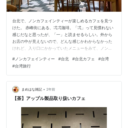
台北で、ノンカフェインティーが楽しめるカフェを見つ
けた。 赤峰街にある、弌弌珈琲。「弌」って見慣れない
感じだなと思ったが、「一」と読ませるらしい。外から
お店の中が見えないので、どんな感じかわからなかった
けれど、入り口にかかっていたメニューをみて、ノンカ
フェインティーがあることだけは確認できたのでそのま
#
ノンカフェインティー
#
台北
#
台北カフェ
#
台湾
ま入店。 入り口 入り口にメニューがかかっている 客席
#
台湾旅行
は2階、お手値は3階にある。 入り口ののれんをくぐった
先は階段 大きな窓と、窓辺のゆったりした雰囲気が印象
的な空間だった。 客席 今回は、ノンカフェインティーの
中から、黒森林苺果茶というベリー系のお茶を注文。濃
•
まめはな雑記
2年前
い赤紫のお茶で、ほんのりすっぱい味…
【茶】アップル製品取り扱いカフェ