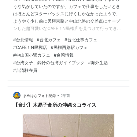
うな気がしていたのですが、カフェで仕事をしたいとき
はほとんどスターバックスに行くしかなかったようで、
ようやく少し前に民権東路と中山北路の交差点にオープ
ンした超可愛いなCAFE！N民権店を見つけて行ってきま
した！ CAFE！Nに関して CAFE！Nの親会社は台湾最大
#
台北情報
#
台北カフェ
#
台北仕事カフェ
のコーヒー焙煎業者である源友企業で、30年以上にわた
#
CAFE！N民権店
#
民權西路駅カフェ
ってコーヒーとお茶の研究開発、精製加工に専念してお
#
中山国小駅カフェ
#
台湾情報
り、台湾で初めて『碳足跡』認証を取得したコーヒーブ
#
台湾女子、鈴鈴の台湾ガイドブック
#
海外生活
ランドでもあります。 CAFE！N民権店は、このコーヒー
#
台湾駐在員
ブランドの旗艦店でもあり、白を基調とした空間は、世
界的に有名なコーヒーブランド…
•
まめはなフォト記録
2年前
【台北】木易子食所の沖縄タコライス