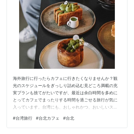
海外旅行に行ったらカフェに行きたくなりませんか？観
光のスケジュールをぎっしり詰め込む見どころ満載の充
実プランも捨てがたいですが、最近は余白時間を多めに
とってカフェでまったりする時間を過ごせる旅行が気に
入っています。台湾にも、おしゃれかつ、おいしいスイ
ーツが食べられるカフェがたくさんあるので、旅行の途
#
台湾旅行
#
台北カフェ
#
台北
中にぜひ立ち寄ってみてほしいです。お気に入りのカフ
ェを見つけたら、それだけを目当てに台湾に何度も来た