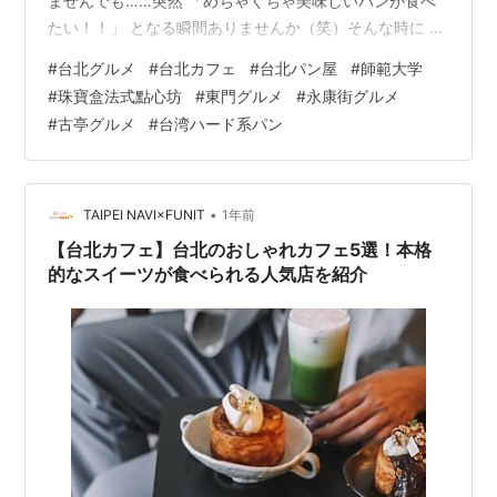
ませんでも……突然 「めちゃくちゃ美味しいパンが食べ
たい！！」 となる瞬間ありませんか（笑）そんな時に 私
が全力でおすすめしたいのがこちらです🥐珠寶盒法式點
#
台北グルメ
#
台北カフェ
#
台北パン屋
#
師範大学
心坊 （BOÎTE À BIJOUX）【師大麗水店】 📍 場所：師範
#
珠寶盒法式點心坊
#
東門グルメ
#
永康街グルメ
大学裏門近く 🏠 住所：台北市大安區麗水街33巷19號 ⏰
#
古亭グルメ
#
台湾ハード系パン
営業時間： パン→午前10時～午後８時 ケーキ→午前11時
～午後８時 🚇 アクセス：MRT東門駅または古亭駅から徒
歩圏内👇各お店の住所と営業時間はこちら 下の…
•
TAIPEI NAVI×FUNIT
1年前
【台北カフェ】台北のおしゃれカフェ5選！本格
的なスイーツが食べられる人気店を紹介