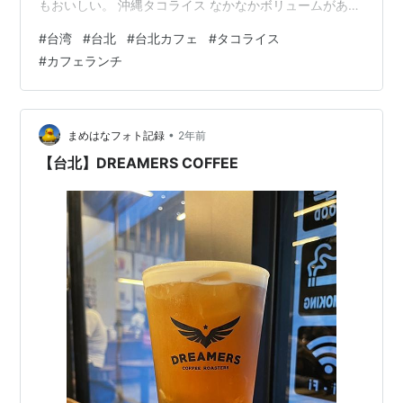
もおいしい。 沖縄タコライス なかなかボリュームがある
ので食べ応えも十分。 ちなみに、野菜にかかっている白
#
台湾
#
台北
#
台北カフェ
#
タコライス
いやつは台湾マヨネーズ。日本のそれよりちょっと甘
#
カフェランチ
め。 まだ食べたことがないメニュー（韓国風料理やガパ
オライス風料理）もあって気になっていつつ、それくら
い辛いかビビッてまだ頼めずにいる。 ちなみに、ドライ
カレーもおいしい。 View this post on Instagram …
•
まめはなフォト記録
2年前
【台北】DREAMERS COFFEE