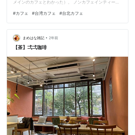
メインのカフェとわかった）。 ノンカフェインティーが
あったので、その中から、黒森林苺果茶を注文。ダーク
#
カフェ
#
台湾カフェ
#
台北カフェ
な赤い色の、濃厚でいて優しい味のフルーツティーだっ
た。おいしい～ 黒森林苺果茶 お店は2階、お手洗いは3階
にあるため、階段を上る必要がある。ベビーカーなどは
•
入れないので、注意が必要。ちなみに、14時を過ぎると
まめはな雑記
2年前
とても賑やかな雰囲気になった。学生さんや観光客も利
【茶】弌弌珈琲
用しているようだった。 入り口 お店…