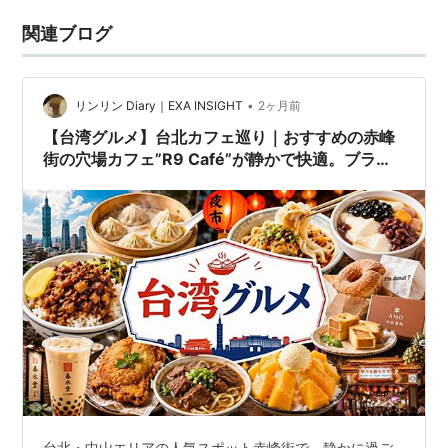
関連ブログ
•
リンリン Diary｜EXA INSIGHT
2ヶ月前
【台湾グルメ】台北カフェ巡り｜おすすめの赤峰
街の穴場カフェ”R9 Café”が静かで快適。ブラン
チで時間を満喫する贅沢
台北・中山エリアの人気スポット赤峰街で、静かに過ご