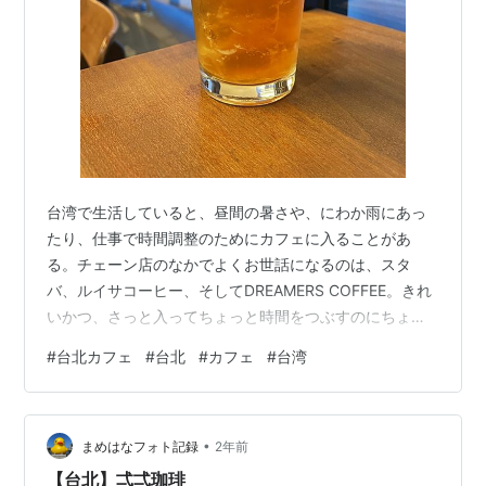
台湾で生活していると、昼間の暑さや、にわか雨にあっ
たり、仕事で時間調整のためにカフェに入ることがあ
る。チェーン店のなかでよくお世話になるのは、スタ
バ、ルイサコーヒー、そしてDREAMERS COFFEE。きれ
いかつ、さっと入ってちょっと時間をつぶすのにちょう
どいい。 DREAMERS COFFEEは、ちょっとお値段は張る
#
台北カフェ
#
台北
#
カフェ
#
台湾
けど、様々な種類のお茶とコーヒーがあり、台湾ならで
はな果物を使ったお茶屋、珍しいフレーバーのコーヒー
を売っている。先日、お出かけをした際に、歩いてばか
•
りで疲れたうえに天気が崩れてきたので、DREAMERS
まめはなフォト記録
2年前
COFFEEで一休みした。ライチのゼリーがはいった爽やか
【台北】弌弌珈琲