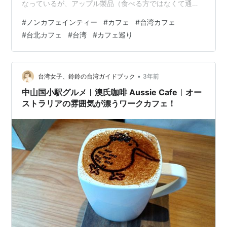
なっているが、アップル製品（食べる方ではなくて通信
機器の方）の販売店を兼ねており、店員さんはバリスタ
#
ノンカフェインティー
#
カフェ
#
台湾カフェ
の方とエンジニアの方がいらっしゃるという、一風変わ
#
台北カフェ
#
台湾
#
カフェ巡り
ったカフェだった。 今回、特段アップル製品を買おうと
もメンテナンスしようとも思っておらず、ただおいしい
ドリンクを楽しんだだけだったが、スマホの調子が悪く
なったらここに相談に来るのはありかもしれないと思っ
•
台湾女子、鈴鈴の台湾ガイドブック
3年前
た。 公式ウェブサイト：Welcome…
中山国小駅グルメ︱澳氏咖啡 Aussie Cafe︱オー
ストラリアの雰囲気が漂うワークカフェ！