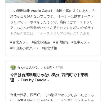
この澳氏咖啡 Aussie Cafeは中山国小駅の近くにあり、台
湾でかなり好きなカフェです。 オーナーは以前オースト
ラリアでワーホリをしたそうで、店内にはオーストラリ
アにちなんだ装飾がたくさん見られます!お店の公式サイ
トの紹介文には、「オーストラリアに来たことのあるす
べての人に、ここで昔を思い出してもらうことが、この
#
台北カフェ
#
台北喫茶店
#
台湾情報
#
仕事カフェ
店の本来の目的です」とオーナーが語っているとあっ
#
中山国小駅グルメ
#
台北情報
た。 日本で同じようにワーキングホリデーを経験した私
でさえ、古き良き時代を思い出した。 澳氏咖啡 Aussie
Cafeの入り口には素敵な植物がたくさんあり、特に夜に
入り口を通ると、とても暖かく居心地の良い気分になり
•
なんやかんやで、いま台湾
3年前
ますね。 勉強や仕…
今日は台湾料理じゃない気分‥西門町で中東料
理 - Flux by Fancia -