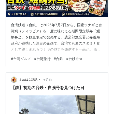
台湾鉄道（台鉄）は2026年7月7日から、国産ウナギと台
湾鯛（ティラピア）を一度に味わえる期間限定駅弁「鰻
鯛弁当」を数量限定で発売する。農業部漁業署と嘉義県
政府が連携した注目の企画で、台湾でも夏のスタミナ食
として親しまれるウナギの魅力を発信する一品だ。 販売
期間は8月23日までで、購入できるのは台北駅の「台鉄
#
台湾グルメ
#
台湾旅行
#
台鉄
#
台鉄弁当
夢工場」など一部店舗のみ。この記事では、「鰻鯛弁
当」の価格や販売場所、メニューの特徴に加え、発売の
背景や台湾旅行で購入する際のポイントまで詳しく解説
•
する。 「鰻鯛弁当」の概要 まずは基本情報を整理する。
まめはな雑記
1ヶ月前
項目 内容 商品名 鰻鯛弁当（うなぎ・たいべんとう） 発
【鉄】初期の台鉄・自強号を見つけた日
売開始日 2026年7月7日 …