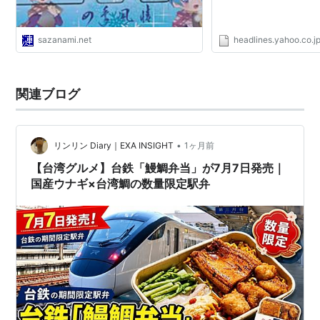
sazanami.net
headlines.yahoo.co.j
関連ブログ
•
リンリン Diary｜EXA INSIGHT
1ヶ月前
【台湾グルメ】台鉄「鰻鯛弁当」が7月7日発売｜
国産ウナギ×台湾鯛の数量限定駅弁