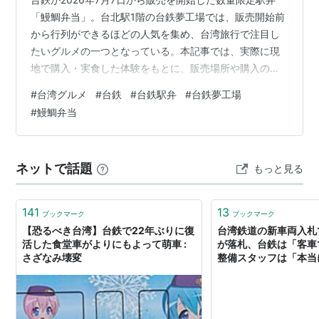
「鰻鯛弁当」。台北駅1階の台鉄夢工場では、販売開始前
から行列ができるほどの人気を集め、台湾旅行で注目し
たいグルメの一つとなっている。本記事では、実際に現
地で購入・実食した体験をもとに、販売場所や購入のコ
ツ、行列状況、味の感想を詳しくレビュー。 とにかくお
#
台湾グルメ
#
台鉄
#
台鉄駅弁
#
台鉄夢工場
ススメの一品！ 販売場所と購入難易度 販売場所は台北駅
#
鰻鯛弁当
1Fの台鉄グッズ店「台鉄夢工場」。この日の販売開始は
午前11:05。11時前に到着した時点ですでに行列が形成さ
れており、人気の高さを実感した。確実に購入したい場
ネットで話題
もっと見る
合は、販売開始の10〜15分前には並ぶことをおすすめす
る。 実食レビュー：鰻×…
141
13
ブックマーク
ブックマーク
【恐るべき台湾】台鉄で22年ぶりに復
台湾鉄道の新車両入札
活した食堂車がよりにもよって萌車 :
が落札、台鉄は「客車
さざなみ壊変
整備スタッフは「本当
中国メディア （FOCUS
- Yahoo!ニュース