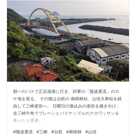
朝一のバスで正浜漁港に行き、邱軍の「隨波逐流」のロ
ケ地を巡る。 その後は台鉄の 南樹林站、山佳火車站を経
由して三峽老街へ。 日曜日の激込みの老街を掻き分け、
金三峽牛角でプレーンとパイナップルのクロワッサンを
食べたら退避...
#
隨波逐流
#
三峡
#
台鉄
#
南樹林
#
山佳