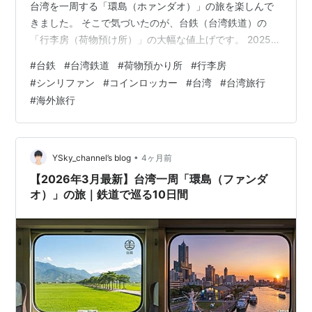
台湾を一周する「環島（ホァンダオ）」の旅を楽しんで
きました。 そこで気づいたのが、台鉄（台湾鉄道）の
「行李房（荷物預け所）」の大幅な値上げです。 2025年
の運賃改定に伴い、手荷物預けの料金体系も刷新されま
#
台鉄
#
台湾鉄道
#
荷物預かり所
#
行李房
した。 長年「安さの殿堂」だった行李房ですが、今は利
#
シンリファン
#
コインロッカー
#
台湾
#
台湾旅行
用時間」と「サイズ」によってはコインロッカーの方が
#
海外旅行
お得になるケースが増えています。 台鉄の「行李房（シ
ンリーファン）」とは？ 2025年6月の改定による値上げ
の現状 サイズ別比較：コインロッカー vs 行李房 コイン
ロッ…
•
YSky_channel’s blog
4ヶ月前
【2026年3月最新】台湾一周「環島（ファンダ
オ）」の旅｜鉄道で巡る10日間