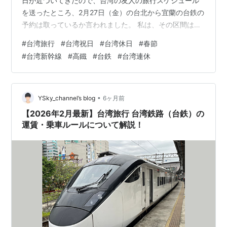
日が近づいてきたので、台湾の友人の旅行スケジュール
を送ったところ、2月27日（金）の台北から宜蘭の台鉄の
予約は取っているか言われました。 私は、その区間は、
乗車時間が短く、料金も安い「高速バス」で移動しよう
#
台湾旅行
#
台湾祝日
#
台湾休日
#
春節
と思っていたのですが、友人曰く「渋滞に引っかかるの
#
台湾新幹線
#
高鐵
#
台鉄
#
台湾連休
で、それはやめておいたほうがよい。」というのです。
その日は、金曜日であるものの、平日なので大丈夫と思
っていました。しかし、聞けばなんとその日は、「和平
記念日」の振替休日だそうです。 土曜日が「和平記念
•
YSky_channel’s blog
6ヶ月前
日」であることは知っていた…
【2026年2月最新】台湾旅行 台湾鉄路（台鉄）の
運賃・乗車ルールについて解説！