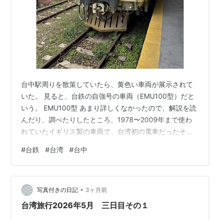
台中駅周りを散策していたら、黄色い車両が展示されて
いた。 見ると、台鉄の自強号の車両（EMU100型）だと
いう。 EMU100型 あまり詳しくなかったので、解説を読
んだり、調べたりしたところ、1978〜2009年まで使わ
れていたイギリス製の車両で、台湾初の電車だったそ
う。 クリーム色でかわいらしい。 解説 ちいかわとうさ
#
台鉄
#
台湾
#
台中
ぎが乗務していた。
•
写真付きの日記
3ヶ月前
台湾旅行2026年5月 三日目その１