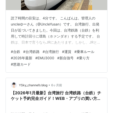
読了時間の目安は、4分です。 こんばんは。管理人の
uncleゆーさん（@UncleYusan）です。 台湾旅行、出発
日が近づいてきました。今回は、台湾鉄路（台鉄）を利
用して時計回りに環島（ホァンダオ）する予定です。 台
鉄は、日本で言うならJRにあたります。しかし、JRとは
異なる特有のルールがいくつもあり、知らない日本人か
#
台鉄
#
台湾鉄路
#
台湾旅行
#
運賃
#
乗車ルール
らすると「？？？」となってしまいます。 ネットで検索
#
2026年最新
#
EMU3000
#
新自強号
#
乗り方
しても、書いていることが異なることもあり、どれがほ
#
悠遊カード
んとか疑心暗鬼になってしまいます。 これらは、台鉄の
運賃や乗車ルールなどがちょくちょく改正されているこ
とに起因していることが多いです。 今回は、最新の台湾
鉄路（台鉄）の乗車料金…
•
YSky_channel’s blog
6ヶ月前
【2026年1月最新】台湾旅行 台湾鉄路（台鉄）チ
ケット予約完全ガイド！WEB・アプリの買い方か
ら最安決済術まで