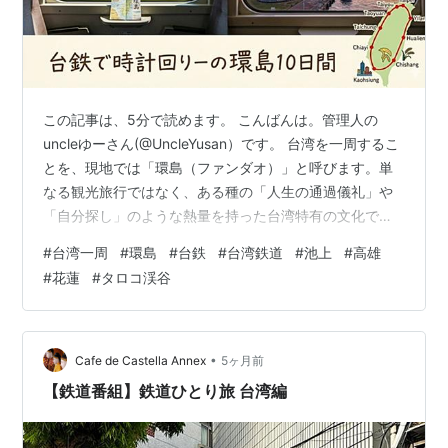
この記事は、5分で読めます。 こんばんは。管理人の
uncleゆーさん(@UncleYusan）です。 台湾を一周するこ
とを、現地では「環島（ファンダオ）」と呼びます。単
なる観光旅行ではなく、ある種の「人生の通過儀礼」や
「自分探し」のような熱量を持った台湾特有の文化で
す。 今年2月下旬、私もそのロマンに触れようと、10日
#
台湾一周
#
環島
#
台鉄
#
台湾鉄道
#
池上
#
高雄
間かけて、台湾鉄道を利用して、時計回りに環島をやっ
#
花蓮
#
タロコ渓谷
てきました。 今回は、実際に体験して感じた台湾の環島
文化と、旅の思い出を綴ります。 台湾人のアイデンティ
ティ「環島」とは？ 今回の旅のルート：時計回りに10日
間 心に残った場所：池上と高雄 池上（チーシャン） 高
•
Cafe de Castella Annex
5ヶ月前
雄（ガオション） …
【鉄道番組】鉄道ひとり旅 台湾編