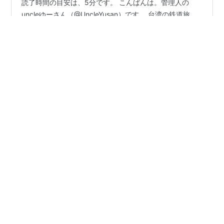
読了時間の目安は、5分です。 こんばんは。管理人の
uncleゆーさん（@UncleYusan）です。 台湾の鉄道旅
は、車窓からの景色や駅弁など魅力がいっぱい！ ただ
し、現地に行ってから「乗りたい」と思っても、土日祝
日には満席で切符が買えないこともあります。 とはい
え、ご安心ください。 台鉄の切符は、事前に予約・購入
#
台湾鉄路
#
台鉄
#
切符予約
#
旅行節約
#
Revolut
することができます。 私も2月下旬に台湾を訪問する予
#
裏ワザ
定なので、今日、予約購入しました。 今回は、その経験
を踏まえて、2026年最新の情報を反映し、台湾鉄路（台
鉄）の公式サイト（WEB）とアプリの両方での予約方法