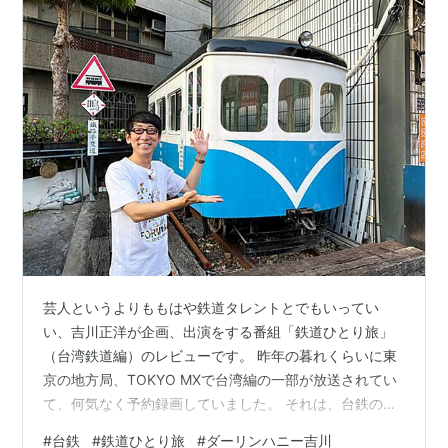
芸人というよりももはや鉄道タレントとでもいってい
い、吉川正洋が企画、出演をする番組「鉄道ひとり旅」
（台湾鉄道編）のレビューです。 昨年の暮れくらいに東
京の地方局、TOKYO MXで台湾編の一部が放送されてい
て、何気なく予約録画していました。 それは、台鉄の海
線を旅する回でしたが、その後、ちょっと忘れていて、
#
台鉄
#
鉄道ひとり旅
#
ダーリンハニー吉川