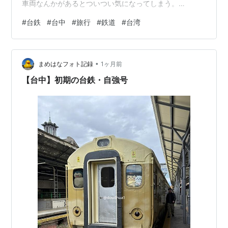
車両なんかがあるとついつい気になってしまう。
EMU100型は、1978〜2009年まで活躍した台湾初の電車
#
台鉄
#
台中
#
旅行
#
鉄道
#
台湾
で、イギリス製の車両として導入された特急タイプの自
強号だ。 当時の台湾ではまだ電化が進んでおらず、この
車両の登場は「電車時代の幕開け」として大きな転換点
•
になったそう。 クリーム色の塗装は柔らかい雰囲気がと
まめはなフォト記録
1ヶ月前
てもかわいらしい。 展示スペースには簡単な解説もあっ
【台中】初期の台鉄・自強号
た。 おそらくこの解説がな…