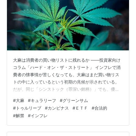
大麻は消費者の買い物リストに残れるか ――投資家向け
コラム「ハード・オン・ザ・ストリート」 インフレで消
費者の懐事情が苦しくなっても、大麻はまだ買い物リス
トの中に入っているという初期の兆候が示されている。
だが、同じ「シンストック（罪深い銘柄）」でも、優れ
た価格決定力を持つたばこなどと対等になるには苦戦を
#
大麻
#
キュラリーフ
#
グリーンサム
強いられるだろう。 米国の大麻市場はこれまでも景気下
#
トゥルリーブ
#
カンビナス
#
ＥＴＦ
#
合法的
降局面を経験しているが、合法的な産業としては初めて
#
解禁
#
インフレ
だ。成人向けの大麻販売を全米で初めて許可したコロラ
ド州でも、2014年に販売が開始されたばかりである。大
麻関連企業が、たばこや酒類同様に、景気後退（リセッ