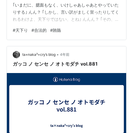
｢いまだに、臆面もなく、いけしゃあしゃあとやっていた
りする｣ んん？ ｢しかし、言い訳がましく宣ったりしてく
れるわけよ、天下りではない、とね｣ んんん？ ｢その、高
い能力ゆえに、そこかしこから期待され、求められ、そ
#
天下り
#
合法的
#
賄賂
の結果として天下りのように見えているに過ぎない、と
いうことらしい｣ んんんん？ ｢本気で言っているのかよ、
って話だよな｣ ｢で、でも、その天下り、もう、法的に、
•
ダメになったのではないのですか｣ するとＡくん、ノンノ
ta×naka³+cry’s blog
4年前
ンノンノンノンと人差し指を目の前で小さく左右に振り
ガッコ ノ センセ ノ オトモダチ vol.881
なが…