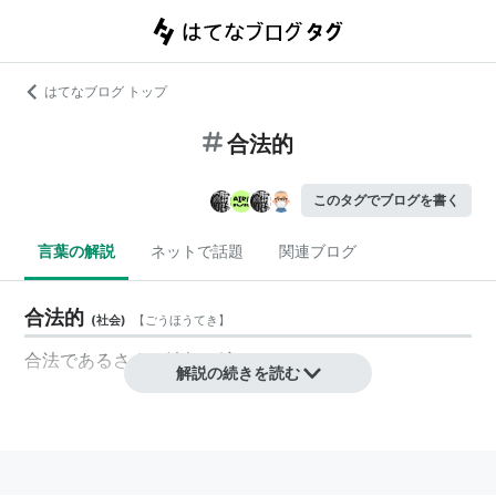
はてなブログ トップ
合法的
このタグでブログを書く
言葉の解説
ネットで話題
関連ブログ
合法的
(
社会
)
【
ごうほうてき
】
合法
であるさま。
法規
に適っているさま。
解説の続きを読む