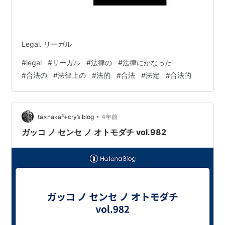
Legal. リーガル
#
legal
#
リーガル
#
法律の
#
法律にかなった
#
合法の
#
法律上の
#
法的
#
合法
#
法定
#
合法的
•
ta×naka³+cry’s blog
4年前
ガッコ ノ センセ ノ オトモダチ vol.982