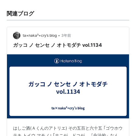
関連ブログ
•
ta×naka³+cry’s blog
3年前
ガッコ ノ センセ ノ オトモダチ vol.1134
はしご酒(Ａくんのアトリエ) その五百と六十五 ｢ゴウホウ
テキ トイウ マモノ｣ ｢ナニが、ドコが、『合法的』なん