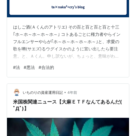
はしご酒(Ａくんのアトリエ) その百と百と百と百と十三
｢ホ～ホ～ホ～ホ～ホ～｣ コトあるごとに権力者やらイン
フルエンサーやらが｢ホ～ホ～ホ～ホ～ホ～｣と、求愛の
歌を囀(サエズ)るウグイスかのように宣い出したら要注
意。と、Ａくん。申し訳ないが、ちょっと、意味がわか
らない。 ｢そもそも『法』なんて、権力者がつくったモノ
#
法
#
悪法
#
合法的
だろ｣ ん？ ｢そんな権力者主導の『法』を、とにかく守っ
てさえいれば全てオーケー。もしくは、違反さえしてい
なければナニをしたって問題なし。などと、ヤタラと宣
•
うホ～ホ～系のピーポーたち。コレが、とにかく厄介な
いちのりの資産運用日記
4年前
わけよ｣ あ～、なるほど、法、か～。 しかし、そんな法
米国株関連ニュース【大麻ＥＴＦなんてあるんだ(
であったとしても、法が…
ﾟДﾟ)】