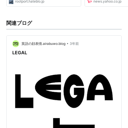
rootport.hateblo.jp
news.yahoo.co.jp
一人ぐらいは「まともに働かない大人」がい
るはずだ。もしかし...
関連ブログ
•
英語の顔表情.airabuwo.blog
3年前
LEGAL