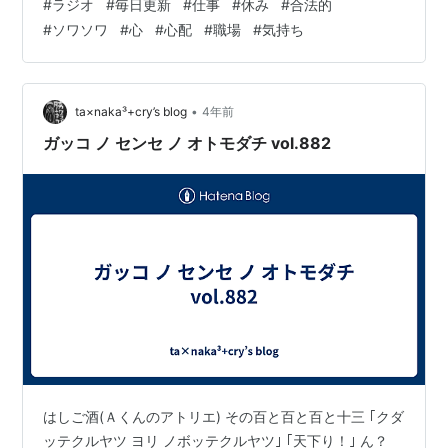
#
ラジオ
#
毎日更新
#
仕事
#
休み
#
合法的
実際心はそうはいかんのよ 明日何か起きてないといい そ
#
ソワソワ
#
心
#
心配
#
職場
#
気持ち
う願うばかり。
•
ta×naka³+cry’s blog
4年前
ガッコ ノ センセ ノ オトモダチ vol.882
はしご酒(Ａくんのアトリエ) その百と百と百と十三 ｢クダ
ッテクルヤツ ヨリ ノボッテクルヤツ｣ ｢天下り！｣ ん？