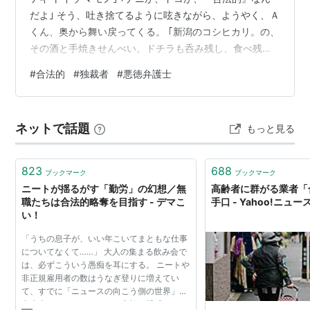
だよ｣ そう、吐き捨てるように呟きながら、ようやく、Ａ
くん、奥から舞い戻ってくる。 ｢新潟のコシヒカリ。の、
その酒と手焼きせんべい。ドチラも呑み残し、食べ残し
なんだけれど、この、ザ・コシヒカリズ、が、なかなか
#
合法的
#
独裁者
#
悪徳弁護士
どうして、結構、相性がいい｣ ナゼか真っ赤な四号瓶の、
おっ、純米大吟醸！、が、ちょっとチープなブルーとピ
ンクのガラスのお猪口(チョコ)たちにトクトクトクと注が
ネットで話題
もっと見る
れる。 品のいい甘い香りがブワッとくる。まず一口。で
も、甘ったるさは微塵もない。むしろ、澄み切った印
象。もう一口。キレが…
823
688
ブックマーク
ブックマーク
ニートが揺るがす「勤労」の幻想／無
高齢者に群がる業者「
職たちは合法的略奪を目指す - デマこ
手口 - Yahoo!ニュー
い！
「うちの息子が、いい年こいてまともな仕事
についてなくて……」 大人の集まる飲み会で
は、必ずこういう愚痴を耳にする。 ニートや
非正規雇用者の数はうなぎ登りに増えてい
て、すでに「ニュースの向こう側の世界」の
出来事ではない。あなたの家族・親戚にも、