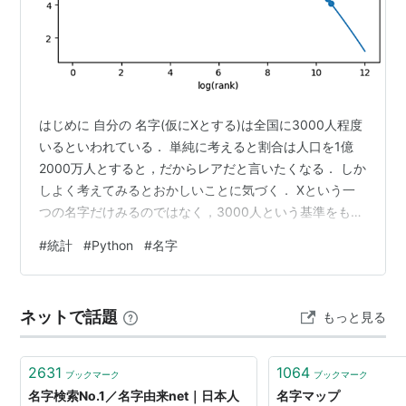
はじめに 自分の 名字(仮にXとする)は全国に3000人程度
いるといわれている． 単純に考えると割合は人口を1億
2000万人とすると，だからレアだと言いたくなる． しか
しよく考えてみるとおかしいことに気づく． Xという一
つの名字だけみるのではなく，3000人という基準をもっ
て珍しさを判定しなければいけないだろう．Xを特別扱い
#
統計
#
Python
#
名字
してはいけない。 そして名字というのは珍しければ珍し
いほど，その種類も多くなってゆくはずだろう．そこ
で，Xと同等かそれ以上に珍しい名字はその分種類が多い
ネットで話題
もっと見る
ので全部合計して考えるとXはそこまで珍しいとは言えな
いのではないか？ という疑問が出発点である．この記事
では「その人の名字…
2631
1064
ブックマーク
ブックマーク
名字検索No.1／名字由来net｜日本人
名字マップ