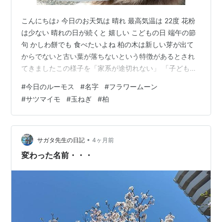
こんにちは♪ 今日のお天気は 晴れ 最高気温は 22度 花粉
は少ない 晴れの日が続くと 嬉しい こどもの日 端午の節
句 かしわ餅でも 食べたいよね 柏の木は新しい芽が出て
からでないと古い葉が落ちないという特徴があるとされ
てきましたこの様子を「家系が途切れない」 「子どもが
生まれるまで親が守る」と見立てて 子孫繁栄や家の安泰
#
今日のルーモス
#
名字
#
フラワームーン
を願う象徴として大切にされました 私は 姉と私の２姉妹
#
サツマイモ
#
玉ねぎ
#
柏
で 旧姓は無くなっちゃった😞 パパの方は ありそうでな
い苗字です 北海道・石川県・福岡(親戚？）・長崎・大分
（家だけ） に居るらしい？ 義父の孫は 8人 そのうち名前
を継ぐ者は２人 家の息子は 結婚しなさそうなので・・・
•
サガタ先生の日記
4ヶ月前
…
変わった名前・・・