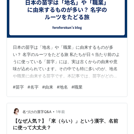
日本の苗字は「地名」や「職業」に由来するものが多
い？ 名字のルーツをたどる旅 私たちが日々当たり前のよ
うに使っている「苗字」には、実は古くからの由来や意
味が込められています。その中でも特に多いのが、地名
や職業に由来する苗字です。本記事では、苗字がどのよ
うに誕生し、どのように私たちの文化や社会と結びつい
#
苗字
#
名字
#
由来
#
地名
#
職業
てきたのかを解き明かしていきます。 🗺️ 地名由来の苗
字とは？ 日本の苗字の中で最も多いとされているのが
「地名」に由来するものです。例えば「田中」「山田」
•
「川口」などは、居住していた土地や自然地形にちなん
名づけの漢字Q&A
1年前
だ名前です。 中世の武士たちは、自らの支配地や出身地
【なぜ人気？】「來（らい）」という漢字、名前
を名前に取り入れることが多く、それが後に家…
に使って大丈夫？