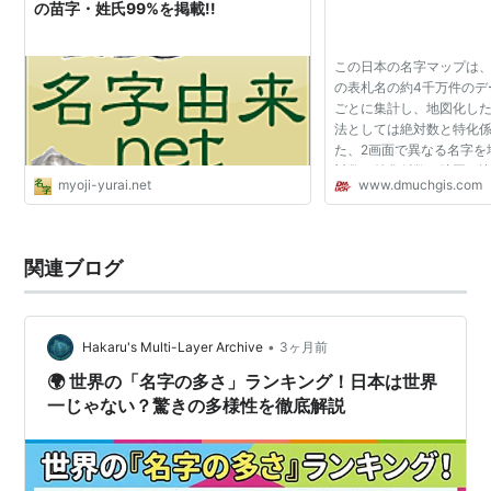
の苗字・姓氏99%を掲載!!
この日本の名字マップは
の表札名の約4千万件のデ
ごとに集計し、地図化し
法としては絶対数と特化
た、2画面で異なる名字を
対数と特化係数の地図を
myoji-yurai.net
www.dmuchgis.com
す。 特化係数：当該の名
の程度特化しているか...
関連ブログ
•
Hakaru's Multi-Layer Archive
3ヶ月前
🌍 世界の「名字の多さ」ランキング！日本は世界
一じゃない？驚きの多様性を徹底解説