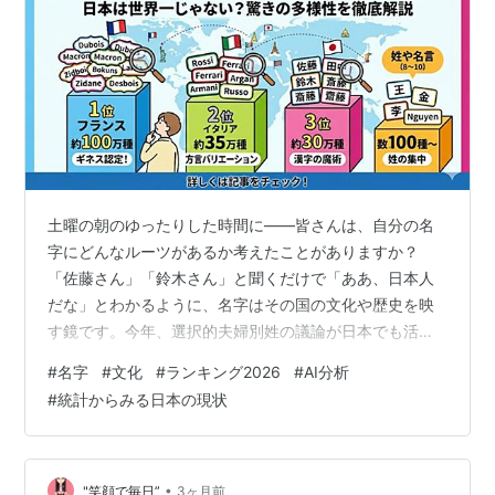
土曜の朝のゆったりした時間に——皆さんは、自分の名
字にどんなルーツがあるか考えたことがありますか？
「佐藤さん」「鈴木さん」と聞くだけで「ああ、日本人
だな」とわかるように、名字はその国の文化や歴史を映
す鏡です。今年、選択的夫婦別姓の議論が日本でも活発
になっており、「名字とは何か」を改めて問い直す機会
#
名字
#
文化
#
ランキング2026
#
AI分析
が増えています。世界を見渡すと、名字のバリエーショ
#
統計からみる日本の現状
ンには「数十種類しかない国」から「ギネス認定の100万
種類以上の国」まで、とてつもない格差があることをご
存じでしょうか。 今回は、日本の名字の多さを100とし
た場合の「世界名字多様性ランキング」を作成しまし
•
"笑顔で毎日”
3ヶ月前