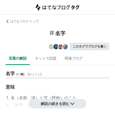
はてなブログ トップ
名字
このタグでブログを書く
言葉の解説
ネットで話題
関連ブログ
名字
(
一般
)
【
みょうじ
】
意味
名（名称、諱）と字（呼称）のこと
解説の続きを読む
「
苗字
」の代替表記。
名前に当てられる字のこと。