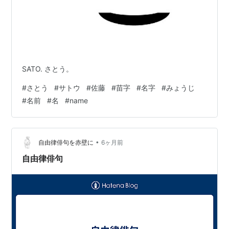
SATO. さとう。
#
さとう
#
サトウ
#
佐藤
#
苗字
#
名字
#
みょうじ
#
名前
#
名
#
name
•
自由律俳句を赤壁に
6ヶ月前
自由律俳句