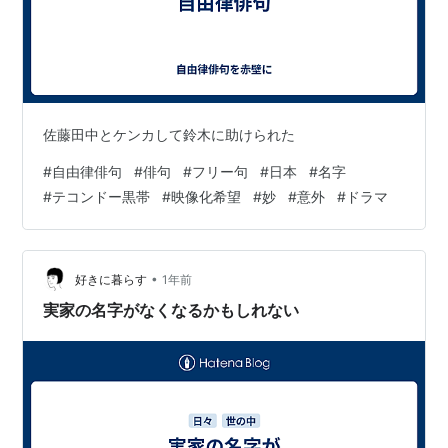
佐藤田中とケンカして鈴木に助けられた
#
自由律俳句
#
俳句
#
フリー句
#
日本
#
名字
#
テコンドー黒帯
#
映像化希望
#
妙
#
意外
#
ドラマ
•
好きに暮らす
1年前
実家の名字がなくなるかもしれない