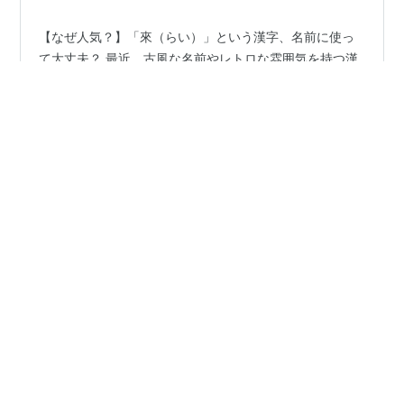
【なぜ人気？】「來（らい）」という漢字、名前に使っ
て大丈夫？ 最近、古風な名前やレトロな雰囲気を持つ漢
字がブームになっていることをご存じですか？ その中
で、静かな人気を集めているのが「來（らい）」という
漢字です。 一見すると、趣があり美しい字ですが…実は
「名前に使うには注意が必要」とされることも。 この記
#
漢字
#
名前
#
來
#
来
#
旧字体
#
名付け
#
名字
事では、「來」を名前に使うときのメリットとデメリッ
#
漢字意味
#
子どもの名づけ
#
誤読対策
トをやさしく解説。 さらに、なぜこの字が“良くない”と
言われるのか？ その背景をくわしく掘り下げていきま
す。 ✅そもそも「來」ってどんな漢字？ まず、基本から
おさらいしましょう。 「來（らい）」は、「来（く
•
いつだって雨降って地固まる。
1年前
る）」の旧字体。中国の古典にもたびたび…
吉都紀の姓名判断まとめ！フルネームで見る運
勢・性格・相性とは？
みなさん、「吉都紀（きつき）」って、名字をご存じで
すか？漢字で書くと、ちょっと品があってスマートな雰
囲気のある名字ですよね。 私の知り合いにこの名字の方