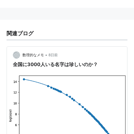
関連用語
名字化
、
幽霊名字
、
帰化名字
関連ブログ
•
数理的なメモ
8日前
全国に3000人いる名字は珍しいのか？