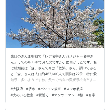
先日のさんま御殿で「レア名字さんvsメジャー名字さ
ん」ってのをTVerで見たのですが、面白かったです。私
は結婚前は「森」さんで今は「佐潟」さん。調べてみる
と「森」さんは人口約457,600人で順位は22位、特に愛
知県に多いようですね。父ので出自の愛媛県松山市よ
り、大阪府堺市の方が人口が多いようですでも、今まで
#
大阪府
#
堺市
#
パソコン教室
#
スマホ教室
同じクラスや同じ学年に森さんっていたことがないんだ
#
犬のいる教室
#
駅近く
#
マンツーマン
#
桜
#
名字
けど・・・。「佐潟」さんは人口約400人で順位は
15,441 位。旦那のお父さんの出自の鹿児島県 阿久根市が
一番多く（ってかもっと小地域順位で見たら一番多いの