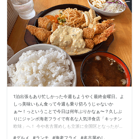
1泊出張もあり忙しかった今週もようやく最終金曜日。よ
しっ美味いもん食って今週も乗り切ろうじゃないか
ぁ〜！っということで今日は何年ぶりかなぁ〜？久しぶ
りにジャンボ海老フライで有名な人気洋食店「キッチン
欧味」へ！ 今や名古屋めしも立派に全国区となったが、
味噌煮込みうどんやきしめんと並び元祖的な存在なのが
#
グルメ
#
ランチ
#
海老フライ
#
名古屋めし