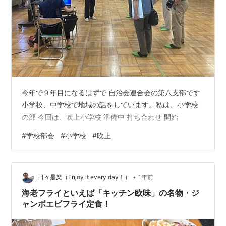
今年で９年目になるはずで 自治会連合会の第八支部です
小学校、中学校で地域の話をしています。私は、小学校
の部 今回は、吹上小学校 準備中 打ち合わせ 開始
#
学校部会
#
小学校
#
吹上
•
日々是楽（Enjoy it every day！）
1年前
海老フライといえば「キッチン欧味」の名物・ジ
ャンボエビフライ定食！