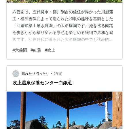
六義園は、五代将軍・徳川綱吉の信任が厚かった川越藩
主・柳沢吉保によって造られた和歌の趣味を基調とした
「回遊式築山泉水庭園」の大名庭園です。池を巡る園路
を歩きながら移り変わる景色を楽しめる繊細で温和な庭
園です。江戸時代に造られた大名庭園の中でも代表的な
もので、昭和28年に国の特別名勝に指定された。六義園
#
六義園
#
紅葉
#
吹上
の紅葉は、この時期、都内に居ながらにして見れる紅葉
の美しさでは随一の庭園です。吹上茶屋 吹上茶屋の裏方
の紅葉 見事な紅葉です。 つつじ茶屋 つつじ茶屋周辺の
•
もみじが沢山あって紅葉し素晴らしいです。 吹上茶屋 雪
晴れたり沼ったり
2年前
つり 大泉水
吹上温泉保養センター白銀荘