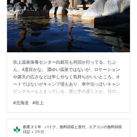
吹上温泉保養センター白銀荘も何回か行ってる。たぶ
ん、4度目かな。 濃ゆい温泉ではないが、ロケーション
や露天の広さなどは申し分なく気持ちがいいところ。オ
ートではないがキャンプ場もあり、車中泊っぽいキャン
ピングカーもとまっている。星に手の届くとか、日の出
公園オートとからはそこそこ遠いのでテント張ってから
#
北海道
#
吹上
温泉入って戻ってというような用途には向かない。 屋内
の方には檜風呂があって、ヒノキの香りがよくて癒やさ
れる。屋内の方は熱めなので長湯には向かないが外の方
創業３１年 バイク、無料回収と原付、エアコンの無料回収
は適温なのでまったり出来る。 無色透明で濃ゆいお湯で
•
日記
2年前
はないがかけ流し塩素添加なし。 pH 4.4 / TDS 672