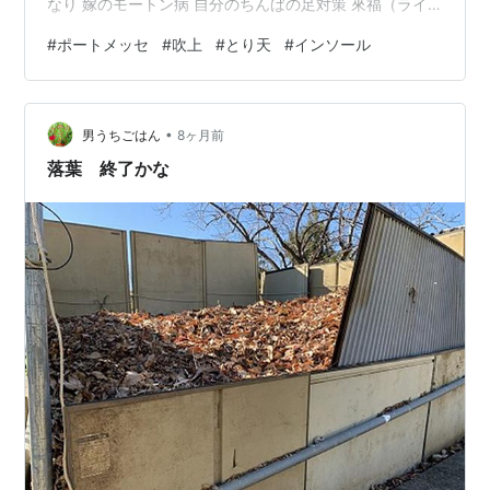
なり 嫁のモートン病 自分のちんばの足対策 來福（ライ
フ）インソール - バランスアップインソール來福（ライ
#
ポートメッセ
#
吹上
#
とり天
#
インソール
フ） オリオンリンスケース 紅茶 孫の服 再度、髪とめ 良
かったです 41を走る 昼食 とり天 嫁：てんむす 自分：て
んこ盛り チェーンでこの値段と質 すごいですね ご飯も
•
お代わり無料 これだけ人を使って チェーン展開の凄さを
男うちごはん
8ヶ月前
思い知る 千年からガイシホール 桜の…
落葉 終了かな