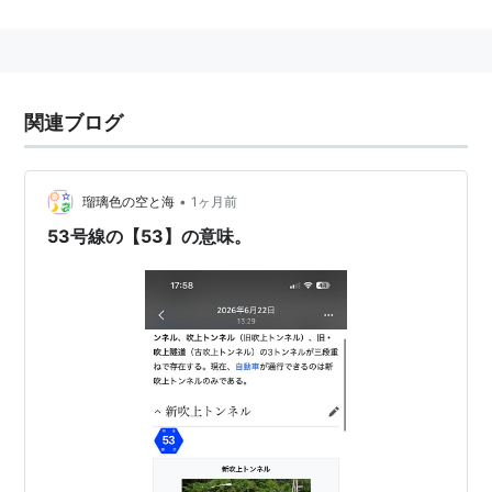
吹上
(
地理
)
【
ふきあげ
】
名古屋市営地下鉄桜通線：
今池
-
吹上
-
御器所
関連ブログ
•
瑠璃色の空と海
1ヶ月前
53号線の【53】の意味。