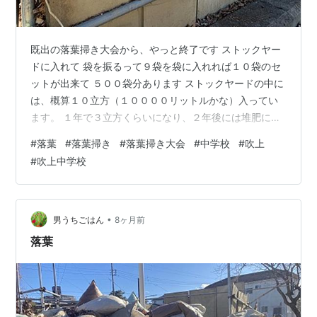
既出の落葉掃き大会から、やっと終了です ストックヤー
ドに入れて 袋を振るって９袋を袋に入れれば１０袋のセ
ットが出来て ５００袋分あります ストックヤードの中に
は、概算１０立方（１００００リットルかな）入ってい
ます。 １年で３立方くらいになり、２年後には堆肥にな
ります 袋のかたずけだけでも１日かかった（４時間って
#
落葉
#
落葉掃き
#
落葉掃き大会
#
中学校
#
吹上
とこか） もう寒いです なぜか！今年は例年になく多忙ぎ
#
吹上中学校
み ⇒ 体力気力が落ちて得るからかな
•
男うちごはん
8ヶ月前
落葉