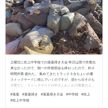
土曜日に吹上中学校での落葉掃き大会 昨日は雨で作業出
来なかったので、朝一の学校部会も終わったので、約４
時間作業 疲れた。 集めてきたトラック３台ちょいの量
ストックヤードに積んでいくのですが、袋から出すのも
大変だし、ストックヤードの中のふわふわの落葉の上を
歩くのも大変さだし 疲れた そして、寒くなったので、途
#
落葉
#
落葉掃き
#
落葉掃き大会
#
中学校
#
吹上
中まで またあした！！！！
#
吹上中学校