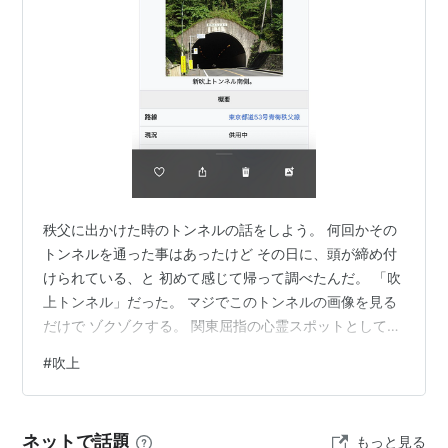
秩父に出かけた時のトンネルの話をしよう。 何回かその
トンネルを通った事はあったけど その日に、頭が締め付
けられている、と 初めて感じて帰って調べたんだ。 「吹
上トンネル」だった。 マジでこのトンネルの画像を見る
だけで ゾクゾクする。 関東屈指の心霊スポットとして有
名だって。 あの感覚はヤバイ。 いくつか記事を読んだけ
#
吹上
ど 頭がクラクラする。 なるほど 私の感覚も鋭くなって
来たって事か。 それにしても気になる、【吹上】の響
き。 あ、そうか、 吹上しょうぶ公園や塩船観音が近いの
ネットで話題
もっと見る
か。 www.emerald-family.com 【吹上】という地名の由