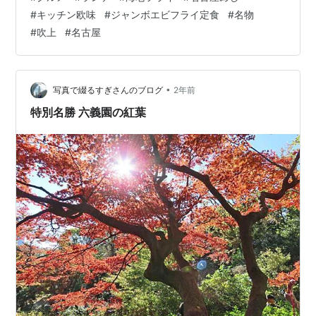
海老フライだ！多くの方ご存じだろうが海老フライの発
#
キッチン欧味
#
ジャンボエビフライ定食
#
名物
祥は東京銀座の老舗「煉瓦亭」で、決して名古屋が発祥
#
吹上
#
名古屋
ではない。なのに何故？ って要はタモリが名古屋訛り
で”海老ふりゃ〜”と面白おかしくバカにしたことで世間は
勝手に”名古屋人は海老フライをよく食べる”・・・ってこ
とになっちゃったんだよね。自分世代はタモリ…
•
写真で綴るすぎさんのブログ
2年前
特別名勝 六義園の紅葉