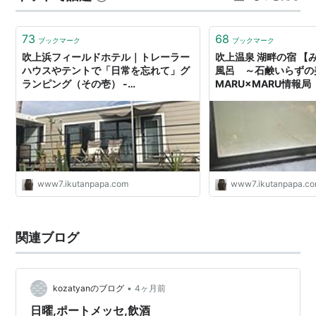
来は、 主に地形や水流の様子に由来することが多く …
73
68
ブックマーク
ブックマーク
吹上浜フィールドホテル｜トレーラー
吹上温泉 湖畔の宿 【
ハウスやテントで「日常を忘れて」グ
風呂 ～石鹸いらずの美
ランピング（その壱） -
MARU×MARU情報局
MARU×MARU情報局
www7.ikutanpapa.com
www7.ikutanpapa.c
関連ブログ
•
kozatyanのブログ
4ヶ月前
日曜,ポートメッセ,飲酒