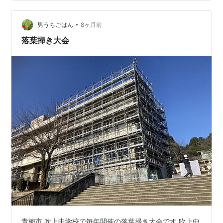
•
男うちごはん
8ヶ月前
落葉掃き大会
青梅市 吹上中学校で毎年開催の落葉掃き大会です 吹上中