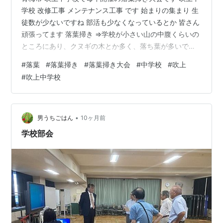
学校 改修工事 メンテナンス工事 です 始まりの集まり 生
徒数が少ないですね 部活も少なくなっているとか 皆さん
頑張ってます 落葉掃き ⇒学校が小さい山の中腹くらいの
ところにあり、クヌギの木とか多く、落ち葉が多いです
しかし、私が参加し始めた２０年くらい前から比べた
#
落葉
#
落葉掃き
#
落葉掃き大会
#
中学校
#
吹上
ら、立ち木も少なくなり、生徒数も少なくなり、結果、
#
吹上中学校
集まる落ち葉の量が少なくなってきてます 立ち枯れも多
いようです 落葉掃き風景 集まって来ました 近所の方
が、落ち葉掃きと頂きに来ていたのですが、ＰＴＡさん
以外で来ている方が少なく、そして、持ち帰る人が皆無
•
男うちごはん
10ヶ月前
になってしまいました。 つ…
学校部会