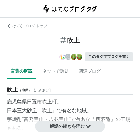
はてなブログ トップ
吹上
このタグでブログを書く
言葉の解説
ネットで話題
関連ブログ
吹上
(
地理
)
【
ふきあげ
】
鹿児島県日置市吹上町。
日本三大砂丘「吹上」で有名な地域。
芋焼酎“富乃宝山・吉兆宝山”で有名な「西酒造」の工場
解説の続きを読む
もある。