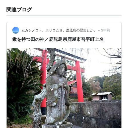
関連ブログ
•
ムカシノコト、ホリコムヨ。鹿児島の歴史とか。
2年前
鍬を持つ田の神／鹿児島県鹿屋市吾平町上名