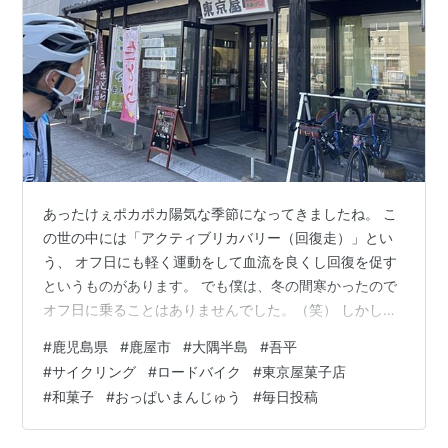
あったけぇポカポカ陽気な季節になってきましたね。 こ
の世の中には「アクティブリカバリー（回復走）」とい
う、 オフ日にも軽く運動をして血流を良くし回復を促す
というものがあります。 でも僕は、冬の間寒かったので
オフ日に乗ることはありませんでした。（笑） しかしな
がら今日はあったかかったので回復走へ。 キム純「鹿児
#
鹿児島県
#
鹿屋市
#
大隅半島
#
吾平
島なのに東京屋。おいちょ待てよぉ。」（←白川の想像
#
サイクリング
#
ロードバイク
#
東京屋菓子店
です。笑） 吾平（アイラ）は東京屋菓子店さんへ！🚴‍♂️ 今
#
和菓子
#
おっぱいまんじゅう
#
毎日投稿
日は吾平にある #東京屋菓子店 へ！サイクリストの休憩
スポットとすべくバイクラックやポンプなどを置いても