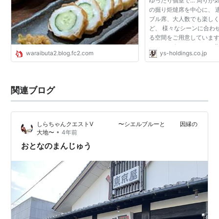
ゆったり個室で… 周りが
の掘り炬燵席を中心に、 
ブル席、大人数でも楽し
ど、 様々なシーンに合わ
る空間をご用意しています
ワイワイ楽しみながら、
waraibuta2.blog.fc2.com
ys-holdings.co.jp
レコレ楽しんで欲しい！ 
ごとをお手頃...
関連ブログ
しらちゃんクエストⅤ 〜シエルブルーと 因縁の
•
大地〜
4年前
おとなのまんじゅう