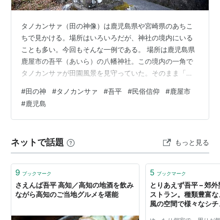
タノカンサァ（田の神像）は鹿児島県や宮崎県のあちこ
ちで見かける。場所はいろいろだが、神社の境内にいる
ことも多い。今回もそんな一例である。 場所は鹿児島県
鹿屋市の吾平（あいら）の八幡神社。この境内の一角で
タノカンサァが田園風景を見守っていた。そのまま「八
幡神社の田の神」と呼ばれている。制作時期は不明だ
#
田の神
#
タノカンサァ
#
吾平
#
民俗信仰
#
鹿屋市
が、18世紀後半頃のものと推測されている。高さは約96
#
鹿児島
㎝。情報は現地の説明看板より。 吾平の八幡神社にて 田
の神は、五穀豊穣と子孫繁栄の神様である。島津氏領内
で見られ、18世紀以降に盛んに作られるようになった。
ネットで話題
もっと見る
詳細はこちらの記事にて。 rekishikomugae.net 頭に大き
なシキ（米を蒸すと…
9
5
ブックマーク
ブックマーク
さえんば吾平 高知／高知の地酒を飲み
とりあえず吾平 – 郊
ながら高知のご当地グルメを堪能
ストラン。種類豊富な
風の空間で様々なシチ
ご利用いただけます。