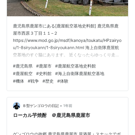
鹿児島県鹿屋市にある[鹿屋航空基地史料館⁡] 鹿児島県鹿
屋市西原３丁目１１−２
https://www.mod.go.jp/msdf/kanoya/toukatu/HPzairyo
u/1-8siryoukann/1-8siryoukann.html 海上自衛隊鹿屋航
空基地のすぐ脇にあります。 近くなったらゆっくり走れ
ば駐車場通り過ぎません。 私は初めて行った時通りすぎ
#
鹿児島県
#
鹿屋市
#
鹿屋航空基地史料館⁡
ましたﾜﾗ 自衛隊の入口付近って大丈夫かなってどこ行っ
#
鹿屋航空
#
史料館
#
海上自衛隊鹿屋航空基地
てもドキドキします。 戦闘機や機体に興味ありませんが
#
機体
#
戦争
#
歴史
#
体験
色んなのがあるので見るだけでも迫力あって楽しめま
す。 受付でちょっとした記入をしてから見学します。 海
上自衛隊に関連するもの…
•
Ｂ型ゲンゴロウの日記
1年前
ローカル芋焼酎 ＠鹿児島県鹿屋市
ゲンゴロウの故郷 鹿児島県鹿屋市 居酒屋・スナックでボ