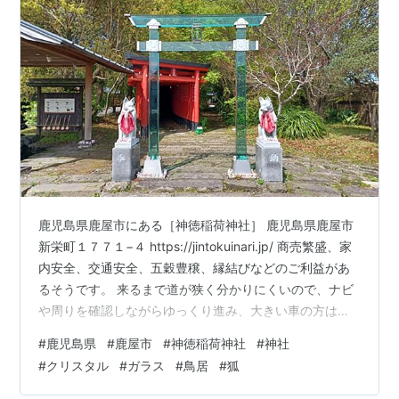
鹿児島県鹿屋市にある［神徳稲荷神社］ 鹿児島県鹿屋市
新栄町１７７１−４ https://jintokuinari.jp/ 商売繁盛、家
内安全、交通安全、五穀豊穣、縁結びなどのご利益があ
るそうです。 来るまで道が狭く分かりにくいので、ナビ
や周りを確認しながらゆっくり進み、大きい車の方は特
に気をつけた方がいいです。 クリスタルの鳥居で有名の
#
鹿児島県
#
鹿屋市
#
神徳稲荷神社
#
神社
神社らしいです。 手水舎は柄杓が説明看板の所にかけて
#
クリスタル
#
ガラス
#
鳥居
#
狐
あるので自分で取って戻すですが、何組か居ましたが誰
も使わずにそのまま手を洗ってるのかひとつも濡れてま