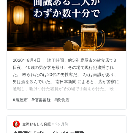
2026年8月4日 ｜ 読了時間：約5分 鹿屋市の飲食店で3
日夜、40歳の男が客を殴り、その場で現行犯逮捕され
た。 殴られたのは20代の男性客だ。 2人は面識があり、
男は酒を飲んでいた。 南日本新聞 によると、店が警察に
通報し、駆けつけた署員がその場で手錠をかけた。 殴っ
た理由そのものは、いまのところ公表されていない。 分
#
鹿屋市
#
傷害容疑
#
飲食店
かっているのは、ふだん顔を知っている相手を、酒の入
った男が数発殴ったという事実だ。 面識のある2人が、
なぜ酒の席で、加害者と被害者に分かれてしまったの
•
か。 この記事でわかること 鹿屋の飲食店で40歳男が現
金沢おもしろ発掘
2ヶ月前
行犯逮捕 殴られたのも「客」だった鹿屋の一件 酒場の一