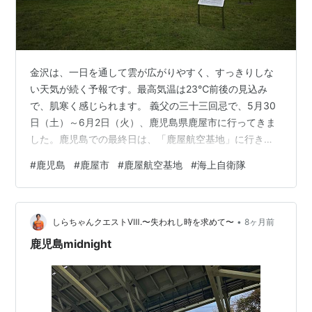
金沢は、一日を通して雲が広がりやすく、すっきりしな
い天気が続く予報です。最高気温は23℃前後の見込み
で、肌寒く感じられます。 義父の三十三回忌で、5月30
日（土）～6月2日（火）、鹿児島県鹿屋市に行ってきま
した。鹿児島での最終日は、「鹿屋航空基地」に行きま
した。台風6号(チャンミー) の影響も心配だったのです
#
鹿児島
#
鹿屋市
#
鹿屋航空基地
#
海上自衛隊
が、なんとか色々撮れました（笑） 「KM-2」は、かつて
海上自衛隊で使われていた初等操縦訓練機です。パイロ
ット候補生が最初に操縦を学ぶ「生みの親」とも言える
•
名機で、多くの操縦士がこの機体で大空への第一歩を踏
しらちゃんクエストⅧ.〜失われし時を求めて〜
8ヶ月前
み出しました。万が一の不時着時にも上空から見つけや
鹿児島midnight
すいよう、視認性の高い鮮やかな黄色…