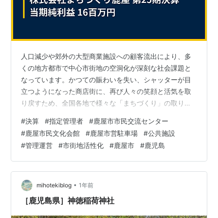
人口減少や郊外の大型商業施設への顧客流出により、多
くの地方都市で中心市街地の空洞化が深刻な社会課題と
なっています。かつての賑わいを失い、シャッターが目
立つようになった商店街に、再び人々の笑顔と活気を取
り戻すため、全国各地で様々な「まちづくり」の取り組
みが模索されています。 鹿児島県大隅半島の中心都市・
#
決算
#
指定管理者
#
鹿屋市市民交流センター
鹿屋市で、この難題に官民一体となって挑んでいるの
#
鹿屋市民文化会館
#
鹿屋市営駐車場
#
公共施設
が、株式会社まちづくり鹿屋です。同社は、鹿屋市や商
#
管理運営
#
市街地活性化
#
鹿屋市
#
鹿児島
工会議所、地域の商店街、そして金融機関が共同で出資
して設立された、いわゆる「まちづくり会社
（TMO）」。市の中心に位置する複合交流施設「リナシ
ティかのや」や文化会館の運営を通じて、地域の活性化
•
mihotekiblog
1年前
という大…
［鹿児島県］神徳稲荷神社