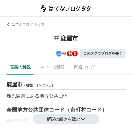
はてなブログ トップ
鹿屋市
このタグでブログを書く
言葉の解説
ネットで話題
関連ブログ
鹿屋市
(
地理
)
【
かのやし
】
鹿児島県
にある
地方公共団体
全国地方公共団体コード
（
市町村コード
）
解説の続きを読む
46203-9