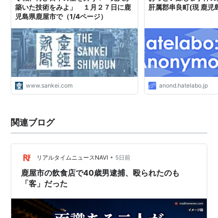
築いた技術をみよ」 １月２７日に鹿
肝属郡串良町(現 鹿児
児島県鹿屋市で（1/4ページ）
www.sankei.com
anond.hatelabo.jp
関連ブログ
•
リアルタイムニュースNAVI
5日前
鹿屋市の飲食店で40歳男逮捕、殴られたのも
「客」だった