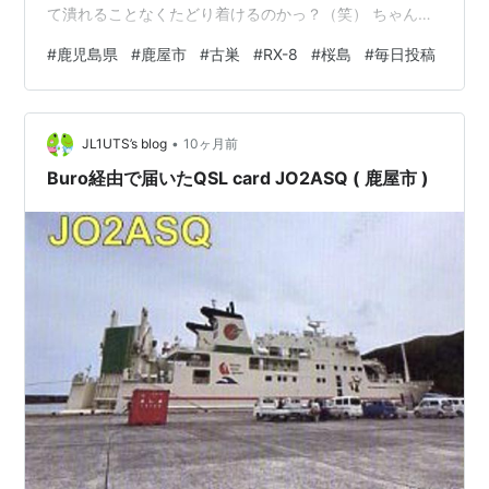
て潰れることなくたどり着けるのかっ？（笑） ちゃんと
着いた。🙆‍♂️約570km 燃費。前車アクセラの半分。この子
#
鹿児島県
#
鹿屋市
#
古巣
#
RX-8
#
桜島
#
毎日投稿
すぐ腹ペコになる。（笑） 超絶お世話になった代表か
ら、「白川が来ることはみんなに秘密だからこっそり来
い！」 とのことで、パーティーまではブログにも書きま
•
せんでした（笑） にしても、「来月シエルブルー鹿屋10
JL1UTS’s blog
10ヶ月前
周年記念パーティーを…
Buro経由で届いたQSL card JO2ASQ ( 鹿屋市 )