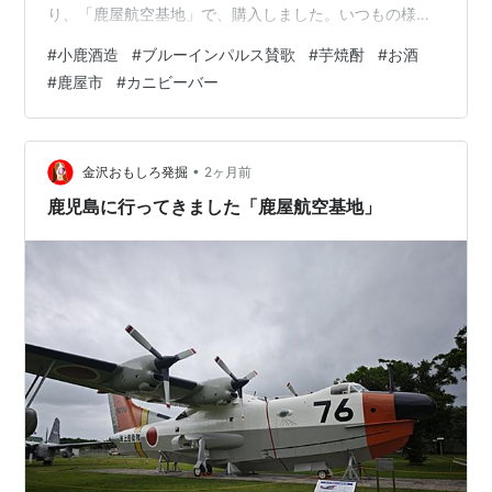
り、「鹿屋航空基地」で、購入しました。いつもの様に
「お湯割り」で、おいしく頂いてます（笑） 芋焼酎特有
#
小鹿酒造
#
ブルーインパルス賛歌
#
芋焼酎
#
お酒
のクセが程よく抑えられており、「澄んだ青空の清々し
#
鹿屋市
#
カニビーバー
い風」をイメージさせるような、華やかな香りとすっき
りとしたキレの良い甘みが特徴です。 雑味がなく、ロッ
クや水割りにすると、氷が馴染むにつれてみずみずしい
上品な香りが引き立ちます。芋焼酎を飲み慣れていない
•
金沢おもしろ発掘
2ヶ月前
方でも非常に飲みやすい仕上がりです。ka…
鹿児島に行ってきました「鹿屋航空基地」