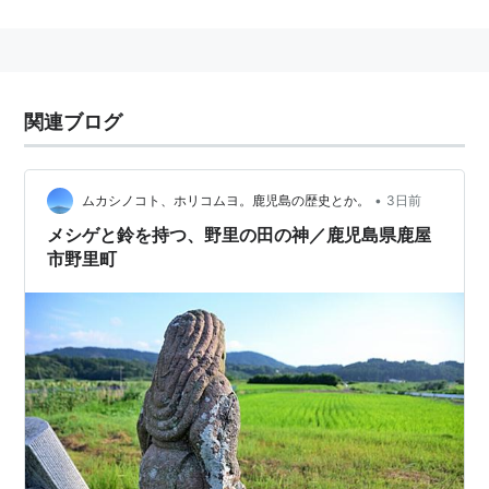
関連ブログ
•
ムカシノコト、ホリコムヨ。鹿児島の歴史とか。
3日前
メシゲと鈴を持つ、野里の田の神／鹿児島県鹿屋
市野里町