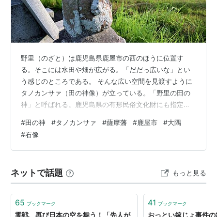
野里（のざと）は鹿児島県鹿屋市の西のほうに位置す
る。そこには水田や畑が広がる。「だだっ広いな」とい
う感じのところである。 そんな広い空間を見渡すように
タノカンサァ（田の神像）が立っている。「野里の田の
神」と呼ばれる。鹿児島県の有形民俗文化財にも指定さ
れている。 田を見守る 田園風景の中に タノカンサァ
#
田の神
#
タノカンサァ
#
薩摩藩
#
鹿屋市
#
大隅
（田の神像）は鹿児島県内にものすごくたくさんある。
#
石像
五穀豊穣の神であり、子孫繁栄の神であり、土地の守護
神でもあり。18世紀初頭頃から島津氏領内で造られるよ
うになった。18世紀頃から薩摩藩では農地整備が行われ
ネットで話題
もっと見る
ている。そのあたりの事情も、田の神像の爆発的な増加
と関わりがあるのかもしれない。 タノカンサァ…
65
41
ブックマーク
ブックマーク
零戦、再び日本の空を舞う！「先人が
おっとい嫁じょ事件の