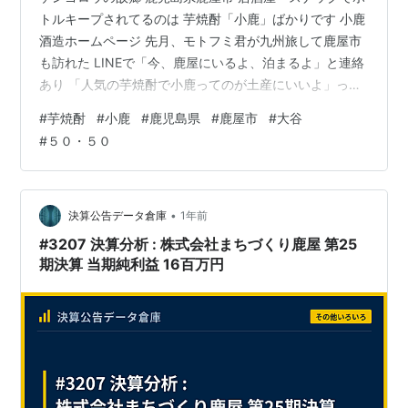
トルキープされてるのは 芋焼酎「小鹿」ばかりです 小鹿
酒造ホームページ 先月、モトフミ君が九州旅して鹿屋市
も訪れた LINEで「今、鹿屋にいるよ、泊まるよ」と連絡
あり 「人気の芋焼酎で小鹿ってのが土産にいいよ」って
教えたら 買ってきてくれました 催促したみたいで 催促
#
芋焼酎
#
小鹿
#
鹿児島県
#
鹿屋市
#
大谷
したのか もう３年帰省してないので久しぶりに飲むと懐
#
５０・５０
かしくてうまい 芋焼酎独特の香りが強くてたまらん モト
フミく～ん ありがとう～ あっというまに空になったよ～
また鹿児島に行くんだよね～ 指宿に行くんだって～ 指宿
に利右衛門って焼酎があるよ～ って言うてみる ところで
•
決算公告データ倉庫
1年前
大谷く…
#3207 決算分析 : 株式会社まちづくり鹿屋 第25
期決算 当期純利益 16百万円