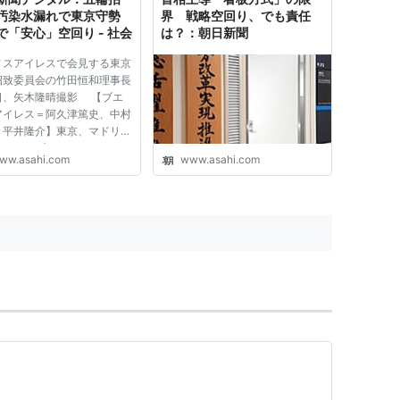
汚染水漏れで東京守勢
界 戦略空回り、でも責任
で「安心」空回り - 社会
は？：朝日新聞
ノスアイレスで会見する東京
招致委員会の竹田恒和理事長
日、矢木隆晴撮影 【ブエ
アイレス＝阿久津篤史、中村
、平井隆介】東京、マドリー
イスタンブール（トルコ）が
ww.asahi.com
www.asahi.com
２０２０年夏季五輪の開催地
日（日本時間８日）、ブエノ
イレスでの国際オリンピック
（ＩＯＣ）総会で、ＩＯ...