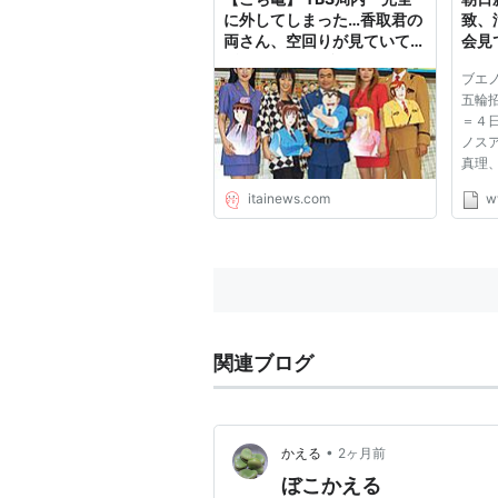
に外してしまった…香取君の
致、
両さん、空回りが見ていて恥
会見
ずかしい…」 : 痛いニュース
ブエ
(ﾉ∀`)
五輪
＝４
ノス
真理
ド、
itainews.com
w
争う
は７
スア
委員会
関連ブログ
•
かえる
2ヶ月前
ぼこかえる