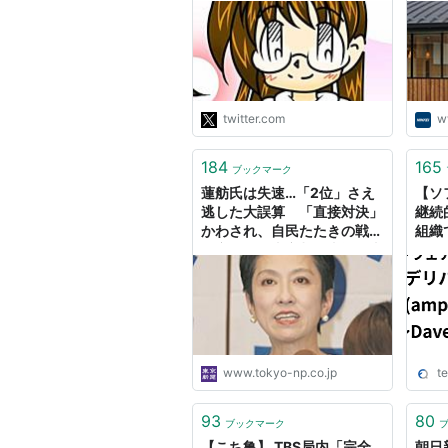
が混乱する。4コマ、5コマ
が同じ構図で読む方向が混乱
する。 あと、7コマ目が4コ
マに本来必要な説明なのにオ
チに使いたいから保留するの
も悪い。 あとコマのデカさ
twitter.com
w
変えろ。 描きたいことで空
回りしてる。"
184
165
ブックマーク
蓮舫氏は失速…「2位」さえ
【ソ
逃した大誤算 「直接対決」
継続
かわされ、自民たたきの戦略
組織
も空回り 東京都知事選：東
(am
京新聞デジタル
生む 
に寄せ
Blog
www.tokyo-np.co.jp
te
93
80
ブックマーク
【こち亀】 TBS局内「完全
朝日