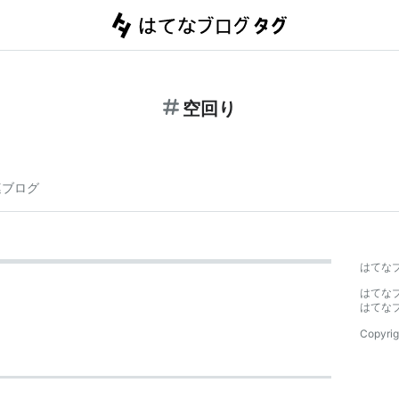
空回り
連ブログ
はてな
はてな
はてな
Copyrig