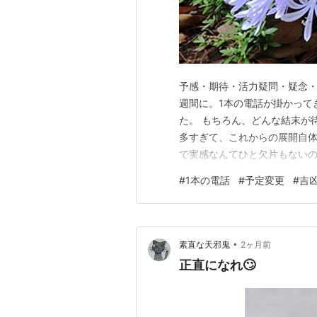
予感・期待・活力疑問・疑念・
週間に。1本の電話が掛かって
た。 もちろん、どんな結末が
多すぎて、これからの展開自
で実感なんてひと欠片もないの
とすると「単なる空回り」か
#
1本の電話
#
予定変更
#
吉
んでみる価値はありそうです。
に感謝をしながら精いっぱい
•
素直な天邪鬼
2ヶ月前
正直になれ🙄