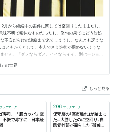
 2月から継続中の案件に関しては空回りしたままだし。
意味不明で曖昧なものだったし。挙句の果てにどう対処
うな不安だらけの連絡まで来てしまうし。なんとも冴えな
しはともかくとして、本人でさえ進捗が掴めないような
りません。「ダメならダメ、イイならイイ。別バージョン
。次のステップを考えられますから。 曖昧なまま過ご
個」の世界
いるつもりですが、それにしても、今週は……。こうい
もしれません。 週末は不…
もっと見る
206
ブックマーク
ブックマーク
ぱ寿司、「脱カッパ」空
保守層の｢高市離れ｣が始まっ
 不振で赤字に - 日本経
た…大勝したのに空回り､自
聞
民党幹部が漏らした｢孤独な
首相｣という政権の急所