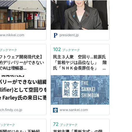
ww.nikkei.com
president.jp
102
ブックマーク
ブックマーク
フトウェア開発現代史】
民主３人衆 空回り…前原氏
的デリバリーができない
「首相ヤジは品位なし」 階
でAIは増幅器
氏「ＮＨＫ会長辞任を」 辻
plifier)として空回りを
元氏「ゴルフするな、公邸住
〜Dave Farley氏の来日
め」（1/4ページ）
て〜 - Findy Tech
ch.findy.co.jp
www.sankei.com
72
ブックマーク
ブックマーク
新聞デジタル：五輪招
首相主導「看板方式」の限