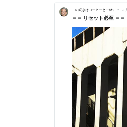
•
この続きはコーヒーと一緒に
1ヶ
＝＝ リセット必至 ＝＝