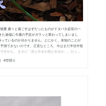
慎重 粛々と過ごすはずだったものがドタバタ必至の一
きた途端に今週の予定がガラッと変わってしまいまし
待っているのか分かりません。とにかく、未知のことが
体予測できないのです。正直なところ、今はまだ半信半疑
ですから。 まさに「吉と出るか凶と出るか」。ひょっ
もしれませんが、いずれにしてもいい経験のはず。取り組
凶
#
空回り
 声を掛けてくれた人や、黙って見守ってくれている人
トライしてみます。いつものよう…