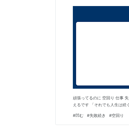
頑張ってるのに 空回り 仕事 
えるです 「それでも人生は続く」「
#
凹む
#
失敗続き
#
空回り