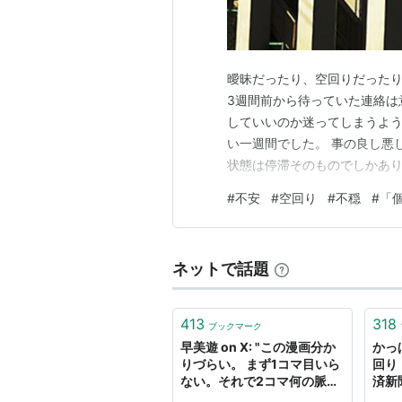
曖昧だったり、空回りだったり
3週間前から待っていた連絡は
していいのか迷ってしまうよ
い一週間でした。 事の良し悪
状態は停滞そのものでしかあ
はどうだ」。それでいいんです
#
不安
#
空回り
#
不穏
#
「
すことの虚しさは充分に知って
うのをドロドロ状態というのか
ネットで話題
413
318
ブックマーク
早美遊 on X: "この漫画分か
かっ
りづらい。 まず1コマ目いら
回り
ない。それで2コマ何の脈絡
済新
もなしに話が展開されて流れ