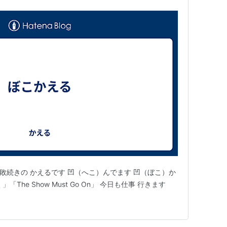
失敗続きの かえるです 凹（へこ）んでます 凹（ぼこ）か
The Show Must Go On」 今日も仕事 行きます