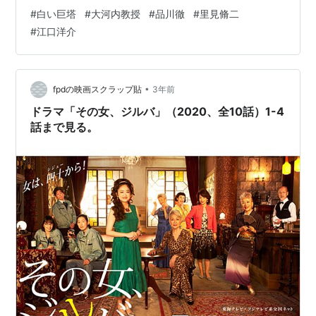
田は主人公財前五郎（唐沢寿明）の義父財前又一を好演
#
白い巨塔
#
大河内教授
#
品川徹
#
里見脩二
していた。 1978年の田宮二郎（1935-1978）版*1と
#
江口洋介
2003年の唐沢寿明（1963-）版のどちらが良いかはファ
ンのお馴染みの議論であろうが、*2どちらも脇役の演技
が素晴らしい。*3 名場面はいくつもあるが、私は大河内
教授（品川徹）が里見脩二（江口洋介）の家（団地）を
•
fpdの映画スクラップ貼
3年前
前触…
ドラマ「その女、ジルバ」（2020、全10話）1-4
話まで見る。