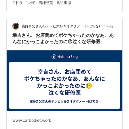
#
ドラゴン桜
#
阿部寛
#
品川徹
•
猫好き父さんのテレビ大好きオタクノート(はてな)
5年前
幸吉さん、お店閉めてボケちゃったのかなあ、あ
んなにかっこよかったのに😢泣くな研修医
www.carbodiet.work