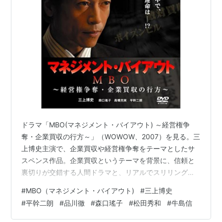
TBS
貞操問答（2004年） - 前川洋匡（マムシ）
虹のかなた（2004年） - 柴田啓三
ドラゴン桜（2005年） - 柳鉄之介（別名；数学の
鬼）
Tomorrow〜陽はまたのぼる〜（2008年） - 松永
泰三議員
MR.BRAIN
（2009年） - 日向信一教授
ドラマ「MBO(マネジメント・バイアウト) ～経営権争
ぼくの妹（2009年） - 住職
奪・企業買収の行方～」（WOWOW、2007）を見る。三
上博史主演で、企業買収や経営権争奪をテーマとしたサ
フジテレビ
スペンス作品。企業買収というテーマを背景に、信頼と
裏切りが交錯する人間ドラマと、リアルでスリリングな
ラブジェネレーション（1997年）
企業サスペンスが展開されるところが面白い。 共演俳優
#
MBO（マネジメント・バイアウト)
#
三上博史
白い巨塔（2003年） - 大河内清作
では業界の大物役の平幹二朗や、経済界のご意見番的な
#
平幹二朗
#
品川徹
#
森口瑤子
#
松田秀和
#
牛島信
ヴォイス〜命なき者の声〜（2009年） - 「西灯
役の品川徹の存在感が目立つ。 ＜あらすじ＞大手デパー
寮」の管理人
ト「ギャラクシー・デパート」の社長・小野里英一（三