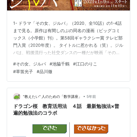
1- ドラマ「その女、ジルバ」（2020、全10話）の1-4話
まで見る。原作は有間しのぶの同名の漫画（ビッグコミ
ックス（小学館）刊）。第58回ギャラクシー賞 テレビ部
門入賞（2020年度）。 タイトルに惹かれる（笑）。ジル
バは、戦後流行った社交ダンスの一種だが映画「その
男、ゾルバ」を連想してしまうが全く関係なし。こうい
#
その女、ジルバ
#
池脇千鶴
#
江口のりこ
うコメディタッチのドラマは好み。 第1話：「女はシジュ
#
草笛光子
#
品川徹
ーから!!」の導入部から引き込まれる。 百貨店の売り場
勤務から、左遷の職場と言われる物流倉庫での段ボール
詰めの仕事に回されて落ち込む主人公の笛吹新（うすい
あらた）（池脇千鶴）はきょう40歳の誕生日を迎えるが
•
"教えたい" 人のための「数学講座」
5年前
独身。結婚直前で恋…
ドラゴン桜 教育活用法 ４話 最新勉強法×普
遍的勉強法のコラボ