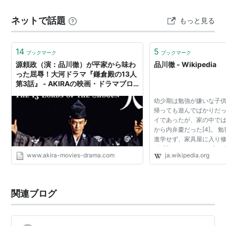
上博史）は、グループ総帥・成海紘次郎（平幹二朗）か
白い春（2009年） - 組長
ネットで話題
もっと見る
ら非常勤取締役への昇進を打診される。 しかし、それは
実質的な解任と給与削減を意味してい…
テレビ朝日
14
5
ブックマーク
ブックマーク
安楽椅子探偵 (テレビドラマ)（2003年） - 笛吹
源頼政（演：品川徹）が平家から味わ
品川徹 - Wikipedia
音右衛門 役
った屈辱！大河ドラマ『鎌倉殿の13人
牙狼
（2005年） - 老魔戒騎士・道寺
第3話』 - AKIRAの映画・ドラマブロ
グ
四つの嘘
（2008年） - 原禮一郎
幼少期は勉強が嫌いな子
帰っても遊んでばかりだっ
夜光の階段
（2009年） - 坂上検事正
イであったが、家の中で
メイド刑事
（2009年） - 執事・朝倉
から内弁慶だった[4]。 
進学せず、家具屋に入り修
1年間、カンナのかけ方や
www.akira-movies-drama.com
ja.wikipedia.org
の使い方を教えてもらい
なものを作らせて...
関連ブログ