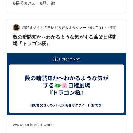
#
長澤まさみ
#
品川徹
•
猫好き父さんのテレビ大好きオタクノート(はてな)
5年前
数の暗黙知か～わかるような気がする🐲🌸日曜劇
場『ドラゴン桜』
www.carbodiet.work