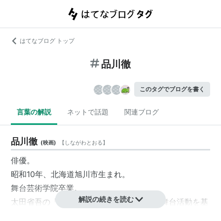
はてなブログ トップ
品川徹
このタグでブログを書く
言葉の解説
ネットで話題
関連ブログ
品川徹
(
映画
)
【
しながわとおる
】
俳優。
昭和10年、北海道旭川市生まれ。
舞台芸術学院卒業。
解説の続きを読む
太田省吾の「転形劇場」で活躍。解散後も舞台活動を基
本に据える。