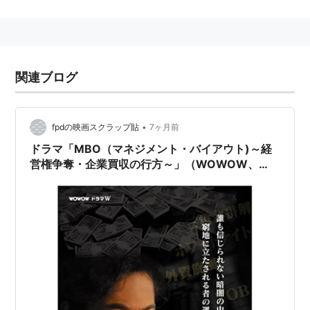
近年、「白い巨塔」の大河内清作教授役でブレイク。
出演作品
欲望という名の電車(2002、蜷川幸雄演出)
関連ブログ
笑ウせぇるすまん
テレビドラマ
•
fpdの映画スクラップ貼
7ヶ月前
ドラマ「MBO（マネジメント・バイアウト)～経
NHK
営権争奪・企業買収の行方～」（WOWOW、
2007）を見る。
元禄繚乱（1999年） - 矢頭長助
功名が辻（2006年） - 松永久秀
風林火山（2007年） - 北条氏綱
日本テレビ
銭ゲバ（2009年） - ホームレスの老人
ザ・クイズショウ
（2009年） - 小林保教授