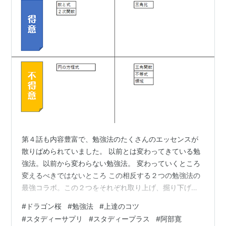
第４話も内容豊富で、勉強法のたくさんのエッセンスが
散りばめられていました。 以前とは変わってきている勉
強法。以前から変わらない勉強法。 変わっていくところ
変えるべきではないところ この相反する２つの勉強法の
最強コラボ。この２つをそれぞれ取り上げ、掘り下げな
がら、さらにレベルアップのコツをお知らせしたく思い
#
ドラゴン桜
#
勉強法
#
上達のコツ
ます。 ＩＴを制する者は受験を制す 形式知から暗黙知に
#
スタディーサプリ
#
スタディープラス
#
阿部寛
なるまで勉強 まとめ 最新×普遍 ⇒ 「内から出る楽しさ」