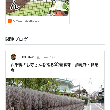
www.amazon.co.jp
関連ブログ
•
GOCHANの日記
4ヶ月前
西巣鴨のお寺さんを巡る④善養寺・清巌寺・良感
寺