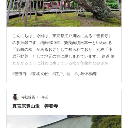
こんにちは。今回は、東京都江戸川区にある『善養寺』
の参拝録です。樹齢600年、繁茂面積日本一といわれる
「影向の松」があるお寺として知られており、別称「小
岩不動尊」として地元の方に親しまれています。 参道 倒
れかかるように斜めに生えている松が印象的な参道を進
んでいくと、「仁王門」が見えてきます。 仁王門 パッチ
#
善養寺
#
影向の松
#
江戸川区
#
小岩不動尊
リした目が印象的な仁王像が安置された「仁王門」。
『善養寺』は、山号 星住山、真言宗豊山派のお寺です。
ご本尊は延命地蔵菩薩。 横綱栃錦像 「仁王門」の反対側
•
には、1950年代に活躍した第44代横綱栃錦像。若乃花と
寺社探訪
3年前
ともに栃若時代を築いた力士で、引退後は、日本相撲協
真言宗豊山派 善養寺
会理事長にも就任しています。江…