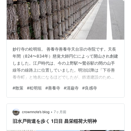
妙行寺の松明垣。 善養寺善養寺天台宗の寺院です。天長
年間（824〜834年）慈覚大師円仁によって開山され創建
しました。江戸時代は、今の上野駅〜鶯谷駅の間の山手
線等の線路上に位置していました。明治以降は「下谷善
養寺町」と地名になるほどでしたが、鉄道建設のために
明治45年（1912年）に現在地に移転しました。 本堂に
#
散策
#
松明垣
#
善養寺
#
清巌寺
#
良感寺
は、高さ3mの「木造閻魔王坐像」が鎮座しています。か
つては太宗寺や華徳院とともに「江戸三閻魔」として知
られ、縁日には多くの人で賑わったといいます。 清巌寺
•
清巖寺は曹洞宗寺院で、長仙山と号します。清巖寺は、
crownnote’s blog
7ヶ月前
加藤勘助が開基となり、元和元年（1615）今に文京区小
旧水戸街道を歩く 1日目 昌栄稲荷大明神
日向に創建、大正11年当地…