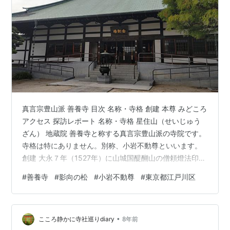
真言宗豊山派 善養寺 目次 名称・寺格 創建 本尊 みどころ
アクセス 探訪レポート 名称・寺格 星住山（せいじゅう
ざん） 地蔵院 善養寺と称する真言宗豊山派の寺院です。
寺格は特にありません。別称、小岩不動尊といいます。
創建 大永７年（1527年）に山城国醍醐山の僧頼燈法印が
夢のお告げに従い、不動明王を当地に安置し、一宇を建
#
善養寺
#
影向の松
#
小岩不動尊
#
東京都江戸川区
立したことが始まりです。 本尊 延命地蔵菩薩 みどころ
盛りだくさんの境内は多くのみどころがあります。特に
釈迦の聖地のお砂踏みは非常に珍しいです。また影向の
•
松は国指定の天然記念物であり、圧倒的な存在感があり
こころ静かに寺社巡りdiary
8年前