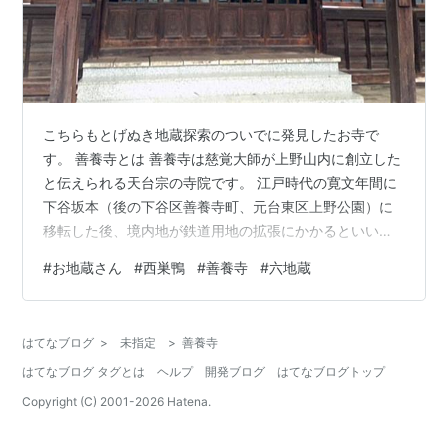
こちらもとげぬき地蔵探索のついでに発見したお寺で
す。 善養寺とは 善養寺は慈覚大師が上野山内に創立した
と伝えられる天台宗の寺院です。 江戸時代の寛文年間に
下谷坂本（後の下谷区善養寺町、元台東区上野公園）に
移転した後、境内地が鉄道用地の拡張にかかるといいう
ことで、明治45年に今の地へ移転し、現在に至ってい
#
お地蔵さん
#
西巣鴨
#
善養寺
#
六地蔵
る。 本堂 本堂には高さ約3メートルの木造閻魔王坐像
（江戸三閻魔の一つ）が鎮座し、広く信仰を集めている
ことから「おえんまさまの寺」とも呼ばれている。ちな
はてなブログ
>
未指定
>
善養寺
みに中国では下の記事のように閻魔王が地蔵菩薩と同一
はてなブログ タグとは
ヘルプ
開発ブログ
はてなブログトップ
であるという信仰があり、そういった着眼点から見れば
地蔵のお寺ということができるかもしれない。 …
Copyright (C) 2001-
2026
Hatena.