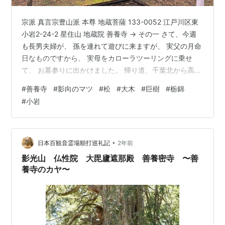
宗派 真言宗豊山派 本尊 地蔵菩薩 133-0052 江戸川区東
小岩2-24-2 星住山 地蔵院 善養寺 → その一 さて、今週
も長男夫婦が、 孫を連れて遊びに来ますが、 実父の月命
日なものですから、 実母をカローラツーリングに乗せ
て、 お墓参りに出かけました。 帰り道、千葉北から高速
に乗って、 母が前々から行ってみたいと言っていた、 国
#
善養寺
#
影向のマツ
#
松
#
大木
#
巨樹
#
栃錦
指定天然記念物の、 「善養寺影向のマツ」を見せる為、
#
小岩
小岩の善養寺にお参りしました。 お寺の縁起や境内の案
内は、 その一をご覧下さい。 ⇩ ⇩ ⇩ 【次の記事】 ラン
キング参加中神社仏閣・古墳・歴史的建造物めぐり
•
日本百観音霊場順打巡礼記
2年前
影光山 仏性院 大毘廬遮那殿 善養密寺 〜善
養寺のカヤ〜