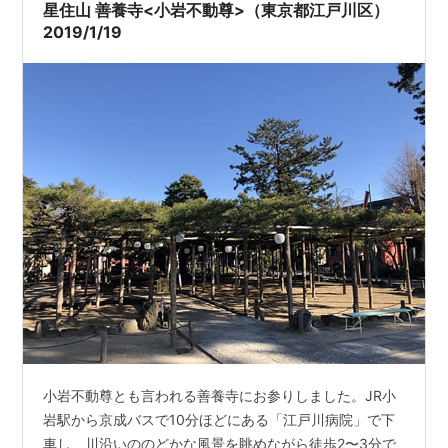
ます。 アクセス 東京都江戸川区東小岩2-24-2 JR総武本
星住山 善養寺<小岩不動尊>（東京都江戸川区）
線「…
2019/1/19
小岩不動尊とも言われる善養寺にお参りしました。JR小
岩駅から京成バスで10分ほどにある「江戸川病院」で下
車し、川沿いののどかな風景を眺めながら徒歩2〜3分で