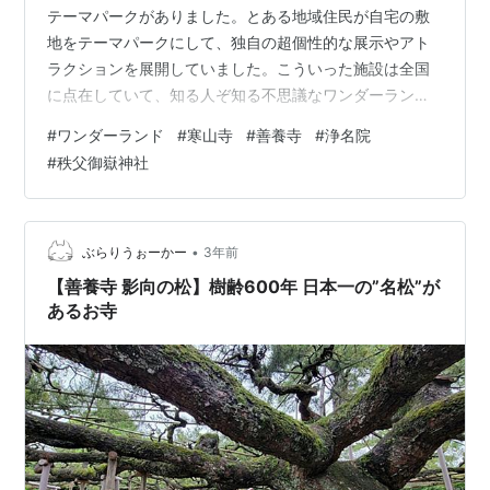
テーマパークがありました。とある地域住民が自宅の敷
地をテーマパークにして、独自の超個性的な展示やアト
ラクションを展開していました。こういった施設は全国
に点在していて、知る人ぞ知る不思議なワンダーランド
となっています。 寺社においても、住職や宮司、あるい
#
ワンダーランド
#
寒山寺
#
善養寺
#
浄名院
は地域住民の強い意志とセンスが境内を凌駕している場
#
秩父御嶽神社
面を見ることがあります。今回は、信じる心が強けれ
ば、どんな理想にも辿り着けることを示してくれる寺社
をご紹介します。 ③ 寒山寺（青梅市） 奥多摩エリアの
人気スポット「清流ガーデン 澤乃井園」を運営するのは
•
ぶらりうぉーかー
3年前
清酒「澤乃井」で有名な小澤酒造です。JR青梅…
【善養寺 影向の松】樹齢600年 日本一の”名松”が
あるお寺