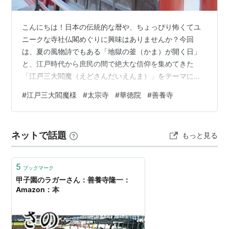
こんにちは！日本の伝統的な暦や、ちょっぴり怖くてユ
ニークな寺社仏閣めぐりに興味はありませんか？今回
は、夏の風物詩でもある「地獄の釜（かま）が開く日」
と、江戸時代から庶民の間で絶大な信仰を集めてきた
「江戸三大閻魔（えどさんだいえんま）」をテーマにし
たブログ記事をお届けします。実は、一般的にネットで
#
江戸三大閻魔様
#
太宗寺
#
華徳院
#
善養寺
よく紹介されている「江戸三大閻魔」には、歴史の荒波
によって構成が変わった経緯があります。今回は、当時
の江戸っ子たちが熱狂し、現代でもお参りできる本物の
ネットで話題
もっと見る
江戸三大閻魔である「華徳院（けとくいん）」「善養寺
（ぜんようじ）」「太宗寺（たいそうじ）」の3つの寺院
にスポットを当て、その歴史や見どころを解説します！
5
ブックマーク
…
甲子園のラガーさん：善養寺隆一：
Amazon：本