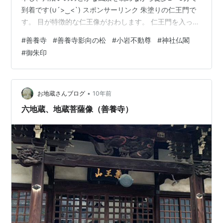
到着です(∪´>‿<`) スポンサーリンク 朱塗りの仁王門で
す。 目が特徴的な仁王像がおわします。 仁王門を入って
すぐ左手には大師堂があります。 手水舎です。 手水のす
#
善養寺
#
善養寺影向の松
#
小岩不動尊
#
神社仏閣
ぐ隣に、印象的な朱塗りの不動堂があります。秘仏の不
#
御朱印
動明王立像が祀られており、正月の三ヶ日のみご開帳さ
れるらしいです。是非行ってみたい！ こちらが本堂。御
本尊は地蔵菩薩。特に延命のご利益があると伝えられて
いるようです↑↑c(ﾟ∀ﾟ∩) 次は「密厳宝塔」と言われる
•
お地蔵さんブログ
10年前
伽藍です。かつて…
六地蔵、地蔵菩薩像（善養寺）