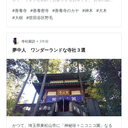
等はピンボケで申し訳ありませんが、 この案内板の写真
#
善養寺
#
善養密寺
#
善養寺のカヤ
#
神木
#
大木
とWikipediaの記事をご覧下さい。 参詣者用の無料駐車
#
大樹
#
世田谷区野毛
場があります。 本尊は、金剛界大日如来。 境内にはとこ
ろ狭しと、 河童の石像やら、ガネーシャ神、 石羊、布袋
像等が並んでいます ちょっとワンダーランド系デス。 御
神木はカヤで、 推定樹齢700〜80…
•
寺社探訪
3年前
夢中人 ワンダーランドな寺社３選
かつて、埼玉県東松山市に「神秘珍々ニコニコ園」なる