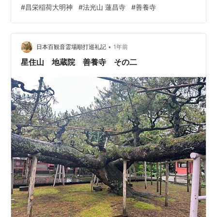
歩いてる雰囲気は出てきました！ 少し歩くと、 いきなり
#
昌栄稲荷大明神
#
法光山 蓮昌寺
#
善養寺
雰囲気ある寺院に通りがかります！ 法光山 蓮昌寺とあり
ます。 日蓮大上人の孫弟子にあたる、 松本阿闍梨日念上
人によって創立されたそうです。 川のそばの静かな佇ま
•
いにある寺院でした。 またゆっくりと来てみたいです。
日本百観音霊場順打巡礼記
1年前
お次はコチラです！ 昌栄稲荷大明神です！ なんとも目立
星住山 地蔵院 善養寺 その二
つ看板ですねー…