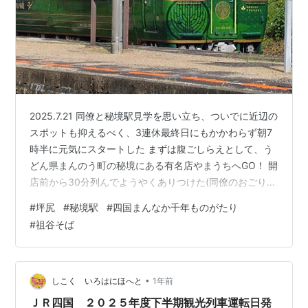
2025.7.21 同僚と秘境駅見学を思い立ち、ついでに近辺の
スポットも抑えるべく、3連休最終日にもかかわらず朝7
時半に元気にスタートした まずは腹ごしらえとして、う
どん県まんのう町の秘境にある有名店やまうちへGO！ 開
店前から30分列んでようやくありつけた(同僚のおごり
♥️) その後、国道32号を南下して道の駅たからだの里に
#
坪尻
#
秘境駅
#
四国まんなか千年ものがたり
到着 ここでデザートとしてアイスクリームをこれも同僚
#
祖谷そば
のおごりでいただく(感謝) ここらのため池の周りを歩い
ていたところ、、、なんとダムだった！？ どう見てもた
め池だが。。。解せん さらに歩いて今回の第1目的地であ
る滝に到着 なかなかの水量と雰囲気で、いい意味で期待
•
しこく いろはにほへと
1年前
を裏切ら…
ＪＲ四国 ２０２５年度下半期観光列車運転日発