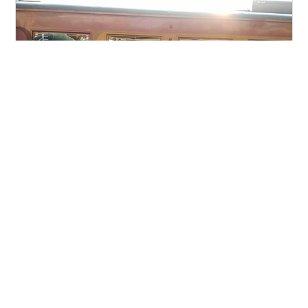
先回はＪＲ四国の観光列車の ２０２４年度下半期の運転
日について綴りました fumimaron707.hatenablog.com
その中でチラッと触れた 伊予灘ものがたりのデビュー１
０周年について 記念イベント的なものを実施する旨がそ
の後発表されています 伊予灘ものがたりは２０１４年７
月２６日に ＪＲ四国で初めての本格的な観光列車として
#
ＪＲ四国
#
観光列車
#
伊予灘ものがたり
デビューし 今年２０２４年 １０周年の節目のアニバーサ
#
四国まんなか千年ものがたり
リーイヤーを迎えました ちょうど今年のその日は運転日
#
志国土佐時代の夜明けのものがたり
#
キロ１８５系