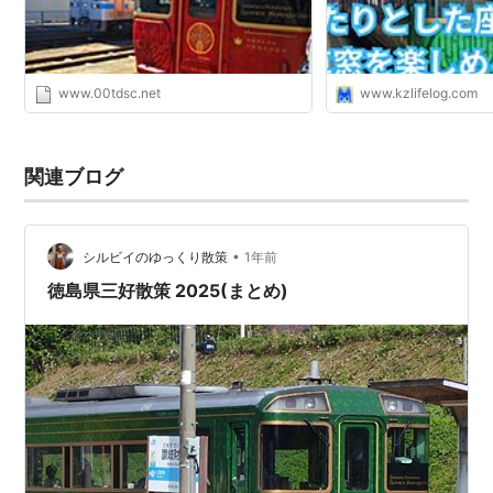
www.00tdsc.net
www.kzlifelog.com
関連ブログ
•
シルビイのゆっくり散策
1年前
徳島県三好散策 2025(まとめ)