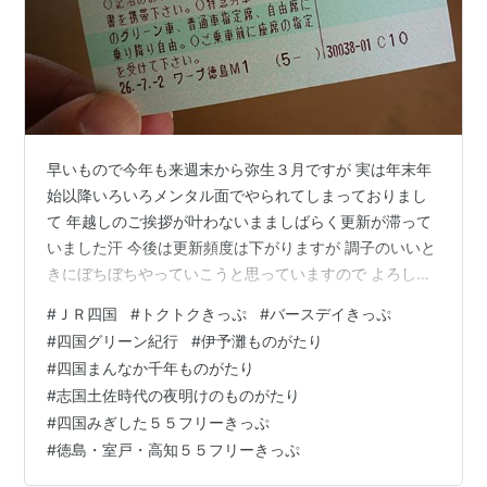
早いもので今年も来週末から弥生３月ですが 実は年末年
始以降いろいろメンタル面でやられてしまっておりまし
て 年越しのご挨拶が叶わないまましばらく更新が滞って
いました汗 今後は更新頻度は下がりますが 調子のいいと
きにぼちぼちやっていこうと思っていますので よろしく
お願いいたします ・・・ということで今年最初の話題は
#
ＪＲ四国
#
トクトクきっぷ
#
バースデイきっぷ
パーッと明るく！ っといきたいところではありますが 残
#
四国グリーン紀行
#
伊予灘ものがたり
念ながらちょっとネガティブなものになりそうです 昨日
#
四国まんなか千年ものがたり
２０日ＪＲ四国からリリースされた各種トクトクきっぷ
#
志国土佐時代の夜明けのものがたり
の案内によると 発売を終了するものや今後も発売を継続
#
四国みぎした５５フリーきっぷ
するもの 公式アプリしこくスマートえきちゃん利用者専
#
徳島・室戸・高知５５フリーきっぷ
用の デジタルきっぷ類の新規…