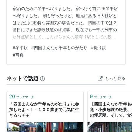
宿泊のために琴平へ戻りました。 宿へ行く前にJR琴平駅
へ寄りました。 朝も寄ったけど、地元にある旧大社駅と
はまた別に独特な雰囲気の駅舎だった。 四国の中では２
番目にできた讃岐鉄道の終点駅。 現在でも一部の列車の
起終点駅として、こんぴらさんの最寄り駅としての役目
を担っている。 駅舎の外観もだが、中に入っても、売店
#
琴平駅
#
四国まんなか千年ものがたり
#
撮り鉄
や改札施設など最新の設備はあるものの、昭和以前の独
#
写真
特な雰囲気は醸し出されていた。 夕方、高松から琴電で
琴平に戻り、こちらに寄ったときは、タイミングよく観
光特急列車「四国まんなか千年ものがたり」が停車して
ネットで話題
もっと見る
いた。 それにしてもしゃれたデザインだ。 彩り鮮やかで
扉のガラスが大きい。 列車は特急…
20
9
ブックマーク
ブックマーク
「四国まんなか千年ものがたり」に参
【四国まんなか千年も
加したよ～！ - １００歳まで元気に生
危・小歩危峡の絶景、
きるっチャ
の坪尻駅、そして、食
光列車！ 予約方法、
きっぷも紹介！