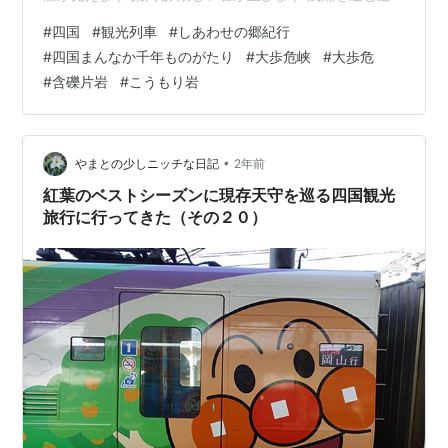
覧船 多分この場所の紅葉が一番綺麗だったんだと思う 上
#
四国
#
観光列車
#
しあわせの郷紀行
から見下ろすこうもり岩 近くを通る舟と比較するとこう
#
四国まんなか千年ものがたり
#
大歩危峡
#
大歩危
もり岩の大きさが想像できます エメラルドグリーンの川
#
含礫片岩
#
こうもり岩
対岸に線路が見えます。川を挟んで、両脇を国道と鉄道
が走っています。 大歩危橋からの写真。大歩危駅に停車
中の観光列車が見えます。 昼食もとらずに遊覧船に乗
り、その後は国道をひたすら…
•
やまとの少しニッチな日記
2年前
紅葉のベストシーズンに現存天守を巡る四国観光
旅行に行ってきた（その２０）