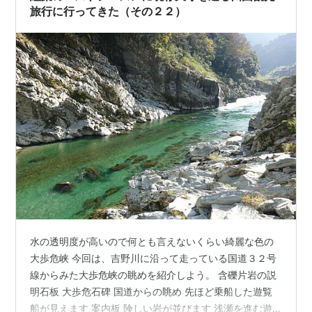
旅行に行ってきた（その２２）
水の透明度が高いので何とも言えないくらい綺麗な色の
大歩危峡 今回は、吉野川に沿って走っている国道３２号
線からみた大歩危峡の眺めを紹介しよう。 含礫片岩の説
明石板 大歩危石碑 国道からの眺め 先ほど乗船した遊覧
船が見えます 案内板 険しい岩が並びます 浅瀬を進む遊