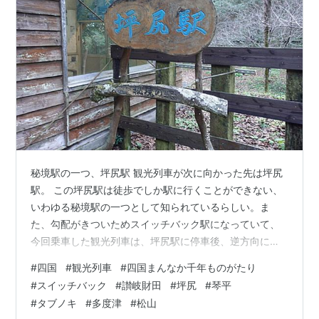
秘境駅の一つ、坪尻駅 観光列車が次に向かった先は坪尻
駅。 この坪尻駅は徒歩でしか駅に行くことができない、
いわゆる秘境駅の一つとして知られているらしい。ま
た、勾配がきついためスイッチバック駅になっていて、
今回乗車した観光列車は、坪尻駅に停車後、逆方向に一
度戻ってから斜面を登っていくことになっている。 スイ
#
四国
#
観光列車
#
四国まんなか千年ものがたり
ッチバックって聞いた時に、方向転換して前後が逆にな
#
スイッチバック
#
讃岐財田
#
坪尻
#
琴平
り先頭車両が最後尾になって走っていくのかなって想像
#
タブノキ
#
多度津
#
松山
していたのだが、違ってました。なので、私の乗った１