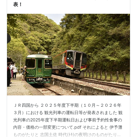
表！
ＪＲ四国から ２０２５年度下半期（１０月～２０２６年
３月）における 観光列車の運転日等が発表されました 観
光列車の2025年度下半期運転日および事前予約性食事の
内容・価格の一部変更について.pdf それによると 伊予灘
ものがたりと 志国土佐 時代(ﾄｷ)の夜明けのものがたりに