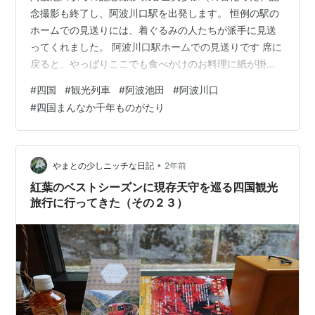
念撮影も終了し、阿波川口駅を出発します。 恒例の駅の
ホームでの見送りには、着ぐるみの人たちが派手に見送
ってくれました。 阿波川口駅ホームでの見送りです 席に
戻ると、やっぱりここでも食べかけのお料理に紙が掛け
てありました。心憎い配慮ですね。 ほどなくして、お吸
#
四国
#
観光列車
#
阿波池田
#
阿波川口
い物が出てきました。 お吸い物 阿波川口駅を出てから５
#
四国まんなか千年ものがたり
～６分経ったでしょうか。真っ暗なトンネルを出て大き
な川に差し掛かりました。おそらく、吉野川だと思いま
す。列車は徐行運転しながら、雄大な渓谷美と幾何学的
な鉄橋の姿を見せてくれました。 鉄橋の左右にはこんな
•
やまとの少しニッチな日記
2年前
感じの渓谷が広がっていました 列車…
紅葉のベストシーズンに現存天守を巡る四国観光
旅行に行ってきた（その２３）