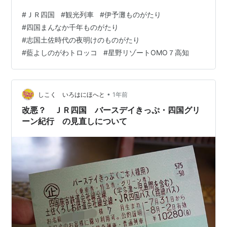
おいて 来年１月から３月にかけて車両メンテナンスの期
#
ＪＲ四国
#
観光列車
#
伊予灘ものがたり
間が入ることで 例年よりも運転日が少なくなるようです
#
四国まんなか千年ものがたり
そして後者の 夜明けのものがたりでは 奈半利行の事前予
#
志国土佐時代の夜明けのものがたり
約制食事の献立が一新され 昨年高知市内にオープンした
#
藍よしのがわトロッコ
#
星野リゾートOMO７高知
星野リゾート系のホテルが手掛けることになったそうで
す この度の献立リニューアルについては 現在某公共放送
で放送…
•
しこく いろはにほへと
1年前
改悪？ ＪＲ四国 バースデイきっぷ・四国グリ
ーン紀行 の見直しについて