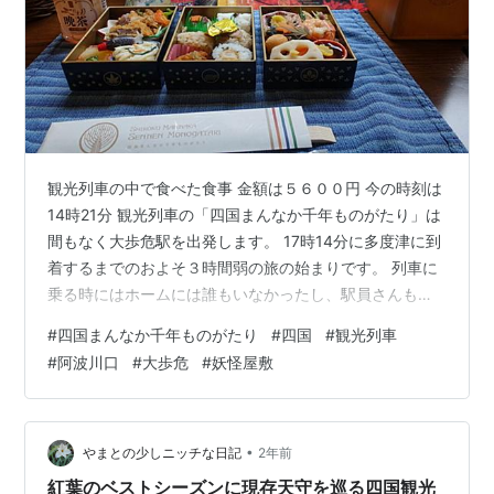
観光列車の中で食べた食事 金額は５６００円 今の時刻は
14時21分 観光列車の「四国まんなか千年ものがたり」は
間もなく大歩危駅を出発します。 17時14分に多度津に到
着するまでのおよそ３時間弱の旅の始まりです。 列車に
乗る時にはホームには誰もいなかったし、駅員さんもい
るような感じではなかったので、今回の観光列車の出発
#
四国まんなか千年ものがたり
#
四国
#
観光列車
に際してはお見送りは無いのかなって思っていたら、や
#
阿波川口
#
大歩危
#
妖怪屋敷
っぱりちゃんとありました。(#^.^#) 地元の方々でしょう
か、嬉しい限りです。 線路の反対側にあった妖怪屋敷と
道の駅 手を振って見送ってくれていました 列車の窓から
遊覧船も見えました 鉄橋を渡る度に、川の見え方が変わ
•
やまとの少しニッチな日記
2年前
ります。 列車…
紅葉のベストシーズンに現存天守を巡る四国観光