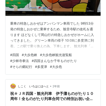
乗車の特急しおかぜはアンパンマン車両でした 9時53分
発の特急しおかぜに乗車するため、観音寺駅の改札を通
ります ほどなくして岡山行の特急しおかぜがホームに入
ってきました。 グリーン車両の様子 10:08に多度津に到
着。この駅で乗り換えの為、下車します。 観光列車「四
国まんなか千年ものがたり（そらの郷紀行）」が停車し
#
四国
#
大歩危峡
#
大歩危峡観光遊覧船
ていました。 平日だというのに予約が取れなかった四国
#
少林寺拳法
#
四国まんなか千年ものがたり
まんなか千年ものがたり（そらの郷紀行）がホームに停
#
そらの郷紀行
#
多度津
#
大歩危
車していましたので、出発を見送ることにしました。大
歩危駅からこの列車に乗ってまたここに戻ってきますの
で、しばしのお別れです。 ホームの駅員さんたちに見送
られて、大歩危に向けて出発しま…
•
しこく いろはにほへと
2年前
祝☆ＪＲ四国・観光列車 伊予灘ものがたり１０
周年！全ものがたり列車合同での特別お祝い企画
も