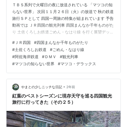
ＴＢＳ系列で火曜日の夜に放送されている 「マツコの知
らない世界」 次回１１月２６日（火）の放送で 秋の鉄道
旅行ＳＰとして 四国一周旅の特集が組まれています 予告
動画では ＪＲ四国の観光列車 四国まんなか千年ものがた
り 土佐くろしお鉄道ごめん・なはり線 を行く展望デッキ
付き車両 そして阿佐海岸鉄道のＤＭＶ が登場していて非
#
ＪＲ四国
#
四国まんなか千年ものがたり
常に期待度が高いです！ もちろん録画予約しておきまし
#
土佐くろしお鉄道
#
ごめん・なはり線
た 今から楽しみです！ 11/26（火）の「マツコの知らな
#
阿佐海岸鉄道
#
ＤＭＶ
#
観光列車
い世界」は、秋の鉄道旅行SP🍁予告動画には、「四国ま
#
マツコの知らない世界
#
マツコ・デラックス
んなか千年ものがたり」の姿も？！四国一周旅行、どん
なコースで回られるのでしょうか？🚃放送は11/26（火）
20時55…
•
やまとの少しニッチな日記
2年前
紅葉のベストシーズンに現存天守を巡る四国観光
旅行に行ってきた（その２５）