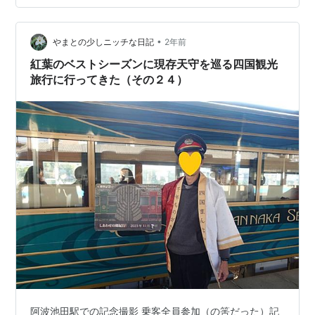
号車は始発の大歩危駅を出た時から終点の多度津駅に到
着するまで、この坪尻駅での数百メートルの区間を除
き、常に最後尾でした。 トンネルを抜け坪尻駅に向…
•
やまとの少しニッチな日記
2年前
紅葉のベストシーズンに現存天守を巡る四国観光
旅行に行ってきた（その２４）
阿波池田駅での記念撮影 乗客全員参加（の筈だった）記