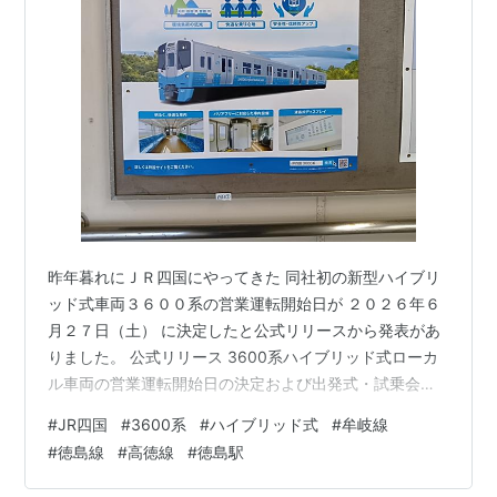
昨年暮れにＪＲ四国にやってきた 同社初の新型ハイブリ
ッド式車両３６００系の営業運転開始日が ２０２６年６
月２７日（土） に決定したと公式リリースから発表があ
りました。 公式リリース 3600系ハイブリッド式ローカ
ル車両の営業運転開始日の決定および出発式・試乗会の
開催について/20260428.pdf 記念すべき一番列車は 徳島
#
JR四国
#
3600系
#
ハイブリッド式
#
牟岐線
駅１４時３０分発の牟岐線阿南行き 以降は阿南から折り
#
徳島線
#
高徳線
#
徳島駅
返しそのまま阿波池田へ直通 折り返し徳島まで戻った後
板野行き最終便で下り 夜明かしして翌朝徳島に戻るとい