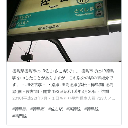
徳島県徳島市のJR佐古(さこ)駅です。 徳島市ではJR徳島
駅をupしたことがありますが、これ以外の駅の御紹介で
す。 －JR佐古駅－ ・路線 JR高徳線(高松－徳島間) 徳島
線(佃－佐古間)・開業 1935(昭和10)年3月20日・訪問
2010(平成22)年7月・１日あたり平均乗車人員 723人／
日 (2019年) ・近隣の都市駅 (高松方面) 勝瑞駅⇒2駅 (徳
#
徳島県
#
徳島市
#
佐古駅
#
高徳線
#
徳島線
島方面) 徳島駅⇒隣駅 (佃方面) 石井駅⇒4駅 ・鉄道での所
#
鳴門線
要時間 東京駅から：6時間22分 大阪駅から：4時間25分
※AM9:00発での最短時間・駅規模ランク ホーム