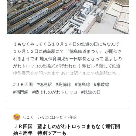
まもなくやってくる１０月１４日の鉄道の日にちなんで
１０月１２日に徳島駅にて 『徳島鉄道まつり』 が開催さ
れるようです 地元保育園児が一日駅長となって 藍よしの
がわトロッコの出発式が行われたり 駅ビル５階にて鉄道
模型展示会が開かれます あとは駅ビルにて徳島駅にちな
んだ鉄道写真展が２０日まで １１月１６・１７日には人
#
ＪＲ四国
#
徳島駅
#
高徳線
#
徳島線
#
牟岐線
気駅弁祭りも予定されています 詳しくは公式リリースを
#
鳴門線
#
藍よしのがわトロッコ
#
鉄道の日
ご参照ください 鉄道の日記念イベント『徳島鉄道まつ
り』を開催いたします！.pdf ホテル客室より徳島運転所
を望む 鉄道ランキング 乗り物ランキング にほんブログ
村
•
しこく いろはにほへと
2年前
ＪＲ四国 藍よしのがわトロッコまもなく運行開
始４周年 特別ツアーも