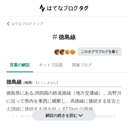
はてなブログ トップ
徳島線
このタグでブログを書く
言葉の解説
ネットで話題
関連ブログ
徳島線
(
地理
)
【
とくしません
】
徳島県にある
JR四国
の
鉄道路線
（
地方交通線
）。
吉野川
に沿って県内を東西に横断し、
高徳線
に接続する佐古と
土讃線
に接続する佃を結ぶ 67.5km の路線。
解説の続きを読む
「よしの川ブルーライン」の愛称がある。国鉄時代は
「
徳島本線
」と称していたが、
JR四国
では「
本線
」とい