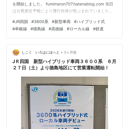
を開始しました。 fumimaron707.hatenablog.com 当日
は台風接近予報により運行自体が危ぶまれていましたが
徳島駅での出発式や事前申込制による試乗会はやむなく
#
JR四国
#
3600系
#
新型車両
#
ハイブリッド式
中止になったものの 予定通り１４時３０分発の牟岐線阿
#
牟岐線
#
徳島線
#
高徳線
#
ローカル線
#
鉄道
南行きから営業運転がスタートしました。 多くの鉄道フ
ァンで混雑することは予想できたので 始発の徳島駅を避
け沿線で四国の新たな風の門出を ひとりでひっそり静か
に見届けてきました。 www.youtube.com …
•
しこく いろはにほへと
3ヶ月前
JＲ四国 新型ハイブリッド車両３６００系 ６月
２７日（土）より徳島地区にて営業運転開始！