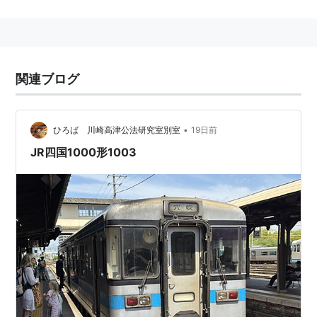
う名称を使用していない。
列車は起終点駅からそれぞれ
高徳線
・
土讃線
に1駅乗り
入れ、徳島−阿波池田間で運転される。
関連ブログ
駅番号
駅名
よみ
接続路線
“えき”は略
T00
徳島駅
とくしま
牟岐線
•
ひろば 川崎高津公法研究室別室
19日前
JR四国1000形1003
B01
佐古駅
さこ
高徳線
B02
蔵本駅
くらもと
B03
鮎喰駅
あくい
B04
府中駅
こう
B05
石井駅
いしい
B06
下浦駅
しもうら
B07
牛島駅
うしのしま