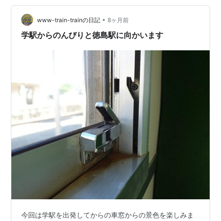
★★☆☆☆ …1面2線 跨線橋 ★★★☆☆ …高架駅舎 駅
舎…
•
www-train-trainの日記
8ヶ月前
学駅からのんびりと徳島駅に向かいます
今回は学駅を出発してからの車窓からの景色を楽しみま