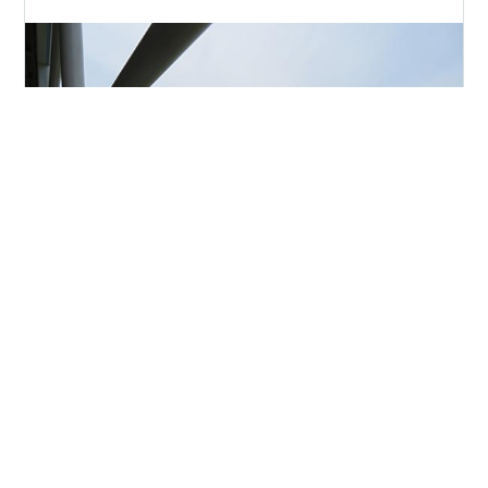
ＪＲ四国のトロッコ列車 藍よしのがわトロッコが１０月
で運行開始４周年を迎えます 昨年に引き続き１０月５日
に徳島駅で記念イベントなどが催され さらに１１月２日
には「絶景！土讃線秘境トロッコ」として 大歩危まで乗