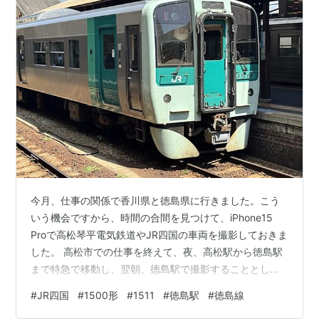
今月、仕事の関係で香川県と徳島県に行きました。こう
いう機会ですから、時間の合間を見つけて、iPhone15
Proで高松琴平電気鉄道やJR四国の車両を撮影しておきま
した。 高松市での仕事を終えて、夜、高松駅から徳島駅
まで特急で移動し、翌朝、徳島駅で撮影することとしま
した。今回は、JR四国の気動車である1500形の1511で
#
JR四国
#
1500形
#
1511
#
徳島駅
#
徳島線
す。 1500形は、2006年から製造された気動車です。車