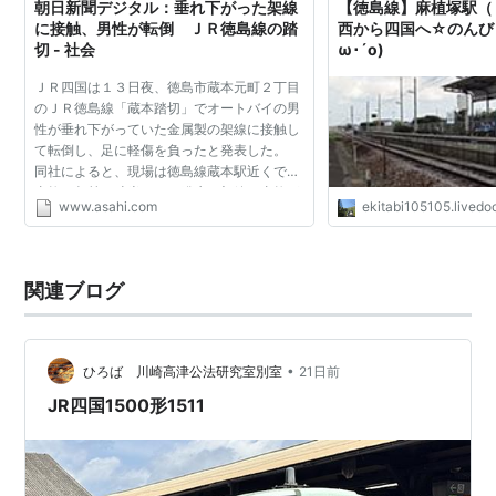
B20
江口駅
えぐち
朝日新聞デジタル：垂れ下がった架線
【徳島線】麻植塚駅（Ｊ
に接触、男性が転倒 ＪＲ徳島線の踏
西から四国へ☆のんびり
B21
三加茂駅
みかも
切 - 社会
ω･´o)
B22
阿波加茂駅
あわかも
ＪＲ四国は１３日夜、徳島市蔵本元町２丁目
のＪＲ徳島線「蔵本踏切」でオートバイの男
B23
辻駅
つじ
性が垂れ下がっていた金属製の架線に接触し
て転倒し、足に軽傷を負ったと発表した。
B24
佃駅
つくだ
土讃線
同社によると、現場は徳島線蔵本駅近くで、
事故は午前１時半ごろに発生。架線は事故が
B25
阿波池田駅
あわいけだ
土讃線
www.asahi.com
ekitabi105105.livedoo
起きる前に取り換えた通信ケーブルをつるた
めに使われていた...
特急列車
関連ブログ
「
剣山
」
•
ひろば 川崎高津公法研究室別室
21日前
○
リスト::鉄道路線
JR四国1500形1511