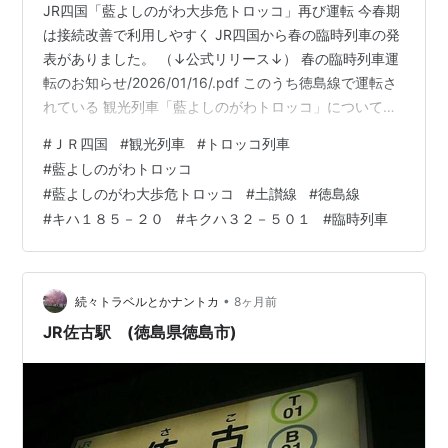
JR四国「藍よしのがわ大歩危トロッコ」再び運転 今春期
は接続改善で利用しやすく JR四国から春の臨時列車の発
表がありました。 （↓公式リリース↓） 春の臨時列車運
転のお知らせ/2026/01/16/.pdf このうち徳島線で運転さ
れている 観光列車「藍よしのがわトロッコ」についてで
すが 「藍よしのがわ大歩危トロッコ」として またまた土
#
ＪＲ四国
#
観光列車
#
トロッコ列車
讃線大歩危駅まで日にち限定で乗り入れることになりま
#
藍よしのがわトロッコ
した。 今春はダイヤなど運転概要がこれまでよりも大幅
#
藍よしのがわ大歩危トロッコ
#
土讃線
#
徳島線
に見直され 下り便においては運転区間短縮で阿波池田始
#
キハ１８５－２０
#
キクハ３２－５０１
#
臨時列車
発で運転され 徳島発の特急剣山と接続可能なダイヤとな
り 上り便においては運転区間の短縮はなく大歩危→徳島
間のま…
•
続々トラベルとかナントカ
8ヶ月前
JR佐古駅 (徳島県徳島市)