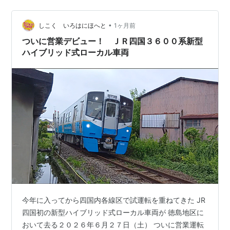
体はスレンレス製（但し、正面は普通鋼製）で、ワンマ
ン運転に対応した両運転台となっています。また、全車
•
両が徳島運転所の所属となっており、高徳線、徳島線、
しこく いろはにほへと
1ヶ月前
牟岐線および鳴門線で運用されています。 上の写真は、
ついに営業デビュー！ ＪＲ四国３６００系新型
徳島駅３番線で徳…
ハイブリッド式ローカル車両
今年に入ってから四国内各線区で試運転を重ねてきた JR
四国初の新型ハイブリッド式ローカル車両が 徳島地区に
おいて去る２０２６年６月２７日（土） ついに営業運転