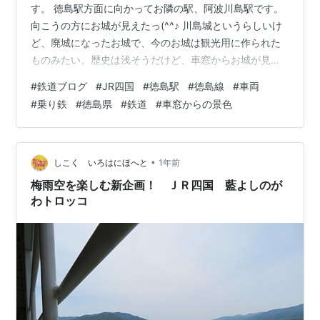
す。 徳島駅方面に向かってお隣の駅、阿波川島駅です。
向こうの方にお城が見えたっ(^^♪ 川島城というらしいけ
ど、廃城になったお城で、今のお城は観光用に作られた
ものみたい。歴史は浅そうだけど、車窓からお城が見え
るって、ええねぇ(^_-)-☆ 徳島線の駅の中では乗り場が3
#
鉄道ブログ
#
JR四国
#
徳島駅
#
徳島線
#
車両
つもあるから大きな駅の方かな。特急車両にも出会え
#
乗り鉄
#
徳島県
#
鉄道
#
車窓からの景色
た。うれし(≧▽≦) さあ、ぐんぐんと徳島駅方面に向かっ
て進みます。 車窓からの景色・・・て。自分で撮ってお
いてなんですが、あまりにのどかな景色すぎて、どこぞ
の手入れなしの庭にしか見えへんがな・・・(*´Д｀) こ
•
しこく いろはにほへと
1年前
れ、車窓からホームを…
梅雨空を楽しむ新企画！ ＪＲ四国 藍よしのが
わトロッコ