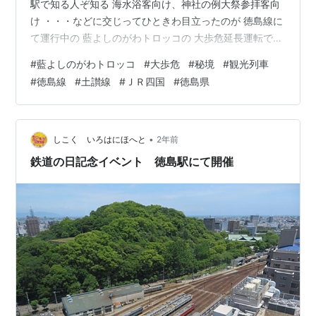
駅で知る人ぞ知る 海水浴客向け、神社の例大祭参拝客向
け ・・・などに交じってひときわ目立ったのが 徳島線に
て運行中の 藍よしのがわトロッコの 大歩危延長運転です
運行日は７月１２日（土） の一日限定 列車名は 藍よし
#
藍よしのがわトロッコ
#
大歩危
#
秘境
#
観光列車
のがわ大歩危トロッコで 徳島駅発の下り便がさとめぐみ
#
徳島線
#
土讃線
#
ＪＲ四国
#
徳島県
絶景の風 大歩危駅発の上り便が秘境かちどきの風 として
運行されます （列車名の追加位置、上下便ともちゃんと
運行経路に順じているの ＜さとめぐみ→絶景、秘境→か
ちどき＞って地味に好きです） トロッコ乗車区間は通常
•
しこく いろはにほへと
2年前
の阿波池田往復便と…
鉄道の日記念イベント 徳島駅にて開催