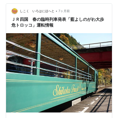
う固定運用のようです。 当日は営業運転に先駆けて徳島
駅にて試乗会と出発式が催されるとのことですが 試乗会
•
しこく いろはにほへと
7ヶ月前
については抽…
ＪＲ四国 春の臨時列車発表「藍よしのがわ大歩
危トロッコ」運転情報