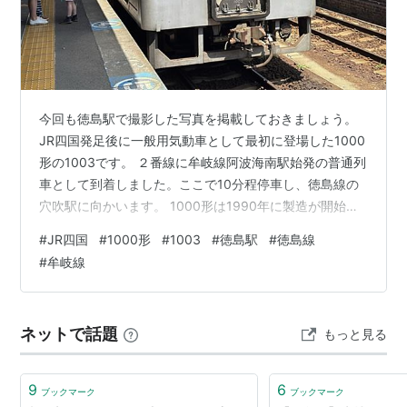
B08
麻植塚駅
おえづか
B09
鴨島駅
かもじま
B10
西麻植駅
にしおえ
B11
阿波川島駅
あわかわしま
今回も徳島駅で撮影した写真を掲載しておきましょう。
JR四国発足後に一般用気動車として最初に登場した1000
B12
学駅
がく
形の1003です。 ２番線に牟岐線阿波海南駅始発の普通列
B13
山瀬駅
やませ
車として到着しました。ここで10分程停車し、徳島線の
穴吹駅に向かいます。 1000形は1990年に製造が開始さ
B14
阿波山川駅
あわやまかわ
れた気動車で、高徳線、徳島線、牟岐線、土讃線、土佐
#
JR四国
#
1000形
#
1003
#
徳島駅
#
徳島線
B15
川田駅
かわた
くろしお鉄道ごめん･なはり線で運用されています。な
#
牟岐線
お、一部の車両が、1500形と併結できるように、1200形
B16
穴吹駅
あなぶき
に改造されています。
B17
小島駅
おしま
ネットで話題
もっと見る
B18
貞光駅
さだみつ
B19
阿波半田駅
あわはんだ
9
6
ブックマーク
ブックマーク