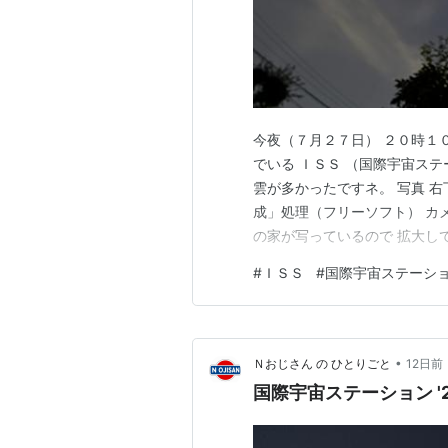
今夜（７月２７日） ２０時１０分 
でいる ＩＳＳ （国際宇宙ステ
雲が多かったですネ。 写真 右
成」処理（フリーソフト） カメ
の家が写っているので 拡大し
リーソフト） ご訪問有難うご
#
ＩＳＳ
#
国際宇宙ステーシ
毎日 更新に チャレンジ し
し…
•
Ｎおじさん の ひとりごと
12日前
国際宇宙ステーション '26