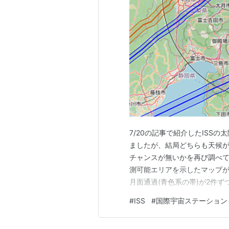
れたロンドンサミットにおいて、サ
への参加を呼びかけ、計画が正式に
競争から協力へと歩みを変えていっ
各国の役割
国際宇宙ステーションは、国際パー
成り立っている。基本的には各要素
めを米国が行っている。各要素の打
ットが使用されている。
7/20の記事で紹介したISS
ましたが、結局どちらも天候
米国
チャンスが無いかを再び調べて
米国航空宇宙局（NASA）から各
測可能エリアを示したマップがコ
る。提供する要素は、実験モジュー
月面通過(青色系の帯)が2件
さらに太陽電池パドルを含む電力供
しかも下弦に近い月の前を横
#
ISS
#
国際宇宙ステーション
面通過の方は同じ日に午前と午
ロシア
一部では両方とも観測可能な地