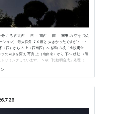
ごろ 西北西 ～ 西 ～ 南西 ～ 南 ～ 南東 の 空を 飛ん
ーション） 最大仰角 ７９度と 大きかったですが・・・
下（西）から 左上（西南西）へ 移動 ３枚「比較明合
ラの向きを変え 写真 上（南南東）から 下へ 移動 （隣
てトリミングしています） ２枚「比較明合成」処理（フ
ざいます。 皆さまの「☆：スター」クリック を 励みに
ョン
ています。 ランキングに参加中。クリックして応援お願い
.7.26