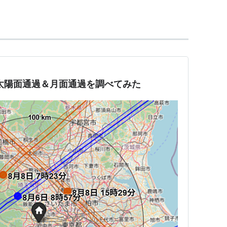
、こうした特別な環境を利用して、宇宙での実験・
ことを目的としている。
され、2011年秋の完成を予定している。当初の運用
が、アメリカにより2020年までの延長が検討されて
1540億USドルと見積もられており、人類史上最も
の太陽面通過＆月面通過を調べてみた
初の宇宙進出を皮切りに、1969年には米国が人類初
など、各国が独自の研究を重ねながら、激しい宇宙
SA）では、1982年から、国際宇宙ステーション
れていた。1984年、当時の大統領であるレーガンが
パイオニア精神を構築し、新しいフロンティアを開
久的な有人宇宙基地を10年以内に建設することを指
ーション建設を表明した。また、同年6月に開催さ