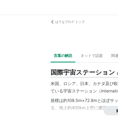
はてなブログ トップ
言葉の解説
ネットで話題
関
国際宇宙ステーション
(
米国、ロシア、日本、カナダ及び欧州
ている宇宙ステーション（International
規模は約108.5m×72.8mとほ
る。地上約400km上空に建設され
め、その中は地上の100万分の1