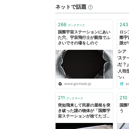
ロシア連邦宇宙局（FSA）から基
ネットで話題
住スペースとなる「ズヴェズダ」（
機（ソユーズ）などを担当している
266
243
ブックマーク
国際宇宙ステーションにあい
ロシ
欧州諸国
た穴、宇宙飛行士が親指でふ
際宇
欧州宇宙機関（ESA）から11か
さいでその場をしのぐ
誰が
ブラ
スペイン、オランダ、ベルギー、デ
「リ
主に実験モジュールを提供している
「こ
日本
宇宙航空研究開発機構（JAXA）
www.gizmodo.jp
p
「きぼう」日本実験棟
http://k
211
210
ブックマーク
突如飛来して民家の屋根を突
国際
カナダ
き破った謎の物体が「国際宇
う
宙ステーションが捨てたゴ
カナダ宇宙庁からISSの組み立て
ミ」だった可能性
いる。カナダはこれまでにも、スペ