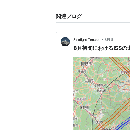
注ぎ、周囲には大気がほとんど無く
研究や地球・天体の観測などを行う
関連ブログ
1999年から軌道上での組立が開始
期間は2016年までの予定であった
いる。運用終了までに要する費用は
•
Starlight Terrace
8日前
高額なプロジェクトである。
8月初旬におけるISS
ISS計画の経緯
1961年に旧ソ連（ロシア）が人類
の月面着陸という偉業を成し遂げる
競争を繰り広げていた。
時代が進み、米国の航空宇宙局（NA
（ISS）についての計画が話し合わ
「我々の次の大きな目標は、米国の
拓することだ。 私は宇宙空間に恒
示する。」と演説し、国際宇宙ステ