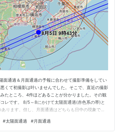
ミット関係各国に対し、国際宇宙ステーション計画
スタートされた。これにより、各国間の宇宙開発は
た。
トナー各国がそれぞれに開発した要素（パーツ）で
を担当の国が責任を持って運用し、全体のとりまと
上げには、米国のスペースシャトルやロシアのロケ
の太陽面通過＆月面通過の予報に合わせて撮影準備をしてい
が悪くて初撮影は叶いませんでした。そこで、直近の撮影
みたところ、4件ほどあることが分かりました。その観
国と調整を取りつつ、総合的なまとめ役を担当してい
レです。 8/5～8にかけて太陽面通過(赤色系の帯)と
ル、ロボットアームを設置するトラスという部分、
ずつあります。但し、月面通過はどちらも日中の現象で、
給系などである。
切る現象なので、あまり良い条件では無さそうです。太陽
#
太陽面通過
#
月面通過
後の2回見られるようで、群馬県の伊勢崎市や太田市の
域があったり…