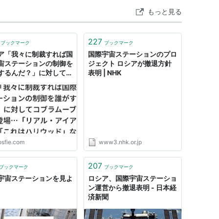
本機能モジュールのほか、2つの実験モジュール、居
もっと見る
ロシアのサービスモジュール）、搭乗員の緊急帰還
。
227
ブックマーク
ブックマーク
ア「我々に制裁すれば国
国際宇宙ステーションのプロ
宙ステーションの制御を
ジェクト ロシアが撤退方針
国（イギリス、フランス、ドイツ、イタリア、スイス、
するんだ？」に対してコ
表明 | NHK
ムーブする人物登場…
ンマーク、ノルウェー、スウェーデン）が参加し、
アル・アイアンマン」
。
れはハリウッド」など
から日本実験棟「きぼう」を提供している。
osfie.com
www3.nhk.or.jp
ibo.jaxa.jp/
207
ブックマーク
ブックマーク
宇宙ステーションを見よ
ロシア、国際宇宙ステーショ
ン運営から撤退表明 - 日本経
済新聞
や、装置の交換に使用するロボットアームを提供して
ースシャトルで使われるロボットアーム（SRMS）