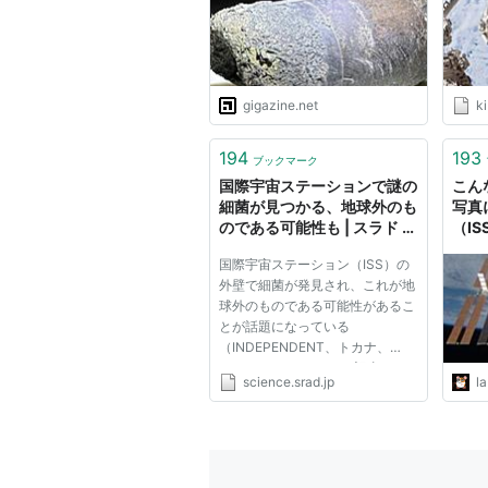
を製造した実績を持っている。
肉眼で見える宇宙建造物
gigazine.net
ki
人工衛星が肉眼で見えることはよく
めあらかじめどこに現れるか知って
194
193
ブックマーク
の予報が出ている。
国際宇宙ステーションで謎の
こん
細菌が見つかる、地球外のも
写真
JAXA 「
ISS・シャトルの位置情
のである可能性も | スラド サ
（I
イエンス
らば
関連サイト
国際宇宙ステーション（ISS）の
外壁で細菌が発見され、これが地
球外のものである可能性があるこ
JAXA
宇宙ステーション・きぼ
とが話題になっている
Yahoo! ニュース
国際宇宙ステ
（INDEPENDENT、トカナ、
Slashdot）。 トカナの記事では
science.srad.jp
l
「“未知の生命”が国際宇宙ステー
ションで採取」「人類とエイリア
リスト::天文学
ンが邂逅」などとされているが、
実際のところは現時点ではこの細
菌が地球外由来の...