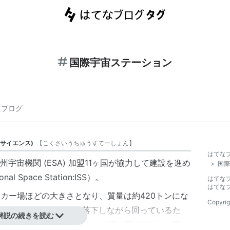
国際宇宙ステーション
連ブログ
サイエンス
)
【
こくさいうちゅうすてーしょん
】
はてな
宇宙機関 (ESA) 加盟11ヶ国が協力して建設を進め
>
国際
 Space Station:ISS）。
はてな
はてな
ぼサッカー場ほどの大きさとなり、質量は約420トンにな
Copyrig
、地球1周約90分で自由落下しながら回っているた
解説の続きを読む
ほどの重力となっている。また各種の宇宙放射線が降り