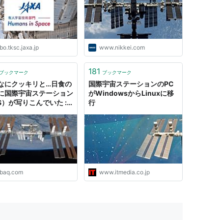
bo.tksc.jaxa.jp
www.nikkei.com
知られているが、国際宇宙ステーションは巨大なた
いれば確実に観測できる。JAXAに出現時間と位置
181
ブックマーク
ブックマーク
なにクッキリと…日食の
国際宇宙ステーションのPC
に国際宇宙ステーション
がWindowsからLinuxに移
報
」
SS）が写りこんでいた :
行
Q
う広報・情報センター
ーション
abaq.com
www.itmedia.co.jp