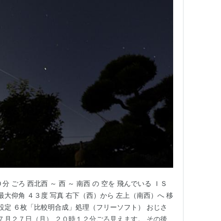
 ごろ 西北西 ～ 西 ～ 南西 の 空を 飛んでいる ＩＳ
最大仰角 ４３度 写真 右下（西）から 左上（南西）へ 移
 設定 ６枚「比較明合成」処理（フリーソフト） おじさ
日７月２７日（月） ２０時１２分ごろ見えます。 その後