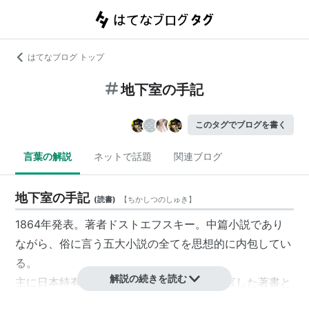
はてなブログ トップ
地下室の手記
このタグでブログを書く
言葉の解説
ネットで話題
関連ブログ
地下室の手記
(
読書
)
【
ちかしつのしゅき
】
1864年発表。著者ドストエフスキー。中篇小説であり
ながら、俗に言う五大小説の全てを思想的に内包してい
る。
解説の続きを読む
主に日本特有といわれる、ひきこもりを予言した著書と
もいえる。