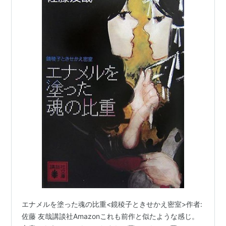
エナメルを塗った魂の比重<鏡稜子ときせかえ密室>作者:
佐藤 友哉講談社Amazonこれも前作と似たような感じ。