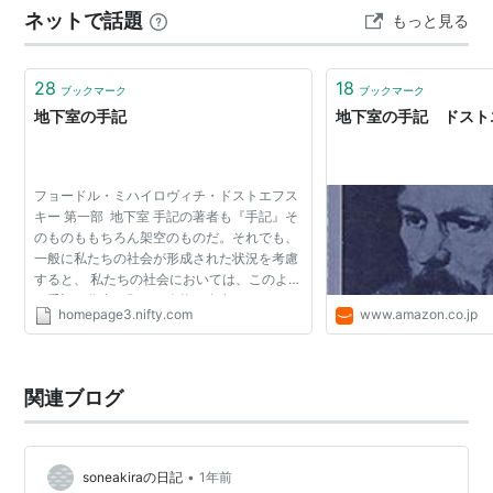
ネットで話題
もっと見る
のが我慢ならない」という心情はとても共感するものが
あったのですが、吉岡にあそこま…
28
18
ブックマーク
ブックマーク
地下室の手記
地下室の手記 ドスト
フョードル・ミハイロヴィチ・ドストエフス
キー 第一部 地下室 手記の著者も『手記』そ
のものももちろん架空のものだ。それでも、
一般に私たちの社会が形成された状況を考慮
すると、 私たちの社会においては、このよう
な手記の作者に類する人物の存在はありうる
homepage3.nifty.com
www.amazon.co.jp
どころか必然なのである。 私はごく最近の時
代の特徴的人...
関連ブログ
•
soneakiraの日記
1年前