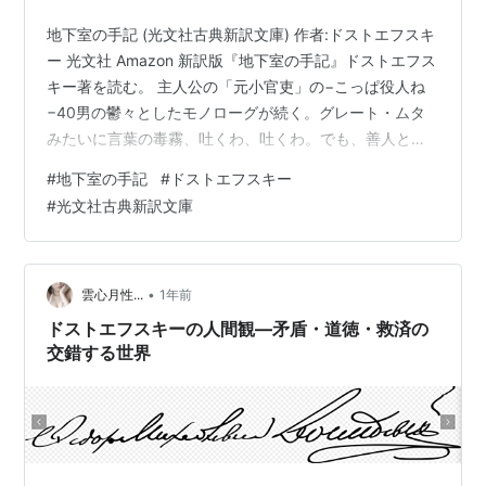
地下室の手記 (光文社古典新訳文庫) 作者:ドストエフスキ
ー 光文社 Amazon 新訳版『地下室の手記』ドストエフス
キー著を読む。 主人公の「元小官吏」の−こっぱ役人ね
−40男の鬱々としたモノローグが続く。グレート・ムタ
みたいに言葉の毒霧、吐くわ、吐くわ。でも、善人とて
一皮むけば、このぐらいのことは思っているはず。住ま
#
地下室の手記
#
ドストエフスキー
いは日の当たらない地下室。そこで、半ばひきこもり状
#
光文社古典新訳文庫
態。 「第I部・地下室」では、主人公の思想や哲学を述べ
ている。こういうことをテーマにすると、とかく人は、
難しくドクサ的に書きたがる。この俗物ぶり。あ、サド
の『閨房哲学』にも似ているような。 「第II部・ぼた雪
•
雲心月性...
1年前
に寄せて」では、自身…
ドストエフスキーの人間観—矛盾・道徳・救済の
交錯する世界