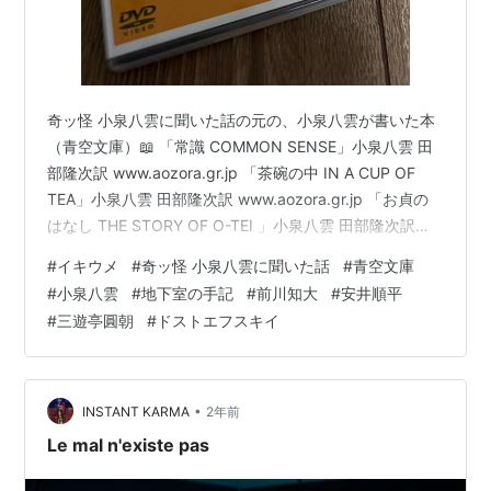
奇ッ怪 小泉八雲に聞いた話の元の、小泉八雲が書いた本
（青空文庫）📖 「常識 COMMON SENSE」小泉八雲 田
部隆次訳 www.aozora.gr.jp 「茶碗の中 IN A CUP OF
TEA」小泉八雲 田部隆次訳 www.aozora.gr.jp 「お貞の
はなし THE STORY OF O-TEI 」小泉八雲 田部隆次訳
www.aozora.gr.jp 「破られた約束」は作業中でした。
#
イキウメ
#
奇ッ怪 小泉八雲に聞いた話
#
青空文庫
「宿世の恋」はなかったので大元の圓朝の「怪談 牡丹灯
#
小泉八雲
#
地下室の手記
#
前川知大
#
安井順平
籠」。歌舞伎や舞台でご存じの方が多いと思いますが…
#
三遊亭圓朝
#
ドストエフスキイ
「怪談牡丹灯籠」三遊亭圓朝 鈴木行三校訂・編纂
www.aozora.gr.jp この５つの…
•
INSTANT KARMA
2年前
Le mal n'existe pas