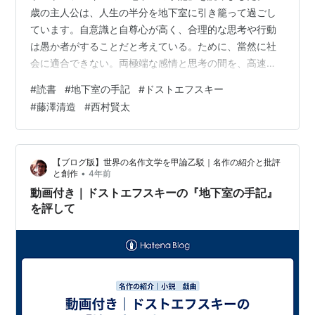
歳の主人公は、人生の半分を地下室に引き籠って過ごし
ています。自意識と自尊心が高く、合理的な思考や行動
は愚か者がすることだと考えている。ために、當然に社
会に適合できない。両極端な感情と思考の間を、高速で
反復横跳びするように行きつ戻りつし、偏狭な独断で対
#
読書
#
地下室の手記
#
ドストエフスキー
象の考えを不合理に先読みする。而して、結句、一歩も
#
藤澤清造
#
西村賢太
前に進まない。主人公は合理性を否定するものの、合理
に基づく正論を論破できません。行動で合理を凌駕する
こともできません。自身で分析している通り、彼が「何
【ブログ版】世界の名作文学を甲論乙駁｜名作の紹介と批評
者でもない」から。 満たされない承認欲求と虚栄。合理
•
と創作
4年前
を非合理で打ち負かすのは容易なことではありませ…
動画付き｜ドストエフスキーの『地下室の手記』
を評して