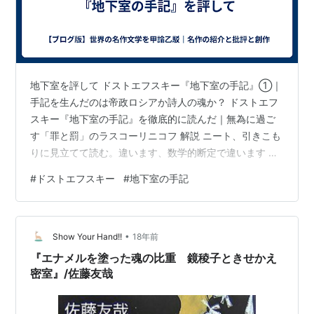
地下室を評して ドストエフスキー『地下室の手記』①｜
手記を生んだのは帝政ロシアか詩人の魂か？ ドストエフ
スキー『地下室の手記』を徹底的に読んだ｜無為に過ご
す「罪と罰」のラスコーリニコフ 解説 ニート、引きこも
りに見立てて読む。違います、数学的断定で違います ま
た もろもろの見解を名言的に読むというのも 作者の本位
#
ドストエフスキー
#
地下室の手記
ではない 帝政ロシアとももはや関係ない 土壌は19世紀の
ペレルブルクかもしれないが 普遍化した それは土壌が古
代パレスチナのユダヤ教だとしても キリスト教は普遍化
•
したのと同じ！かな？ ではこの作品は何なのか？ フラン
Show Your Hand!!
18年前
ス革命の頃生まれたルソー的自我が近代化して 産業革命
『エナメルを塗った魂の比重 鏡稜子ときせかえ
によって近代的自我…
密室』/佐藤友哉