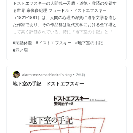
ドストエフスキーの人間観—矛盾・道徳・救済の交錯す
る世界 宗像多紀理 フョードル・ドストエフスキー
（1821-1881）は、人間の心理の深奥に迫る文学を遺し
た作家であり、その作品群は近代文学における金字塔と
して高く評価されている。特に『地下室の手記』と『罪
と罰』は、彼が人間性についていかに考え、またそれを
#
閑話休題
#
ドストエフスキー
#
地下室の手記
いかに描いたかを理解するうえで極めて重要な位置を占
#
罪と罰
める。本稿では、この二作品を通じて、ドストエフスキ
ーが捉えた人間性の本質を考察する。 1. 『地下室の手
記』における人間の自己矛盾 『地下室の手記』（1864）
は、語り手である「地下室の男」による独白という形で
•
alarm-mezamashidokei’s blog
2年前
展開される。彼は理性と感情の間で揺…
地下室の手記 ドストエフスキー