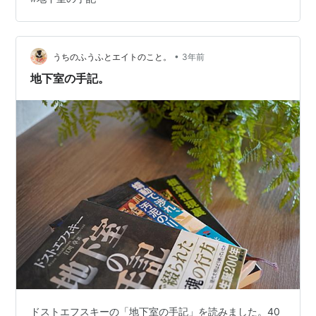
るものめっちゃ魅力的なんだよね。でも周りの人すごい
馬鹿にしててさ。でも結果どうだった？ あの時代で残っ
たのはルソーなんだよね。破綻してるけどルソーなんだ
よ 。ああいうのが本物って思うわけ。 だから僕はこの本
•
うちのふうふとエイトのこと。
3年前
（「訂正可能性の哲…
地下室の手記。
ドストエフスキーの「地下室の手記」を読みました。40