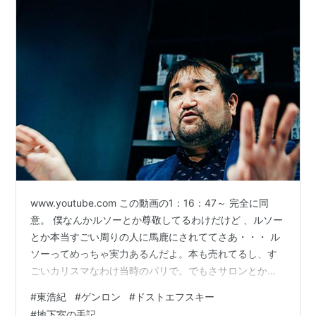
www.youtube.com この動画の1：16：47～ 完全に同
意。 僕なんかルソーとか尊敬してるわけだけど 、ルソー
とか本当すごい周りの人に馬鹿にされててさあ・・・ ル
ソーってめっちゃ実力あるんだよ。本も売れてるし、す
ごいカリスマなわけ当時のパリで。でもさサロンとかか
らめちゃめちゃ馬鹿にされてんだよね。人格破綻だとか
#
東浩紀
#
ゲンロン
#
ドストエフスキー
言われてさ。実際人格も破綻してんだよ。 でもさ書いて
#
地下室の手記