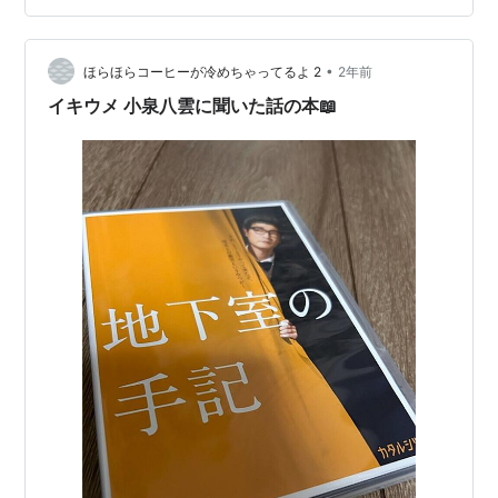
男にとって都合よすぎてリアリティにかける。まあ、こ
んなおじさんにならないようにという反面教師としては
•
いい話かと思った。世の中の事象を盲目的に信じるのも
ほらほらコーヒーが冷めちゃってるよ 2
2年前
問題だが、過度にうがった見方をするのも考えもの。中
イキウメ 小泉八雲に聞いた話の本📖
庸、、、アリストテレス的な発想ならいいが、啓蒙思想
以…