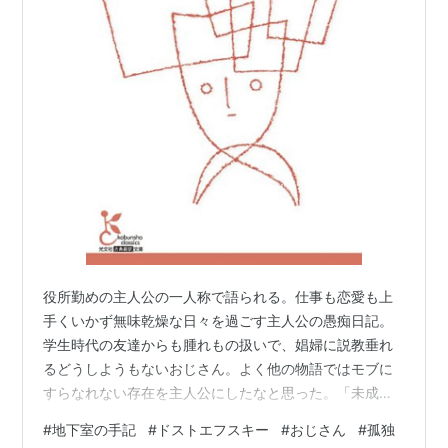
役所勤めの主人公の一人称で語られる。仕事も恋愛も上
手くいかず無味乾燥な日々を過ごす主人公の愚痴日記。
学生時代の友達からも腫れもの扱いで、娼婦に説教垂れ
るどうしようもないおじさん。よく他の物語ではモブに
すらなれない存在を主人公にしたなと思った。「未成
年」と同じように一人称視点の物語は少し面白さが落ち
#
地下室の手記
#
ドストエフスキー
#
おじさん
#
孤独
ている感が否めない。あと、本作の女（リーザ）は特に