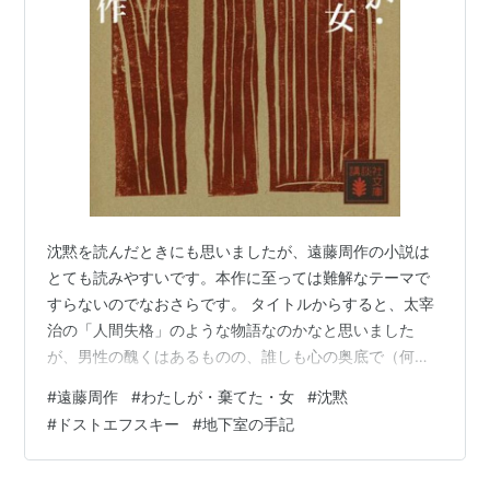
沈黙を読んだときにも思いましたが、遠藤周作の小説は
とても読みやすいです。本作に至っては難解なテーマで
すらないのでなおさらです。 タイトルからすると、太宰
治の「人間失格」のような物語なのかなと思いました
が、男性の醜くはあるものの、誰しも心の奥底で（何な
らだいぶ浅いところで）抱いている感覚を見事に描写し
#
遠藤周作
#
わたしが・棄てた・女
#
沈黙
ているという点で、ドストエフスキーの「地下室の手
#
ドストエフスキー
#
地下室の手記
記」と通ずるものがありました。 alarm-
mezamashidokei.hatenablog.com 主人公の吉岡に棄て
られた森田ミツの「自分のせいで誰かが辛い想いをする