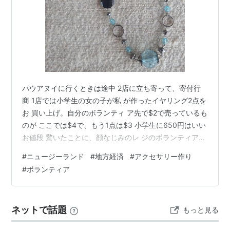
パウアヌイに行くときは途中 2店に立ち寄って、寄付行
商 1店では小学生の女の子が私 が作ったイヤリング2点を
お 買い上げ。自分のボランティ ア先で$2で売っているも
のが ここでは$4で、もう1点は$3 小学生に650円はいい
お値段 驚いたことに、顔なじみのレ ジのボランティアが
女の子と 一緒にいたきょうだいと親に 「これはね、オー
#
ニュージーランド
#
地方経済
#
アクセサリー作り
クランドに 住んでいる人がネックレスを バラしたりして
#
ボランティア
作っては、寄 付してくれているものなの」 と説明を始め
たのです。てっ きり私に気づいてのことかと 思ったら、
そうではないよう 「あの～、その本人ですが～」 と話に
ネットで話題
もっと見る
入って全員で大笑い😆 顔なじみのダイは私のアクセ を…