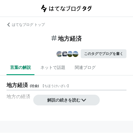
はてなブログ トップ
地方経済
このタグでブログを書く
言葉の解説
ネットで話題
関連ブログ
地方経済
(
社会
)
【
ちほうけいざい
】
地方
の
経済
解説の続きを読む