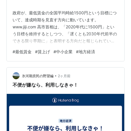
政府が、最低賃金の全国平均時給1500円という目標につ
いて、達成時期を見直す方向に動いています。
www.jiji.com 高市首相は、「2020年代に1500円」とい
う目標を維持するとしつつ、「遅くとも2030年代前半の
できる限り早期に」と表明する方向だと報じられていま
す。事実上の先送りです。経済界、とくに中小企業から
#
最低賃金
#
賃上げ
#
中小企業
#
地方経済
は、急速な引き上げへの懸念が出ていました。いまの経
済状況を考えれば、その声をまったく無視することはで
きません。 最低賃金とは、労働者の生活を守るために法
•
律で定められる賃金の下限です。地域ごとの経済状況や
氷河期庶民の野望編
2ヶ月前
物価水準、企業の支払い能力、労働者の生計費などを考
不便が嫌なら、利用しなきゃ！
慮して決められます。202…