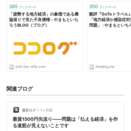
385
350
ブックマーク
ブックマーク
「疲弊する地方経済」の象徴である農
酷評『GoToトラベル
協巡りで見た不良債権 - やまもといち
「地方経済か感染症対
ろうBLOG（ブログ）
問題」 : やまもといち
kirik.tea-nifty.com
lineblog.me
関連ブログ
•
漫言ログ
1ヶ月前
最賃1500円先送り――問題は「払える経済」を作
る道筋が見えないことです