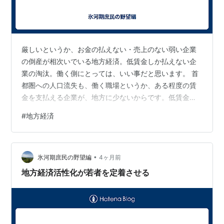
厳しいというか、お金の払えない・売上のない弱い企業
の倒産が相次いでいる地方経済。低賃金しか払えない企
業の淘汰。働く側にとっては、いい事だと思います。 首
都圏への人口流失も、働く職場というか、ある程度の賃
金を支払える企業が、地方に少ないからです。低賃金で
も働いてくれる人がいた地方経済ですが、雇用情勢が変
#
地方経済
わってきました。ある程度の賃金を、支払える企業しか
残れなくなってきました。 そういうところから、賃金を
あげて、水準をあげて、人口流失をとめないと、本当の
•
地方復活はないと思っています。 疲弊しながら、次のス
氷河期庶民の野望編
4ヶ月前
テップに移行している地方。今が苦しい時です。
地方経済活性化が若者を定着させる