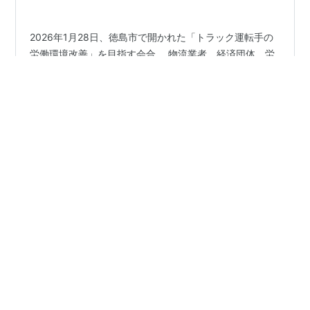
「対策」
2026年1月28日、徳島市で開かれた「トラック運転手の
労働環境改善」を目指す会合。 物流業者、経済団体、労
働局といった主要プレイヤーが集まったこの場では、
2024年問題から2年が経過してもなお、解決の糸口が見
えない地方物流の苦境が改めて浮き彫りになりました。
特に四国運輸局が放った「2030年に運送能力が34％不足
#
物流
#
トラックドライバー
#
地方経済
する」という予測。 これは単なる数字の遊びではありま
#
サプライチェーン
せん。地方からモノが届かなくなる、あるいは地方へモ
ノを運べなくなるという「物流崩壊」のカウントダウン
です。 1. 「賃金を上げる努力」という言葉の重み 会合で
出た「ドライバー確保のために賃金を上げる努力が必
•
氷河期庶民の野望編
9ヶ月前
要」という意見。 これ、…
地方経済に朗報 ガソリン暫定税率廃止
以前、国民〇主党に期待していた政策。←今後、絶対に
投票しません。 自民高市政権の誕生で、やっと現実にな
ります。ありがとうございます。 悲しいかな、地方では