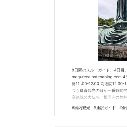
8日間のスルーガイド、4日目
megureca.hatenablog
発11 :00-12:00 高徳院12:
つも鎌倉観光の日が一番時間
高徳院の大仏も、報国寺の竹林
ドアの下に封筒が差し込まれ
#
国内観光
#
通訳ガイド
#
全
メッセージ。よく見たら、部
ト…