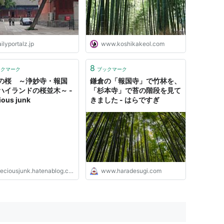
ilyportalz.jp
www.koshikakeol.com
8
ックマーク
ブックマーク
の桜 ～浄妙寺・報国
鎌倉の「報国寺」で竹林を、
ハイランドの桜並木～ -
「杉本寺」で苔の階段を見て
ious junk
きました - はらですぎ
eciousjunk.hatenablog.com
www.haradesugi.com