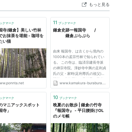
もっと見る
11
ックマーク
ブックマーク
国寺/鎌倉】美しい竹林
鎌倉史跡ー報国寺 /
でお抹茶を堪能 - 珈琲を
鎌倉ぶらぶら
たい猫
由来 報国寺、は古くから境内の
1000本の孟宗竹林で知られてい
る。 この寺は、臨済宗建長寺派
の禅宗寺院。淨妙寺中興の足利貞
氏の父・家時(足利尊氏の祖父)が
開基。 夢想国師の兄弟子・天岸
ww.ponnta.net
www.kamakura-burabura.com
慧広（仏乗禅師）の開山で建武元
年(1334)の創建。永享の乱(1439
年に起きた足利持氏の室町幕府将
10
ックマーク
ブックマーク
軍・足利義教への反乱)で関東公
のマニアックスポット
晩夏のお散歩 | 鎌倉の竹寺
方・...
国寺」
『報国寺』 - 平日腰掛けOL
のメモ帳