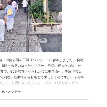
待、湘南方面の日帰りバスツアーに参加しました。 自宅
、8時半出発のゆったりツアー。最初に寄ったのは、た
業で、80分滞在させられた後に中華街へ。事故渋滞な
って到着。駐車場からお店まで少し歩くのですが、その時
かなく、お店に入ったら丸テーブルに11人もギチギチに
くる中華料理を急いで掻き込んで、売りに来たごま団子を
#
バスツアー
りなかったので焼き小龍包とか食べたいけど、凄い人であ
ら出発に間に合いそうも…