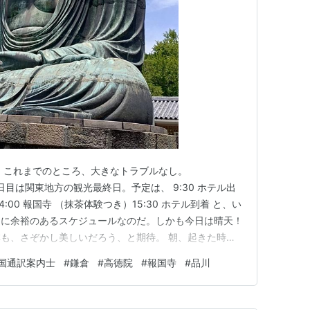
。これまでのところ、大きなトラブルなし。
.com 4日目は関東地方の観光最終日。予定は、 9:30 ホテル出
30-14:00 報国寺 （抹茶体験つき）15:30 ホテル到着 と、い
的に余裕のあるスケジュールなのだ。しかも今日は晴天！
も、さぞかし美しいだろう、と期待。 朝、起きた時に
ていることに気がついた。フロントにご連絡くださいとの
国通訳案内士
#
鎌倉
#
高徳院
#
報国寺
#
品川
屋の電話も「メッセージランプ」がついている。フロン