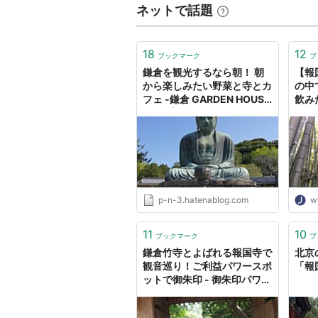
ネットで話題
18
12
ブックマーク
ブ
鎌倉を観光するなら朝！ 朝
【報
から楽しみたい野菜と寺とカ
の中
フェ -鎌倉 GARDEN HOUSE
飲み
/ 報国寺- - No think!
p-n-3.hatenablog.com
w
11
10
ブックマーク
ブ
鎌倉竹寺とよばれる報国寺で
北京
観音巡り！ご利益パワースポ
「報
ットで御朱印 - 御朱印パワー
スポット巡りで開運！神社で
心からの感謝