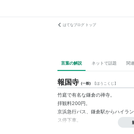
はてなブログ トップ
言葉の解説
ネットで話題
関
報国寺
(
一般
)
【
ほうこくじ
】
竹庭で有名な鎌倉の禅寺。
拝観料200円。
京浜急行バス、鎌倉駅からハイラン
ス停下車。