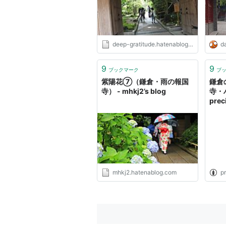
deep-gratitude.hatenablog.com
da
9
9
ブックマーク
ブ
紫陽花⑦（鎌倉・雨の報国
鎌倉
寺） - mhkj2’s blog
寺・
prec
mhkj2.hatenablog.com
pr