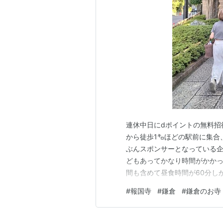
連休中日にdポイントの無料招
から徒歩1㌔ほどの駅前に集合
ぶんスポンサーとなっている企
どもあってかなり時間がかか
間も含めて昼食時間が60分し
詰め込まれ、次々と運ばれて
#
報国寺
#
鎌倉
#
鎌倉のお寺
買って外にでました。もの足
ちこち行列ばかり。待っていた