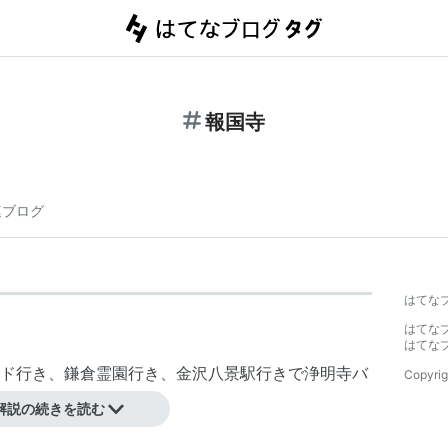
報国寺
連ブログ
はてな
はてな
はてな
ド行き、鎌倉霊園行き、金沢八景駅行きで浄明寺バ
Copyrig
解説の続きを読む