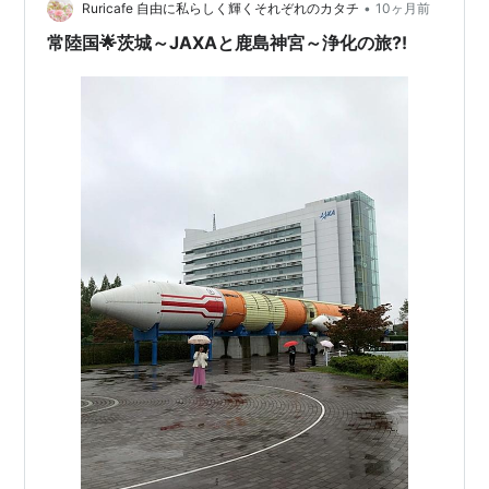
•
Ruricafe 自由に私らしく輝くそれぞれのカタチ
10ヶ月前
常陸国🌟茨城～JAXAと鹿島神宮～浄化の旅?!