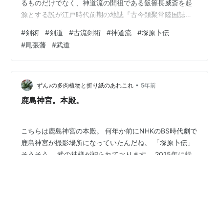
るものだけでなく、神道流の開祖である飯篠長威斎を起
源とする説が江戸時代前期の地誌『古今類聚常陸国誌』
にあることも紹介してありました。 ■『古今類聚常陸国
#
剣術
#
剣道
#
古流剣術
#
神道流
#
塚原卜伝
誌』（※１）「飯篠長意」・長意、下総国香取郡人也、夙
#
尾張藩
#
武道
（つとに：早くから）好撃剣、未得妙、祈於香取明神、
夜夢明神来授一巻書、曰、汝後為天下剣客師、矣、長意
夢裡受読・長意晩得奥術、秘而不傳名為一刀、有一弟子
能窮其術、長意奇而授之、授受三世、得塚原卜傳、 飯篠
•
ずん♪の多肉植物と折り紙のあれこれ
5年前
長意（長威斎）は会得した奥義の術を誰にも伝え…
鹿島神宮。本殿。