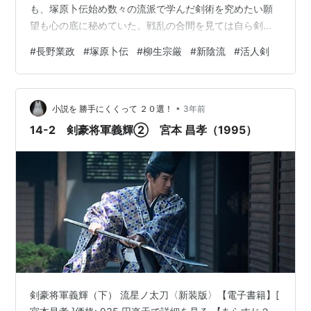
も、塚原卜伝始め数々の流派で学んだ剣術を究めたい願
望も心の底に秘めていた。戦乱の合間を見ては自ら剣術
を究め、そして門下に剣術を教授する日々。その中には
#
長野業政
#
塚原卜伝
#
柳生宗厳
#
新陰流
#
活人剣
長野業政の２人の娘、長女の正子と次女の於富も居た。
於富とは一度男女の仲となり、その後嫁入りしたが生れ
た子供は自分の子と告げられていた。 「上州の黄斑
•
（虎）」と呼ばれていた長野業政は関東管領上杉家を支
小説を 勝手にくくって ２０選！
3年前
えていたが、上杉家は北条氏康に攻め入られて衰退の一
14-2 剣豪将軍義輝② 宮本 昌孝（1995）
途を辿っていた。上杉家が長尾景虎（後の上杉謙信）…
剣豪将軍義輝（下） 流星ノ太刀〈新装版〉【電子書籍】[