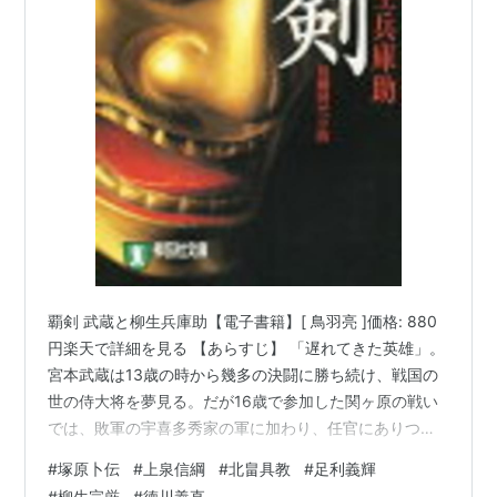
覇剣 武蔵と柳生兵庫助【電子書籍】[ 鳥羽亮 ]価格: 880
円楽天で詳細を見る 【あらすじ】 「遅れてきた英雄」。
宮本武蔵は13歳の時から幾多の決闘に勝ち続け、戦国の
世の侍大将を夢見る。だが16歳で参加した関ヶ原の戦い
では、敗軍の宇喜多秀家の軍に加わり、任官にありつけ
なかった。戦乱の世は収まり、武蔵は自らの剣で相手を
#
塚原卜伝
#
上泉信綱
#
北畠具教
#
足利義輝
殺める「殺人剣」として剣技を極めようと、修行に明け
#
柳生宗厳
#
徳川義直