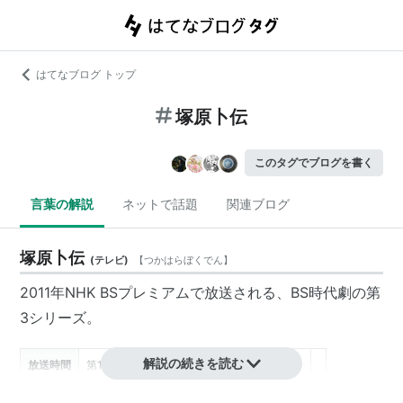
はてなブログ トップ
塚原卜伝
このタグでブログを書く
言葉の解説
ネットで話題
関連ブログ
塚原卜伝
(
テレビ
)
【
つかはらぼくでん
】
2011年NHK BSプレミアムで放送される、BS時代劇の第
3シリーズ。
解説の続きを読む
放送時間
第1回18時45分~19:58（73分）
第2回~最終回 18時45分~19時28分（43分）