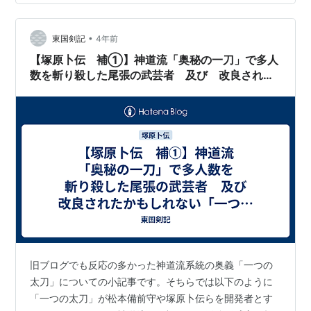
が中心だが、行く先々で腕比べで負かした者たちを次々
と輩下に加えていく。しかし留守の父母が姦策によって
自刃に追い込まれた事を知り、仇討を果たす。 明治２０
•
東国剣記
4年前
年代から盛んになっ…
【塚原卜伝 補①】神道流「奥秘の一刀」で多人
数を斬り殺した尾張の武芸者 及び 改良された
かもしれない「一つの太刀」
旧ブログでも反応の多かった神道流系統の奥義「一つの
太刀」についての小記事です。そちらでは以下のように
「一つの太刀」が松本備前守や塚原卜伝らを開発者とす