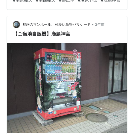
ず、婿入りすることで嫡統を名乗ることができた。その
ためには大会で優勝する事が条件とされ、その年は六人
の剣士が名前に上っていた。 無惨卜伝流：南條範夫、御
•
正伸・画1 いつの世にも狡猾な姦計を画策する者がいるも
魅惑のマンホール、可愛い単管バリケード
2年前
ので、その中から一人ずつが次々と殺害され消えてい
【ご当地自販機】鹿島神宮
く。あるいはその濡れ衣を家名にか…