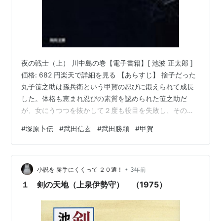
夜の戦士（上） 川中島の巻【電子書籍】[ 池波 正太郎 ]
価格: 682 円楽天で詳細を見る 【あらすじ】 捨子だった
丸子笹之助は孫兵衛という甲賀の忍びに鍛えられて成長
した。体格も恵まれ忍びの素質を認められた笹之助だ
が、女にうつつを抜かして２度も役目を失敗し、そのた
め頭領の山中俊房に叱責され、３度目の失敗は死を意味
#
塚原卜伝
#
武田信玄
#
武田勝頼
#
甲賀
した。その孫兵衛と笹之助に指令が下る。駿河の今川義
元から甲斐の武田信玄の暗殺依頼を受けたのだ。 笹之助
は孫兵衛と別に甲斐に入ることになり、笹之助は塚原卜
•
伝の弟子となって、卜伝の推挙を受けて武田信玄の部下
小説を 勝手にくくって ２０選！
3年前
になる企みであった。何とか卜伝の門人となった笹之助
１ 剣の天地（上泉伊勢守） （1975）
は、毎日飽かさず川の流れをみるこ…