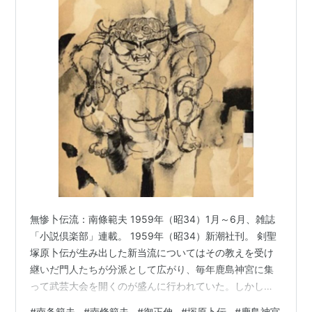
無惨卜伝流：南條範夫 1959年（昭34）1月～6月、雑誌
「小説倶楽部」連載。 1959年（昭34）新潮社刊。 剣聖
塚原卜伝が生み出した新当流についてはその教えを受け
継いだ門人たちが分派として広がり、毎年鹿島神宮に集
って武芸大会を開くのが盛んに行われていた。しかし卜
伝の直系の嗣子は不思議なことに代々女性しか生まれ
#
南条範夫
#
南條範夫
#
御正伸
#
塚原卜伝
#
鹿島神宮