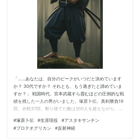
剣術家。本名は高幹。通称は新右衛門。常陸国塚原の生
まれ。
養父の安幹から神道流を学び、一派をなした。奥義・一
の太刀を完成し、将軍の足利義輝、足利義昭らにも剣を
教授した。
新当流（鹿島新当流、卜伝流）の創始者。
剣豪と称される者は歴史上には結構いるが、卜伝は剣聖
と称される、そう多くはない剣術家のうちの一人であ
る。講談の題材として好まれ、講談が広く親しまれた娯
「……あなたは、自分のピークがいつだと決めています
か？ 30代ですか？ それとも、もう過ぎたと諦めていま
楽であった時代にはそれを通して宮本武蔵、伊東一刀斎
すか？」 戦国時代、宮本武蔵すら霞むほどの圧倒的な戦
らとともによく知られていた。実話か否かは不明である
績を残した一人の男がいました。塚原卜伝。真剣勝負19
が、勝負をしようと血気立つ相手を誘導し、離れ島に置
回、合戦37回。斬り捨てた敵は200人を超えながら、自
き去りにしてしまうエピソードなど、勝負事の戒めとし
身は矢傷を負ったのみで、刀による傷は生涯ただの一つ
#
塚原卜伝
#
生涯現役
#
アスタキサンチン
て説話されることがある。なお、宮本武蔵が切りかかっ
も受けなかったという「怪物」です。
#
プロテオグリカン
#
反射神経
てきたのを鍋の蓋で受け止めた、という話については、
両者は同時代の人物ではなくあきらかに空想である。