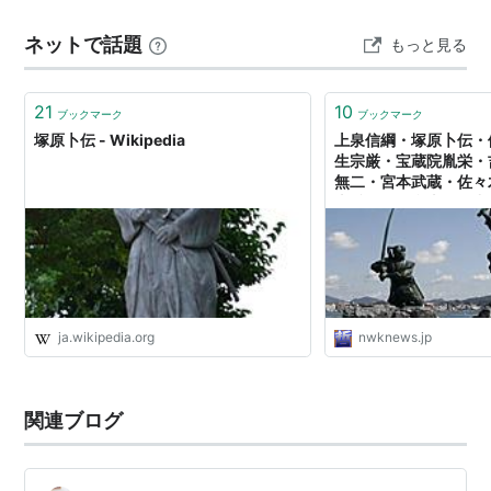
小説・テレビ時代となってからは作品数が、たとえば宮
ネットで話題
もっと見る
本武蔵と比べると少なく、知名度も地元や剣道関係者な
どを別とするといまひとつという感もあったが、津本陽
21
10
ブックマーク
ブックマーク
の小説を原作としたドラマが2011年に放映されている
塚原卜伝 - Wikipedia
上泉信綱・塚原卜伝・
生宗厳・宝蔵院胤栄・
→
無二・宮本武蔵・佐々
http://d.hatena.ne.jp/keyword/%C4%CD%B8%B6%CB
十兵衛の剣豪十傑の中で
スnwk
%CE%C5%C1?kid=338428
主な弟子
塚原幹秀
ja.wikipedia.org
nwknews.jp
北畠具教
諸岡一羽
関連ブログ