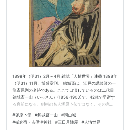
1898年（明31）2月～4月 雑誌「人情世界」連載 1898年
（明31）11月、博盛堂刊。 錦城斎は、江戸の講談師の一
龍斎系列の名跡である。ここで口演しているのは二代目
錦城斎一山（いっさん）(1858-1900)で、42歳で早逝す
る直前になる。剣術の名人塚原卜伝ではなく、その息
子・源内と孫・左門清則の二代の事績を物語る。父の名
#
塚原卜伝
#
錦城斎一山
#
岡山城
代で登城し、御前試合で勝った左門は、恨みを回避する
#
板倉宿・吉備津神社
#
三日月陣屋
#
人情世界
ため父の勧めで武者修行の旅に出る。岡山、兵庫、香川