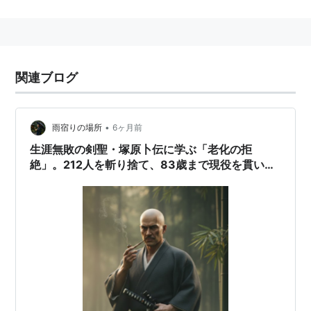
主役の剣聖についてはキーワード
http://d.hatena.ne.jp/keyword/%C4%CD%B8%B6%CB
%CE%C5%C1?kid=290530
のほうを参照のこと。
関連ブログ
キャスト
堺雅人
•
雨宿りの場所
6ヶ月前
安田顕
生涯無敗の剣聖・塚原卜伝に学ぶ「老化の拒
絶」。212人を斬り捨て、83歳まで現役を貫いた
スタッフ
身体の秘密。
原作：
津本陽
「塚原卜伝十二番勝負」
脚本：
山本むつみ
、
高山直也
音楽：川井憲次
塚原卜伝
(
一般
)
【
つかはらぼくでん
】
1490年〜1572年