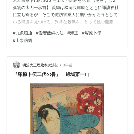
宮本昌孝 ]価格: 935 円楽天で詳細を見る 【あらすじ２
孤雲の太刀―承前】 義輝は松岡兵庫助とともに諏訪神社
に立ち寄るが、そこで諏訪御寮人に襲いかかろうとして
いる熊鷹を見つける。異常な殺気をまとって挑む熊鷹に
対して、義輝は剣で遅れを取るも、体を交して命は取り
#
九条稙通
#
愛宕飯綱の法
#
海王
#
塚原卜伝
留める。そこに真田幸隆率いる武田の武士が鉄砲で応戦
#
上泉信綱
して、何とか窮地は脱した。 諏訪御寮人の案内で甲斐に
入るが、義輝は暴れる悍馬を飼い慣らそうとした武田晴
信の危険を救い、一同から歓待を受ける。そこで偶然、
旅一座の中から真羽を見つけた。真羽は義輝との身分の
•
明治大正埋蔵本読渉記
3年前
違いに気がつき身を退いたが、…
『塚原卜伝二代の誉』 錦城斎一山