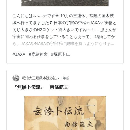
こんにちは♪ハルナです🌟 10月の三連休、常陸の国🌟茨
城へ行ってきました❣ 日本の宇宙の中枢✨JAXA✨ 実物と
同じ大きさのH2ロケット🚀大きいですね～！ 旦那さんが
宇宙に関わる仕事をしていることもあって、 結婚してか
ら、JAXAやNASAの宇宙系に興味を持つようになりまし
た🌸 なので、茨城に行くことがあったら、行ってみたい
#
JAXA
#
鹿島神宮
#
塚原卜伝
と思っていたJAXA✨ 展示スペースは無料ということもあ
って、たくさん人が来ていました。 衛星などの進化がわ
かる展示もあって、 私たちの生活に影響しているんだな
•
～と実感。 宇宙ステーションのレプリカもあり、 「こん
明治大正埋蔵本読渉記
1年前
な狭いところで、生活するなんて私にはムリだ・・・！
『無惨卜伝流』 南條範夫
😢」 と、…