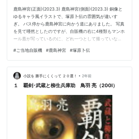
鹿島神宮(正面)(2023.3) 鹿島神宮(側面)(2023.3) 銅像と
ゆるキャラ風イラストで、塚原卜伝の雰囲気が違いす
ぎ。 バス停から鹿島神宮に向かう道にありました。 写真
を見て唖然としたのですが、自販機の右に4種類もマンホ
ール蓋が写っているのに、どれ一つとして撮っていない
のですよ。量水器にハンドホール2種、そして普通のマン
#
ご当地自販機
#
鹿島神宮
#
塚原卜伝
ホール蓋。どれも地味だし、この後また出会うだろうと
思って撮らなかったのでしょうけれど、惜しいことをし
ました。 この時の鹿島神宮参拝記は、note記事をどう
•
ぞ。 note.com margrete.hatenablog.com ランキング参
小説を 勝手にくくって ２０選！
2年前
加中【公式】2018年開設ブログ
１ 覇剣･武蔵と柳生兵庫助 鳥羽 亮（200l）