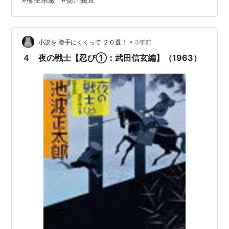
暮れる。21歳で京都の一大勢力名門吉岡一門の100人を
超える門人を１人で片付け、更には「巌流」として名高
い佐々木小次郎を巌流島の戦いで倒して名を高める。 し
かし命がけで築いた名声に対し、細川家の申出は300
•
小説を 勝手にくくって ２０選！
3年前
石。軍学にも優れ一介の…
４ 夜の戦士【忍び①：武田信玄編】（1963）