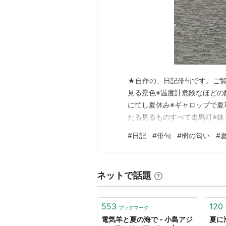
★自作の、日記俳句です。ご覧
見る景色※温度計危険なほどの
に忙し夏休み※ギャロップで夏
たる見るものすべて走馬灯※妹
#
日記
#
俳句
#
樹の匂い
#
ネットで話題
553
120
ブックマーク
電気羊と夏の海で - 小島アジ
夏に