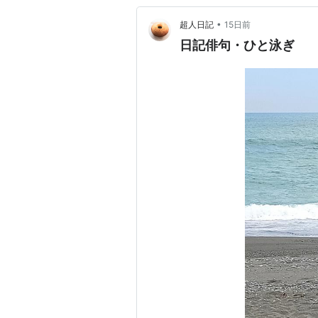
•
超人日記
15日前
日記俳句・ひと泳ぎ