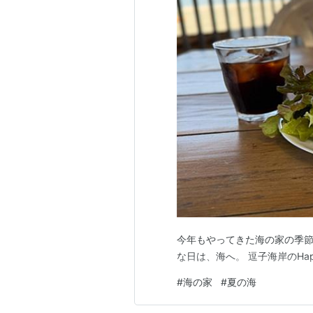
今年もやってきた海の家の季節
な日は、海へ。 逗子海岸のHap
#
海の家
#
夏の海