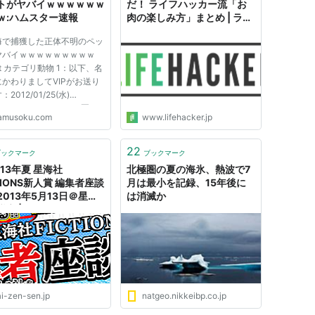
トがヤバイｗｗｗｗｗｗ
だ！ ライフハッカー流「お
ｗ:ハムスター速報
肉の楽しみ方」まとめ | ライ
フハッカー・ジャパン
海で捕獲した正体不明のペッ
ヤバイｗｗｗｗｗｗｗｗｗ
et カテゴリ動物 1：以下、名
かわりましてVIPがお送り
2012/01/25(水)
:35.74ID:t16DbdyT0 夏に
amusoku.com
www.lifehacker.jp
捕獲した いかにも毒ありそ
ルックスしてるから素手で触
こと無い エサはプランクト
22
ブックマーク
ブックマーク
たいなやつ与えてる 名前も
13年夏 星海社
北極圏の夏の海氷、熱波で7
ず半...
TIONS新人賞 編集者座談
月は最小を記録、15年後に
2013年5月13日＠星海
は消滅か
室 | 最前線
ai-zen-sen.jp
natgeo.nikkeibp.co.jp