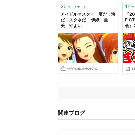
20
17
ブックマーク
ブ
アイドルマスター 夏だ！海
『20
だ！スク水だ！ 伊織 亜
FIC
美 やよい
会』
星海
www.nicovideo.jp
s
関連ブログ