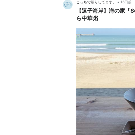
•
こっちで暮らしてます。
16日前
【逗子海岸】海の家「Su
ら中華粥