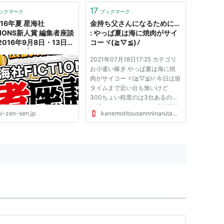
17
ックマーク
ブックマーク
16年夏 星海社
金持ち父さんになるために…
TIONS新人賞 編集者座談
: やっぱ夏は海に焼肉がサイ
2016年9月8日・13日＠
コーヾ(≧▽≦)ﾉ
社会議室 | 最前線
2021年07月18日17:25 カテゴリ
お小遣い稼ぎ やっぱ夏は海に焼
肉がサイコーヾ(≧▽≦)ﾉ 今日は游
タイムまで近い台も無いけど
300ちょい程度のは3台あるので
順番に どれも1ポチして『戦国乙
ai-zen-sen.jp
kanemotitousannninarutameni.blog.jp
女6 暁の関ヶ原』を打つ事に しか
しこれがどんどん回らなくなるし
170ほどで単発 毎日ほんと単発ス
タートが多いね そして『スーパ
ー海...