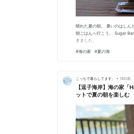
晴れた夏の朝。 暑いのはしん
朝ごはんへ行こう。 Sugar 
きました。
#
海の家
#
夏の海
•
こっちで暮らしてます。
18日前
【逗子海岸】海の家「Hap
ットで夏の朝を楽しむ