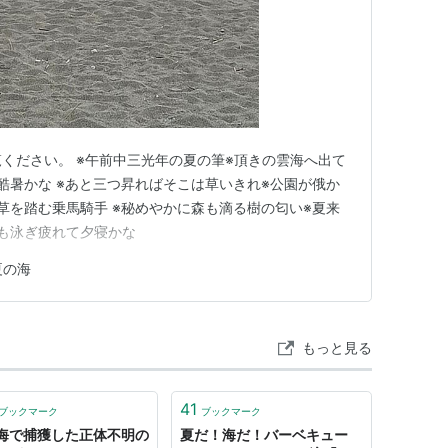
ください。 ※午前中三光年の夏の筆※頂きの雲海へ出て
酷暑かな ※あと三つ昇ればそこは草いきれ※公園が俄か
草を踏む乗馬騎手 ※秘めやかに森も滴る樹の匂い※夏来
も泳ぎ疲れて夕寝かな
夏の海
もっと見る
41
ブックマーク
ブックマーク
海で捕獲した正体不明の
夏だ！海だ！バーベキュー