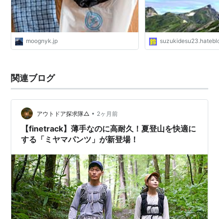
moognyk.jp
suzukidesu23.hateblo
関連ブログ
•
アウトドア探求隊△
2ヶ月前
【finetrack】薄手なのに高耐久！夏登山を快適に
する「ミヤマパンツ」が新登場！