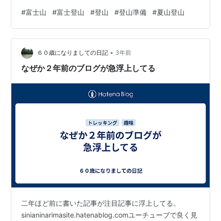
ド客の少ないうちにと思い 昨年もトライしたのですが 警
#
富士山
#
富士登山
#
登山
#
登山準備
#
夏山登山
報級の雷雨にたたられ登頂を断念 (>_<) 今年はコロナ禍
も終息に向かい 登山者数は激増なのだそう^^; 山小屋の
予約もいっぱいらしいですが すまりんたちは4月の予約
•
開始と同時に予約したのと 比較的人の少ない平日を選ん
６０歳になりましての日記
3年前
だのでなんとか大丈夫でした 思い起こせば 初めての…
なぜか２年前のブログが急浮上してる
二年ほど前に書いた記事が注目記事に浮上してる。
sinianinarimasite.hatenablog.comユーチューブで良く見