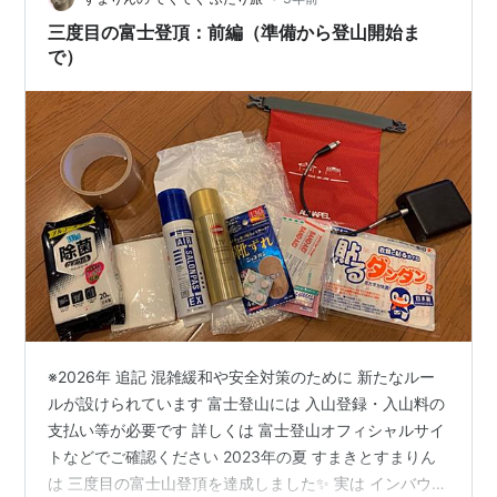
を決定いたしました。※登山道の状況によっては通行止め
三度目の富士登頂：前編（準備から登山開始ま
が早まる可能性がございます。また、大…
で）
※2026年 追記 混雑緩和や安全対策のために 新たなルー
ルが設けられています 富士登山には 入山登録・入山料の
支払い等が必要です 詳しくは 富士登山オフィシャルサイ
トなどでご確認ください 2023年の夏 すまきとすまりん
は 三度目の富士山登頂を達成しました✨ 実は インバウン