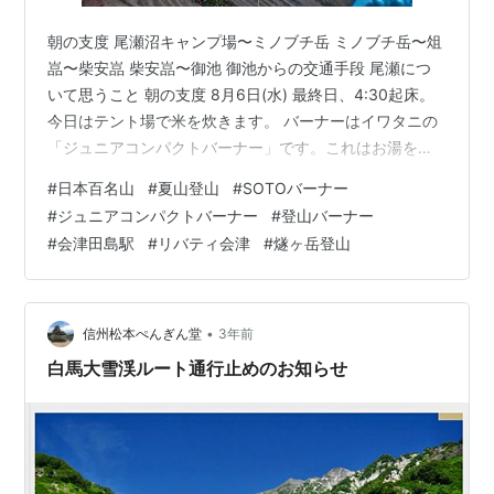
朝の支度 尾瀬沼キャンプ場〜ミノブチ岳 ミノブチ岳〜俎
嵓〜柴安嵓 柴安嵓〜御池 御池からの交通手段 尾瀬につ
いて思うこと 朝の支度 8月6日(水) 最終日、4:30起床。
今日はテント場で米を炊きます。 バーナーはイワタニの
「ジュニアコンパクトバーナー」です。これはお湯を沸
かすだけなら問題ないのですが炎が1か所に集中するので
#
日本百名山
#
夏山登山
#
SOTOバーナー
調理には不向きです。お米を炊くのも出来上がりにムラ
#
ジュニアコンパクトバーナー
#
登山バーナー
ができてしまうので途中でかき混ぜてました。同じCD缶
#
会津田島駅
#
リバティ会津
#
燧ヶ岳登山
のバーナーならSOTOの「レギュラーストーブST-310」
にすれば良かったかな？ 「てんきとくらす」というweb
サイトの予報では燧ケ岳の天気は朝B12時からC。でも6
時現在で…
•
信州松本ぺんぎん堂
3年前
白馬大雪渓ルート通行止めのお知らせ