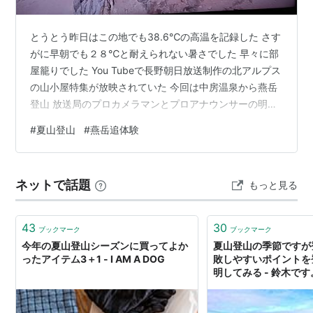
とうとう昨日はこの地でも38.6℃の高温を記録した さす
がに早朝でも２８℃と耐えられない暑さでした 早々に部
屋籠りでした You Tubeで長野朝日放送制作の北アルプス
の山小屋特集が放映されていた 今回は中房温泉から燕岳
登山 放送局のプロカメラマンとプロアナウンサーの明解
な発音で気持ちよく２０年も前のわが山行の思い出を追
#
夏山登山
#
燕岳追体験
体験した 合戦小屋で「スイカは５００円だったかな」と
老妻と語りながら追体験 燕山荘のテラスで冷たい生ビー
ルを飲んでいた時若い女性グループから「よく登られま
ネットで話題
もっと見る
したお歳は？」と声をかけられ「６８歳です」「お元気
ですね」と言われた言葉は忘れない思い出 燕岳の山頂は
狭く夫婦二人でやっと立…
43
30
ブックマーク
ブックマーク
今年の夏山登山シーズンに買ってよか
夏山登山の季節ですが
ったアイテム3＋1 - I AM A DOG
敗しやすいポイントを
明してみる - 鈴木で