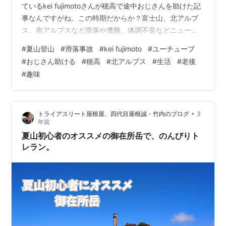
ているkei fujimotoさんが穂高で途中おじさんを助けた記
事なんですがね。この時期だからか？富士山、北アルプ
ス、南アルプスなど滑落や遭難、体調不良などニュース
で良く観るしこの記事が検索ワードに引っかかり見にき
#
夏山登山
#
滑落事故
#
kei fujimoto
#
ユーチューブ
てるのだろうか？ kei fujimotoさんの動画では無事山小屋
#
おじさん助ける
#
穂高
#
北アルプス
#
生活
#
老後
に着いていますが下山はどうするんだろう？と感じてま
#
趣味
した。 私達夫婦は低山ばかり登っていますがそれでも下
山には注意が必要です。圧倒的に下山が危ないからで
す。 いくら装備をしっかりしても力量や体…
•
トライアスリート屋根屋、四代目屋根誠・竹内のブログ
3
年前
夏山初心者のオススメの御在所岳で、のんびりト
レラン。