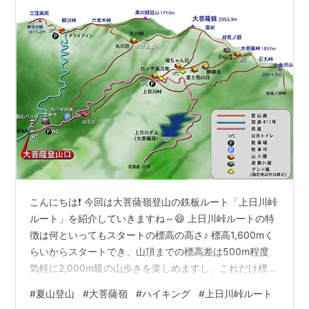
こんにちは❗ 今回は大菩薩嶺登山の鉄板ルート「上日川峠
ルート」を紹介していきますね～😄 上日川峠ルートの特
徴は何といってもスタートの標高の高さ♪ 標高1,600mく
らいからスタートでき、山頂までの標高差は500m程度
気軽に2,000m級の山歩きを楽しめますし、これだけ標高
があると夏でも結構涼しいんです😊 そして気になるルー
#
夏山登山
#
大菩薩嶺
#
ハイキング
#
上日川峠ルート
トはこんな感じ♪ 参照：大菩薩観光協会 山梨県 甲州市 塩