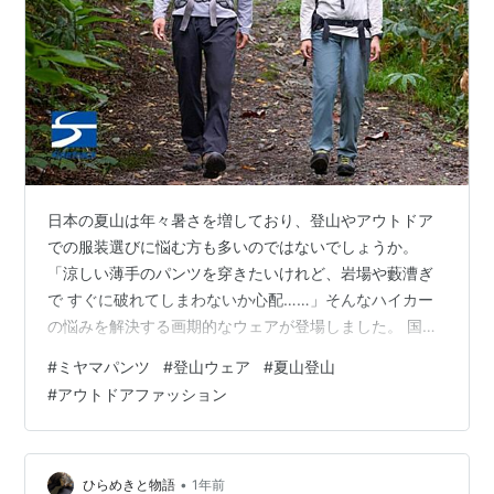
日本の夏山は年々暑さを増しており、登山やアウトドア
での服装選びに悩む方も多いのではないでしょうか。
「涼しい薄手のパンツを穿きたいけれど、岩場や藪漕ぎ
で すぐに破れてしまわないか心配……」そんなハイカー
の悩みを解決する画期的なウェアが登場しました。 国産
アウトドアメーカーの株式会社finetrack（ファイントラ
#
ミヤマパンツ
#
登山ウェア
#
夏山登山
ック）から2026年3月に発売された「ミヤマパンツ」
#
アウトドアファッション
は、極薄軽量でありながら、ハードな山行にも耐えるタ
フさを兼ね備えた新しいカタチの夏用アウトドアパンツ
です。 今回は、夏のアクティビティを劇的に快適にする
「ミヤマパンツ」の機能性やデザインの特徴、スペック
•
ひらめきと物語
1年前