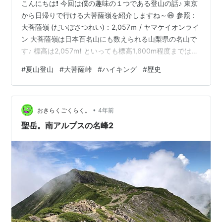
こんにちは❗ 今回は僕の趣味の１つである登山の話♪ 東京
から日帰りで行ける大菩薩嶺を紹介しますね～😄 参照：
大菩薩嶺 (だいぼさつれい)：2,057ｍ / ヤマケイオンライ
ン 大菩薩嶺は日本百名山にも数えられる山梨県の名山で
す♪ 標高は2,057m❗ といっても標高1,600m程度までは車
で移動でき、起点となるロッジ長兵衛（上日川峠）があ
#
夏山登山
#
大菩薩峠
#
ハイキング
#
歴史
るので、実際に歩く高低差は500m程度♪ 魅力はなんとい
っても多様性✨ 尾根伝いに開けた視界のハイキングを楽
しんでいたと思えば、苔むした森が現れ、岩場に変わり
•
とバラエティ豊か♪ 道中にも茶屋や山小屋、山荘、付近に
おきらくごくらく。
4年前
は温泉もあり、ルートもたくさん組めるため、何度訪…
聖岳。南アルプスの名峰2