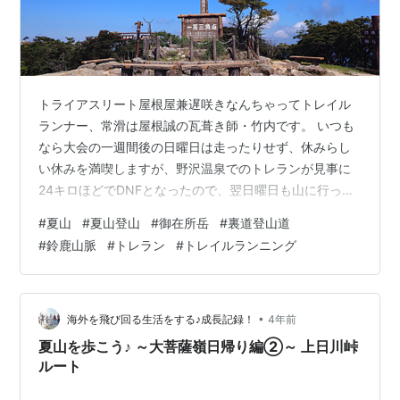
トライアスリート屋根屋兼遅咲きなんちゃってトレイル
ランナー、常滑は屋根誠の瓦葺き師・竹内です。 いつも
なら大会の一週間後の日曜日は走ったりせず、休みらし
い休みを満喫しますが、野沢温泉でのトレランが見事に
24キロほどでDNFとなったので、翌日曜日も山に行って
きました。いつもの鈴鹿山脈、御在所岳裏道登山道で
#
夏山
#
夏山登山
#
御在所岳
#
裏道登山道
す。空撮3D動画は↓から。 www.relive.cc 御在所岳は夏
#
鈴鹿山脈
#
トレラン
#
トレイルランニング
山初心者に超オススメ。 御在所岳はロープウェイがかか
っていて、山頂まで簡単に行くこともできるし、自分の
脚で登っても、山頂の自販機で飲み物、レストランで食
べ物まで補給できます。初心者の夏山登山に超オススメ
•
海外を飛び回る生活をする♪成長記録！
4年前
です。 とはいえ、真夏は登…
夏山を歩こう♪ ～大菩薩嶺日帰り編②～ 上日川峠
ルート