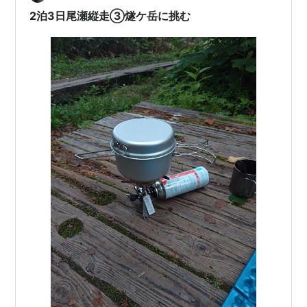
について詳しくご紹介します。 涼し…
2泊3日尾瀬縦走③燧ケ岳に挑む