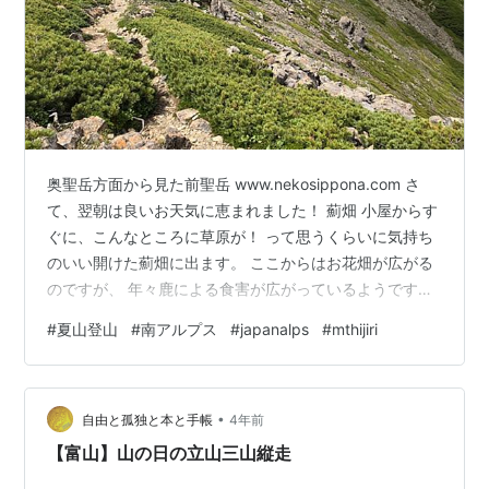
奥聖岳方面から見た前聖岳 www.nekosippona.com さ
て、翌朝は良いお天気に恵まれました！ 薊畑 小屋からす
ぐに、こんなところに草原が！ って思うくらいに気持ち
のいい開けた薊畑に出ます。 ここからはお花畑が広がる
のですが、 年々鹿による食害が広がっているようです。
イブキトラノオ 良い匂いのするイブキジャコウソウ 茶臼
#
夏山登山
#
南アルプス
#
japanalps
#
mthijiri
岳や易老岳、光岳方面 どんどん高度を上げていきます。
お花畑の中 出ました富士山。 ヘリが来ました。 前日に
山頂からの下山で怪我をされた方の救助ヘリが到着。 お
•
天気になって本当に良かった。 しばらくホバリングして
自由と孤独と本と手帳
4年前
いましたが、 無事にピックアップされたようです。 ヘ
【富山】山の日の立山三山縦走
リ…