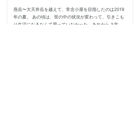
燕岳〜大天井岳を越えて、常念小屋を目指したのは2019
年の夏。 あの頃は、世の中の状況が変わって、引きこも
り生活になるなんて思っていなかった。あれから３年。
今でこそまだ油断はできないけれど、滞った何かを吹き
飛ばすこともそろそろ必要ではと、雲の上まで行ってき