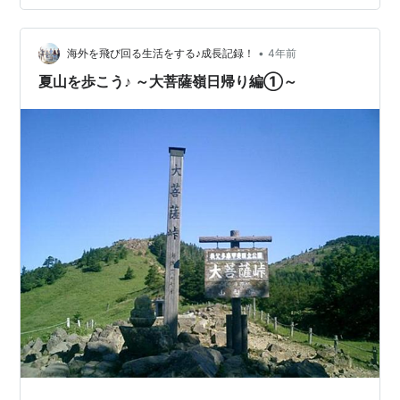
山 日本百名山 中央にある上日川峠を出発し、大菩薩嶺、
大菩薩峠を経由して戻ってくるルートです♪ コースタイム
•
は4時間程度❗ 参照HPではポイント毎のコースタイムも確
海外を飛び回る生活をする♪成長記録！
4年前
認できるので、気になる人は見てみてくださいね～😄
夏山を歩こう♪ ～大菩薩嶺日帰り編①～
ル…