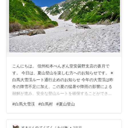
こんにちは。 信州松本ぺんぎん堂安曇野支店の蒼月で
す。 今日は、夏山登山を楽しむ方へのお知らせです。 ※
白馬大雪渓ルート通行止めのお知らせ 今年の大雪渓は昨
冬の降雪不足に加え、この夏の猛暑や降雨の影響による
融解が進み、安全な登山ルートを確保することができな
くなっており、通行に危険が伴う状況となっておりま
#
白馬大雪渓
#
白馬村
#
夏山登山
す。 こうした状況の中で、北アルプス北部山小屋組合、
白馬村山岳遭難防止対策協会と共に現場確認し、今後の
対応を協議した結果、登山者の安全を最優先し、8月27日
•
（日曜日）15時までの通行をもって、通行止めすること
すまりんの てくてく ふたり旅
3年前