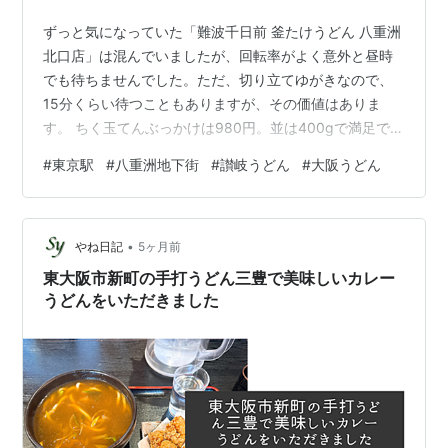
ずっと気になっていた「難波千日前 釜たけうどん 八重洲
北口店」は混んでいましたが、回転率がよく意外と昼時
でも待ちませんでした。ただ、切り立てゆがきなので、
15分くらい待つこともありますが、その価値はありま
す。 ちく玉てんぶっかけは980円。並は400gで満足でき
ます。 冷たいダシで、お店のオススメは冷たい麺とのこ
#
東京駅
#
八重洲地下街
#
讃岐うどん
#
大阪うどん
と。酸味を感じるダシが特徴的で、端が進みます。 ふに
ゅっとしつつ、コシがある麺。酸味の強いダシと合いま
す。天ぷらはサクサク。ちく天は大きく、半熟卵の天ぷ
•
らと単品でも満腹。レモンも名脇役。 大阪と讃岐ハイブ
やね日記
5ヶ月前
リットですが、東京駅周辺で食べられるファストフード
東大阪市新町の手打うどん三豊で美味しいカレー
としてハイレベルだと思います。東…
うどんをいただきました