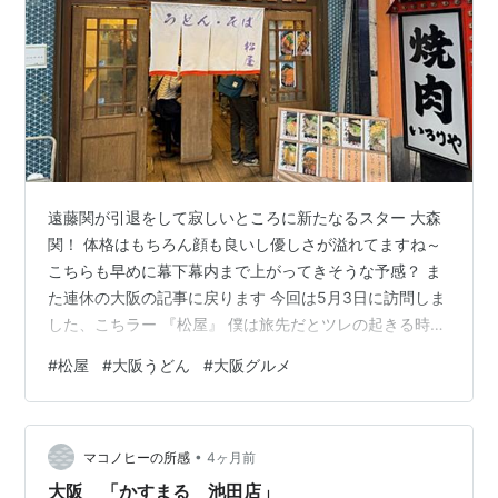
遠藤関が引退をして寂しいところに新たなるスター 大森
関！ 体格はもちろん顔も良いし優しさが溢れてますね～
こちらも早めに幕下幕内まで上がってきそうな予感？ ま
た連休の大阪の記事に戻ります 今回は5月3日に訪問しま
した、こちラー 『松屋』 僕は旅先だとツレの起きる時間
が遅いので 朝は1時間以上ブラブラと散歩をしています
#
松屋
#
大阪うどん
#
大阪グルメ
ずっと昔から気になっていたお店に初訪問です 券売機に
は沢山のメニューがありますが 看板メニューを載せてお
きますがこちらも安い！ かけうどんが270円、おにぎり2
•
個で180円！？ 悩みに悩んで大好きなこちらです 「ハイ
マコノヒーの所感
4ヶ月前
カラうどん」 大阪と言えば「かすうどん」か「ハイカラ
大阪 「かすまる 池田店」