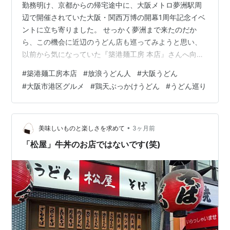
勤務明け、京都からの帰宅途中に、大阪メトロ夢洲駅周
辺で開催されていた大阪・関西万博の開幕1周年記念イベ
ントに立ち寄りました。 せっかく夢洲まで来たのだか
ら、この機会に近辺のうどん店も巡ってみようと思い、
以前から気になっていた『築港麺工房 本店』さんへ向か
いました。 お店は夢洲駅から電車と徒歩で約20分ほどの
#
築港麺工房本店
#
放浪うどん人
#
大阪うどん
場所にあります。 大阪港駅からは徒歩約5分。 「築港ビ
#
大阪市港区グルメ
#
鶏天ぶっかけうどん
#
うどん巡り
ル」1階に店を構える『築港麺工房 本店』さんは、2014
年にオープンしたうどん店です。 入居する築港ビルは、
1933年に大阪商船の関連施設として建てられた近代建
築。 直線的な外壁や窓枠の意匠が印象的で、戦前の港湾
•
美味しいものと楽しさを求めて
3ヶ月前
エリアの面影を今に伝えてい…
「松屋」牛丼のお店ではないです(笑)