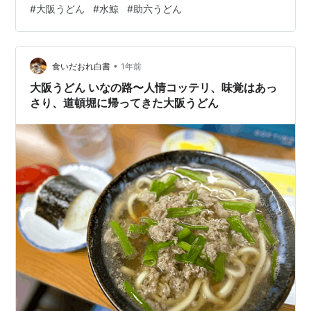
#
大阪うどん
#
水鯨
#
助六うどん
美味しそう～ (≧◇≦)頂きます～美味い！ サンドイッチ
美味しいです、作りなれた味ですわ ご馳走様です、喫茶
パパーさんでした 次は新世界へ移動します 阪神電車で尼
•
崎駅から難波駅へ そこから大阪メトロで動物園前駅に行
食いだおれ白書
1年前
きます 地上に上がると動物園前一番街です、先へ進みま
大阪うどん いなの路〜人情コッテリ、味覚はあっ
す …
さり、道頓堀に帰ってきた大阪うどん