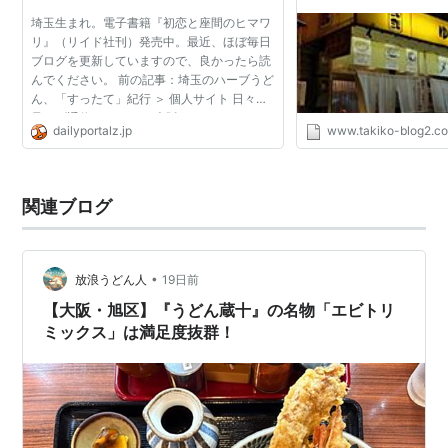
埼玉生まれ。電子書籍『初恋と座間のヒマワ
リ』（リイド社刊）発売中。最近、ほぼ毎日
ブログを更新していますので、良かったら読
んでください。 前の記事：埼玉のハーブうど
ん、「すったて」紀行 ＞ 個人サイト 日々の
凧あげ通信アネックス 大阪うどん……それ
dailyportalz.jp
www.takiko-blog2.c
は、魅惑の「だし」の世界。 大阪では、おつ
ゆのことを「だし...
関連ブログ
•
放浪うどん人
19日前
【大阪・旭区】『うどん蔵十』の名物「エビトリ
ミックス」は満足度抜群！