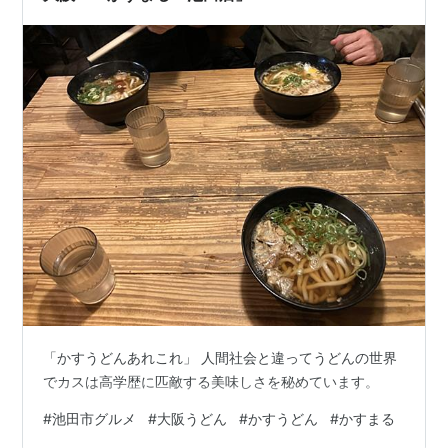
うどん」のイ…
「かすうどんあれこれ」 人間社会と違ってうどんの世界
でカスは高学歴に匹敵する美味しさを秘めています。
#
池田市グルメ
#
大阪うどん
#
かすうどん
#
かすまる