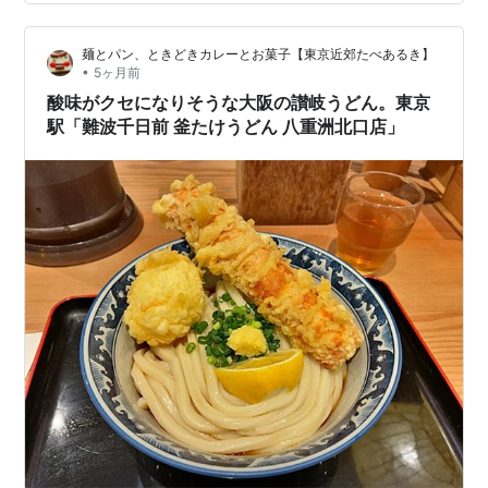
麺とパン、ときどきカレーとお菓子【東京近郊たべあるき】
•
5ヶ月前
酸味がクセになりそうな大阪の讃岐うどん。東京
駅「難波千日前 釜たけうどん 八重洲北口店」