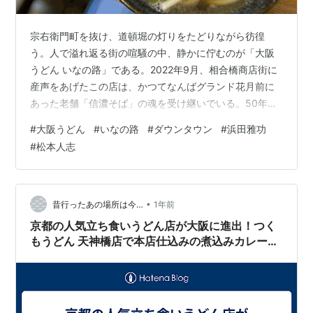
宗右衛門町を抜け、道頓堀の灯りをたどりながら彷徨
う。人で溢れ返る街の喧騒の中、静かに佇むのが「大阪
うどん いなの路」である。2022年9月、相合橋商店街に
産声をあげたこの店は、かつてなんばグランド花月前に
あった老舗「信濃そば」の魂を受け継いでいる。50年以
上愛されたその記憶を胸に、再び大阪の地に帰ってきた
#
大阪うどん
#
いなの路
#
ダウンタウン
#
浜田雅功
のだ。 扉を開けると、1階にはカウンター5席。木の温も
#
松本人志
りが落ち着きを誘う。2階にはテーブル席があり、肩を並
べてうどんを啜る人々の笑い声が漂う。観光客も常連
も、誰もが同じ丼を前に、思い思いの物語を口にする。
看板料理は肉うどん。ダウンタウンの浜田雅功が愛し、
•
昔行ったあの場所は今…
1年前
今では客のほとんどが注文するという。鰹…
京都の人気立ち食いうどん店が大阪に進出！つく
もうどん 天神橋店で本店仕込みの煮込みカレーう
どんを食す