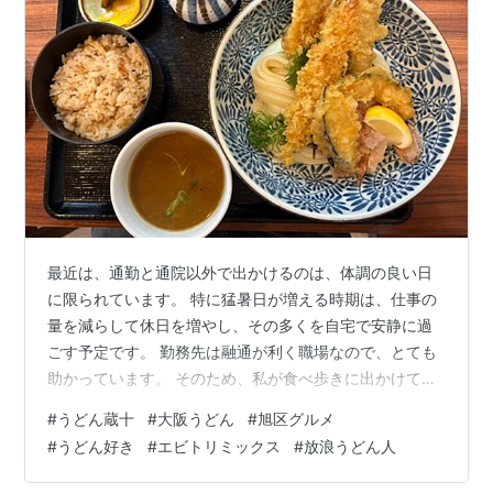
最近は、通勤と通院以外で出かけるのは、体調の良い日
に限られています。 特に猛暑日が増える時期は、仕事の
量を減らして休日を増やし、その多くを自宅で安静に過
ごす予定です。 勤務先は融通が利く職場なので、とても
助かっています。 そのため、私が食べ歩きに出かけてい
る日は、それなりに体調が良い日だと思っていただけれ
#
うどん蔵十
#
大阪うどん
#
旭区グルメ
ば幸いです。(^^) 『うどん蔵十』さんを訪ねたこの日の
#
うどん好き
#
エビトリミックス
#
放浪うどん人
朝も、「今日は体調が良い！」と感じたので、出かける
ことにしました。 この日も暑い一日で、本当は『うどん