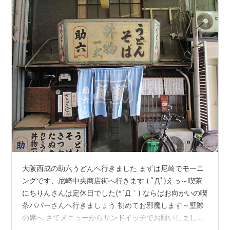
大阪西成の助六うどんへ行きました まずは尼崎でモーニ
ングです、尼崎中央商店街へ行きます ( ﾟДﾟ)えっ～喫茶
にちりんさんは定休日でした(*´Д｀) ならばお向かいの喫
茶パパーさんへ行きましょう 初めてお邪魔します～壁際
の席へ さてメニューからサンドイッチでお願いしました
しばし～待って サンドイッチのモーニングです (≧◇≦)