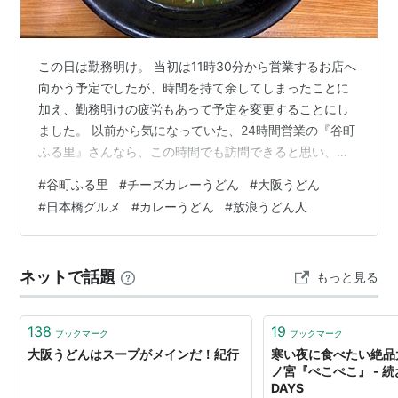
この日は勤務明け。 当初は11時30分から営業するお店へ
向かう予定でしたが、時間を持て余してしまったことに
加え、勤務明けの疲労もあって予定を変更することにし
ました。 以前から気になっていた、24時間営業の『谷町
ふる里』さんなら、この時間でも訪問できると思い、お
店へ向かいました。 大阪市中央区高津にある『谷町 ふる
#
谷町ふる里
#
チーズカレーうどん
#
大阪うどん
里』さんは、1948年（昭和23年）に屋台として創業した
#
日本橋グルメ
#
カレーうどん
#
放浪うどん人
老舗うどん店。 谷町九丁目で約50年にわたり営業を続け
ましたが、建物の老朽化に伴い2025年5月28日に営業を
終了しています。 その後、大阪市中央区高津3丁目へ移
ネットで話題
もっと見る
転し、同年6月8日に新店舗で営業を再開しています。 お
店は花田承吾…
138
19
ブックマーク
ブックマーク
大阪うどんはスープがメインだ！紀行
寒い夜に食べたい絶品
ノ宮『ぺこぺこ』 - 
DAYS