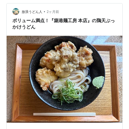
蔵十』さんの期間限定メニュー「冷かけ」をいただきた
かったのですが、「冷かけ」が提供されるのは基本的に
•
放浪うどん人
2ヶ月前
日曜日のみです。 私が訪ねたのは平日…
ボリューム満点！『築港麺工房 本店』の鶏天ぶっ
かけうどん