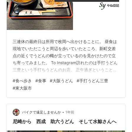
三連休の最終日は所用で枚岡へ出かけることに。 昼食は
現地でいただこうと周辺を歩いていたところ、新町交差
点の近くでうどんの幟が立っているのを見かけたので立
ち寄ってみました。 To Instagram訪れたのは手打うどん
三豊という手打ちうどんのお店。 正午過ぎということも
あってか、店前の駐車場は満車でした。 その割に行列が
#
食べ歩き
#
食事
#
大阪うどん
#
手打うどん三豊
ないと思っていましたが、店内に待合スペースがあり、
#
東大阪市
順番待ちの用紙も店内に置かれていました。席へはそれ
ほど待たずに案内されました。 メニュー表を見るとカレ
ーうどんが推しのようだったので、今回はカレーうどん
を注文してみることに。 To Instagramカレーうどんは、
•
バイクで遠足しませんか
1年前
具材がネギと玉…
尼崎から 西成 助六うどん そして水鯨さんへ