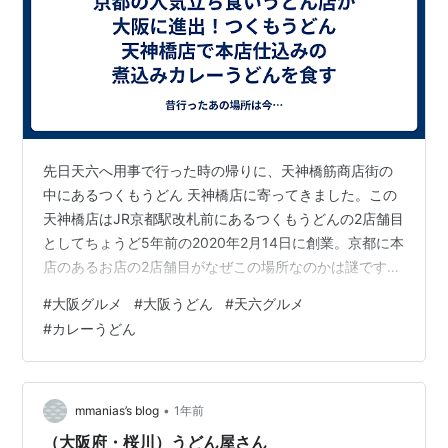
先日天六へ用事で行った時の帰りに、天神橋筋商店街の
中にあるつくもうどん 天神橋店に寄ってきました。この
天神橋店はJR京都駅改札前にあるつくもうどんの2店舗目
としてちょうど5年前の2020年2月14日に創業。京都に本
店のあるお店の2店舗目がなぜこの場所なのかは謎です
が、「今まさにお腹が空いている！」というタイミング
#
大阪グルメ
#
大阪うどん
#
天六グルメ
でこのお店が近くにあると、「本当に今日は運がいいな
#
カレーうどん
ぁ」って気持ちになれるんですよね…
•
mmanias’s blog
1年前
（大阪府・桜川）うどん屋さん