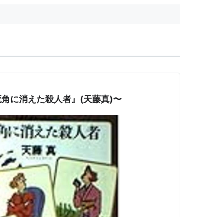
角に消えた殺人者』(天藤真)〜