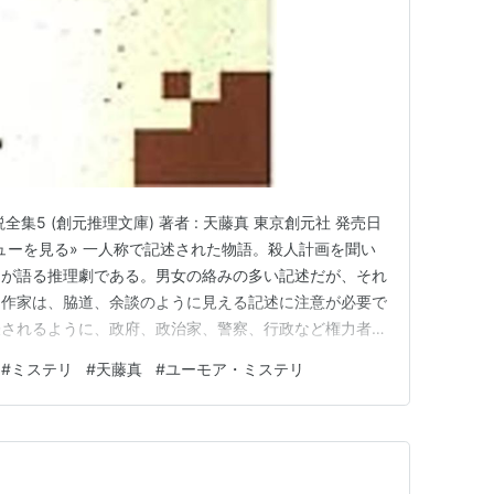
集5 (創元推理文庫) 著者 : 天藤真 東京創元社 発売日
グでレビューを見る» 一人称で記述された物語。殺人計画を聞い
物が語る推理劇である。男女の絡みの多い記述だが、それ
う作家は、脇道、余談のように見える記述に注意が必要で
表されるように、政府、政治家、警察、行政など権力者側
いう気質が、彼のこの作品にも垣間見られる。伏線は、最
#
ミステリ
#
天藤真
#
ユーモア・ミステリ
しないと気がつかないが、伏線より、人間心理の深さ、