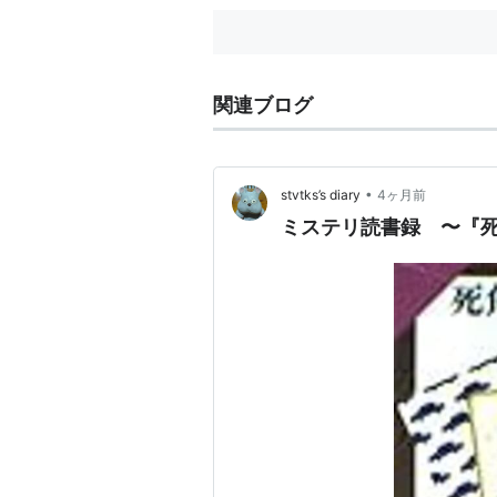
関連ブログ
•
stvtks’s diary
4ヶ月前
ミステリ読書録 〜『死