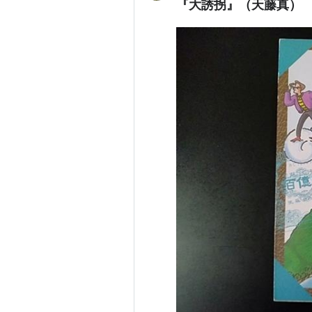
『大誘拐』（天藤真）