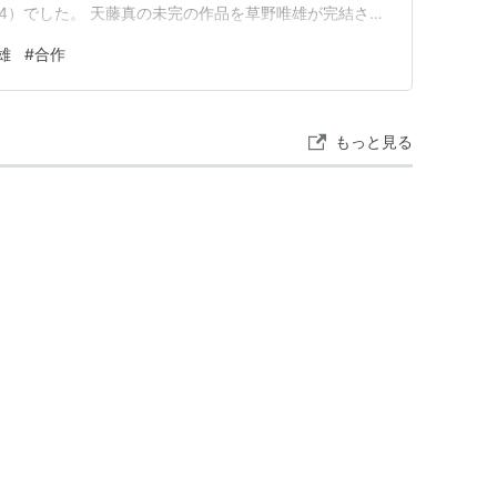
84）でした。 天藤真の未完の作品を草野唯雄が完結させ
招待』とか『皆殺しパーティ』とか面白すぎます。 天藤
雄
#
合作
もされた『大誘拐』です。 ランキング参加中THE ミス
もっと見る