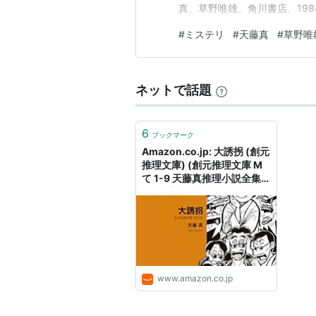
真、草野唯雄、角川書店、19
ました。 天藤真の『殺しへの
#
ミステリ
#
天藤真
#
草野唯
真の代表作となったのは映画化
テリ ランキング参加中図書…
ネットで話題
6
ブックマーク
Amazon.co.jp: 大誘拐 (創元
推理文庫) (創元推理文庫 M
て 1-9 天藤真推理小説全集
9): 天藤真: 本
www.amazon.co.jp