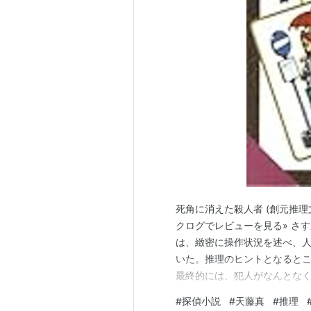
死角に消えた殺人者 (創元推理文庫)
クログでレビューを見る» さ
は、緻密に操作状況を述べ、
いた。推理のヒントとなると
最終的には、犯人がなんとな
しいところかもしれない。し
#
探偵小説
#
天藤真
#
推理
るように思う。物語に引き込