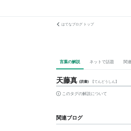
はてなブログ トップ
言葉の解説
ネットで話題
関
天藤真
(
読書
)
【
てんどうしん
】
このタグの解説について
関連ブログ