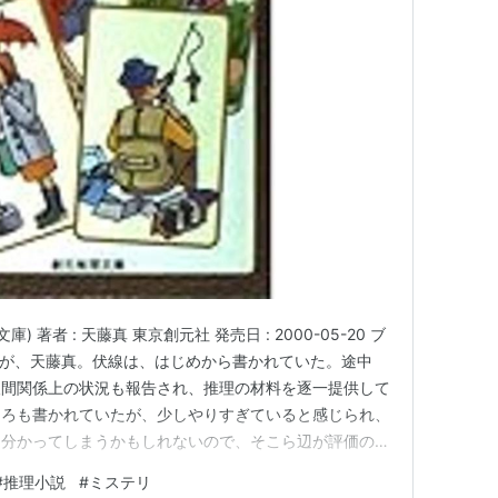
 著者 : 天藤真 東京創元社 発売日 : 2000-05-20 ブ
すが、天藤真。伏線は、はじめから書かれていた。途中
人間関係上の状況も報告され、推理の材料を逐一提供して
ころも書かれていたが、少しやりすぎていると感じられ、
く分かってしまうかもしれないので、そこら辺が評価の難
かし、よくできた物語で、それに見合う人物設定をしてい
#
推理小説
#
ミステリ
む力は並大抵ではない。いつものユーモアミスでではない