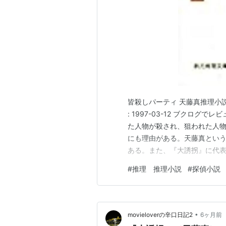
皆殺しパーティ 天藤真推理小説全
: 1997-03-12 ブクロ
た人物が殺され、狙われた人
にも理由がある。天藤真とい
ある。また、『大誘拐』に代
の人間に対する不信、反骨と
#
推理 推理小説
#
探偵小説
初の章の1頁目からあり、再読
恐ろしさの記述に驚く。犯…
•
movieloverの辛口日記2
6ヶ月前