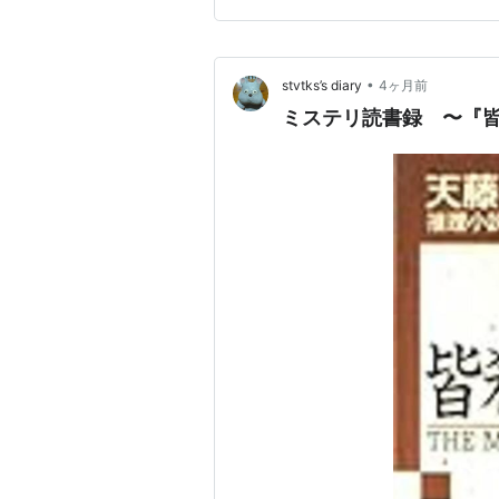
が、さすが天藤真である。
•
stvtks’s diary
4ヶ月前
ミステリ読書録 〜『