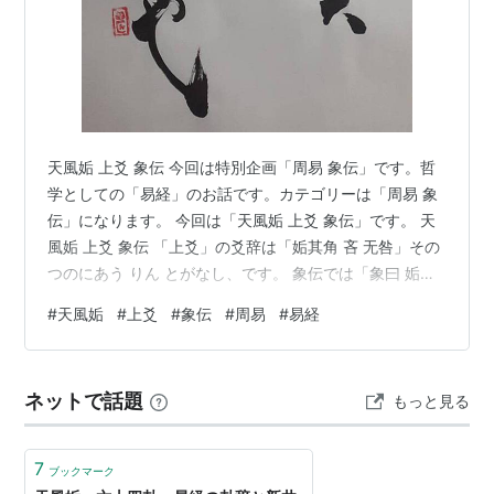
天風姤 上爻 象伝 今回は特別企画「周易 象伝」です。哲
学としての「易経」のお話です。カテゴリーは「周易 象
伝」になります。 今回は「天風姤 上爻 象伝」です。 天
風姤 上爻 象伝 「上爻」の爻辞は「姤其角 吝 无咎」その
つのにあう りん とがなし、です。 象伝では「象曰 姤其
角 上窮吝也」しょういわく そのつのにあう かみにきわ
#
天風姤
#
上爻
#
象伝
#
周易
#
易経
まってりんなり。 「天風姤 上爻」は比せず、応ぜず、
「陰位に陽」で位不正です。 良い所が無いね。 ただ
「凶」とは書いていません、頑固なまま「上爻」まで来
ネットで話題
もっと見る
てケチを付けられているイメージです。 「三爻」とも応
じてないので「初爻」と応じようとしても遠すぎる、と
いうイメージで…
7
ブックマーク