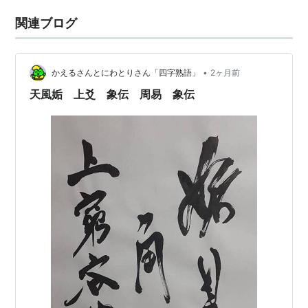
関連ブログ
•
かえるさんとにわとりさん「四字熟語」
2ヶ月前
天風姤 上爻 象伝 周易 象伝