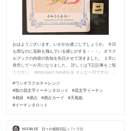
おはようございます。いかがお過ごしでしょうか。 今日
も雨なのに花粉も飛んでいる感じがする・・・。 オラク
ルブックの内容の告知を先日させて頂きました。 ２月に
発売して一か月になりました。 詳しくは下記記事をご覧
ください。 elmproject.hateblo.jp そんな一日ですが、今
日もワンオラクルチャレンジ、しました。 ワンオラクル
#
ワンオラクルチャレンジ
チャレンジとは？ 「ワンオラクル」というタロットカー
#
龍の花文字イーチンタロット
#
花文字イーチン
ドの占い方で、 毎日の運勢を占っているので「ワンオラ
#
易経
#
易占
#
易占カード
#
天風姤
クルチャレンジ」と名付けました！ イーチンタロットカ
#
イーチンタロット
ード（易占カード）「龍の花文字I-ChingTarot」で毎朝占
ってます。 下の写真が本日実際に占ったカード…
•
NOOBLEE 日々の成長日記
7ヶ月前