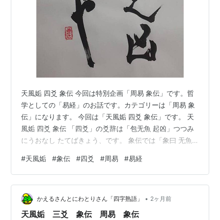
天風姤 四爻 象伝 今回は特別企画「周易 象伝」です。哲
学としての「易経」のお話です。カテゴリーは「周易 象
伝」になります。 今回は「天風姤 四爻 象伝」です。 天
風姤 四爻 象伝 「四爻」の爻辞は「包无魚 起凶」つつみ
にうおなし たてばきょう、です。 象伝では「象曰 无魚
之凶 遠民也」しょういわく うおなきのきょうとは たみ
#
天風姤
#
象伝
#
四爻
#
周易
#
易経
にとおざかればなり。 民が遠いの？ 象徴的に言えば、あ
る意味、無意識が意識の支持を失っている、とも取れま
す。 どういうこと？ やる気が無い、ということです。ま
•
たは純粋に周囲の支持を失っている、とも取れます。
かえるさんとにわとりさん「四字熟語」
2ヶ月前
「民」という文字は罪人の眼をつぶす、目に針を刺して
天風姤 三爻 象伝 周易 象伝