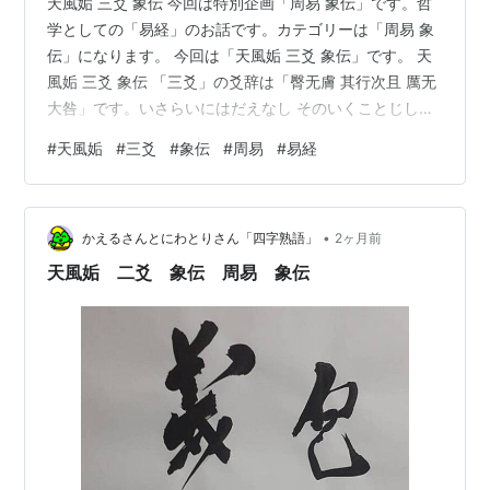
天風姤 三爻 象伝 今回は特別企画「周易 象伝」です。哲
学としての「易経」のお話です。カテゴリーは「周易 象
伝」になります。 今回は「天風姤 三爻 象伝」です。 天
風姤 三爻 象伝 「三爻」の爻辞は「臀无膚 其行次且 厲无
大咎」です。いさらいにはだえなし そのいくことじしょ
たり あやうけれどもおおきなとがなし。 象伝では「象曰
#
天風姤
#
三爻
#
象伝
#
周易
#
易経
其行次且 行未牽也」しょういわく そのゆくことじしょた
りとは ゆきていまだひかれざるなり。 卦の上下を逆にし
た「綜卦」の「澤天夬」の「四爻」がちょうどこの「三
•
爻」に当たります。 上下逆さまにすると「天風姤 三爻」
かえるさんとにわとりさん「四字熟語」
2ヶ月前
は「澤天夬 四爻」になります。 なるほど。 「澤天夬 四
天風姤 二爻 象伝 周易 象伝
爻…