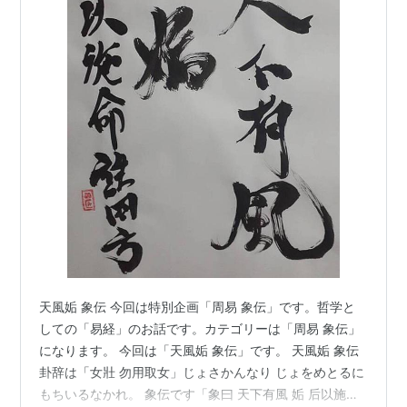
天風姤 象伝 今回は特別企画「周易 象伝」です。哲学と
しての「易経」のお話です。カテゴリーは「周易 象伝」
になります。 今回は「天風姤 象伝」です。 天風姤 象伝
卦辞は「女壯 勿用取女」じょさかんなり じょをめとるに
もちいるなかれ。 象伝です「象曰 天下有風 姤 后以施命