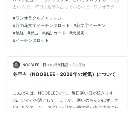
占い方で、 毎日の運勢を占っているので「ワンオラクル
チャレンジ」と名付けました！ イーチンタロットカード
#
ワンオラクルチャレンジ
（易占カード）「龍の花文字I-ChingTarot」で毎朝占って
#
龍の花文字イーチンタロット
#
花文字イーチン
ます。 下の写真が本日実際に占ったカードです。 本日は
#
易経
#
易占
#
易占カード
#
天風姤
天風姤（てんぷうこう）初爻でした。 イメージワード：
#
イーチンタロット
未知なる出会い 「姤」は、思いがけず“出会ってしま
う”卦。 初爻は、その入口。 今日は、 まだ形になってい
ない出会いの…
•
NOOBLEE 日々の成長日記
8ヶ月前
冬至占（NOOBLEE・2026年の運気）について