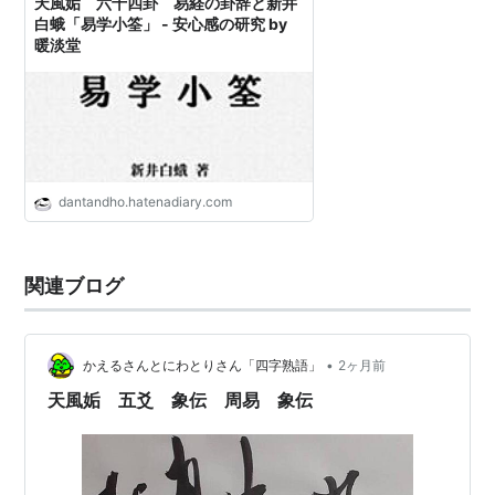
天風姤 六十四卦 易経の卦辞と新井
白蛾「易学小筌」 - 安心感の研究 by
暖淡堂
dantandho.hatenadiary.com
関連ブログ
•
かえるさんとにわとりさん「四字熟語」
2ヶ月前
天風姤 五爻 象伝 周易 象伝