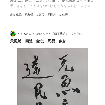
風姤 五爻 象伝 「五爻」の爻辞は「以杞包瓜 含章 有隕自
天」きをもってうりをつつむ しょうをふくむ てんよりお
つるあり。です。 象伝では「象曰 九五含章 中正也 有隕
#
天風姤
#
象伝
#
五爻
#
周易
#
易経
自天 志不舍命也」しょういわく きゅうごのしょうをふく
めばてんよりおつることあり。 「天風姤 五爻」は比して
も応じてもいません。しかし「五爻」ですから「尊位」
•
であり、「中」を得ています。さらに「陽位に陽」で位
かえるさんとにわとりさん「四字熟語」
2ヶ月前
は正しいです。 だとどうなるの？ 自分の徳、美点を隠
天風姤 四爻 象伝 周易 象伝
し、時を…