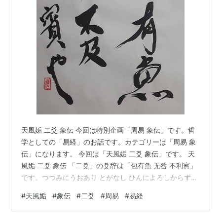
天風姤 二爻 象伝 今回は特別企画「周易 象伝」です。哲
学としての「易経」のお話です。カテゴリーは「周易 象
伝」になります。 今回は「天風姤 二爻 象伝」です。 天
風姤 二爻 象伝 「二爻」の爻辞は「包有魚 无咎 不利賓」
です。つつみにうおあり とがなし ひんによろしからず。
象伝です「象曰 包有魚 義不及賓也」しょういわく つと
#
天風姤
#
象伝
#
二爻
#
周易
#
易経
にうおありとは ぎとしてひんにおよばざるなり。 「天風
姤 二爻」は「陰位に陽」で、焦る、力以上に力んでしま