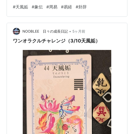
誥四方」しょういわく てんのしたにかぜあるは こうなり
#
天風姤
#
象伝
#
周易
#
易経
#
卦辞
きみもってめいをほどこししほうにつぐ。 「天風姤」っ
て分かりにくいよね。なんだかどうしようもない女、み
たいなイメージもあるでしょ。 でも「象伝」は急にカッ
•
コよいじゃん？ 「象伝」は天（乾）の下に風（巽）があ
NOOBLEE 日々の成長日記
5ヶ月前
る、その風は四方に広がり、それに遇わない者はない、
ワンオラクルチャレンジ（3/10天風姤）
上に立つものは…