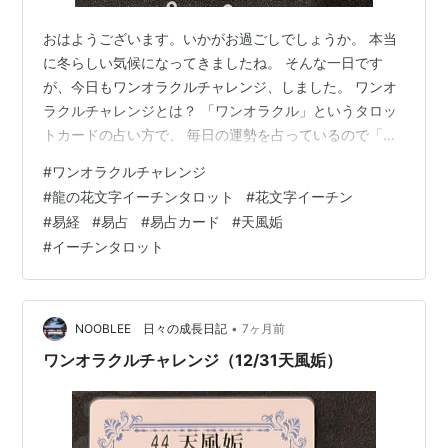
おはようございます。いかがお過ごしでしょうか。 本当
に冬らしい気候になってきましたね。 そんな一日です
が、今日もワンオラクルチャレンジ、しました。 ワンオ
ラクルチャレンジとは？ 「ワンオラクル」というタロッ
トカードの占い方で、 毎日の運勢を占っているので「ワ
ンオラクルチャレンジ」と名付けました！ イーチンタロ
#
ワンオラクルチャレンジ
ットカード（易占カード）「龍の花文字I-ChingTarot」で
#
龍の花文字イーチンタロット
#
花文字イーチン
毎朝占ってます。 下の写真が本日実際に占ったカードで
#
易経
#
易占
#
易占カード
#
天風姤
す。 本日は天風姤（てんぷうこう）五爻でした。 イメー
#
イーチンタロット
ジワード：未知なる出会い 姤の五爻は、 出会いを“どう
扱うか”が問われる中心点。 偶然のように現れた縁や話題
が、 価値あ…
•
NOOBLEE 日々の成長日記
7ヶ月前
ワンオラクルチャレンジ（12/31天風姤）