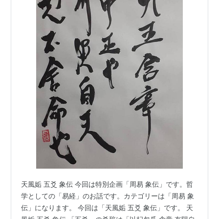
天風姤 五爻 象伝 今回は特別企画「周易 象伝」です。哲
学としての「易経」のお話です。カテゴリーは「周易 象
伝」になります。 今回は「天風姤 五爻 象伝」です。 天