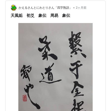
う、謙虚さが無いイメージです。さらに「五爻」に応じ
•
ていないので上とも繋がっていません。 そして「初爻」
かえるさんとにわとりさん「四字熟語」
2ヶ月前
には繋がって比していますが「三爻」には比さず繋がっ
天風姤 初爻 象伝 周易 象伝
ていません…