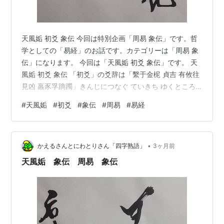
天風姤 初爻 象伝 今回は特別企画「周易 象伝」です。哲
学としての「易経」のお話です。カテゴリーは「周易 象
伝」になります。 今回は「天風姤 初爻 象伝」です。 天
風姤 初爻 象伝 「初爻」の爻辞は「繫于金柅 貞吉 有攸往
見凶 羸豕孚蹢躅」きんじにつなぐ ていきち ゆくところ
あればきょうをみる るいしさわいでてきちょくたり、で
#
天風姤
#
初爻
#
象伝
#
周易
#
易経
す。 象伝では「象曰 繫于金柅 柔道牽也」しょういわく
きんじにつぐとは じゅうのみちはひけばなり。 「天風姤
初爻」は「陽位に陰」で位不正です。力が足りないイメ
•
ージなので、慌てず止まることを薦めるイメージです。
かえるさんとにわとりさん「四字熟語」
3ヶ月前
「天風姤 初爻」は「四爻」に比しています。ただ「四
天風姤 象伝 周易 象伝
爻」の…