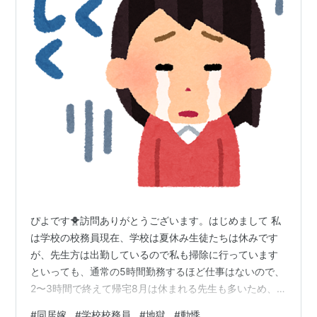
ぴよです🐥訪問ありがとうございます。はじめまして 私
は学校の校務員現在、学校は夏休み生徒たちは休みです
が、先生方は出勤しているので私も掃除に行っています
といっても、通常の5時間勤務するほど仕事はないので、
2〜3時間で終えて帰宅8月は休まれる先生も多いため、
学校が始まる前日まで休みになります休みが多いと、時
#
同居嫁
#
学校校務員
#
地獄
#
動悸