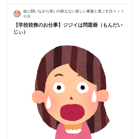
harue818.hatenablog.com担当者も職員さんもジジイと
•
姑と闘いながら笑いの絶えない楽しい家族と過ごす日々
3
関わりたくないのか、注意することもなく放置されてい
年前
ますこのまま何も問題が起こらなければいいん…
【学校校務のお仕事】ジジイは問題爺（もんだい
じぃ）