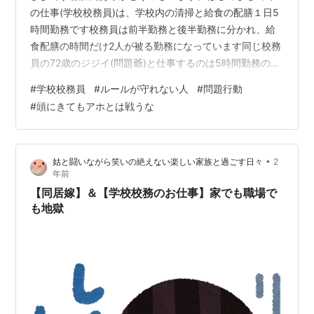
の仕事(学校校務員)は、学校内の清掃と給食の配膳１日5
時間勤務です校務員は前半勤務と後半勤務に分かれ、給
食配膳の時間だけ2人が被る勤務になっています同じ校務
員の72歳のジジイ(問題爺)と仕事するのは5時間勤務の
内、約2時間のみ給食配膳の時間は、配膳員2名の子も合
#
学校校務員
#
ルールが守れない人
#
問題行動
わせて4人で行います2人だけで一緒に仕事をすることは
#
頭にきてもアホとは戦うな
ほぼありません なのに、ジジイの問題行動は目にも耳に
も入ってきますharue818.hatenablog.com
harue818.hatenablog.com harue818.hatenablog.com
•
姑と闘いながら笑いの絶えない楽しい家族と過ごす日々
2
学校職員さんが目撃した、…
年前
【同居嫁】＆【学校校務のお仕事】家でも職場で
も地獄