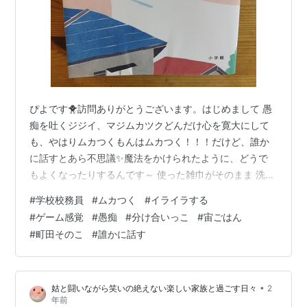
ぴよです🐥訪問ありがとうございます。はじめまして 愚
痴を吐くジジイ、マジムカツクどんだけ心を寛大にして
も、やはりムカつくもんはムカつく！！！だけど、誰か
に話すとあら不思議✨魔法をかけられたように、どうで
もよくなったりするんです～ 使った雑巾がそのまま 洗濯
が干してない ちりとりを探せ！ 宝探しや！ 嫌な事、ム
#
学校校務員
#
ムカつく
#
イライラする
カつく事も分け合いっこ 宙（そら）ごはん 使った雑巾が
#
ゲーム感覚
#
愚痴
#
分け合いっこ
#
宙ごはん
そのまま 同じ校務のジジイ（71歳）は、自分に都合が悪
#
町田そのこ
#
誰かに話す
いことは隠そうとする（バレバレだけど）しかもまだら
認知症⁉なのか、たまたま忘れてしまったのか、できてい
たことができなくなっていたりするこの前は使った雑巾
•
姑と闘いながら笑いの絶えない楽しい家族と過ごす日々
2
が、洗い場にそのまま放置されて…
年前