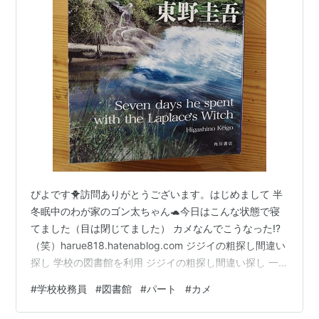
ぴよです🐥訪問ありがとうございます。はじめまして 半
冬眠中のわが家のゴン太ちゃん🐢今日はこんな状態で寝
てました（目は閉じてました） カメなんでこうなった⁉
（笑）harue818.hatenablog.com ジジイの粗探し間違い
探し 学校の図書館を利用 ジジイの粗探し間違い探し 一
緒に仕事をしている70歳のジジイ（71歳になってるか
#
学校校務員
#
図書館
#
パート
#
カメ
も⁉）相変わらずおかしなことばかりしますそうそう、年
末に発覚した２階トイレの窓から雑巾を絞っている事件