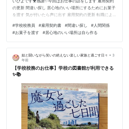
いぴよです🐥感謝✨今回はお仕事の話をします 雇用契約
の更新 間違い探し 居心地のいい場所にするためにお菓子
を渡す 気が付いたら声に出す 雇用契約の更新 転職によ
り、学校校務員の仕事に就いて約１年半学校校務員は1年
#
学校校務員
#
雇用契約書
#
間違い探し
#
人間関係
毎の雇用契約になっています（配膳員は半年毎）4月から
#
お菓子を渡す
#
居心地のいい場所は自ら作る
新たに雇用契約を結ぶため、先週、雇用契約書をいただ
きました現在980円の時給が、4月から1,000円に私的に
は業務内容に難しいことは一切ないので、妥当な時給だ
•
姑と闘いながら笑いの絶えない楽しい家族と過ごす日々
3
と感じていますただ、ひとつだけひっかかることはあり
年前
ます 同じ校務員である、7…
【学校校務のお仕事】学校の図書館が利用できる
✨📚