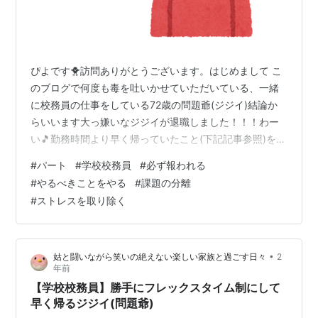
ぴよです🐥訪問ありがとうございます。はじめまして こ
のブログで何度も毒を吐いかせていただいている、一緒
に校務員の仕事をしている72歳の問題爺(ジジイ)結論か
らいいます大っ嫌いなジジイが退職しました！！！わー
い🎵勤務時間より早く帰っていたこと(下記記事参照)をき
っかけに、やっと会社が動いてくれたんです
#
パート
#
学校校務員
#
必ず報われる
harue818.hatenablog.com 学校職員さんからの報告もあ
#
やるべきことをやる
#
課題の分離
り、担当者が私たちに聞き取りにきましたその他にもい
#
ストレスを取り除く
っぱいあるジジイの問題行動をわかりやすく用紙にまと
め、担当者に詳しく説明しながら渡しました その後改め
て担当者が学校に来て、ジジイに注意勧告をし、業務改
•
姑と闘いながら笑いの絶えない楽しい家族と過ごす日々
2
善指導書にサインをさせて…
年前
【学校校務員】勝手にフレックスタイム制にして
早く帰るジジイ(問題爺)