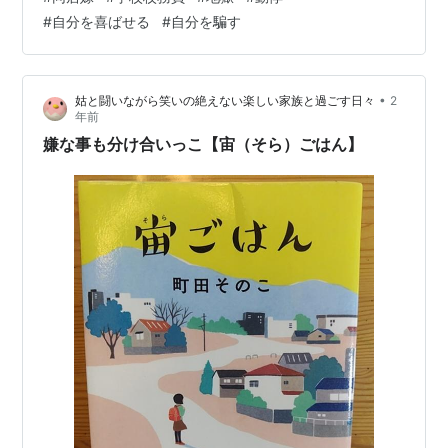
給なので給料もありません😓給料はないけど、休みは職
#
自分を喜ばせる
#
自分を騙す
場の問題爺(同じ校務員のジジイ)と会わなくていいから嬉
しい🎵けど、家に居ると宇宙人姑と顔を合わせる率が高
くなる、、、⤵仕事に行っても、家に居てもどっちも地獄
•
姑と闘いながら笑いの絶えない楽しい家族と過ごす日々
2
😭 『課題の分離』で切り離して考えるようにしています
年前
が、体は正直最低限の会話しかしないよ…
嫌な事も分け合いっこ【宙（そら）ごはん】