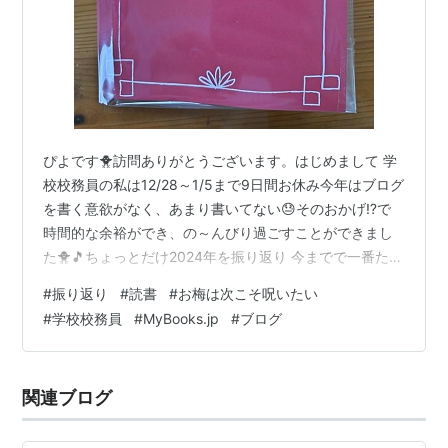
ぴよです🐥訪問ありがとうございます。はじめまして 学
校校務員の私は12/28～1/5まで9日間お休み今年はブログ
を書く意欲がなく、あまり書いてない😓そのおかげ⁉で
時間的な余裕ができ、の～んびり過ごすことができまし
た🐥🎵ちょっとだけ2024年を振り返り 今までで一番たく
さん読書をした年 職場ストレスから解放された 息子たち
#
振り返り
#
読書
#
お梅は次こそ呪いたい
の巣立ちで３人暮らしに 離れてもくだらないやりとり 夫
#
学校校務員
#
MyBooks.jp
#
ブログ
と２人でお出かけ ぴよさんちの本 姑ばずことの同居 無
理はしない 今までで一番たくさん読書をした年 時間的余
裕ができたことで、読書時間が増えました📚⤴年末年始は
関連ブログ
『お梅は次こそ呪いたい（藤川翔）』を購入したのでこ
れから読みます…