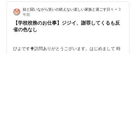
の学校は8月29日から学校が始まったので、8月のお給料
•
姑と闘いながら笑いの絶えない楽しい家族と過ごす日々
3
は始業式前日の清掃も含めた4日分（1日5h労働）交通費
年前
を合わせた総支給額が20,172円（時給980円）控除の合
【学校校務のお仕事】ジジイ、謝罪してくるも反
計が16,750円（社…
省の色なし