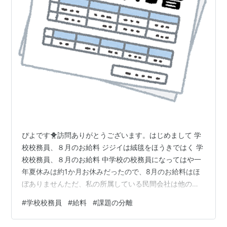
ぴよです🐥訪問ありがとうございます。はじめまして 学
校校務員、８月のお給料 ジジイは絨毯をほうきではく 学
校校務員、８月のお給料 中学校の校務員になってはや一
年夏休みは約1か月お休みだったので、8月のお給料はほ
ぼありませんただ、私の所属している民間会社は他の事
業も行っているので、希望すれば夏休みの間も学童や食
#
学校校務員
#
給料
#
課題の分離
堂などで働くことができますお金ももちろん欲しいです
が、のんびり過ごしたい私は働きませんでした この地区