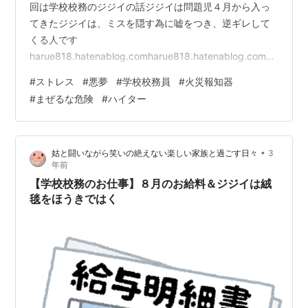
回は学校校務のジジイの話ジジイは問題児４月から入っ
てきたジジイは、ミスを隠す為に嘘をつき、逆ギレして
くる人です
harue818.hatenablog.comharue818.hatenablog.com
相手を変えることはできないので、できるだけ関わらな
#
ストレス
#
悪夢
#
学校校務員
#
火災報知器
いようにし、『ジジイのお陰で、普通の事をしているだ
#
まぜるな危険
#
ハイター
けで私の株が上がる～⤴🐥』とポジティブに考えるように
していましたですが、自分では気づかないうちにストレ
スが溜まっていて限界を超えてたようです 悪夢で「助け
•
姑と闘いながら笑いの絶えない楽しい家族と過ごす日々
3
て」と叫んでいた ジジイ、混ぜるな危険を混ぜる ジジ
年前
イ、火災報知器をならすも知らないと反論…
【学校校務のお仕事】８月のお給料＆ジジイは絨
毯をほうきではく