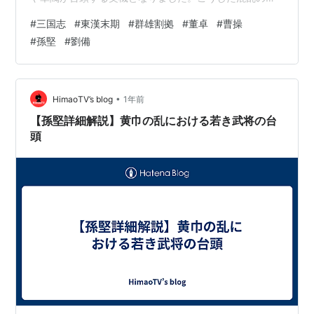
で、新たな英雄たちが頭角を現し、天下の覇権を巡る戦
#
三国志
#
東漢末期
#
群雄割拠
#
董卓
#
曹操
いが始まります。 黄巾の乱後の混乱と群雄の台頭 東漢政
#
孫堅
#
劉備
府の弱体化 黄巾の乱で消耗した朝廷は、財政的・軍事的
にも打撃を受け、権威の低下が決定的となりました。 皇
帝の影響力は薄れ、宦官や外戚の権力争いが激化。地方
の軍閥に頼らざるを得ない状況が生まれました。 中央政
•
HimaoTV’s blog
1年前
府が統制を失ったことで、各地の…
【孫堅詳細解説】黄巾の乱における若き武将の台
頭