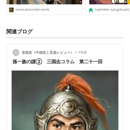
www.akinonbiri.work
hajimete-sangokushi
関連ブログ
•
音国史（中国史と音楽レビュー）
1年前
孫一族の謎② 三国志コラム 第二十一回