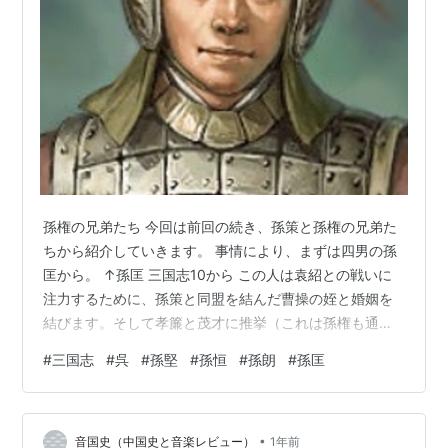
孫権の兄弟たち 今回は前回の続き、孫策と孫権の兄弟た
ちから紹介していきます。 事情により、まずは四男の孫
匡から。 ↑孫匡 三国志10から この人は袁紹との戦いに
注力するために、孫策と同盟を結んだ曹操の姪と婚姻を
結びます。そして孝簾と茂才に推挙（これは孫権も通っ
た官吏登用の正式な道です）されますが、若くして死去
#
三国志
#
呉
#
孫堅
#
孫恒
#
孫朗
#
孫匡
してしまいます。短いですが、以上で。 ↑孫朗 三国志14
五男の孫朗、特に事績は見えないそうですが、『三国
志』孫匡伝で命令違反をして孫一族から外されたという
•
人がそれにあたるのではとwikiに載っていますので、それ
音国史（中国史と音楽レビュー）
1年前