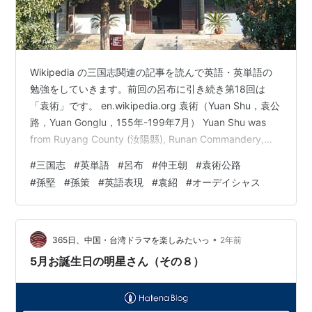
Wikipedia の三国志関連の記事を読んで英語・英単語の
勉強をしていきます。前回の呂布に引き続き第18回は
「袁術」です。 en.wikipedia.org 袁術（Yuan Shu，袁公
路，Yuan Gonglu，155年-199年7月） Yuan Shu was
from Ruyang County (汝陽縣), Runan Commandery,
which is in present-day Shangshui County, Henan. His
#
三国志
#
英単語
#
呂布
#
仲王朝
#
袁術公路
family had for over four generations been a prominent
#
孫堅
#
孫策
#
英語表現
#
袁紹
#
オーデイシャス
force in the Ha…
•
365日、中国・台湾ドラマを楽しみたいっ
2年前
5月お誕生日の明星さん（その８）