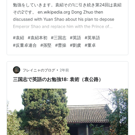
勉強をしていきます。袁紹その1に引き続き第24回は袁紹
その2です。 en.wikipedia.org Dong Zhuo then
discussed with Yuan Shao about his plan to depose
Emperor Shao and replace him with the Prince of
Chenliu, but Yuan Shao disagreed. Relations between
#
袁紹
#
袁紹本初
#
三国志
#
英語
#
英単語
the two deteriorated and Yuan Shao fled from Luoyang
#
反董卓連合
#
孫堅
#
曹操
#
劉虞
#
董卓
t…
•
フレイニャのブログ
2年前
三国志で英語のお勉強18: 袁術（袁公路）