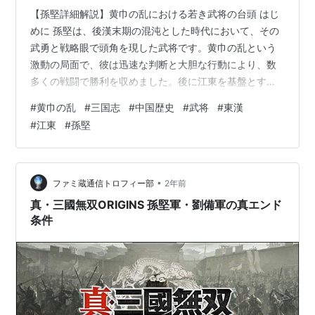
【孫堅詳細解説】黄巾の乱における若き武将の台頭 はじ
めに 孫堅は、後漢末期の混沌とした時代において、その
武勇と戦略眼で頭角を現した武将です。黄巾の乱という
激動の局面で、彼は迅速な判断と大胆な行動により、数
多くの戦闘で勝利を収めました。後に江東を基盤とする
孫家の礎を築く彼の活躍は、乱世の中にあって一筋の光
#
黄巾の乱
#
三国志
#
中国歴史
#
武将
#
東漢
明を示すものとして高く評価されています。 孫堅の生い
#
江東
#
孫堅
立ちと背景 出身と初期の経歴孫堅は、現在の江蘇省・浙
江省にあたる地域で育ち、若い頃から武芸に秀でた人物
でした。出自はそれほど華やかではなかったものの、そ
の剛勇な性格と戦いへの情熱で、次第に地元でその名を
•
ファミ蔵通信トロフィー部
2年前
知られるようになりました。 時代背景後漢末…
真・三國無双ORIGINS 孫堅軍・劉備軍の真エンド
条件