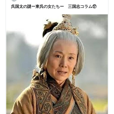
を採用しておきましょう。皇帝の兄弟で事績が記されな
呉国太の謎ー東呉の女たちー 三国志コラム⑰
いのは、他の二十四史でも異常…