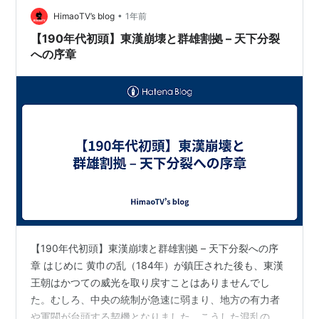
董卓討伐を主張し、機動力を活かして戦場を駆け回っ
•
HimaoTV’s blog
1年前
た。 孫堅（そんけん）：勇猛な武将…
【190年代初頭】東漢崩壊と群雄割拠 – 天下分裂
への序章
【190年代初頭】東漢崩壊と群雄割拠 – 天下分裂への序
章 はじめに 黄巾の乱（184年）が鎮圧された後も、東漢
王朝はかつての威光を取り戻すことはありませんでし
た。むしろ、中央の統制が急速に弱まり、地方の有力者
や軍閥が台頭する契機となりました。こうした混乱の中