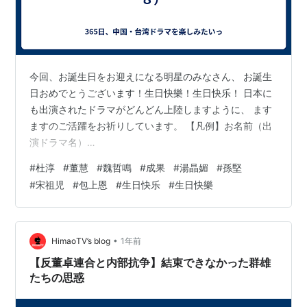
今回、お誕生日をお迎えになる明星のみなさん、 お誕生
日おめでとうございます！生日快樂！生日快乐！ 日本に
も出演されたドラマがどんどん上陸しますように、 ます
ますのご活躍をお祈りしています。 【凡例】お名前（出
演ドラマ名）
♡♥♥♡♥♡♥♥♡♥♡♥♥♡♥♡♥♥♡♥♡♥♥♡
#
杜淳
#
董慧
#
魏哲鳴
#
成果
#
湯晶媚
#
孫堅
5/22 ・杜淳さん （大奉打更人、君、花海棠の紅にあら
#
宋祖児
#
包上恩
#
生日快乐
#
生日快樂
ず、海上牧雲記～3つの予言と王朝の謎～、雲中歌～愛を
奏でる～、傾城の雪、隋唐演義～集いし46人の英雄と滅
びゆく帝国～、水滸伝 All Men Are Brothers、宮 パレス
～時をかける宮女～） ・凌瀟粛さん （蒼穹の剣、画皮～
•
HimaoTV’s blog
1年前
千年の恋～ ） ・李康宜さん （流星花園…
【反董卓連合と内部抗争】結束できなかった群雄
たちの思惑