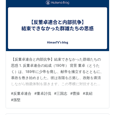
【反董卓連合と内部抗争】結束できなかった群雄たちの
思惑 1. 反董卓連合の結成（190年） 背景 董卓（とうた
く）は、189年に少帝を廃し、献帝を擁立するとともに、
暴政を敷き始めました。彼は洛陽を占拠し、政敵を粛清
しながら独裁体制を築きます。この専横に対抗するた
め、各地の群雄が挙兵し、「反董卓連合」を結成しまし
#
反董卓連合
#
董卓討伐
#
三国志
#
曹操
#
袁紹
た。 主要な参加勢力 反董卓連合は、各地の軍閥や豪族に
#
孫堅
よって構成されていました。主な武将は以下の通りで
す。 袁紹（えんしょう）：連合軍の盟主。名門出身だが
実質的な統率力に欠けた。 曹操（そうそう）：積極的に