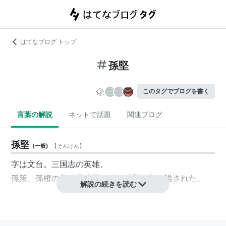
はてなブログ トップ
孫堅
このタグでブログを書く
言葉の解説
ネットで話題
関連ブログ
孫堅
(
一般
)
【
そんけん
】
字は文台。三国志の英雄。
孫策、孫権の父。呉建国の後に武烈皇帝と謚された。
解説の続きを読む