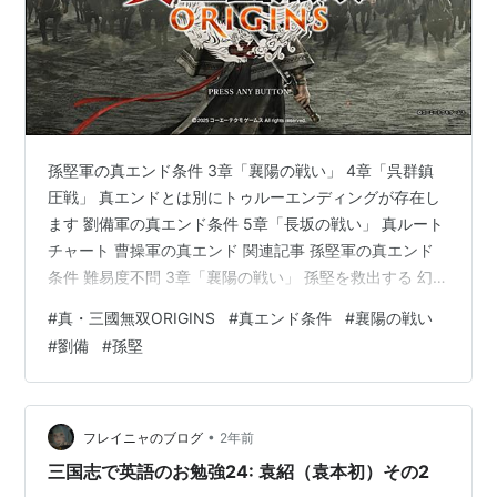
孫堅軍の真エンド条件 3章「襄陽の戦い」 4章「呉群鎮
圧戦」 真エンドとは別にトゥルーエンディングが存在し
ます 劉備軍の真エンド条件 5章「長坂の戦い」 真ルート
チャート 曹操軍の真エンド 関連記事 孫堅軍の真エンド
条件 難易度不問 3章「襄陽の戦い」 孫堅を救出する 幻影
の張角を倒し、孫堅を救出する 4章「呉群鎮圧戦」 孫策
#
真・三國無双ORIGINS
#
真エンド条件
#
襄陽の戦い
生存 白鸞を素早く倒す 3章「襄陽の戦い」 条件：幻影の
#
劉備
#
孫堅
長角を倒し、孫堅を救出する 時間制限：黄蓋が孫堅と合
流するまで 一直線に１へ向かう。敵を倒す必要はない
が、扉を開けるのに途中の拠点を制圧する必要はありま
す。到着し、しばらく会話を聞いていると霧が立ち込め
•
フレイニャのブログ
2年前
て張角が現れる…
三国志で英語のお勉強24: 袁紹（袁本初）その2