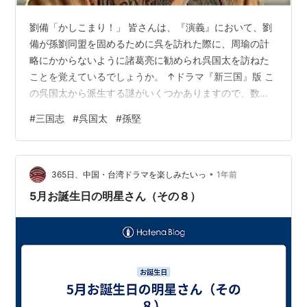
劉備「かしこまり！」 皆さんは、『演義』において、劉
備が孫劉同盟を固めるために呉を訪れた際に、周瑜の計
略にかからないように諸葛亮に勧められ呉国太を訪ねた
ことを覚えているでしょうか。 ↑ドラマ『新三国』版 こ
の呉国太から派生する謎がいくつかありますので、数回
に渉って別の登場人物も合わせて見ていこうと思いま
#
三国志
#
呉国太
#
孫堅
す。 さて、この呉国太はその呼び名自体に日本人ではな
じみの薄い身分の呼称がこめられています。 筆者が読ん
だ連環画（横山三国志でも同じかもしれませんが）で
•
は、呉国太夫人という記述だったと思われ、小学生の頃
365日、中国・台湾ドラマを楽しみたいっ
1年前
は呉国の太夫人という区切りで理解していた記憶があり
5月お誕生日の明星さん（その８）
ます。 ですが、それは間違いであり、国太とは…