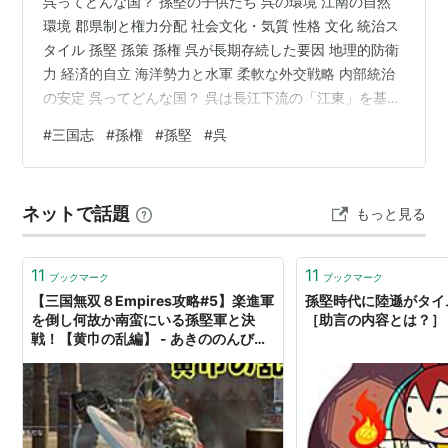
呉ってどんな国？ 孫堅の子供たち 呉の環境 江南の自然
環境 郡県制と権力分配 社会文化・気質 性格 文化 統治ス
タイル 孫堅 孫策 孫権 呉が長期存続した要因 地理的防衛
力 経済的自立 海洋勢力と水軍 柔軟な外交戦略 内部統治
の安定 呉ってどんな国？ 呉は長江下流の「江東」を基盤
とする国家であり、魏・蜀と並ぶ三国の一角です。魏や
#
三国志
#
孫権
#
孫堅
#
呉
蜀とは違い、豪族が連合しているのが特徴です。仕え
る、というよりも個別の有力豪族が協力連携している連
合艦隊スタイル です。 孫堅→孫策→孫権と権力が移行す
ネットで話題
もっと見る
る過程で、各人の軍事・政治スタイルや治世方針は異な
るも、一貫して「水軍と現地豪族の支持」を重視してい
ました。ちなみに孫…
11
11
ブックマーク
ブックマーク
【三国無双８Empires攻略#5】楽進軍
孫堅時代に陸遜がタイ
を倒し何故か南蛮にいる孫堅軍と決
［助言の内容とは？］
戦！【黄巾の乱編】 - あきののんびり
ゲームブログ