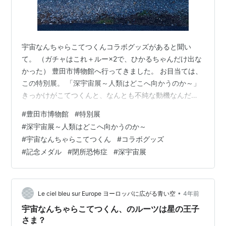
宇宙なんちゃらこてつくんコラボグッズがあると聞い
て。 （ガチャはこれ＋ルー×2で、ひかるちゃんだけ出な
かった） 豊田市博物館へ行ってきました。 お目当ては、
この特別展。 「深宇宙展～人類はどこへ向かうのか～」
きっかけがこてつくんと、なんとも不純な動機なんだけ
ど。 入り口はいくつあってもいいと思ってるので。 なん
#
豊田市博物館
#
特別展
ら問題はないのです← とか言いつつ、むしろしっかり夢
#
深宇宙展～人類はどこへ向かうのか～
中。 H3ロケットのフェアリング（高さ1/1、1/4カット模
#
宇宙なんちゃらこてつくん
#
コラボグッズ
型） 入ってすぐ、大きなロケット模型に圧倒されたかと
#
記念メダル
#
閉所恐怖症
#
深宇宙展
思えば。 ペンシルロケット（実物） 日本のロケット開発
の原点とも言える小さなロケットに感嘆。 いわば宇宙へ
の挑戦状、もとい…
•
Le ciel bleu sur Europe ヨーロッパに広がる青い空
4年前
宇宙なんちゃらこてつくん、のルーツは星の王子
さま？