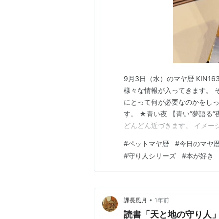
9月3日（水）のマヤ暦 KIN16
様々な情報が入ってきます。 
にとって何が必要なのかをし
す。 ★青い夜 【青い”夢語る
どんどん近づきます。 イメー
は、自分は何が好きなんだろ
#
ペットマヤ暦
#
今日のマヤ
い。 ★赤い地球（13日間） 
#
守り人シリーズ
#
本が好き
切に思っている人ととことん本
•
課長風月
1年前
読書「天と地の守り人