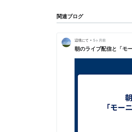
ISBN:4035402303
『夢の守
ISBN:4035402702
『虚空の
関連ブログ
ISBN:403540280X
『神の守り
ISBN:4035402907
『神の守り
ISBN:4035403105
『蒼路の
•
辺境にて
5ヶ月前
ISBN:4035403202
『天と地の
朝のライブ配信と「モ
ISBN:403540330X
『天と地の
ISBN:4035403407
『天と地の
ISBN:4035403601
『流れ行く
ISBN:4035403806
『炎路を行