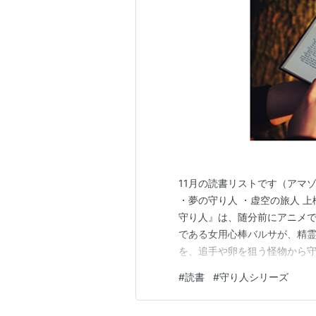
11月の読書リストです（アマ
・夢の守り人 ・虚空の旅人 
守り人』は、随分前にアニメで
である女用心棒バルサが、精
を、追手や卵を狙う怪物から守
う世界観が魅力的です。 アニ
#
読書
#
守り人シリーズ
ることに気づいて、まずは、
4巻の『虚空の旅人』まで一気