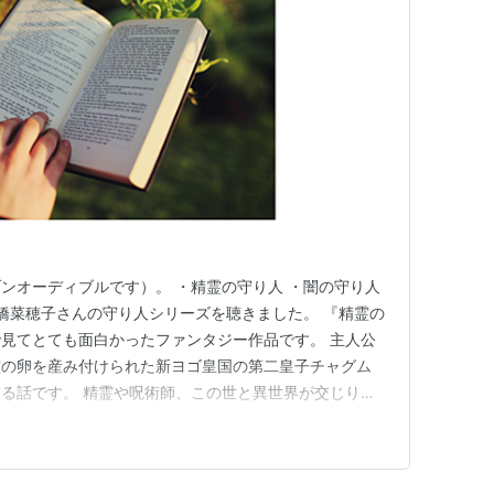
ゾンオーディブルです）。 ・精霊の守り人 ・闇の守り人
上橋菜穂子さんの守り人シリーズを聴きました。 『精霊の
見てとても面白かったファンタジー作品です。 主人公
霊の卵を産み付けられた新ヨゴ皇国の第二皇子チャグム
る話です。 精霊や呪術師、この世と異世界が交じり合
メは『精霊の守り人』だけだったので、その後の話があ
２巻目の『闇の守り人』を聴きましたが、止まらなくなり
に聴いてしまいまし…