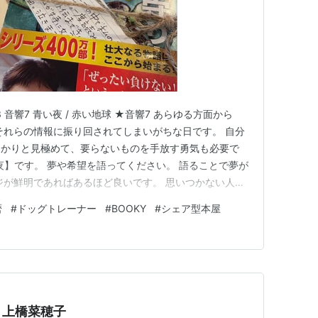
3 音響7 青い夜 / 赤い地球 ★音響7 あらゆる方面から
それらの情報に振り回されてしまいがちな日です。 自分
っかりと見極めて、要らないものを手放す勇気も必要で
”夜】です。 夢や希望を語ってください。 語ることで夢が
ジが鮮明であればあるほど良いです。 思いつかない人
う？ワクワクすることは何だろう？と考えてみてくださ
暦
#
ドッグトレーナー
#
BOOKY
#
シェア型本屋
たくさんの方と心を開いて話してみましょう。 特に、大
…
」上橋菜穂子