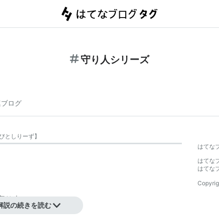
守り人シリーズ
連ブログ
びとしりーず
】
はてな
はてな
はてな
Copyrig
り人』
解説の続きを読む
り人』