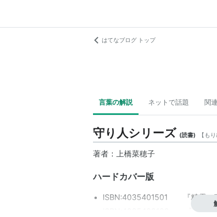
はてなブログ トップ
言葉の解説
ネットで話題
関
守り人シリーズ
(
読書
)
【
もり
著者：
上橋菜穂子
ハードカバー版
ISBN:4035401501
『精霊の守
ISBN:4035402109
『闇の守