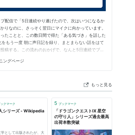
ライブ配信で「5日連続やり遂げたので、次はいつになるか
ばかりなのに、さっそく翌日にマイクに向かっています。
あったことと、この数日間で得た「ある気づき」を話した
化をもう一度 朝に声日記を録り、まとまらない話をはて
投稿する。この流れのおかげで、なんと5日連続でブロ
。 「わたし、ブログを再開しているぞ」という実感が
ニングページ
す。 かつて流行し、SNSの波に押されて少し潜伏して
化（少なくともわた…
もっと見る
5
ブックマーク
ブックマーク
シリーズ - Wikipedia
「ドラゴンクエストIX 星空
の守り人」シリーズ過去最高
出荷本数突破
文学として出版されたが、大