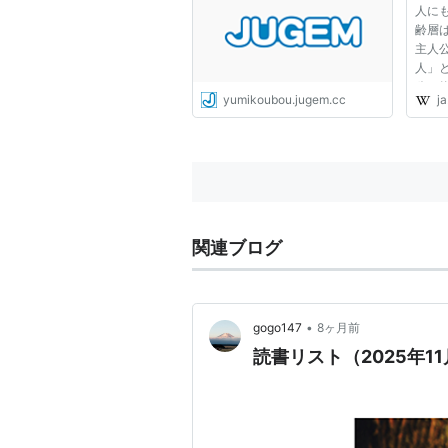
人に
齢層
主人
人」
公の
yumikoubou.jugem.cc
ja
付く
守り
メー
ので、
関連ブログ
•
gogo147
8ヶ月前
読書リスト（2025年1