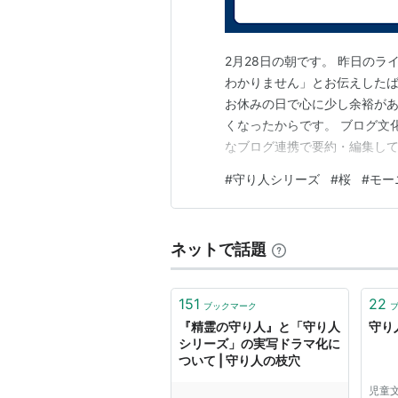
軽装版
2月28日の朝です。 昨日の
わかりません」とお伝えした
お休みの日で心に少し余裕が
くなったからです。 ブログ文
なブログ連携で要約・編集して
グを更新することができました
#
守り人シリーズ
#
桜
#
モー
湧いてきて、とてもうれしいで
いた感じがするブログという文
ネットで話題
文庫版
151
22
ブックマーク
『精霊の守り人』と「守り人
守り人
シリーズ」の実写ドラマ化に
ついて | 守り人の枝穴
児童