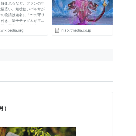
も好まれるなど、ファンの年
は幅広い。短槍使いバルサが
公の物語は題名に「〜の守り
と付き、皇子チャグムが主人
物語は題名に「〜の旅人」と
.wikipedia.org
nlab.itmedia.co.jp
。両物語は最終話（天と地の
人）で合流する。 上橋はイ
ジによる着想で物語が始まる
この時は、レンタルビデ...
1月）