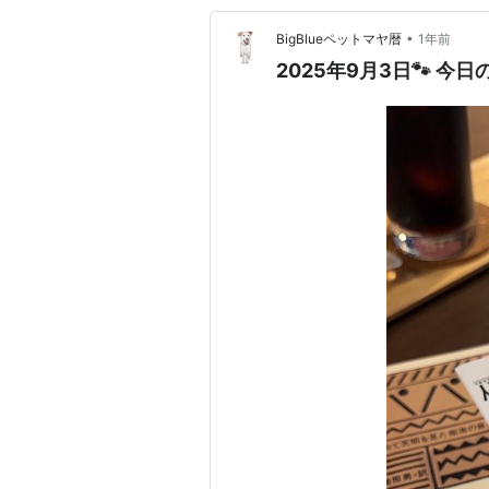
•
BigBlueペットマヤ暦
1年前
2025年9月3日🐾 今