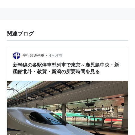
に、山中に開設された。
「
東京
から59分」の通勤圏として周辺を宅地開発をし
たものの、依然「
秘境駅
」に挙げられることがある。停
車する列車も少ない。
関連ブログ
■
北陸新幹線
金沢駅
…
長野駅
−
上田駅
−
佐久平駅
−
軽井沢駅
←「
安
•
平行普通列車
4ヶ月前
中榛名駅
」→
高崎駅
…（
大宮駅
…
東京駅
）
新幹線の各駅停車型列車で東京～鹿児島中央・新
函館北斗・敦賀・新潟の所要時間を見る
○
リスト
：
駅キーワード
○
リスト
：
駅つきキーワード