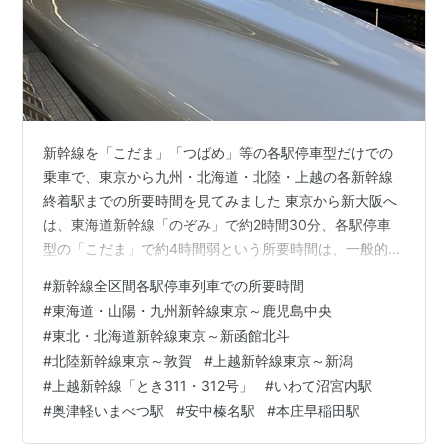
新幹線を「こだま」「つばめ」等の各駅停車型だけでの
乗車で、東京から九州・北海道・北陸・上越の各新幹線
終着駅までの所要時間を見てみました 東京から新大阪へ
は、東海道新幹線「のぞみ」で約2時間30分、各駅停車
型の「こだま」で約4時間弱という所要時間は、一般的に
も広く認識されていると思われます。 では、東京から山
#
新幹線全区間各駅停車列車での所要時間
陽・九州新幹線で鹿児島中央まで、また東北・北海道新
#
東海道・山陽・九州新幹線東京～鹿児島中央
幹線で新函館北斗まで、北陸・上越新幹線で敦賀・新潟
#
東北・北海道新幹線東京～新函館北斗
まで、新幹線の全駅に停車する各駅停車型列車では何時
#
北陸新幹線東京～敦賀
#
上越新幹線東京～新潟
間程度の所要時間でしょうか。 実際に東京～鹿児島中央
#
上越新幹線「とき311・312号」
#
いわて沼宮内駅
を全駅停車の「こだま」「つばめ」等で乗り継いでいく
#
奥津軽いまべつ駅
#
安中榛名駅
#
本庄早稲田駅
人はいないでしょうが、速達列車の時間を踏…