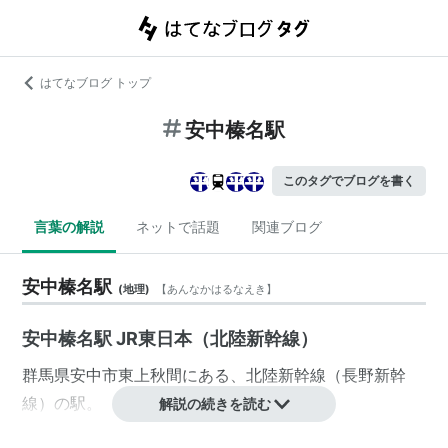
はてなブログ トップ
安中榛名駅
このタグでブログを書く
言葉の解説
ネットで話題
関連ブログ
安中榛名駅
(
地理
)
【
あんなかはるなえき
】
安中榛名駅 JR東日本（北陸新幹線）
群馬県
安中市
東上秋間
にある、
北陸新幹線
（
長野新幹
線
）の駅。
解説の続きを読む
1997年（平成9年）10月1日の
長野新幹線
開業ととも