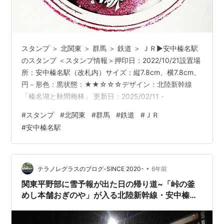
スタンプ ＞ 北関東 ＞ 群馬 ＞ 鉄道 ＞ ＪＲ▶安中榛名駅
のスタンプ ＜スタンプ情報＞押印日：2022/10/21設置場
所：安中榛名駅（改札内）サイズ：縦7.8cm、横7.8cm、
円－形色：黒状態：★★☆☆☆デザイン：北陸新幹線
「榛名湖と秋間梅林」 更新日：2025/02/11・
#
スタンプ
#
北関東
#
群馬
#
鉄道
#
ＪＲ
#
安中榛名駅
•
テラノレグラスのブログ-SINCE 2020-
6年前
関東平野部に雪予報が出た日の帰り道~「峠の釜
めし本舗おぎのや」が入る北陸新幹線・安中榛名
駅（駐車場代は無料♪）~