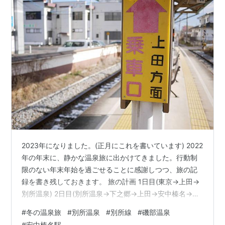
2023年になりました。(正月にこれを書いています) 2022
年の年末に、静かな温泉旅に出かけてきました。行動制
限のない年末年始を過ごせることに感謝しつつ、旅の記
録を書き残しておきます。 旅の計画 1日目(東京→上田→
別所温泉) 2日目(別所温泉→下之郷→上田→安中榛名→磯
部温泉) オレンジバス 3日目(磯部温泉→高崎→東京) 今回
#
冬の温泉旅
#
別所温泉
#
別所線
#
磯部温泉
の旅のまとめ 今回行った場所 観光スポット (上田)生島足
#
安中榛名駅