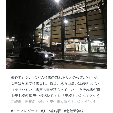
都心でも５cmほどの積雪の恐れありとの報道だったが、
安中は夜まで積雪なし。職場がある山沿いは結構ヤバい
（滑りやすい）雪質の雪が積もっていた。 みぞれ雪が降
る安中榛名駅 安中榛名駅近くに「安榛トンネル」という
高崎市（旧榛名地域）と安中市を繋ぐトンネルがあり、
ここを使って通勤している。雪の日は大体、このトンネ
#
テラノレグラス
#
安中榛名駅
#
北陸新幹線