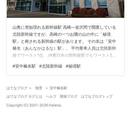
山奥に突如現れる新幹線駅 高崎―金沢間で開業している
北陸新幹線ですが、高崎の一つお隣の山の中に「秘境
駅」と称される新幹線の駅があります。 その名は「安中
榛名（あんなかはるな）駅」。 平均乗車人員は北陸新幹
線でワースト1位、JR東日本の新幹線駅でもワースト2位
とトップクラスの利用者の少なさとなっています。 今回
#
安中榛名駅
#
北陸新幹線
#
秘境駅
は安中榛名駅の全貌とその駅の周辺はどうなっているの
か、見ていきます！ 山奥に突如現れる新幹線駅 安中榛名
駅を観察！ 落ち葉の吹き込むホーム 不可解なスペースの
はてなブログ
>
地理
>
安中榛名駅
先には… 前後左右、坂の途中にある立地 改札口前の「お
はてなブログ タグとは
ヘルプ
開発ブログ
はてなブログトップ
ぎのや」は周辺唯一の飲食店 まるで地方空港？衝撃の駅
前風景 安中榛名駅を観察！…
Copyright (C) 2001-
2026
Hatena.