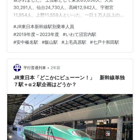
30,291人、仙台24,730人、高崎12,942人、宇都宮
11,954人、上野11,559人といった、一日１万人以上の乗
車人員の駅もあれば、100人に満たない２桁乗車人員の新
#
JR東日本新幹線駅別乗車人員
幹線駅もあります。 今回は、2023年度乗車人員が2,000
#
2019年度～2023年度
#
いわて沼宮内駅
人未満の新幹線16駅について、2019年度から５年間の乗
#
安中榛名駅
#
飯山駅
#
上毛高原駅
#
七戸十和田駅
車人員の推移をみてみたいと思います。 以下のデータの
見方 左から、駅名：2019年度乗車人員→同2020年度→
同2021年度→同2022年…
•
平行普通列車
2年前
JR東日本「どこかにビューーン！」 新幹線単独
７駅＋α２駅企画はどうか？