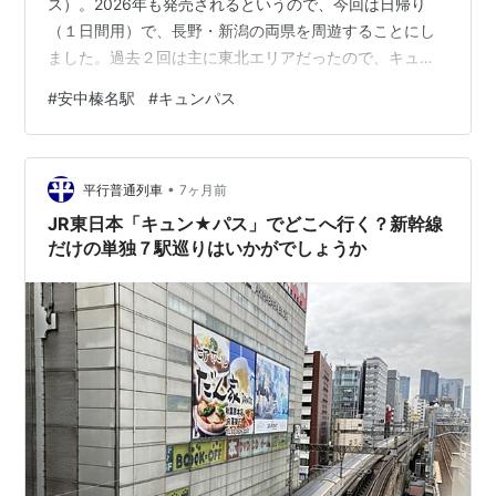
ス）。2026年も発売されるというので、今回は日帰り
（１日間用）で、長野・新潟の両県を周遊することにし
ました。過去２回は主に東北エリアだったので、キュン
パス的には初めての方角。北陸新幹線、上越新幹線を計
#
安中榛名駅
#
キュンパス
５回乗車し、大いに活用しました。新幹線が乗り降り自
由というメリットを活かすとすると、ここはやはり下車
したことのない新幹線駅が優先。関東エリアで最後に残
•
った安中榛名をまずめざしました。 長野行き「あさま」
平行普通列車
7ヶ月前
603号（安中榛名8：32発）安中榛名駅（北陸新幹線）１
JR東日本「キュン★パス」でどこへ行く？新幹線
番線ホーム。下り列車は発車後すぐに「第…
だけの単独７駅巡りはいかがでしょうか