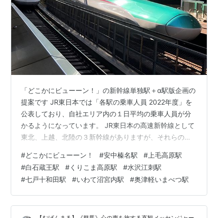
「どこかにビューーン！」の新幹線単独駅＋α駅版企画の
提案です JR東日本では「各駅の乗車人員 2022年度」を
公表しており、自社エリア内の１日平均の乗車人員が分
かるようになっています。 JR東日本の高速新幹線として
東北、上越、北陸の３新幹線がありますが、それらの駅
のうち、在来線に接続しない新幹線だけの単独駅が７駅
#
どこかにビューーン！
#
安中榛名駅
#
上毛高原駅
あります。 これらの７駅はいずれも１日の乗車人員が少
#
白石蔵王駅
#
くりこま高原駅
#
水沢江刺駅
ないことが特徴です。 「各駅の乗車人員 2022年度」に
#
七戸十和田駅
#
いわて沼宮内駅
#
奥津軽いまべつ駅
よる新幹線単独７駅の乗車人員と、平日の定期列車本数
をみてみます。 JR東日本の新幹線単独７駅の2022年度
乗車人員 〇 東北新幹線 ・白石蔵王：698人、19.5往復
【むげんまる】《群馬》心の声を旅する直観メッセンジャー