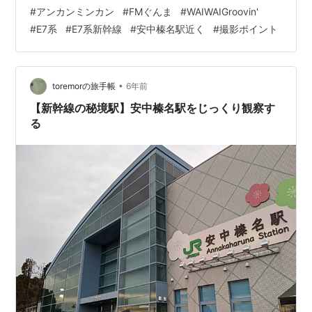
ルを境に高崎側の方で積雪が多くなる。道も高崎側は日
#
アンカンミンカン
#
FMぐんま
#
WAIWAIGroovin'
陰が多いカーブ路で車幅も狭くなるので注意が必要だ。
#
E7系
#
E7系新幹線
#
安中榛名駅近く
#
撮影ポイント
今日も会社からの帰路は安榛トンネルを抜けると道路の
積雪も少なくなった。 ここまで来たら一安心。 この時間
だとやってないけど、駅を入ってすぐ左には立ち食いそ
ばを兼ねた売店がある。峠の釜めしで有名な…
•
toremorの旅手帳
6年前
【新幹線の秘境駅】安中榛名駅をじっくり観察す
る