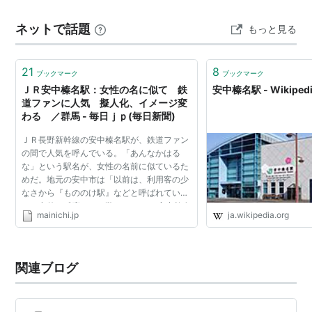
ネットで話題
もっと見る
21
8
ブックマーク
ブックマーク
ＪＲ安中榛名駅：女性の名に似て 鉄
安中榛名駅 - Wikiped
道ファンに人気 擬人化、イメージ変
わる ／群馬 - 毎日ｊｐ(毎日新聞)
ＪＲ長野新幹線の安中榛名駅が、鉄道ファン
の間で人気を呼んでいる。「あんなかはる
な」という駅名が、女性の名前に似ているた
めだ。地元の安中市は「以前は、利用客の少
なさから『もののけ駅』などと呼ばれてい
た。意外な反応だ」と驚いている。 安中榛名
mainichi.jp
ja.wikipedia.org
駅は開業した９７年当時、利用客が少なく、
駅周辺が閑散としてお...
関連ブログ