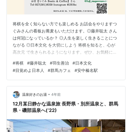
将棋を全く知らない方でも楽しめる お話会をやりますつ
ぐみさんの看板お蕎麦もいただけます。◎藤井聡太 さん
は何冠になっているか？ ◎人生を楽しく生きることにつ
ながる ◎日本文化 を大切にしよう 将棋を知ると、心が
高次元 で生きられるようになります。ぜひ、お気軽にい
らしてください。質問などもお待ちしています。【負け
#
将棋
#
藤井聡太
#
羽生善治
#
日本文化
ました】と言える心を - 【むげんまる】《群馬》心の声
#
目覚めよ日本人
#
群馬カフェ
#
安中榛名駅
を旅する直観メッセンジャー／潜在数秘術®＋お話聴きセ
ッション・算数数学の学習サポート・将棋レッスンなど
(hatenablog.com)【将棋を指す心構え】 - 【むげんま
る】《群馬》心の声を旅する直観メッセンジャー／潜在
•
温泉好きのお湯
4年前
数秘術®＋…
12月某日静かな温泉旅 長野県・別所温泉と、群馬
県・磯部温泉へ(’22)