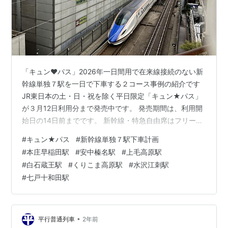
「キュン♥パス」2026年一日間用で在来線接続のない新
幹線単独７駅を一日で下車する２コース事例の紹介です
JR東日本の土・日・祝を除く平日限定「キュン★パス」
が３月12日利用分まで発売中です。 発売期間は、利用開
始日の14日前までです。 新幹線・特急自由席はフリー乗
車、有効期間１日タイプの場合、指定席は２回まで使え
#
キュン★パス
#
新幹線単独７駅下車計画
て１万円は格安です。 さて、東北・上越・北陸新幹線の
#
本庄早稲田駅
#
安中榛名駅
#
上毛高原駅
駅は在来線と併設しているのが基本ですが、路線配置の
#
白石蔵王駅
#
くりこま高原駅
#
水沢江刺駅
事情等から、在来線接続のない新幹線だけの単独駅も存
#
七戸十和田駅
在します。 その新幹線だけの単独駅で乗り降りを体験し
てみるのも「キュン★パス」ならではの面白みの一つで
す。 新幹線だけの単独７駅と2…
•
平行普通列車
2年前