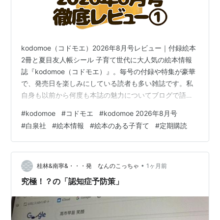
kodomoe（コドモエ）2026年8月号レビュー｜付録絵本
2冊と夏目友人帳シール 子育て世代に大人気の絵本情報
誌『kodomoe（コドモエ）』。毎号の付録や特集が豪華
で、発売日を楽しみにしている読者も多い雑誌です。私
自身も以前から何度も本誌の魅力についてブログで語っ
てきましたが、2025年8月号からは念願の【定期購読】
#
kodomoe
#
コドモエ
#
kodomoe 2026年8月号
をスタートし、発売日に近いタイミングで自宅に届く安
#
白泉社
#
絵本情報
#
絵本のある子育て
#
定期購読
心感とワクワクを味わえるようになりました。 せっかく
定期購読を始めたので、2025年10月号から毎号の感想や
付録レビューを「最新号レビュー」として投稿してきま
した。 そして今回の2026年8月号は、定期購読2年目の
•
桂林&南寧&・・・発 なんのこっちゃ
1ヶ月前
最初の1冊。 …
究極！？の「認知症予防策」