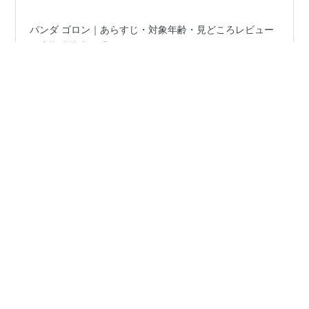
パンダ ゴロン｜あらすじ・対象年齢・見どころレビュー
">定期購読中の「がっけん おはなしえほん おひさま」の
5月号で届いた『パンダ ゴロン』は、4～5歳向けのライ
ンナップの中では少し意外な、のほほんとした雰囲気の
絵本でした。 ">4月号がなぞなぞ絵本だったので、その
ゆるさに思わず「えっ？」ち驚いたのですが、息子はむ
#
パンダゴロン
#
きくちちき
#
Gakken
しろこちらに夢中。 ">動物が大好きなこともあって何度
#
がっけんおはなしえほん
#
定期購読
#
動物絵本
も読んでいました。 ">先日、書店で平積みされているの
#
絵本のある子育て
を見て書籍化を知ったので、久しぶりに広げながらレビ