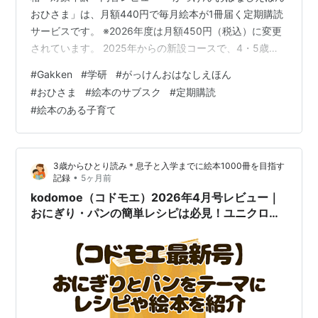
おひさま」は、月額440円で毎月絵本が1冊届く定期購読
サービスです。 ※2026年度は月額450円（税込）に変更
されています。 2025年からの新設コースで、4・5歳
（年中）を対象にしたコースです。 わが家では、息子が
#
Gakken
#
学研
#
がっけんおはなしえほん
長めのおはなし絵本に慣れてきたこともあり、当時3歳の
#
おひさま
#
絵本のサブスク
#
定期購読
年少クラスでしたが、この1つおにいさんのコースを1年
#
絵本のある子育て
間購読しました。 実際に12冊読んでみて、 子どもがよく
読む絵本の特徴 反応の違い 定期購読のメリット・デメリ
ット などがかなりはっきり見えてきました。 この記事で
3歳からひとり読み＊息子と入学までに絵本1000冊を目指す
は、 …
•
記録
5ヶ月前
kodomoe（コドモエ）2026年4月号レビュー｜
おにぎり・パンの簡単レシピは必見！ユニクロコ
ーデにもちろん絵本情報も！