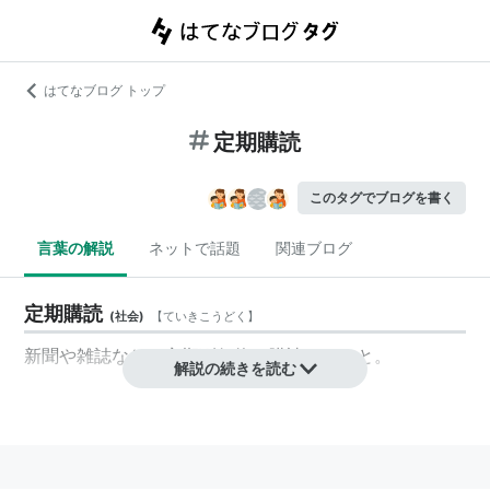
はてなブログ トップ
定期購読
このタグでブログを書く
言葉の解説
ネットで話題
関連ブログ
定期購読
(
社会
)
【
ていきこうどく
】
新聞や雑誌などの定期刊行物を購読すること。
解説の続きを読む