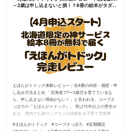
～2歳は申し込まないと損！？8冊の絵本がタダで
もらえる神事業
えほんがトドック体験レビュー｜全8冊の内容・感想・申
し込み方法まとめ 「北海道で1〜2歳児を育てているな
ら、申し込まない理由がない！」と言われる、コープさ
っぽろの『えほんがトドック』。 実は15年以上の歴史が
ある、道内でも超ロングランの信頼ある子育て支援事業
です。 わが家も1年間利用し、先日ついに全8冊（＋抽選
#
えほんがトドック
#
コープさっぽろ
#
定期購読
で当たったおまけの1冊）がすべて揃いました。 「無料で