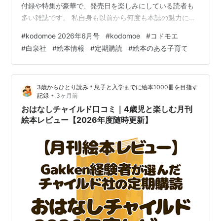
付録や特集が豪華で、発売日を楽しみにしている読者も
多い雑誌です。 私自身も以前から何度も本誌の魅力につ
いてブログで語ってきましたが、2025年8月号からは念
#
kodomoe 2026年6月号
#
kodomoe
#
コドモエ
願の【定期購読】をスタートし、発売日に近いタイミン
#
白泉社
#
絵本情報
#
定期購読
#
絵本のある子育て
グで自宅に届く安心感とワクワクを味わえるようになり
ました。 せっかく定期購読を始めたので、2025年10月
号から毎号の感想や付録レビューを「最新号レビュー」
3歳からひとり読み＊息子と入学までに絵本1000冊を目指す
として投稿することにしました！ 読者の皆さんと一緒
•
記録
3ヶ月前
に、この雑誌を楽…
おはなしチャイルド口コミ｜4歳児と楽しむ月刊
絵本レビュー【2026年度随時更新】