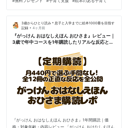
#
無料プレゼント
#
子育て支援
#
絵本のある子育て
新品の絵本がもらえる」というだけでも十分すぎるほど
お得ですが、実際に体験してわかったのは、単に「モ
ノ」が届くだけじゃない、親子の時間に寄り添ってくれ
3歳からひとり読み＊息子と入学までに絵本1000冊を目指す
るサービスだということ。 今回は、実際に利用してみて
•
記録
4ヶ月前
わかったリアルな魅力と、届いた全9…
『がっけん おはなしえほん おひさま』レビュー｜
3歳で年中コースを1年購読したリアルな反応と全
12冊一覧
『がっけん おはなしえほん おひさま』1年間購読｜価
格・対象年齢・内容レビュー 「がっけん おはなしえほん