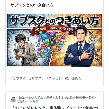
この雑誌を楽しむ記録…
サブスクとのつき合い方
#
サブスク
#
サブスクリプション
#
定期購読
3歳からひとり読み＊息子と入学までに絵本1000冊を目指す
•
記録
4ヶ月前
『えほんがトドック』実体験レビュー｜北海道の1