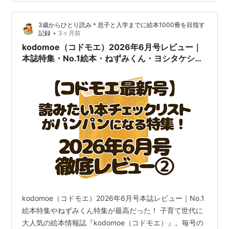
たなあ、と感心してしまった。 以上は友人に手書きでは
がきを書いていて経験したことだが、僕にもやはり「認
3歳からひとり読み＊息子と入学までに絵本1000冊を目指す
知症」の兆しがあるのかなあ、と心配になってしまう。
•
記録
3ヶ月前
そして、ふと思いついた。この「なんのこっちゃ」は普
kodomoe（コドモエ）2026年6月号レビュー｜
通、パソコンに向かって書き始めているが、まず紙片に
本誌特集・No.1絵本・ねずみくん・ヨシタケシン
手で…
スケさん感想
kodomoe（コドモエ）2026年6月号本誌レビュー｜No.1
絵本特集やねずみくん特集が最高だった！ 子育て世代に
大人気の絵本情報誌『kodomoe（コドモエ）』。毎号の