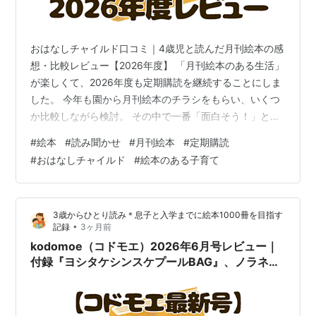
おはなしチャイルド口コミ｜4歳児と読んだ月刊絵本の感
想・比較レビュー【2026年度】 「月刊絵本のある生活」
が楽しくて、2026年度も定期購読を継続することにしま
した。 今年も園から月刊絵本のチラシをもらい、いくつ
か比較しながら検討。 その中で一番「面白そう！」と感
じたのが、チャイルド社の『おはなしチャイルド』でし
#
絵本
#
読み聞かせ
#
月刊絵本
#
定期購読
た。 前年は『がっけんおはなしえほん おひさま』を購読
#
おはなしチャイルド
#
絵本のある子育て
していましたが、今回は「他社が気になったから乗り換
えた」というより、今年のラインナップを見比べた中
で、息子が楽しめそうなテーマや雰囲気だったことが決
3歳からひとり読み＊息子と入学までに絵本1000冊を目指す
め手です。 実際に読んでみると、 絵本の雰囲気 読み聞
•
記録
3ヶ月前
かせの空気感 テーマ選び な…
kodomoe（コドモエ）2026年6月号レビュー｜
付録『ヨシタケシンスケプールBAG』、ノラネコ
ぐんだん『きおくカード』、絵本『せかいのこと
ばでこんにちは』