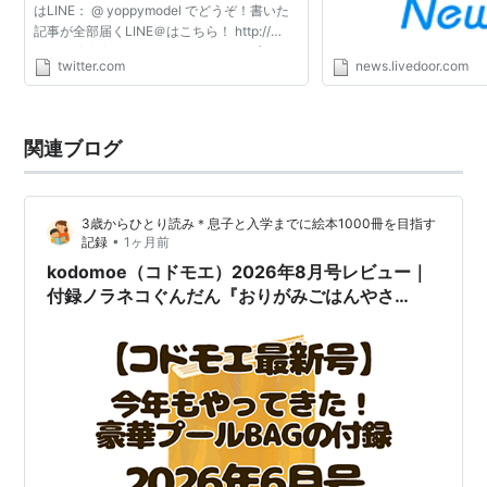
はLINE： @ yoppymodel でどうぞ！書いた
記事が全部届くLINE＠はこちら！ http://
line.me/ti/p/%40yoppym odel … ←ブラウ
twitter.com
news.livedoor.com
ザで開いてね
関連ブログ
3歳からひとり読み＊息子と入学までに絵本1000冊を目指す
•
記録
1ヶ月前
kodomoe（コドモエ）2026年8月号レビュー｜
付録ノラネコぐんだん『おりがみごはんやさ
ん』、絵本『ひんやりひやひや』、 『夏目友人
帳』ニャンコ先生シール