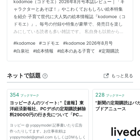
kodomoe（コドモエ）2026年8月号本誌レビュー｜「キ
ャラクターとあそぼ！」やこわくておもしろい絵本特集
を紹介 子育て世代に大人気の絵本情報誌『kodomoe（コ
ドモエ）』。毎号の付録や特集が豪華で、発売日を楽し
みにしている読者も多い雑誌です。 私自身も以前から何
度も本誌の魅力についてブログで語ってきましたが、
#
kodomoe
#
コドモエ
#
kodomoe 2026年8月号
2025年8月号からは念願の【定期購読】をスタートし、
#
白泉社
#
絵本情報
#
絵本のある子育て
#
定期購読
発売日に近いタイミングで自宅に届く安心感とワクワク
を味わえるようになりました。 せっかく定期購読を始め
たので、2025年10月号から毎号の感想や付録レビューを
ネットで話題
もっと見る
「最新号レビュー」として投稿することにしました！ 読
者の皆さんと一緒に…
354
228
ブックマーク
ブックマーク
ヨッピーさんのツイート: "【速報】東
"新聞の定期購読はバカを
洋経済新報社、PCデポの定期購読解除
ブドアニュース
料29000円の行き先について「PCデ
ポが取るのか、それとも東洋経済に支
ヨッピー @ yoppymodel 記事書いたり広告
払われるのか」という質問で6日待っ
作ったりしてます。お仕事依頼は
た結果��
yoppymodel@gmail.com もしくはDMもしく