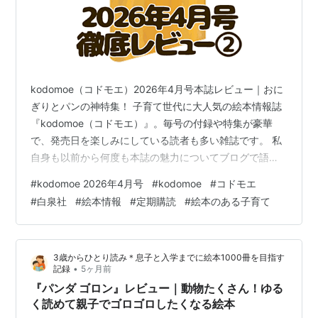
kodomoe（コドモエ）2026年4月号本誌レビュー｜おに
ぎりとパンの神特集！ 子育て世代に大人気の絵本情報誌
『kodomoe（コドモエ）』。毎号の付録や特集が豪華
で、発売日を楽しみにしている読者も多い雑誌です。 私
自身も以前から何度も本誌の魅力についてブログで語っ
てきましたが、2025年8月号からは念願の【定期購読】
#
kodomoe 2026年4月号
#
kodomoe
#
コドモエ
をスタートし、発売日に近いタイミングで自宅に届く安
#
白泉社
#
絵本情報
#
定期購読
#
絵本のある子育て
心感とワクワクを味わえるようになりました。 せっかく
定期購読を始めたので、2025年10月号から毎号の感想や
付録レビューを「最新号レビュー」として投稿すること
3歳からひとり読み＊息子と入学までに絵本1000冊を目指す
にしました！ 読者の皆さんと一緒に、この雑誌を楽しむ
•
記録
5ヶ月前
記録を残していけた…
『パンダ ゴロン』レビュー｜動物たくさん！ゆる
く読めて親子でゴロゴロしたくなる絵本