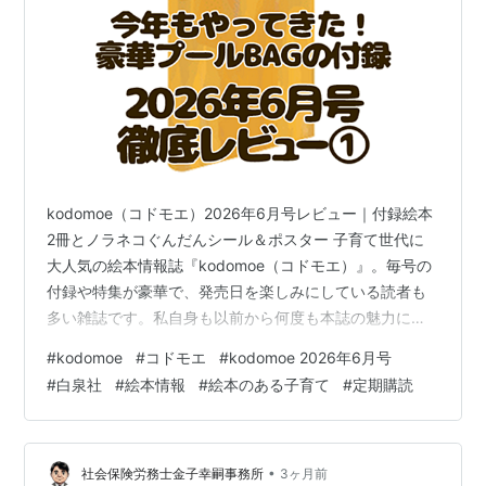
kodomoe（コドモエ）2026年6月号レビュー｜付録絵本
2冊とノラネコぐんだんシール＆ポスター 子育て世代に
大人気の絵本情報誌『kodomoe（コドモエ）』。毎号の
付録や特集が豪華で、発売日を楽しみにしている読者も
多い雑誌です。私自身も以前から何度も本誌の魅力につ
いてブログで語ってきましたが、2025年8月号からは念
#
kodomoe
#
コドモエ
#
kodomoe 2026年6月号
願の【定期購読】をスタートし、発売日に近いタイミン
#
白泉社
#
絵本情報
#
絵本のある子育て
#
定期購読
グで自宅に届く安心感とワクワクを味わえるようになり
ました。せっかく定期購読を始めたので、2025年10月号
から毎号の感想や付録レビューを「最新号レビュー」と
して投稿することにしました！ 読者の皆さんと一緒に、
•
社会保険労務士金子幸嗣事務所
3ヶ月前