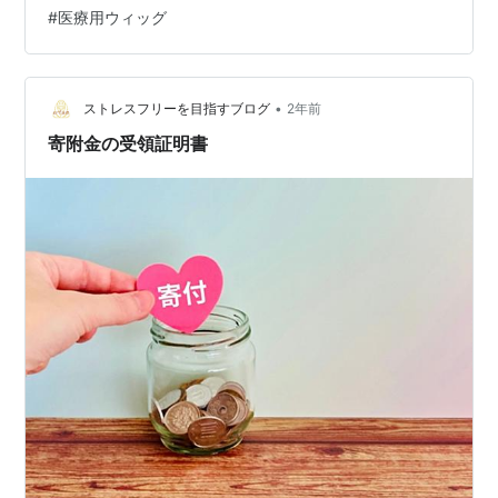
いるのが分かる。だいたい3か月で4cm伸びるとすると、
#
医療用ウィッグ
1年で16センチ、2年で32cmという計算か。 そういうわ
けで、2年と4か月ほど伸ばした結果、35cmの毛束が出
来た。なので2年ぶり2回目のヘアドネーションをするこ
ととした。ヘア+ドネーション（寄附）＝髪の毛を寄附す
•
ストレスフリーを目指すブログ
2年前
る。 癌など…
寄附金の受領証明書