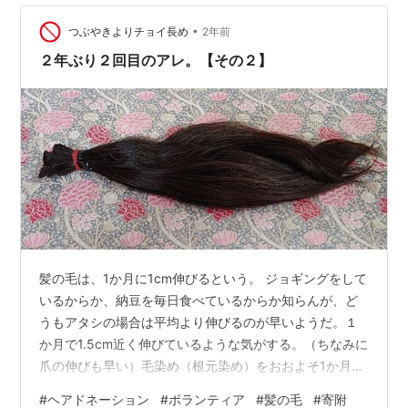
とは事実。なお、自分は返礼品目的でもいいじゃん派で
す。リーマンとして漏れなく納税しているからそのくら
•
つぶやきよりチョイ長め
2年前
いはいいじゃないかと小一時間（以下略）…
２年ぶり２回目のアレ。【その２】
髪の毛は、1か月に1cm伸びるという。 ジョギングをして
いるからか、納豆を毎日食べているからか知らんが、ど
うもアタシの場合は平均より伸びるのが早いようだ。１
か月で1.5cm近く伸びているような気がする。（ちなみに
爪の伸びも早い）毛染め（根元染め）をおおよそ1か月半
に1度しているが、根元部分を見ると2cmくらいは伸びて
#
ヘアドネーション
#
ボランティア
#
髪の毛
#
寄附