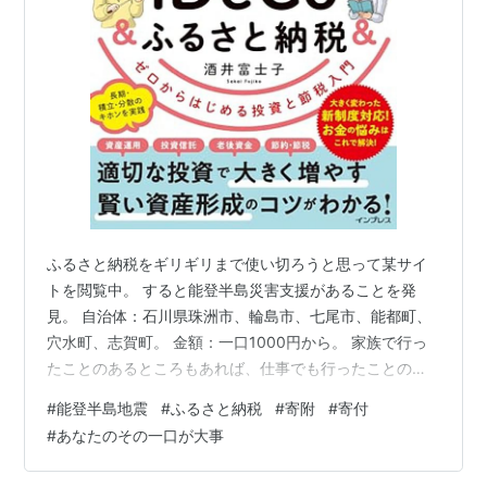
ふるさと納税をギリギリまで使い切ろうと思って某サイ
トを閲覧中。 すると能登半島災害支援があることを発
見。 自治体：石川県珠洲市、輪島市、七尾市、能都町、
穴水町、志賀町。 金額：一口1000円から。 家族で行っ
たことのあるところもあれば、仕事でも行ったことのあ
るところも。 いくつかにポチポチ。 まだ1年経ってな
#
能登半島地震
#
ふるさと納税
#
寄附
#
寄付
い。 ふるさと納税否定派は返礼品目的となっている点を
#
あなたのその一口が大事
問題視する。きっとこういうのが本来のふるさと納税な
のだろう。ただし税金の使われ方を考える契機になるこ