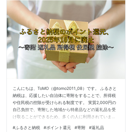
こんにちは、ToMO（@tomo2011_08）です。 ふるさと
納税は、応援したい自治体に寄附をすることで、所得税
や住民税の控除が受けられる制度です。 実質2,000円の
自己負担で、寄附した地域から特産品などの返礼品を受
け取ることができるため、多くの人に利用されていま
す。 この制度は、寄附者が自らの意思でふるさとやお世
#
ふるさと納税
#
ポイント還元
#
寄附
#
返礼品
話になった地方団体に寄附を行い、地方を応援し、活性