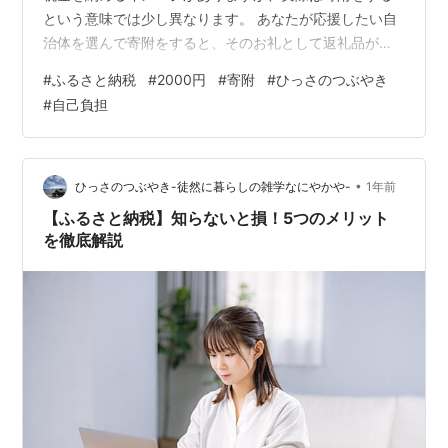
という意味では少し異なります。 あなたが応援したい自
治体を選んで寄附をすると、そのお礼として返礼品がも
らえて、さらに税金が安くなるという、一石二鳥の制度
#
ふるさと納税
#
2000円
#
寄附
#
ひっさのつぶやき
なのです。 ふるさと納税において「実質2,000円負担」
#
自己負担
ということを聞いたことはありませんか？ 今回はこの仕
組みについて説明していきます。 ◯「実質2,000円負
担」とは？ 例えば、年収400万円の会社員の方が、とあ
る自治体に30,000円寄附したとしましょう。 すると、翌
•
ひっさのつぶやき-徒然に暮らしの雑学なにやかや-
1年前
年の所得税と住民税から…
【ふるさと納税】知らないと損！5つのメリット
を徹底解説