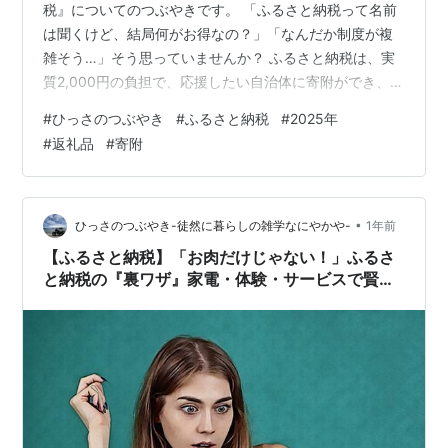
税』についてのつぶやきです。 「ふるさと納税って名前
は聞くけど、結局何がお得なの？」「なんだか制度が複
雑そう…」そう思っていませんか？ ふるさと納税は、実
質2,000円の負担で、応援したい自治体に寄附ができ、そ
のお礼として地域の特産品がもらえる画期的な制度で
#
ひっさのつぶやき
#
ふるさと納税
#
2025年
す。 さらに、寄附した金額は税金から控除されるため、
#
返礼品
#
寄附
賢く活用すれば家計の節約にも繋がります。 2025年も、
ふるさと納税は魅力的な制度として継続されますが、制
度改正やトレンドも常に変化しています。 今回は、最新
情報を交えながら、ふるさと納税の仕組みから活用術ま
•
ひっさのつぶやき-徒然に暮らしの雑学なにやかや-
1年前
でを徹底解説します！ ◯ふるさと…
【ふるさと納税】「お肉だけじゃない！」ふるさ
と納税の『裏ワザ』家電・体験・サービスで賢く
得する徹底ガイド