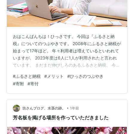
おはこんばんちは！ひっさです。 今回は『ふるさと納
税』についてのつぶやきです。 2008年にふるさと納税が
始まって17年ほど。 年々利用者は増えているといわれて
いますが、 2023年度は6人に1人が利用されたと言われ
ています。 まだまだ伸びしろのあるふるさと納税。 今一
度ふるさと納税のメリットについて振り返ってみましょ
#
ふるさと納税
#
メリット
#
ひっさのつぶやき
う。 〇ふるさと納税のメリットとは？ ・メリット1：実
#
寄附
#
寄付
質負担は2,000円だけ！？ ふるさと納税を利用すると、
寄附金額から2,000円を差し引いた額が、所得税・住民税
から控除されます。 例えば、年間の寄附金額が5万円だ
った場合、2,000円を差し引いた48,000円が、来年度の
•
坊さんブログ、水茎の跡。
1年前
所…
芳名板を掲げる場所を作っていただきました