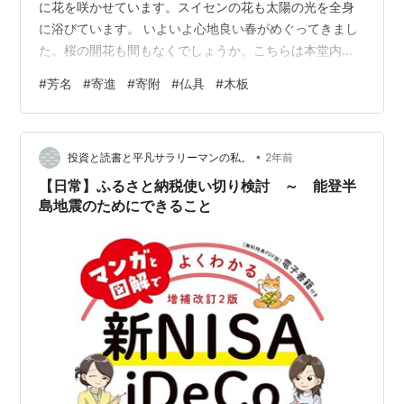
に花を咲かせています。スイセンの花も太陽の光を全身
に浴びています。 いよいよ心地良い春がめぐってきまし
た。桜の開花も間もなくでしょうか。こちらは本堂内に
ある「寄進者御芳名」の板。 ほう‐めい〔ハウ‐〕【芳
#
芳名
#
寄進
#
寄附
#
仏具
#
木板
名】１ 相手を敬って、その姓名をいう語。お名前。「御
―はかねてより承知いたしております」「―録」２ 誉れ
のある名。よい評判。名声。「―を後世に残す」『デジ
•
タル大辞典』より ご先祖さまのご冥福を祈って御寄進く
投資と読書と平凡サラリーマンの私。
2年前
ださった方のお名前と品物の名が掲げられています。設
【日常】ふるさと納税使い切り検討 ～ 能登半
置してからだいぶ年月が経って、有り難い…
島地震のためにできること