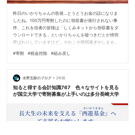
昨日のいかりちゃんの告発…とうとうお金の話になりま
したね。100万円寄附したのに領収書が発行されない事
件、これを信者の皆様は「しくみネットから領収書をダ
ウンロードできる」といかりちゃんを嘘つきだとか情弱
呼ばわりしていますけど、それこそ情弱過ぎやしません
か…？ いかりちゃんの告発は党費の領収書だけの話では
#
寄附
#
税金控除
#
組み戻し
ない。お金の流れがクリーンな団体である、と自慢して
いる有本さんの嘘を暴いているわけですよ。現状のシス
テムだと日本国籍を確認するチェック項目欄にチェック
•
をいれるだけ…、現金授受ではなく全て銀行振り込みだ
水野五郞のブログ
2年前
からお金の流れがクリーンだと言うにはあまりにも管理
知ると得する会計知識767 色々なサイトを見る
が杜撰すぎやしませんか？という話 自民党に「党…
が国立大学で寄附募集が上手いのは多分長崎大学