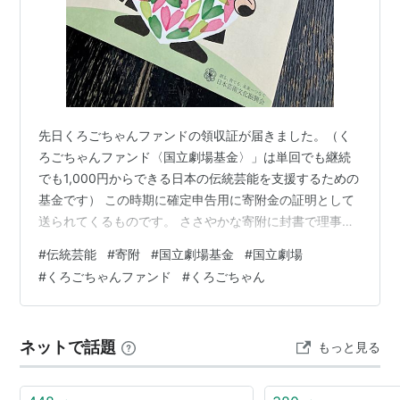
先日くろごちゃんファンドの領収証が届きました。（く
ろごちゃんファンド〈国立劇場基金〉」は単回でも継続
でも1,000円からできる日本の伝統芸能を支援するための
基金です） この時期に確定申告用に寄附金の証明として
送られてくるものです。 ささやかな寄附に封書で理事長
名義の挨拶と添え状付き。手間をおかけしているけれど
#
伝統芸能
#
寄附
#
国立劇場基金
#
国立劇場
封書が送られてくるのは年に二、三度。この領収証と寄
#
くろごちゃんファンド
#
くろごちゃん
附金の受入と活用状況報告ぐらいです。 毎度どーもと中
を確認すると、添え状に手書きで昨年秋に参加したくろ
ごちゃんファンド感謝イベントへの参加のお礼が書かれ
ネットで話題
もっと見る
ていました。当日明るい笑顔で対応してくださった若手
の担当者さん達が思い出されてほっこり。…