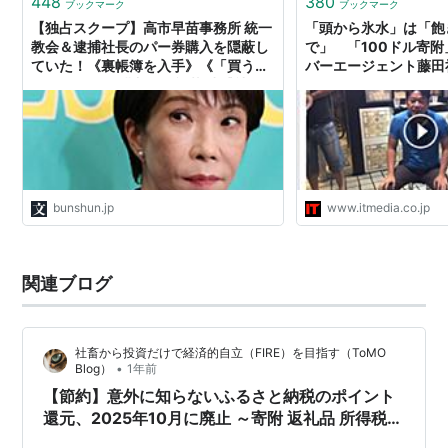
448
380
ブックマーク
ブックマーク
【独占スクープ】高市早苗事務所 統一
「頭から氷水」は「飽
教会＆逮捕社長のパー券購入を隠蔽し
で」 「100ドル寄
ていた！《裏帳簿を入手》《「買うた
バーエージェント藤田
れ」54万円分購入も不記載 逮捕社長
が告白》《パー券購入を「寄附」と虚
偽記載 税控除で「選挙区民を優遇」》
| 週刊文春
bunshun.jp
www.itmedia.co.jp
関連ブログ
社畜から投資だけで経済的自立（FIRE）を目指す（ToMO
•
Blog）
1年前
【節約】意外に知らないふるさと納税のポイント
還元、2025年10月に廃止 ～寄附 返礼品 所得税
住民税 控除～