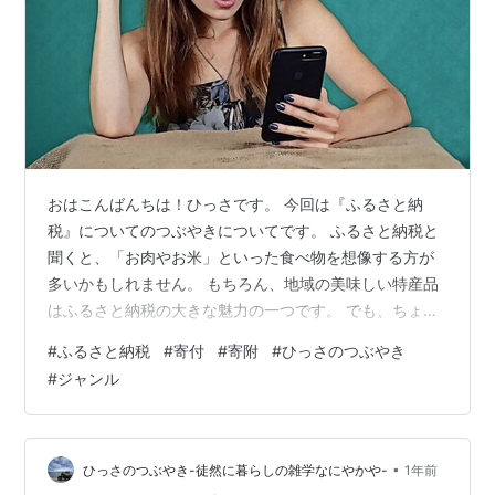
おはこんばんちは！ひっさです。 今回は『ふるさと納
税』についてのつぶやきについてです。 ふるさと納税と
聞くと、「お肉やお米」といった食べ物を想像する方が
多いかもしれません。 もちろん、地域の美味しい特産品
はふるさと納税の大きな魅力の一つです。 でも、ちょっ
と待ってください！ ふるさと納税の返礼品は、食べ物だ
#
ふるさと納税
#
寄付
#
寄附
#
ひっさのつぶやき
けじゃないんです。 実は、日々の暮らしに役立つ家電
#
ジャンル
や、思い出に残る体験型サービス、さらには感謝の気持
ちを伝える寄附まで、驚くほど多様な選択肢があるんで
す。 今回は、ふるさと納税の返礼品選びの視野がグッと
広がる、食べ物以外の魅力的な返礼品をご紹介します。
•
ひっさのつぶやき-徒然に暮らしの雑学なにやかや-
1年前