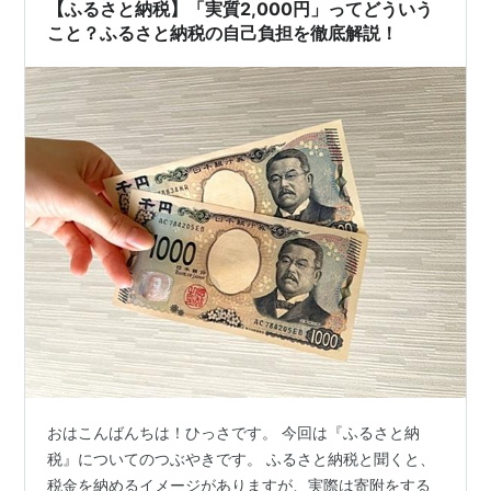
◯日々の暮らしを豊かにする「家電」 ふ…
【ふるさと納税】「実質2,000円」ってどういう
こと？ふるさと納税の自己負担を徹底解説！
おはこんばんちは！ひっさです。 今回は『ふるさと納
税』についてのつぶやきです。 ふるさと納税と聞くと、
税金を納めるイメージがありますが、実際は寄附をする