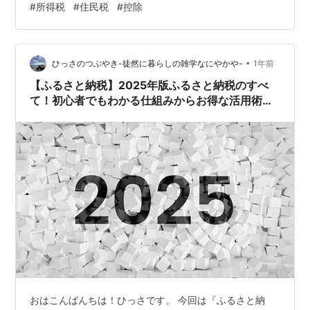
#
所得税
#
住民税
#
控除
化させることを目的としています。 ふるさと納税につい
ては、以下の記事を参照してください。
tomokutchi.hatenablog.com ふるさと納税の寄附をする
際に、ポイントが付与されるケースがありましたが、ポ
•
ひっさのつぶやき-徒然に暮らしの雑学なにやかや-
1年前
イント付与など…
【ふるさと納税】2025年版ふるさと納税のすべ
て！初心者でもわかる仕組みからお得な活用術ま
で徹底解説
おはこんばんちは！ひっさです。 今回は『ふるさと納