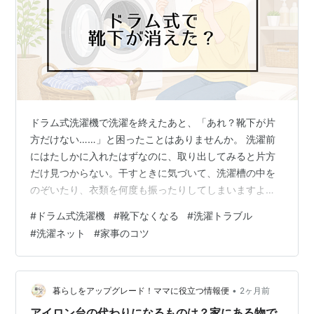
ドラム式洗濯機で洗濯を終えたあと、「あれ？靴下が片
方だけない……」と困ったことはありませんか。 洗濯前
にはたしかに入れたはずなのに、取り出してみると片方
だけ見つからない。干すときに気づいて、洗濯槽の中を
のぞいたり、衣類を何度も振ったりしてしまいますよ
ね。 ドラム式洗濯機は便利な反面、靴下のような小さな
#
ドラム式洗濯機
#
靴下なくなる
#
洗濯トラブル
衣類がゴムパッキンのすき間に詰まったり衣類の中に入
#
洗濯ネット
#
家事のコツ
り込んで、見失いやすいことがあります。 ただし、靴下
が見つからないからといって、すぐに故障と決めつける
必要はありません。まずは落ち着いて、見つかりやすい
場所から順番に確認していくことが大切ですよ。 この記
•
暮らしをアップグレード！ママに役立つ情報便
2ヶ月前
事では、ドラム式洗濯機で靴下がなくなりやすい…
アイロン台の代わりになるものは？家にある物で