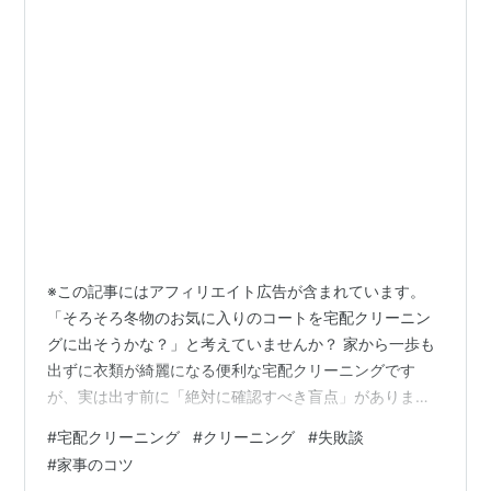
※この記事にはアフィリエイト広告が含まれています。
「そろそろ冬物のお気に入りのコートを宅配クリーニン
グに出そうかな？」と考えていませんか？ 家から一歩も
出ずに衣類が綺麗になる便利な宅配クリーニングです
が、実は出す前に「絶対に確認すべき盲点」がありま
す。これを怠ると、大切な貴重品を失う大惨事になりか
#
宅配クリーニング
#
クリーニング
#
失敗談
ねません。 この記事では、元クリーニング店勤務の私が
#
家事のコツ
実際に目撃した「信じられない失敗談」を交えながら、