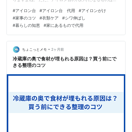
意外と身近なところにあります。 その一方で、何でも代
#
アイロン台
#
アイロン台 代用
#
アイロンがけ
用してしまうと、家具や床を傷めたり、うまくシワが伸
#
家事のコツ
#
衣類ケア
#
シワ伸ばし
びなかったりすることもあるため、選び方にはちょっと
#
暮らしの知恵
#
家にあるもので代用
したコツがあります。 この記事では、アイロン台の代わ
りになるものをわかりやすく整理しながら、安全に使う
ための注意点や、きれいに仕上げる工夫までやさしくご
紹介します。 「とりあえずタオルで大丈夫な…
•
ちょこっとメモ
2ヶ月前
冷蔵庫の奥で食材が埋もれる原因は？買う前にで
きる整理のコツ