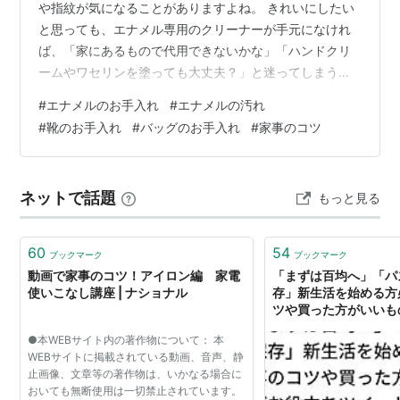
や指紋が気になることがありますよね。 きれいにしたい
と思っても、エナメル専用のクリーナーが手元になけれ
ば、「家にあるもので代用できないかな」「ハンドクリ
ームやワセリンを塗っても大丈夫？」と迷ってしまうも
のです。 結論からお伝えすると、軽いホコリや表面に付
#
エナメルのお手入れ
#
エナメルの汚れ
いた汚れであれば、柔らかい布を使って応急的にお手入
#
靴のお手入れ
#
バッグのお手入れ
#
家事のコツ
れできます。 一方で、エナメルのツヤを戻したり表面を
保護したりする場合は、身近な化粧品や食用油ではな
く、エナメル対応のお手入れ用品を使うほうが安心で
ネットで話題
もっと見る
す。 エナメルは光沢が美しい反面、熱や湿気、摩擦、色
移りなどに注意したい素材でもあります。よかれと…
60
54
ブックマーク
ブックマーク
動画で家事のコツ！アイロン編 家電
「まずは百均へ」「パ
使いこなし講座 | ナショナル
存」新生活を始める方
ツや買った方がいいも
ツイート・まとめを集
●本WEBサイト内の著作物について： 本
WEBサイトに掲載されている動画、音声、静
止画像、文章等の著作物は、いかなる場合に
おいても無断使用は一切禁止されています。