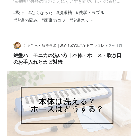
洗濯槽と外枠の間の見えにくいすき間や、ほかの衣類の
中に入り込んでいることが少なくありません。 とくに小
#
靴下
#
なくなった
#
洗濯槽
#
洗濯トラブル
さくて軽い靴下は、水流や回転の影響を受けやすく、洗
#
洗濯の悩み
#
家事のコツ
#
洗濯ネット
濯中に思わぬ場所へ移動しやすいです。 また、洗濯物の
詰め込みすぎやネット未使用など、毎日の洗い方が原因
で片方だけ迷子になりやすくなることもあります。 でも
安心してください。 靴下がなくなる理由を知って、確認
•
ちょこっと解決ラボ｜暮らしの気になるアレコレ
2ヶ月前
する場所と順番を押さえておけば、見つけや…
鍵盤ハーモニカの洗い方｜本体・ホース・吹き口
のお手入れとカビ対策