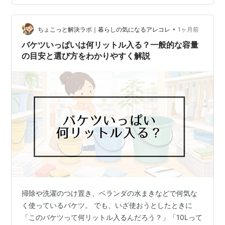
出す前のチェックポイントと、安心して任せられるおす
すめの宅配クリーニング5選を紹介します。最後まで読め
ば、失敗せずにお得で快適なクリーニングライフを送れ
•
ちょこっと解決ラボ｜暮らしの気になるアレコレ
1ヶ月前
ますよ！ 【実話】本当にあった宅配クリーニング…
バケツいっぱいは何リットル入る？一般的な容量
の目安と選び方をわかりやすく解説
掃除や洗濯のつけ置き、ベランダの水まきなどで何気な
く使っているバケツ。 でも、いざ使おうとしたときに
「このバケツって何リットル入るんだろう？」「10Lって