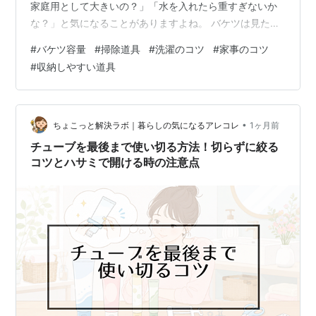
家庭用として大きいの？」「水を入れたら重すぎないか
な？」と気になることがありますよね。 バケツは見た目
が似ていても、容量や形、素材によって使いやすさがか
#
バケツ容量
#
掃除道具
#
洗濯のコツ
#
家事のコツ
なり変わります。特に水を入れて運ぶ場合は、容量だけ
#
収納しやすい道具
でなく重さや持ちやすさも大切です。 この記事では、家
庭で使うバケツの容量目安や、用途に合ったサイズ選
び、家にあるバケツの容量を調べる方法まで、初心者の
方にもわかりやすく紹介します。 結論からいうと、家庭
•
ちょこっと解決ラボ｜暮らしの気になるアレコレ
1ヶ月前
で使いやすいバケツは6〜11L前後が目安で…
チューブを最後まで使い切る方法！切らずに絞る
コツとハサミで開ける時の注意点