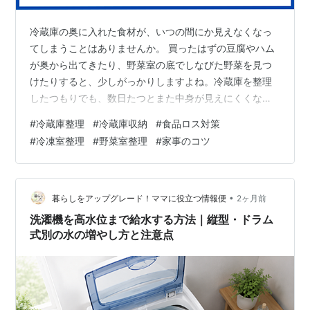
冷蔵庫の奥に入れた食材が、いつの間にか見えなくなっ
てしまうことはありませんか。 買ったはずの豆腐やハム
が奥から出てきたり、野菜室の底でしなびた野菜を見つ
けたりすると、少しがっかりしますよね。冷蔵庫を整理
したつもりでも、数日たつとまた中身が見えにくくなる
ことがあります。 結論から言うと、食材が埋もれる原因
#
冷蔵庫整理
#
冷蔵庫収納
#
食品ロス対策
は、収納グッズが足りないからとは限りません。大切な
#
冷凍室整理
#
野菜室整理
#
家事のコツ
のは、きれいに並べることよりも、何が入っているか見
える状態にすることです。 この記事では、冷蔵庫の奥で
食材が埋もれる原因と、収納グッズを買う前にできる整
理のコツを紹介します。 この記事でわかること 冷蔵庫の
•
暮らしをアップグレード！ママに役立つ情報便
2ヶ月前
奥で食材が埋もれる原因 収納グッズを買う…
洗濯機を高水位まで給水する方法｜縦型・ドラム
式別の水の増やし方と注意点