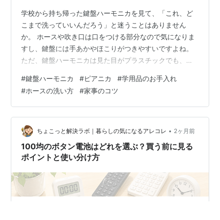
学校から持ち帰った鍵盤ハーモニカを見て、「これ、ど
こまで洗っていいんだろう」と迷うことはありません
か。 ホースや吹き口は口をつける部分なので気になりま
すし、鍵盤には手あかやほこりがつきやすいですよね。
ただ、鍵盤ハーモニカは見た目がプラスチックでも、本
体を丸ごと水洗いするお手入れには向いていません。 洗
#
鍵盤ハーモニカ
#
ピアニカ
#
学用品のお手入れ
ってよい部分と、拭くだけにした方がよい部分を分けて
#
ホースの洗い方
#
家事のコツ
おくと、余計な手間を増やさずに整えやすくなります。
この記事では、鍵盤ハーモニカ本体・ホース・吹き口・
ケースのお手入れ方法を、家庭で進めやすい順番でまと
めました。 カビのような黒っぽい汚れや、ホースのにお
•
ちょこっと解決ラボ｜暮らしの気になるアレコレ
2ヶ月前
いが気になるときの考え方も紹介します。 「…
100均のボタン電池はどれを選ぶ？買う前に見る
ポイントと使い分け方