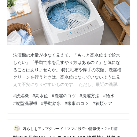
洗濯機の水量が少なく見えて、「もっと高水位まで給水
したい」「手動で水を足すやり方はあるの？」と気にな
ることはありませんか。 特に毛布や厚手の衣類、洗濯槽
クリーンを行うときは、高水位になっていないように見
えて不安になりやすいものです。 ただし、最近の洗濯機
は節水設計の機種が多く、見た目の水量が少なくても正
#
洗濯機
#
高水位
#
洗濯のコツ
#
洗濯方法
#
給水
常な場合があります。 私も洗濯槽クリーンをしようと高
#
縦型洗濯機
#
手動給水
#
家事のコツ
#
衣類ケア
水位にしましたが、見た感じは思ったより水位が低くて
「これで高水位なの？」と思った経験があります。 その
一方で、機種によっては水位ボタンで調整できたり、一
時停止後に対応範囲内で水を追加できたりすることもあ
•
暮らしをアップグレード！ママに役立つ情報便
2ヶ月前
ります。 大切なのは、どの洗濯機でも同じ方…