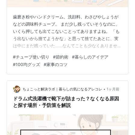
歯磨き粉やハンドクリーム、洗顔料、わさびやしょうが
などの調味料チューブ。 まだ少し残っていそうなのに、
いくら押しても出てこないことってありますよね。 「も
う出ないから捨てようかな」と思って捨てたあとに、実
は中にまだ残っていた……なんてことも少なくありませ
ん。 チューブ類は、最後のほうになると中身があちこち
#
チューブ使い切り
#
節約術
#
暮らしのアイデア
に薄く広がったり、キャップ側に集まりにくくなったり
#
100均グッズ
#
家事のコツ
して、手だけでは使い切りにくくなります。 でも、少し
工夫するだけで、家にあるものを使って最後まで出しや
すくすることができますよ。 チューブを最後まで使い切
る方法は、切らずに絞る方法・道具を使う方法・ハサミ
•
ちょこっと解決ラボ｜暮らしの気になるアレコレ
1ヶ月前
で切る方法の3つに分けて考えるとわかりや…
ドラム式洗濯機で靴下が詰まった？なくなる原因
と探す場所・予防策を解説