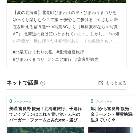
【夏の北海道】北竜町ひまわりの里・ひまわりまつりを
ゆっくり楽しむシニア旅 〜安心して歩ける、やさしい滞
在を叶える宿５選〜 ※写真ACより（無料素材なら＞写真
AC） 北海道の夏は短いとされています。しかし、その短
い季節が一気に輝きだす瞬間があり、その象徴ともいえ
るのが、道北・北竜町で約200万本のひまわりが咲き誇
#
北竜町ひまわりの里
#
北海道夏旅行
る「ひまわりの里」です。 7月下旬から8月上旬にかけて
#
ひまわりまつり
#
シニア旅行
#
富良野観光
開催されるひまわりまつりは、北海道の夏を代表するイ
ベントとして知られており、視界いっぱいに広がる黄色
の大地が訪れる人の心を明るく照らしてくれると感じら
ネットで話題
もっと見る
れます。 風に揺れるひまわりの波、どこまでも続く青
空、そして北海道らしい澄んだ空気。…
8
8
ブックマーク
ブックマーク
美瑛 富良野 観光！北海道旅行、子連れ
旭川から富良野 観光
でいくプランはこれ☆青い池・ふらの
金ラーメン・層雲峡温泉
バーガー・ファームとみたetc - 選びな
生きていく☆
がら生きていく☆