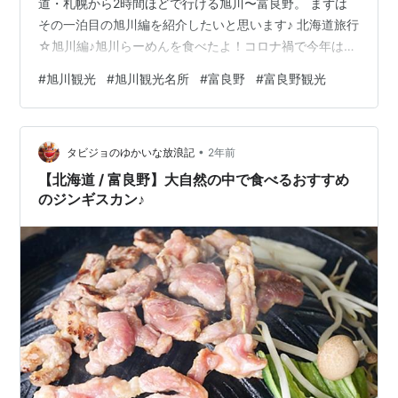
道・札幌から2時間ほどで行ける旭川〜富良野。 まずは
その一泊目の旭川編を紹介したいと思います♪ 北海道旅行
☆旭川編♪旭川らーめんを食べたよ！コロナ禍で今年はま
だ一度も旅行や大阪へ帰省すらできていないのですが、
#
旭川観光
#
旭川観光名所
#
富良野
#
富良野観光
道民割（北海道民が北海道を旅行すると割引があるとい
うもの）やGOTOキャンペーンにのせられて、せめて道
内で旅行くらいはと一泊二日の旅に出てきました(❃
•
´◡`❃) マスク必須、アルコール除菌持ち歩き、至るとこ
タビジョのゆかいな放浪記
2年前
ろで手洗いなど、感染対策して行ってきたよ。 行く先々
【北海道 / 富良野】大自然の中で食べるおすすめ
のお店も比較的どこも感染…
のジンギスカン♪