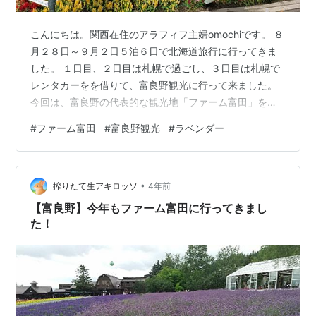
こんにちは。関西在住のアラフィフ主婦omochiです。 ８
月２８日～９月２日５泊６日で北海道旅行に行ってきま
した。 １日目、２日目は札幌で過ごし、３日目は札幌で
レンタカーをを借りて、富良野観光に行って来ました。
今回は、富良野の代表的な観光地「ファーム富田」を紹
介します。 ラベンダーで有名な「ファーム富田」 入場は
#
ファーム富田
#
富良野観光
#
ラベンダー
無料です。 一番綺麗な時期はラベンダーが咲く７月中旬
～下旬なのですが、その時期は観光客もてんこ盛りで、
駐車場に車を止めるにもかなり混み合うそうです。 ラベ
•
ンダーを見たいのは山々だけど、ゆっくり花畑を散歩し
搾りたて生アキロッソ
4年前
たりは出来なさそうです。 となると、ラベンダーは諦め
【富良野】今年もファーム富田に行ってきまし
て違う時期に行った方が、ゆっ…
た！