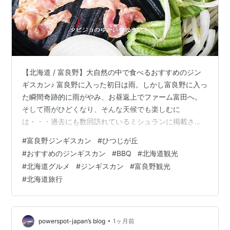
【北海道 / 富良野】大自然の中で食べるおすすめのジン
ギスカン♪ 富良野に入った初日は雨。しかし富良野に入っ
た瞬間奇跡的に雨がやみ、お昼返上でファーム富田へ。
そして雨がひどくなり、そんな天候でも楽しむに
は・・・過去にも数回訪れているミシュランに掲載され
たジンギスカンのお店「ひつじの丘本店」だ！と車で向
#
富良野ジンギスカン
#
ひつじが丘
かいました。 富良野の中心の中富良野にありますが、旭
#
おすすめのジンギスカン
#
BBQ
#
北海道観光
岳に向かって結構走ります。途中山を登る感じで坂道と
#
北海道グルメ
#
ジンギスカン
#
富良野観光
なり、最後舗装されていない道を通ります。特に運転が
#
北海道旅行
難しいわけではないので、ご安心を！ 到着～(*^-^*) 雨の
為、外からお店の写真を撮ることが出来なかったのです
が、中からの写真はこちら。 この景…
•
powerspot-japan’s blog
1ヶ月前