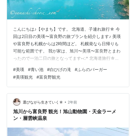
こんにちは♪【やまち】です。 北海道、子連れ旅行☆ 今
回は2日目の美瑛〜富良野の旅プランを紹介します♪ 美瑛
や富良野も札幌からは2時間ほど。 札幌発なら日帰りも
可能な範囲です。 我が家は、旭川〜美瑛〜富良野とまわ
ったので一泊二日の旅となってます⑅◡̈* 北海道旅行☆美
瑛で一番行きたかった『青い池』がキレイすぎた！1日目
#
美瑛
#
青い池
#
白ひげの滝
#
ふらのバーガー
は旭川で旭川らーめん食べたり、旭山動物園へ行ったり
#
美瑛観光
#
富良野観光
少し足を伸ばして、層雲峡温泉に泊まった我が家。▼北
海道☆旅行のプランは子連れで楽しめるところがメイ
ン！旭川～富良野の旅一日目。旭山動物園へ行ってきた
よ♪ - 選びながら生きていく☆ www.yamachi-
•
選びながら生きていく☆
2年前
choose.com 層…
旭川から富良野 観光！旭山動物園・天金ラーメ
ン・層雲峡温泉