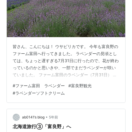
皆さん、こんにちは！ ウサピリカです。 今年も富良野の
ファーム富田へ行ってきました。 ラベンダーの見頃とし
ては、ちょっと遅すぎる7月31日に行ったので、花が終わ
っているのかと思いきや、一部でまだラベンダーが咲い
ていました。 ファーム富田のラベンダー（7月31日） 季
節の花 ファーム富田でランチ ラベンダーソフトクリーム
#
ファーム富田 ラベンダー
#
富良野観光
ラベンダー色のポスト 場所 ファーム富田のラベンダー
#
ラベンダーソフトクリーム
（7月31日） 見頃のピークは、7月中旬～下旬。 7月31日
なのでラベンダーはあまり期待していなかったのです
が、まだ咲いていたんですよね。 ここだけは違う品種な
のでしょうね。 ラベンダーの香りと青い草の匂い（ラベ
•
ab0141’s blog
5年前
ンダーの茎や葉…
北海道旅行③「富良野」へ