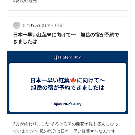
#
富良野観光
路線バス🚌で回れる観光地 ・そこに行くのに最適なホテ
ル選び ・往路や復路の飛行便の時間⏰に合わせて公共交
通機関の選択 レンタカーがあれば何も悩まなくても良い
のでしょうが〜 マックス3泊4日の日程〜 いかに効率よ
•
tijimi1962’s diary
1年前
く回るか〜 北海道…
日本一早い紅葉🍁に向けて〜 旭岳の宿が予約で
きましたは
3月が終わりました そろそろ🌸の開花予報も盛んになっ
ていますが〜 私の気分は日本一早い紅葉🍁〜なんです