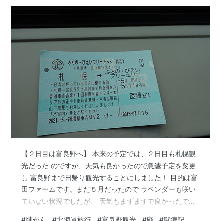
【２日目は富良野へ】 本来の予定では、２日目も札幌観
光だった のですが、天気も良かったので急遽予定を変更
し 富良野まで日帰り観光することにしました！ 目的は富
田ファームです。まだ５月だったので ラベンダーも咲い
ていない状況でしたが、 天気もまずまずで良かったで
す！ では写真をどうぞ！！！ 特急宗谷で旭川へ 特急宗
#
肺がん
#
北海道旅行
#
富良野観光
#
癌
#
闘病記