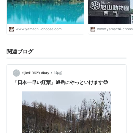
www.yamachi-choose.com
www.yamachi-choos
関連ブログ
•
tijimi1962’s diary
1年前
「日本一早い紅葉」旭岳にやっといけます😊