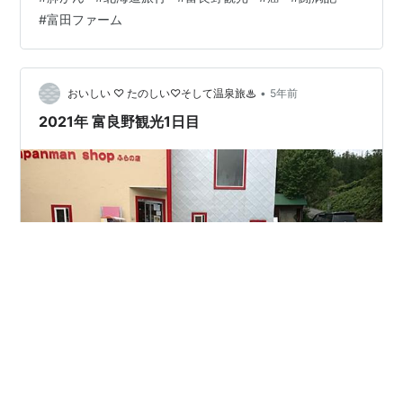
谷。 特急宗谷の車内。 北海道らしい車窓！ 特急宗谷と
#
富田ファーム
は旭川でお別れ。 旭川から富良野へは普通列車で。 中富
良野駅に到着！ ランチは駅からタクシーでカレー店へ。
どうしてもスープカレーが食べたかったんです！ 地元で
は有名なお店らしく、スパイスが効いてて 美味しかった
•
おいしい ♡ たのしい♡そして温泉旅♨
5年前
です！！！ 濃厚スー…
2021年 富良野観光1日目