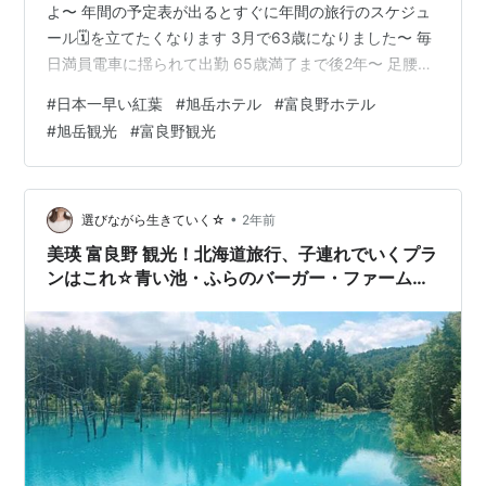
よ〜 年間の予定表が出るとすぐに年間の旅行のスケジュ
ール🗓️を立てたくなります 3月で63歳になりました〜 毎
日満員電車に揺られて出勤 65歳満了まで後2年〜 足腰丈
夫なうちに綺麗な景色を目に焼き付けて 体験できること
#
日本一早い紅葉
#
旭岳ホテル
#
富良野ホテル
は体験して 悔いのない人生を過ごしたいと思っています
#
旭岳観光
#
富良野観光
私の母が89歳で亡くなったので私の余寿命も同じだと30
年切ってます 今、旅行の費用は私が出しています 私の行
きたいところや連れて行ってあげたいところをチョイス
して計画しています 誰でも承認欲求ってありますよね 私
•
選びながら生きていく☆
2年前
は家族旅行で皆…
美瑛 富良野 観光！北海道旅行、子連れでいくプラ
ンはこれ☆青い池・ふらのバーガー・ファームと
みたetc