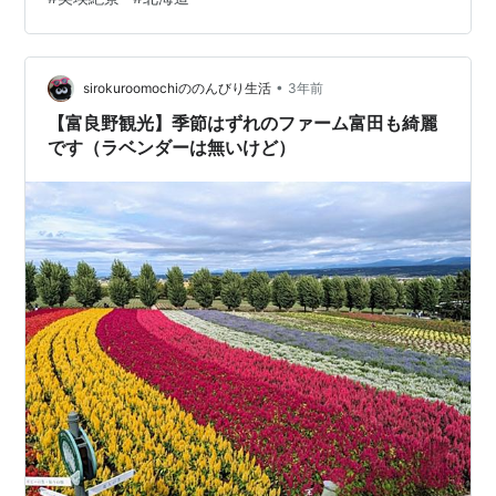
ができます。その美しさは、写真や映像だけでは伝えき
れないほどです。特に富良野市はラベンダーの名所とし
て知られ、毎年多くの観光客が訪れます。ラベンダーの
香りはリラックス効果があり、訪れる人々に安らぎを与
•
sirokuroomochiののんびり生活
3年前
えます。 ラベンダーの歴史と文化 北海道でラ…
【富良野観光】季節はずれのファーム富田も綺麗
です（ラベンダーは無いけど）