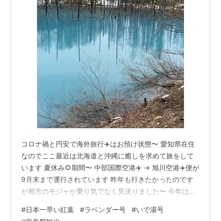
コロナ禍と円安で海外旅行✈️はお預け状態〜 愛知県在住
なのでここ最近は北海道と沖縄に癒しを求めて旅をして
います 夏休み🌻期間〜 中部国際空港✈️ → 旭川空港✈️便が
9月末まで運行されています 昨年も行きたかったのです
が相方のモジャが乗り気でなく見送りました〜 今年は
早々と予約をしてやっといけます😊 レンタカーを使わな
#
日本一早い紅葉
#
ラベンダー号
#
いで湯号
い我が家の北海道旅行〜 ・観光のモデルコースを参考に