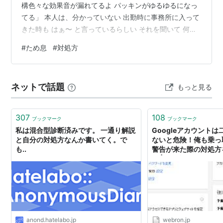
構色々な効果音が漏れてるよ パッキンがゆるゆるになっ
てる」 本人は、分かっていない 出勤時に事務所に入って
きた時も はぁ〜 と言っているらしい それを聞いて 何に
対してかわからないが マグマの活動が盛んになってきて
#
ため息
#
対処方
いるので 爆発間近なんじゃないかとも思える 大丈夫か
な？ 毎日 何度もため息を耳にすると ストレスを感じる
負けたくないので 逆にストレスになっていることに感謝
ネットで話題
もっと見る
する視点で見る 事にしてみました。 お読みいただきあり
がとうございます。 ランキング参加中【公式】2024年開
設ブログ…
307
108
ブックマーク
ブックマーク
私は混合型診断済みです。 一通り解説
Googleアカウント
と自分の対処方なんか書いてく。で
ないと危険！俺も乗っ
も..
警告が来た際の対処方
す | Web論
anond.hatelabo.jp
webron.jp