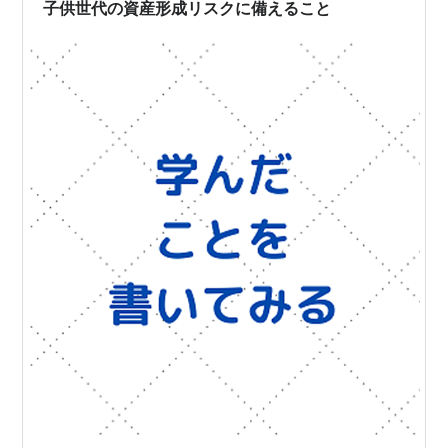
いでしょう。 テレビ見たり、ゲ…
子供世代の資産形成リスクに備えること