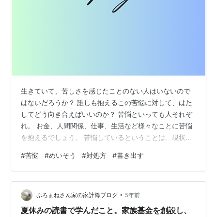
生きていて、苦しさを感じたことのない人はいないので
はないだろうか？ 誰しも抱えるこの苦悩に対して、はた
してどう向き合えばいいのか？ 苦悩といっても人それぞ
れ。 お金、人間関係、仕事、生活など様々なことに苦悩
を抱えるでしょう。 苦悩しているということは、現状に
満足していないということ。 現状に満足していれば、苦
#
苦悩
#
めいそう
#
対処方
#
書き出す
しむことはないでしょう。 苦悩するからこそ、現状を把
握し、向き合って どう改善しようかという考えが、生ま
れるのではないだろうか？ とはいっても、つらいという
•
現状は中々変えられない。 苦悩に囚われ過ぎると、足元
ぷろまねさん家の家計簿ブログ
5年前
をすくわれてしまう。 一時的に回避することは難しくな
夏休みの読書で学んだこと。家族基金を創設し、