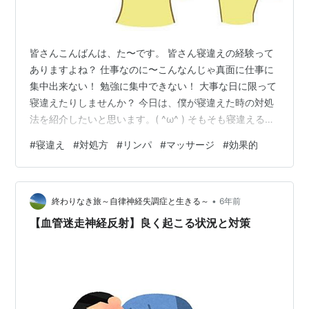
皆さんこんばんは、た〜です。 皆さん寝違えの経験って
ありますよね？ 仕事なのに〜こんなんじゃ真面に仕事に
集中出来ない！ 勉強に集中できない！ 大事な日に限って
寝違えたりしませんか？ 今日は、僕が寝違えた時の対処
法を紹介したいと思います。( ^ω^ ) そもそも寝違えるの
は何故？ 寝違えのNG対処法！ 僕の寝違え対処法 予防す
#
寝違え
#
対処方
#
リンパ
#
マッサージ
#
効果的
るには？ そもそも寝違えるのは何故？ 寝違えには色々な
原因はありますが、不自然な姿勢で長時間続いた事によ
り 首周りに余計な負荷をかけてしまった事が主な原因に
•
なります。 他にも日常的な姿勢も関係している場合や、
終わりなき旅～自律神経失調症と生きる～
6年前
いつも行っていない スポーツや動作をして筋肉の一部が
【血管迷走神経反射】良く起こる状況と対策
凝り固まってい…