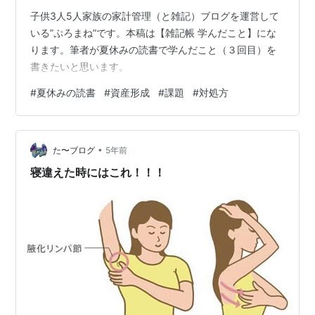
子供3人5人家族の家計管理（と雑記）ブログを運営して
いる”ぷろまね”です。本稿は【雑記帳 学んだこと】にな
ります。筆者が夏休みの読書で学んだこと（３回目）を
書きたいと思います。
#
夏休みの読書
#
資産形成
#
課題
#
対処方
•
た〜ブログ
5年前
寝違えた時にはこれ！！！