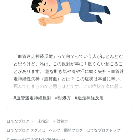
「血管迷走神経反射」って何？っていう人がほとんどだ
と思うけど、私は、この反射が年に１度くらい起こるこ
とがあります。 急な吐き気や冷や汗に続く失神－血管迷
走神経性失神（脳貧血）とは？ この症状は本当に辛い。
死んでしまうのかと思うほどです。この症状が次に起こ
ったらどうしようという不安が、また反射を引き起こし
#
血管迷走神経反射
#
対処方
#
迷走神経反射
やすくするので、１度なると負のサイクルに入りやすい
です。 病気ではなく、生理的な反射らしいです。人によ
って起こりやすい人がいるみたい。 ◆私の症状 前兆が始
はてなブログ
>
未指定
>
対処方
まると、吐き気、不安感そわそわ、呼吸が浅くなる、汗
はてなブログ タグとは
ヘルプ
開発ブログ
はてなブログトップ
が吹き出る、目の前が暗くなる、めまい、脈拍低下など
の症状がでてきて、１分後くらいに症状のピ…
Copyright (C) 2001-
2026
Hatena.