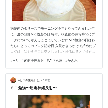
病院内のタリーズでモーニング今年もやってきました年
に一度の頭部MRI検査の日 毎年、検査前の待ち時間にブ
ログについて考えることにしています MRI検査の日はわ
たしにとってのブログ記念日 入院がきっかけで始めたブ
ログは、はや６年目に突入しました ゆるゆるとですがな
んとか続けられているのも皆様のおかげです 同じく入院
#
MRI
#
迷走神経反射
#
ささら屋
#
かき氷
がきっかけで始めたのは禁酒 こちらはすでに挫折してし
まいました （あくまで旅に出たときだけですよ 笑） ↓
すべての始まり この５年間、コロナ禍、異常気象、ウク
•
ライナ侵攻、能登半島地震などなどいろいろなことがあ
aとmの生活日記
1年前
りました 世の中は大きく変化したんじゃないかな 昔の常
ミニ勉強〜迷走神経反射〜
識は通用しなくなり、価…