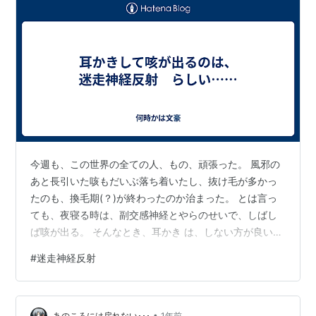
今週も、この世界の全ての人、もの、頑張った。 風邪の
あと長引いた咳もだいぶ落ち着いたし、抜け毛が多かっ
たのも、換毛期(？)が終わったのか治まった。 とは言っ
ても、夜寝る時は、副交感神経とやらのせいで、しばし
ば咳が出る。 そんなとき、耳かき は、しない方が良い。
ほんと、咳止まらなくなるから。 自分が、今まさに、そ
#
迷走神経反射
うなっている。 というわけで、とりあえず、この週末は
それなりに落ち着いて過ごせそうなのだ。 好きなことを
しよう。 なにより、良い週末をお過ごしください。
•
あのころには戻れない･･･
1年前