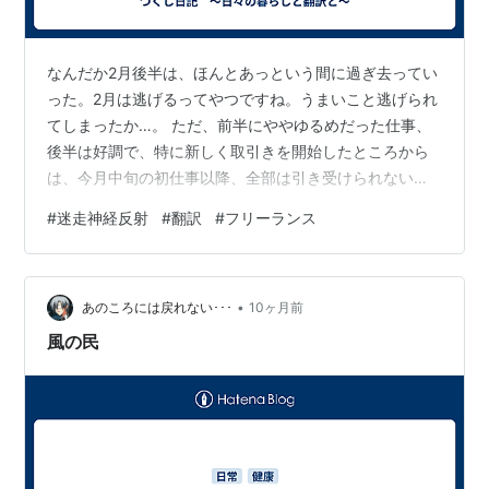
なんだか2月後半は、ほんとあっという間に過ぎ去ってい
った。2月は逃げるってやつですね。うまいこと逃げられ
てしまったか…。 ただ、前半にややゆるめだった仕事、
後半は好調で、特に新しく取引きを開始したところから
は、今月中旬の初仕事以降、全部は引き受けられないく
らい勢いよくご依頼をいただけている。条件がびっくり
#
迷走神経反射
#
翻訳
#
フリーランス
するくらいよい上に、最近では（私が登録している）ほ
とんどの取引先がMTPE（機械で翻訳したものに修正を入
れることによって文書を完成させる方法。得られる報酬
•
は純粋な翻訳よりも低い場合が多い）や過去訳の再利用
あのころには戻れない･･･
10ヶ月前
を含めた作業を一気に増やしているにもかかわらず、そ
風の民
の新しい取引先ではほとんどが一から翻訳す…