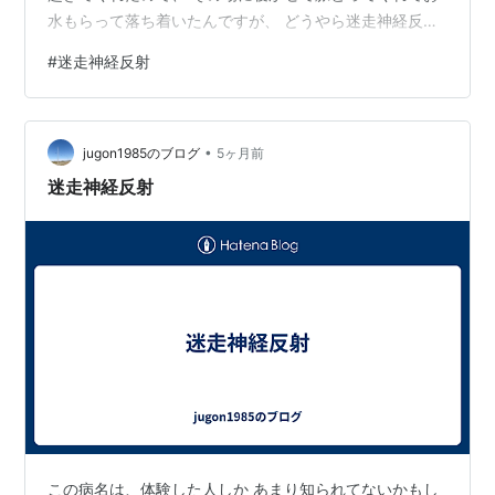
水もらって落ち着いたんですが、 どうやら迷走神経反射
というものらしく。 初めて聞いたけど、 ⭐️自律神経のバ
#
迷走神経反射
ランスが崩れて急激な血圧低下や心拍数の減少を招く現
象 らしく、 日本選手権→子供連れで帰省、帰省中ひどい
くらい寝てくれない →帰宅翌日朝レッスンからのベビー
•
スイミング→翌日自分の練習 と詰め込みクタクタスケジ
jugon1985のブログ
5ヶ月前
ュールのせいかな？ あとは気温差にやられたか・・・ な
迷走神経反射
んにせよ、1年以上まとも…
この病名は、体験した人しか あまり知られてないかもし