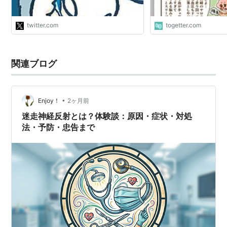
ポーツ心臓の人はもともと徐脈だから
症状出やすい。前日はお酒を控えて、
よく寝てからワクチン会場へGO"
twitter.com
togetter.com
関連ブログ
•
Enjoy！
2ヶ月前
迷走神経反射とは？体験談：原因・症状・対処
法・予防・忠告まで