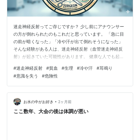
迷走神経反射ってご存じですか？ 少し前にアナウンサー
の方が倒れられたのもこれだと思っています。 「急に目
の前が暗くなった」「冷や汗が出て倒れそうになった」
そんな経験がある人は、迷走神経反射（血管迷走神経反
射）が起きていた可能性があります。 健康な人でも起こ
りうる反応で、特に10〜30代の若い世代に多いとされて
#
迷走神経反射
#
貧血
#
生理
#
冷や汗
#
耳鳴り
いて、 私も10代の時から子宮筋腫の手術を受けるまで何
#
意識を失う
#
危険性
度も意識を失ったことがあります。 迷走神経反射とは？
副交感神経（迷走神経）が急激に優位になることで心拍
数が低下し、血圧が下がり、脳への血流が一時的に不足
する状態です。その結果、めまい・吐き気・視界が暗く
•
お水の中がお好き
2ヶ月前
なるなどの症状が現れ、重い場合は…
ここ数年、大会の後は体調が悪い