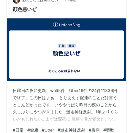
顔色悪いぜ
日曜日の夜に更新、wolt5件、Uber19件の24件11336円
で終了。この日はまぁ… とりあえず配達のことだけ言う
としんどかったです、いややっぱり昨日の夜のことから
久しぶりにやつがきました…迷走神経反射。1年ぶりくら
いかもしれない…まずは深夜に 腹痛で目が覚めた、ツボ
も押すも胃薬飲むも効果なしで便意もしてきたので便を
#
日常
#
健康
#
Uber
#
迷走神経反射
#
腹痛
#
嘔吐