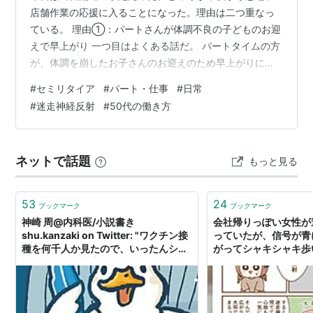
店舗作業の応援に入ることになった。理由は二つ重なっ
ている。 理由①：パートさんが体調不良の子どものお迎
えで早上がり 一つ目はよくある話だ。 パートタイムの方
が、体調を崩したお子さんのお迎えのため早上がりにな
った。 子育て中のスタッフなら誰にでも起こりうること
#
セミリタイア
#
パート・仕事
#
日常
で、こればかりは仕方ない。 理由②：社員さんが研修中
#
迷走神経反射
#
50代の働き方
に救急搬送。診断は「迷走神経反射」 もう一つは、ちょ
っとした緊張が走る出来事だった。 研修中の社員さんが
体調を崩し、救急搬送されたという。 診断は「迷走神経
ネットで話題
もっと見る
反射」とのことだった。 迷走神経反射……？ 帰宅後、調
べてみると、副交感神経が急に強…
53
24
ブックマーク
ブックマーク
神崎 周@内科医/小説書き
会社帰りっぽい女性が
shu.kanzaki on Twitter: "ワクチン接
っていたが、信号が青
種を何千人か見たので、いったんシェ
がってシャキシャキ歩
ア。現場で救護室に行く9割は迷走神
「てんかん？」「迷走
経反射。徐脈で青ざめ、汗びっしょり
「スカイリムのNPC
で寝込む。 四大原因は『前日の当直、
深酒、睡眠不足、スポーツ心臓』。ス