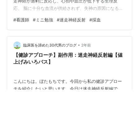
走神経が過剰に反応し、心拍や血圧が低下する生理反
応。 脳に十分な血流が供給されず、失神の原因になる自
律神経反射のひとつ。 症状 気分不良、頭痛、嘔気嘔吐、
#
看護師
#
ミニ勉強
#
迷走神経反射
#
採血
視界不良、冷や汗、めまいなど 迷走神経 副交感神経の一
つで、延髄から伸びており体内に広く分布。 よく見かけ
るのが、採血で痛みを感じたら気分が悪くなり、倒れて
•
しまう。 下痢や浣腸してお腹が痛いときに視界が狭くな
臨床医を諦めた30代男のブログ
2年前
り冷や汗。 朝礼で立っていたら、途中で顔色が悪くなり
【健診アプローチ】副作用：迷走神経反射編【値
気分が悪くなる。 などなど…
上げみいろバス】
こんにちは。ぼたもちです。今回から私の健診アプロー
チを紹介したいと思います。今日は迷走神経反射編で
す。※あくまで私のやり方です。※健診施設のマニュアル
や判断基準などがあれば、そちらを優先してくださ
い。〜私の対応〜まず寝かせて足上げ（ネア）→「ゲミ
イロバ」チェック→徐々に上体起こす&飲水（ス）→座位
#
迷走神経反射
#
健康診断
#
副作用
#
健診
→立位→歩行→問題なければオッケー通称「値上げみいろ
#
値上げみいろバス
バス」法です（覚えにくいですかね笑）〜解説〜迷走神