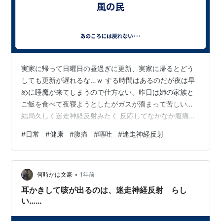
実家に帰って日曜日の昼過ぎに更新、実家に帰るとどう
しても更新が遅れるな…ｗ する時間はあるのだが夜は早
めに睡魔が来てしまうので仕方ない、昨日は姉の家族と
ご飯を食べて夜寝ようとしたがガスが溜まって苦しい…
結局久しく迷走神経反射みたく 反応してなかなか腹痛で
寝付けないし少し吐き気が出て吐いてしまうし…まだま
#
日常
#
健康
#
腹痛
#
嘔吐
#
迷走神経反射
だ腰痛 酷くて体力的に落ちてきているのが問題だ。月曜
日にはまた大阪に戻る予定なので できるだけ健康体質で
正月も迎えたいところ、体力作りに励んでいこう。
•
何時かは文豪
1年前
耳かきして咳が出るのは、迷走神経反射 らし
い……