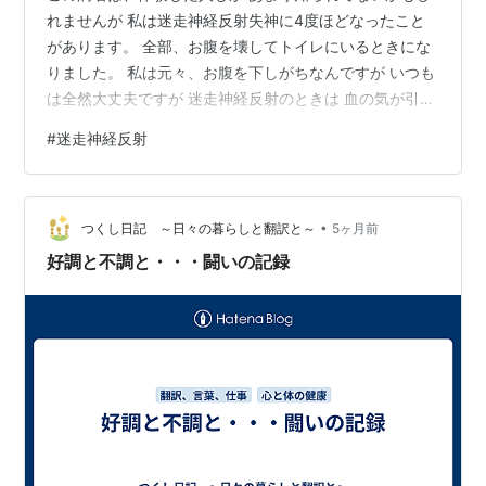
れませんが 私は迷走神経反射失神に4度ほどなったこと
があります。 全部、お腹を壊してトイレにいるときにな
りました。 私は元々、お腹を下しがちなんですが いつも
は全然大丈夫ですが 迷走神経反射のときは 血の気が引い
ていき、血圧が下がっていく感じで 耳も遠くなっていく
#
迷走神経反射
感覚です。 絶望的な心細さと、気持ち悪さがあります。
さっき、久しぶりにそれになりそうになり 私も慣れてる
ので そういうときは汚いとか考えずトイレの床に 寝転び
•
ます。（自宅でしかなったことないです。） 寝転び、と
つくし日記 ～日々の暮らしと翻訳と～
5ヶ月前
にかく波が去るのを待つ。 今回は「あ～」と うなり声を
好調と不調と・・・闘いの記録
出すとちょっと楽だ…