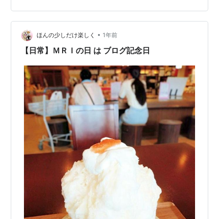
ちょろ っと出したら冷や汗とともに視界が悪くなる…出
血とか痛みで迷走神経反射になること のほうが多かった
けれど腹痛でなるのは久しぶりなのかもしれない。それ
•
まで吐き気は なかったのに急に激しい嘔吐に襲われて便
ほんの少しだけ楽しく
1年前
器に吐きました、そこから胃痛も引いたが 正直健康的に
【日常】ＭＲＩの日 は ブログ記念日
はよくないよね…今…