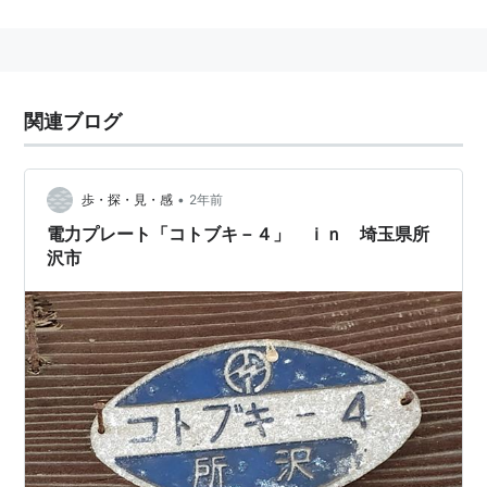
1丁目〜4丁目からなる。面積は0.070km²、人口は3449
人、うち外国人は503人である。（平成12年度）
これ以外にも住民登録をしていない人が多数居住してお
り、実際には約6300人の人々が生活していると言われ
関連ブログ
ている。また、寿町を中心とし、周囲の扇町や松影町を
含む約600平方メートルほどの地域を指して寿地区と呼
•
ぶこともある。JR根岸線関内駅・石川町駅、横浜市営地
歩・探・見・感
2年前
下鉄伊勢佐木長者町駅が徒歩圏内にあり、交通の便は非
電力プレート「コトブキ－４」 ｉｎ 埼玉県所
沢市
常にいい。
寿地区は、首都高、根岸線を挟んで関内の反対側に位置
し、日雇労働者が宿泊するための「ドヤ」という簡易宿
泊所が100軒以上立ち並び、「ドヤ街」と呼ばれる地区
である。（ドヤ街は、日雇労働者の就労場所と合わせて
寄せ場
とも呼ばれる）寿地区は、東京都の山谷、大阪市