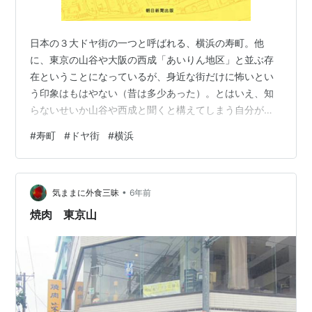
日本の３大ドヤ街の一つと呼ばれる、横浜の寿町。他
に、東京の山谷や大阪の西成「あいりん地区」と並ぶ存
在ということになっているが、身近な街だけに怖いとい
う印象はもはやない（昔は多少あった）。とはいえ、知
らないせいか山谷や西成と聞くと構えてしまう自分がい
る。寿町に関しても「汚い」「怖い」と思っている人は
#
寿町
#
ドヤ街
#
横浜
多いと思うし、それが間違っているかと聞かれたら、や
はり正しいとうなづいてしまうはずだ。 もちろん、経済
的に、健康的に芳しくない人が多く住みついていること
•
は認識している。かつてのバイト先の近くでもある。寿
気ままに外食三昧
6年前
町の銭湯・翁湯に行ったら、肉付きがいいのは自分だけ
焼肉 東京山
だった。ランニングの際に突っ切っていくこともある
の…