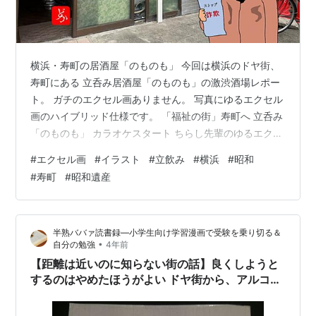
横浜・寿町の居酒屋「のものも」 今回は横浜のドヤ街、
寿町にある 立呑み居酒屋「のものも」の激渋酒場レポー
ト。 ガチのエクセル画ありません。 写真にゆるエクセル
画のハイブリッド仕様です。 「福祉の街」寿町へ 立呑み
「のものも」 カラオケスタート ちらし先輩のゆるエクセ
ル画 「福祉の街」寿町へ 所用があって久しぶりに横浜
#
エクセル画
#
イラスト
#
立飲み
#
横浜
#
昭和
へ。 夜、中華街に行くまで時間があったので 横浜橋にあ
#
寿町
#
昭和遺産
る角打ちの王道「浅見本店」に向かう。 「浅見本店」に
シャッター シャッターが閉まっている。 休みと思ったら
14‐16時は中休みとのこと。 17時の中華街までまだ2時間
半熟ババァ読書録―小学生向け学習漫画で受験を乗り切る＆
ある。 だらだら歩いてどっか適当なところで ちょい飲み
•
自分の勉強
4年前
するつも…
【距離は近いのに知らない街の話】良くしようと
するのはやめたほうがよい ドヤ街から、アルコー
ル依存や登校拒否を通して、「生き方」を考える