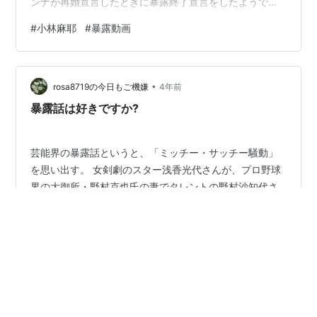
ンナが再婚宣言したときに暴露終了宣言をしたようで、
オリジナルの動画は削除されているみたいです。 ですの
#
小林麻耶
#
暴露動画
でオリジナル動画を編集したらしい誰かがアップしてい
る動画を観ました。そういうのってアリなんですかね？
まあおかげで観られたんですけど。 しかし暴露は終了し
•
ていたんですねー。小林さんのブログは今日も海老蔵氏
rosa8719の今日もご機嫌
4年前
の悪口でいっぱいなので気づきませんでしたｗ 「松居一
暴露話は好きですか?
代です」 たけしのボケのよ…
芸能界の暴露話というと、「ミッチー・サッチー騒動」