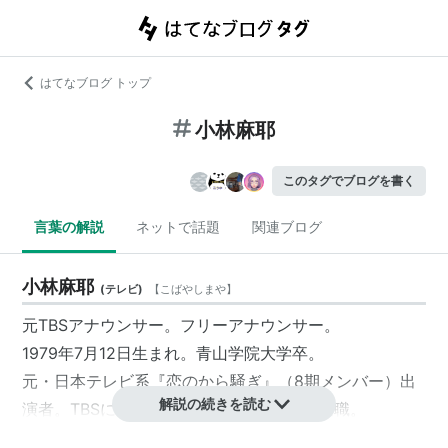
はてなブログ トップ
小林麻耶
このタグでブログを書く
言葉の解説
ネットで話題
関連ブログ
小林麻耶
(
テレビ
)
【
こばやしまや
】
元TBSアナウンサー。
フリーアナウンサー
。
1979年7月12日生まれ。青山学院大学卒。
元・日本テレビ系『恋のから騒ぎ』（8期メンバー）出
解説の続きを読む
演者。TBSに2003年入社。2009年3月に退職。