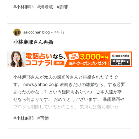
く解決するといいですね。 まや道 向かい風でも笑顔の理
#
小林麻耶
#
海老蔵
#
謝罪
由 作者:麻耶, 小林 小学館 Amazon
•
saicochan blog
4年前
小林麻耶さん再婚
小林麻耶さんが元夫の國光吟さんと再婚されたそうで
す。 news.yahoo.co.jp 表向きだけの離婚なら、する必要
あったのかな…？ という疑問もありつつ…ご本人達が幸
せなら何よりです。 おめでとうございます。 暴露動画や
ブログも削除しているとのこと。 気持ちは落ち着いたの
でしょうか。 You tube規約とかも関係しているのでしょ
#
小林麻耶
#
再婚
うか。 真意は不明ですが、解決するといいですね。 ブリ
カマぶるーす NVP RECORDS Amazon