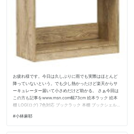
お疲れ様です。今日は久しぶりに雨でも実際はほとんど
降っていないという。でも少し熱かったけど楽天からサ
ーキュレーター届いて小さめだけど助かる。 さぁ今回は
この方も記事をwww.msn.com幅73cm 絵本ラック 絵本
棚 LOG(ログ) 7色対応 ブックラック 本棚 ブックシェルフ
キッズラック ランドセル収納 おもちゃ収納 オープンラ
#
小林麻耶
ック リビングラック 白 おしゃれ 子供部屋価格: 5690 円
楽天で詳細を見る 歌舞伎俳優の市川海老蔵さんと結婚し
た小林麻央さんが病気のため亡くなってそれから確か精