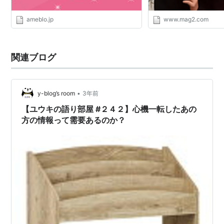
ameblo.jp
www.mag2.com
関連ブログ
•
y-blog’s room
3年前
【ユウキの語り部屋 #２４２】心機一転したあの
方の情報って需要あるのか？