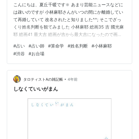
こんにちは、夏丘千暖です🔆 あまり芸能ニュースなどに
は疎いのですが 小林麻耶さんがいつの間にか離婚してい
て再婚していて 改名されたと知りました^^; そこでざっ
くり姓名判断を観てみました 小林麻耶 総画35 吉 國光麻
耶 総画41 最大吉 総画が吉から最大吉になったので画数
的に運勢が良くなったようには見えます さらに、小林姓
#
占い
#
占い師
#
算命学
#
姓名判断
#
小林麻耶
の時の人格は19で大凶だったのが 國光姓にすることで人
#
渋谷
#
お台場
格が吉になりました そのため、総画、天格、人格、地
格、外格全てが吉以上になりました 普通、全てが良い画
数を作るのは中々難しいことなのに 旦那さんの苗字をも
らっただけで 全ての画数が良くなるのは奇跡的な感じも
•
タロティストAの雑記帳
4年前
します💡 小林…
しなくていいがまん