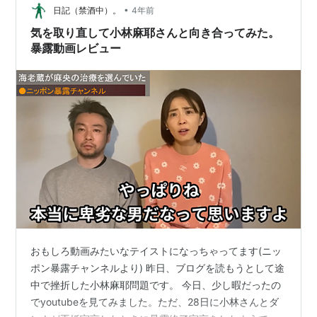
•
日記（禁酒中）。
4年前
気を取り直して小林麻耶さんと向き合ってみた。
暴露動画レビュー
おもしろ動画みたいなテイストになっちゃってます(ニッ
ポン暴露チャンネルより) 昨日、ブログを読もうとして途
中で挫折した小林麻耶問題です。 今日、少し暇だったの
でyoutubeを見てみました。ただ、28日に小林さんとダ