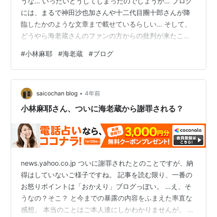
うな… いったいどうしてしまったのでしょうか… ブログ
には、まるで神田沙也加さんや十二代目團十郎さんが降
臨したかのような文章まで載せているらしい… そして、
どうやら海老蔵さんのファンの方からの批判が来たこと
でついにキレてしまったのか？ article.yahoo.co.jp 「ブ
#
小林麻耶
#
海老蔵
#
ブログ
ログに書け!!!!!」 …( ﾟДﾟ) 言葉遣いもどんどん荒くなって
いく小林麻耶さん… ご夫婦でブログ鬼更新されているみ
たいですが、お二人そろってずっとブログかいているの
•
でしょうか… どうなってしまっているのか 海老蔵さんは
saicochan blog
4年前
沈黙を貫くのでしょうか しなくていいがまん 作…
小林麻耶さん、ついに海老蔵から謝罪される？
news.yahoo.co.jp ついに謝罪されたとのことですが、納
得はしていないご様子ですね。 記事を読む限り、一番の
お怒りポイントは「おかえり」ブログっぽい。 …え、そ
うなの？そこ？ と今までの暴露の内容をふまえた率直な
感想。 本当のことはご本人達にしかわかりませんが。 早