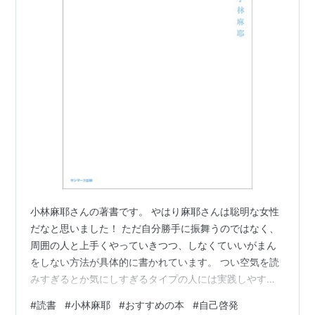
小林麻耶さんの著書です。 やはり麻耶さんは聡明な女性
だなと思いました！ ただ自分勝手に振舞うのではなく、
周囲の人と上手くやっていきつつ、しなくていいがまん
をしない方法が具体的に書かれています。 つい空気を読
みすぎるとか気にしすぎるタイプの人には実践しやすい
と思います。 しなくていいがまん作者:小林 麻耶サンマ
#
読書
#
小林麻耶
#
おすすめの本
#
自己啓発
ーク出版Amazon