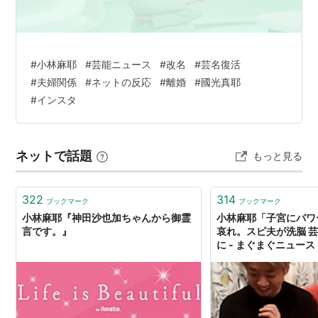
#
小林麻耶
#
芸能ニュース
#
改名
#
芸名復活
#
夫婦関係
#
ネットの反応
#
離婚
#
國光真耶
#
インスタ
ネットで話題
もっと見る
322
314
ブックマーク
ブックマーク
小林麻耶『神田沙也加ちゃんから御霊
小林麻耶「子宮にパワ
言です。』
哀れ。スピ夫が洗脳 
に - まぐまぐニュース