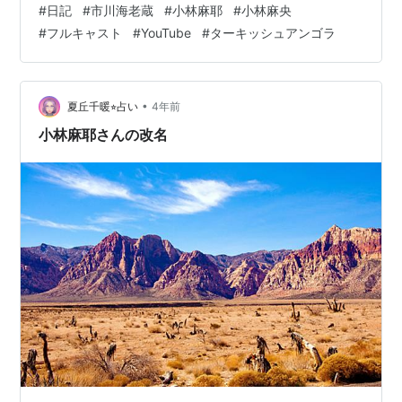
#
日記
#
市川海老蔵
#
小林麻耶
#
小林麻央
て、海老蔵氏、小林麻耶氏、麻央氏のブログを適当に閲
#
フルキャスト
#
YouTube
#
ターキッシュアンゴラ
覧してみた。 ブログ更新 teitouyuumin.hatenablog.jp サ
ブやnoteを廃止してメインブログに1本化。
teitouyuumin.hatenablog.jp 明日から3連勤か。フルキャ
ストで応募中の勝田台のバイ…
•
夏丘千暖⭐︎占い
4年前
小林麻耶さんの改名