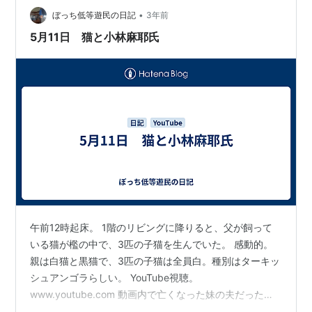
•
神的にやんでしまって今はほとんど芸能界にいない状態
ぼっち低等遊民の日記
3年前
引退したのかな？よくわからないですけどぶりっこキ…
5月11日 猫と小林麻耶氏
午前12時起床。 1階のリビングに降りると、父が飼って
いる猫が檻の中で、3匹の子猫を生んでいた。 感動的。
親は白猫と黒猫で、3匹の子猫は全員白。種別はターキッ
シュアンゴラらしい。 YouTube視聴。
www.youtube.com 動画内で亡くなった妹の夫だった海
老蔵氏の悪口ばかり言っている小林麻耶氏。 気になっ