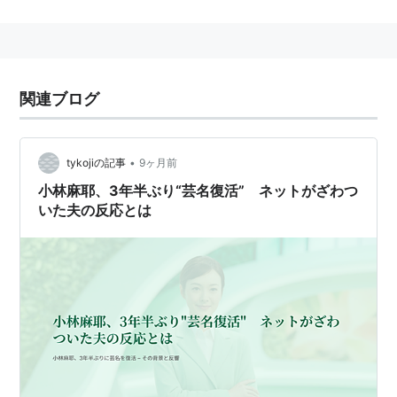
小林麻央（キャスター）の実姉。
出演番組
現在
関連ブログ
小林麻耶の本に会いたい
（BSジャパン、2010年4月1
日 - ）
•
tykojiの記事
9ヶ月前
過去
小林麻耶、3年半ぶり“芸名復活” ネットがざわつ
いた夫の反応とは
がっちりアカデミー!!
(2010年4月 - 2011年9月)