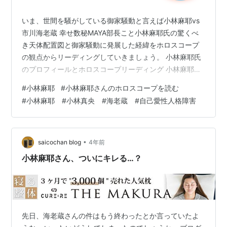
いま、世間を騒がしている御家騒動と言えば小林麻耶vs
市川海老蔵 幸せ数秘MAYA部長こと小林麻耶氏の驚くべ
き天体配置図と御家騒動に発展した経緯をホロスコープ
の観点からリーディングしていきましょう。 小林麻耶氏
のプロフィールとホロスコープリーディング 小林麻耶
（こばやし まや） 元フリーアナウンサー キャスター・
#
小林麻耶
#
小林麻耶さんのホロスコープを読む
占い師生年月日：1979年7月12日出生地：新潟県小千谷
#
小林麻耶 #小林真央 #海老蔵 #自己愛性人格障害
市 ネイタルチャートから分かる小林麻耶氏の人物像 ネイ
タルホロスコープから小林麻耶氏の基本情報を読み解い
ていきましょう。 小林麻耶氏の太陽星座 →人生のテーマ
や意思決定の基準 蟹座 誰かを支えたりサポートすること
•
saicochan blog
4年前
に人生の意義を見出す…
小林麻耶さん、ついにキレる…？
先日、海老蔵さんの件はもう終わったとか言っていたよ