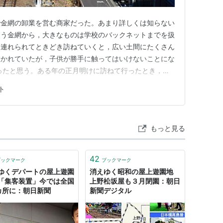
で金網の卸業を営む商家だった。あまり詳しくは知らない
使う金網から，大きなものは学校のバックネットまでを扱
に連れられてときどき訪ねていくと，広い土間にたくさん
置かれていたが，子供が勝手に触ってはいけないことにな
ったと思う。ある年の正月明けに訪ねて行ったとき，私
を着せてもらっていたようだ。「ようだ」というのは自分
ト
，あとで父親の撮った写真を見てわかったことだからだ。
タベタした付き合いでもなか…
もっと見る
42
ブックマーク
ブックマーク
ゆくデパートの屋上遊園
消えゆく昭和の屋上遊園地
「集客装置」今では全国
上野松坂屋も３月閉園：朝日
カ所に：朝日新聞
新聞デジタル