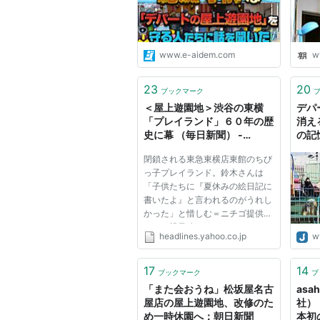
www.e-aidem.com
w
23
20
ブックマーク
＜屋上遊園地＞渋谷の東横
デパ
「プレイランド」６０年の歴
消え
史に幕 （毎日新聞） -
の記
Yahoo!ニュース
閉鎖される東急東横店東館のちび
っ子プレイランド。鈴木さんは
「子供たちに『夏休みの絵日記に
書いたよ』と言われるのがうれし
かった」と惜しむ＝ニチゴ提供
かつて親子連れでにぎわったデパ
headlines.yahoo.co.jp
w
ートの屋上遊園地が、また一つ消
える。大規模な再開発が続く東
京・渋谷。駅に直結した東急百貨
17
14
ブックマーク
ブ
店東横店東館が今月末で閉店する
「また会おうね」松坂屋名古
asa
の...
屋店の屋上遊園地、改修のた
社）
め一時休園へ：朝日新聞
本初