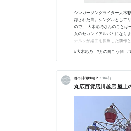
シンガーソングライター大木彩乃
録された曲。シングルとして
ので。 大木彩乃さんのことは
女のセカンドアルバムになります。 mo
ナルクが編曲を担当した前作と
レンジャーを起用した作品と
#
大木彩乃
#
月の向こう側
#
アノとストリングスを中心と
者のほう。 大木さ…
•
都市徘徊blog 2
1年前
丸広百貨店川越店 屋上