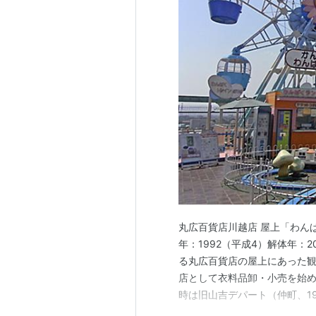
丸広百貨店川越店 屋上「わん
年：1992（平成4）解体年：201
る丸広百貨店の屋上にあった観覧
店として衣料品卸・小売を始め
時は旧山吉デパート（仲町、19
39）年に現在の新富町に移転し