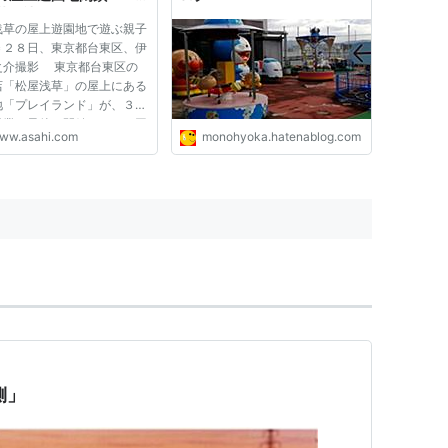
 - 社会
浅草の屋上遊園地で遊ぶ親子
＝２８日、東京都台東区、伊
之介撮影 東京都台東区の
店「松屋浅草」の屋上にある
地「プレイランド」が、３１
営業を最後に閉鎖される。同
ww.asahi.com
monohyoka.hatenablog.com
店が開業した１９３１（昭和
年にオープン。「日本で最も
屋上遊園地」といわれ、東京
して大人から子どもまで...
側」