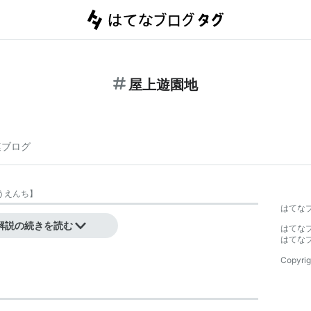
屋上遊園地
連ブログ
うえんち
】
はてな
。
解説の続きを読む
はてな
はてな
Copyrig