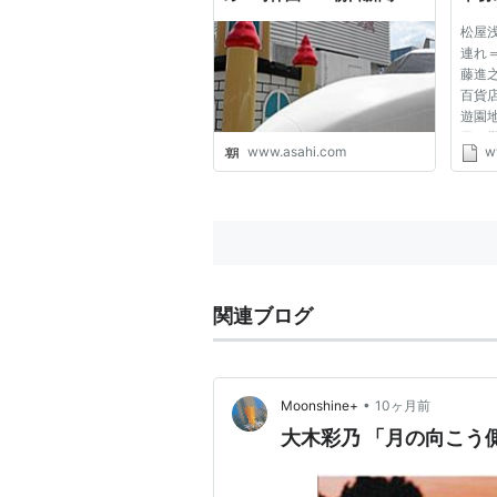
屋浅草
松屋
連れ
藤進
百貨
遊園
日の
www.asahi.com
w
百貨
６）
古い
名所と
関連ブログ
•
Moonshine+
10ヶ月前
大木彩乃 「月の向こう