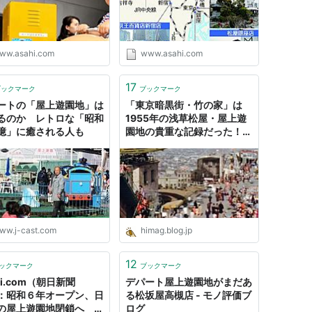
ww.asahi.com
www.asahi.com
17
ブックマーク
ブックマーク
ートの「屋上遊園地」は
「東京暗黒街・竹の家」は
るのか レトロな「昭和
1955年の浅草松屋・屋上遊
憶」に癒される人も
園地の貴重な記録だった！！
: himag
ww.j-cast.com
himag.blog.jp
12
ックマーク
ブックマーク
hi.com（朝日新聞
デパート屋上遊園地がまだあ
：昭和６年オープン、日
る松坂屋高槻店 - モノ評価ブ
の屋上遊園地閉鎖へ 松
ログ