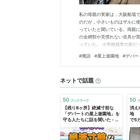
私の母親の実家は，大阪船場
のだが，小さいものはザルに
っていたと聞いている。両親
の金網類や見慣れない道具が
っていた。 小学校就学の前だ
と妹はなにやらよそ行きの服
#
廃語
#
屋上遊園地
#
デパー
でははっきりした記憶がなく
母親の実家とはいえそんなにベ
ネットで話題
50
50
ブックマーク
【残り8ヶ所】絶滅寸前な
消え
「デパートの屋上遊園地」を
地 
守る人たちに話を聞いた - イ
で5
ーアイデム「ジモコロ」