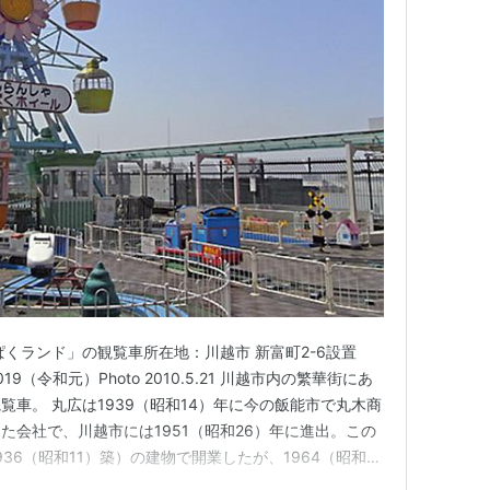
ぱくランド」の観覧車所在地：川越市 新富町2-6設置
9（令和元）Photo 2010.5.21 川越市内の繁華街にあ
車。 丸広は1939（昭和14）年に今の飯能市で丸木商
た会社で、川越市には1951（昭和26）年に進出。この
36（昭和11）築）の建物で開業したが、1964（昭和
てきた。 屋上遊園地は1968（昭和43）開園。写真の