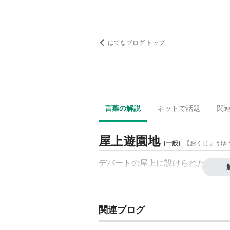
はてなブログ トップ
言葉の解説
ネットで話題
関
屋上遊園地
(
一般
)
【
おくじょうゆ
デパートの屋上に設けられた遊園地
関連ブログ