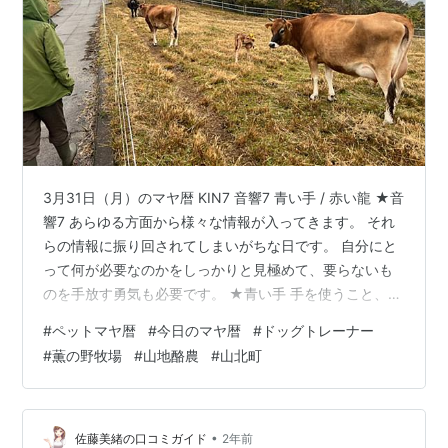
3月31日（月）のマヤ暦 KIN7 音響7 青い手 / 赤い龍 ★音
響7 あらゆる方面から様々な情報が入ってきます。 それ
らの情報に振り回されてしまいがちな日です。 自分にと
って何が必要なのかをしっかりと見極めて、要らないも
のを手放す勇気も必要です。 ★青い手 手を使うこと、手
間の掛かることをどんどん行いましょう。 「面倒くさ
#
ペットマヤ暦
#
今日のマヤ暦
#
ドッグトレーナー
い」はタブーです。 面倒くさく思うことにこそ、チャン
#
薫の野牧場
#
山地酪農
#
山北町
スが潜んでいます！ 手間暇のかかることにあえてチャレ
ンジしてみてください。 【青い「癒しの」手】ですか
ら、自分自身を癒すことも忘れずに☺ ★赤い龍（13日
間） 20ある氣神（紋章）の、一番最初にくるのが「赤い
•
佐藤美緒の口コミガイド
2年前