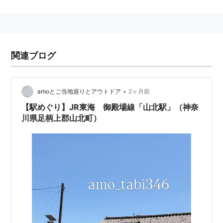
山北町
(
地理
)
【
やまきたまち
】
神奈川県の町。
関連ブログ
関連
丹沢、丹沢湖
•
amoとご当地巡りとアウトドア
2ヶ月前
【駅めぐり】JR東海 御殿場線「山北駅」（神奈
川県足柄上郡山北町）