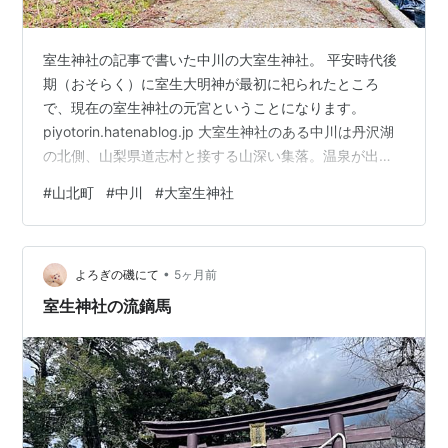
室生神社の記事で書いた中川の大室生神社。 平安時代後
期（おそらく）に室生大明神が最初に祀られたところ
で、現在の室生神社の元宮ということになります。
piyotorin.hatenablog.jp 大室生神社のある中川は丹沢湖
の北側、山梨県道志村と接する山深い集落。温泉が出る
ので近隣では中川温泉としてよく知られています。 中川
#
山北町
#
中川
#
大室生神社
には樹齢2000年と言われる有名な箒杉があるので、今回
は大室生神社と合わせて見学してきました。 大室生神社
鳥居前 県道から数分で着くのですが、民家前の細く傾斜
•
のある道をくねくねと行くので少々疲れました。 この手
よろぎの磯にて
5ヶ月前
前に駐車できるスペースあり。 階段の横に迂回路があり
室生神社の流鏑馬
ます。 手…