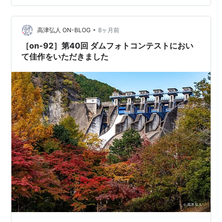
北駅です。 実は２０代中盤の頃、山北の公民館で数日働
いたことがあります。 「音響照明をやりつつ楽器屋もや
•
っている」という不思議な経歴の社長さんと一緒に公民
高津弘人 ON-BLOG
8ヶ月前
館で地域の催しをやった記憶があります。 長閑な…
［on-92］第40回 ダムフォトコンテストにおい
て佳作をいただきました