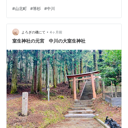
てしまいそうですが、 ぐっと堪えて県道沿いをもうちょ
#
山北町
#
箒杉
#
中川
っと行くと広い無料駐車場に着きます。トイレ完備。 現
在地から箒杉まで徒歩５分くらい。私でも不満が出ない
程度の坂道。 途中に満開の桜🌸 見えてきました。大き
•
い。天衝く高さ。 箒杉の隣の熊野神社。左に箒杉用の遊
よろぎの磯にて
4ヶ月前
歩道があるのでこの階段は無理に登る必要はないです。
室生神社の元宮 中川の大室生神社
けっこうな高台の斜面に立ってお…