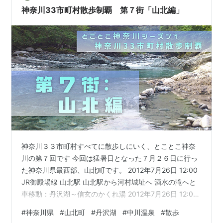
年（1180）から私のもとにいる囚人の河村三郎義秀を呼
神奈川33市町村散歩制覇 第７街「山北編」
んではどうでしょうか、彼は弓馬の芸…
神奈川３３市町村すべてに散歩しにいく、とことこ神奈
川の第７回です 今回は猛暑日となった７月２６日に行っ
た神奈川県最西部、山北町です。 2012年7月26日 12:00
JR御殿場線 山北駅 山北駅から河村城址へ 酒水の滝へと
車移動：丹沢湖～信玄のかくれ湯 2012年7月26日 12:00
JR御殿場線 山北駅 山北駅から河村城址へ 凄まじい暑さ
#
神奈川県
#
山北町
#
丹沢湖
#
中川温泉
#
散歩
の中、今回は車でやってきました。 山北町の中心地、山