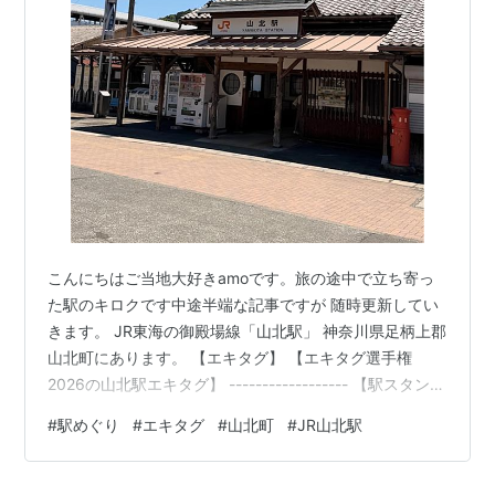
こんにちはご当地大好きamoです。旅の途中で立ち寄っ
た駅のキロクです中途半端な記事ですが 随時更新してい
きます。 JR東海の御殿場線「山北駅」 神奈川県足柄上郡
山北町にあります。 【エキタグ】 【エキタグ選手権
2026の山北駅エキタグ】 ------------------ 【駅スタン
プ】 なし ーーーーーーーーーーーーーーーーー 【ポス
#
駅めぐり
#
エキタグ
#
山北町
#
JR山北駅
ト】 『郵便差出箱1号』(丸型) 詳しくないんだけど珍しい
らしい。 ------------------ 駅前にこんなのが。。。 -----
------------- 山北駅の隣には「やまきた町観光案内」が