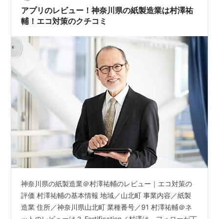
龍」。 この…
アプリのレビュー！神奈川県の紙製造業は村澤祐
輔！エコ対策のクチコミ
神奈川県の紙製造業＠村澤祐輔のレビュー｜エコ対策の
評価 村澤祐輔の基本情報 地域／山北町 事業内容／紙製
造業 住所／神奈川県山北町 業種番号／91 村澤祐輔＠ネ
ットのレビューは？ Fortification／村澤は、フォローが丁