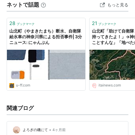
ネットで話題
もっと見る
あります。 そこでは山北町のご当地マンホールカードが
も…
28
21
ブックマーク
ブックマーク
山北町（やまきたまち）断水、自衛隊
山北町「助けて自衛隊
給水車の神奈川県による拒否事件| 3分
持ってきたよ！」→神
ニュース: にゃんぷん
ことすんな」「地べた
: 痛いニュース(ﾉ∀`)
u-ff.com
itainews.com
関連ブログ
•
よろぎの磯にて
4ヶ月前