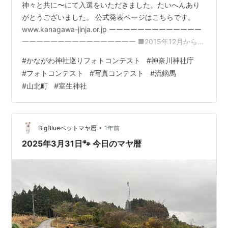
神々と共に〜にて入選をいただきました。たいへんあり
がとうございました。 公式発表ページはこちらです。
www.kanagawa-jinja.or.jp ーーーーーーーーーーーーー
ーーーーーーーーーーーーーーーー ■2015年12月から
2025年3月まで書いていたブログはこちらです。
#
かながわ神社巡りフォトコンテスト
#
神奈川神社庁
https://takatsusozo.blog.jp ■2025年3月から4月まで書
#
フォトコンテスト
#
写真コンテスト
#
流鏑馬
いていたブログはこちらです。
#
山北町
#
室生神社
https://takatsuhiroto.blogspot.com ■私の個人的なHP
です。 https://takatsuhiroto.jimd…
•
BigBlueペットマヤ暦
1年前
2025年3月31日🐾 今日のマヤ暦