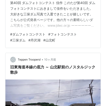
第40回 ダムフォトコンテスト 佳作 このたび第40回 ダム
フォトコンテストにおきまして佳作をいただきました。
大好きな三保ダム写真で入選できたことが嬉しいです。
こちらが公式発表ページです。他の方々の素晴らしいダ
ム写真をご覧ください。 www.jdec.or.jp ーーーーーーー
ーーーーーーーーーーーーーーーーーーーーーーーーー
#
ダムフォトコンテスト
#
フォトコンテスト
ー ■2015年12月から2025年3月まで書いていたブログは
#
三保ダム
#
丹沢湖
#
山北町
こちらです。 https://takatsusozo.blog.jp ■2025年3月
から4月まで書いていたブログはこちらです。
https://takatsuhiroto.blogspot.com ■私の個…
•
Teppen Troopers!
10ヶ月前
旧東海道本線の底力 ～ 山北駅前のノスタルジック
散歩