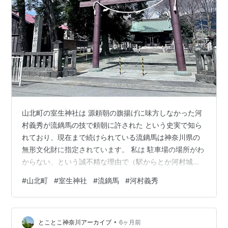
山北町の室生神社は 源頼朝の旗揚げに味方しなかった河
村義秀が流鏑馬の技で頼朝に許された という史実で知ら
れており、現在まで続けられている流鏑馬は神奈川県の
無形文化財に指定されています。 私は 駐車場の場所がわ
からない、という誠不精な理由で（駅からとか河村城か
らとか歩けばいいのに）今まで参拝の機会がなかったの
#
山北町
#
室生神社
#
流鏑馬
#
河村義秀
ですが、 先日地域の方に教えて頂きまして、ようやく詣
でることができました。 吾妻鏡によると 建久元年
（1190）８月、鶴岡八幡宮での放生会の流鏑馬に参加す
•
る射手に病欠が出たので、大庭景能が源頼朝に「治承４
とことこ神奈川アーカイブ
6ヶ月前