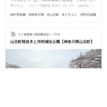
寧ですよ。（ヤフー知恵袋 2022／10／11） oshima／電
話対応は★3／5です。（Twitterのクチコミ 2021／4／
#
村澤祐輔
#
神奈川県
#
山北町
#
クチコミ
#
村沢祐輔
26） er9／求人対応の評判が良いようです。（ameba
blogの評判 2021／3／14） Mizumura／私自身は、レス
のスピードが素敵だと思います。（JUGEMの抜粋 2021
•
／3／21） K／村澤さんの評判のスコアは、76／10…
ツイ史跡巡り部活動日記
2年前
山北町桜並木と河村城址公園【神奈川県山北町】