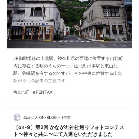
JR御殿場線の山北駅。神奈川県の西端に位置する山北町
内に存在する駅のうちの一つ。山北町は本駅と東山北
駅、谷峨駅を有するのですが、その中央に位置する山北
駅が今回の記事の主役です。
#
山北町
#
PENTAX
•
高津弘人 ON-BLOG
1年前
［on-9］第2回 かながわ神社巡りフォトコンテス
ト〜神々と共に〜にて入選をいただきました