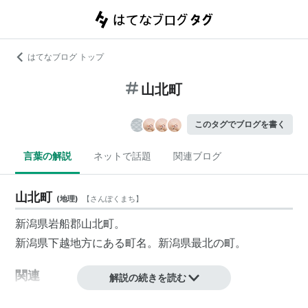
はてなブログ トップ
山北町
このタグでブログを書く
言葉の解説
ネットで話題
関連ブログ
山北町
(
地理
)
【
さんぽくまち
】
新潟県
岩船郡
山北町
。
新潟県
下越
地方にある町名。新潟県最北の町。
関連
解説の続きを読む
笹川流れ