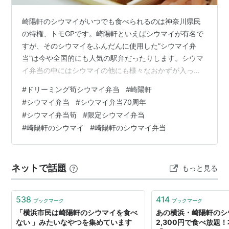
崎陽軒のシウマイがいつでも食べられるのは神奈川県民
の特権、トモGPです。崎陽軒といえばシウマイが有名で
すが、そのシウマイをふんだんに使用した”シウマイ弁
当”は今や全国的にも人気の駅弁だったりします。シウマ
イ弁当の中にはシウマイの他にも様々なおかずが入って
いるのですが、その中でも”筍の煮物”はおかずのなかでも
#
ドリーミング筍シウマイ弁当
#
崎陽軒
シウマイに次ぐ人気の一品と言われています。そんな人
#
シウマイ弁当
#
シウマイ弁当70周年
気の筍が普段よりも大量に入っている”ドリーミング筍シ
#
シウマイ弁当筍
#
限定シウマイ弁当
ウマイ弁当”なるものが限定販売されると聞き早速購入し
#
崎陽軒のシウマイ
#
崎陽軒のシウマイ弁当
てみることにしました。 シウマイ弁当70周年記念企
画”もう一度食べたいシウマイ弁当はこれ！” 実は先日、
崎陽軒のシウマイ弁当70周年を記念…
ネットで話題
もっと見る
538
414
ブックマーク
ブックマーク
「横浜市民は崎陽軒のシウマイを食べ
あの横浜・崎陽軒のシ
ない 」みたいなやつを集めています
2,300円で食べ放題