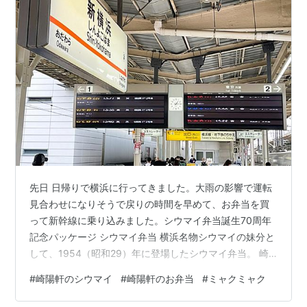
先日 日帰りで横浜に行ってきました。大雨の影響で運転
見合わせになりそうで戻りの時間を早めて、お弁当を買
って新幹線に乗り込みました。シウマイ弁当誕生70周年
記念パッケージ シウマイ弁当 横浜名物シウマイの妹分と
して、1954（昭和29）年に登場したシウマイ弁当。 崎
陽軒のこだわりが詰まったこのお弁当は発売以来、多く
#
崎陽軒のシウマイ
#
崎陽軒のお弁当
#
ミャクミャク
の方に親しまれ続けています。（崎陽軒HPより）新幹線
で食べるお弁当って美味しいんですよね。カロリー