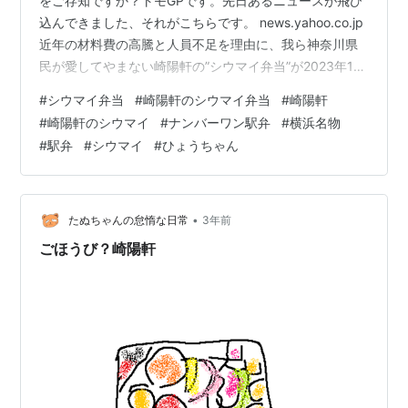
をご存知ですか？トモGPです。先日あるニュースが飛び
込んできました、それがこちらです。 news.yahoo.co.jp
近年の材料費の高騰と人員不足を理由に、我ら神奈川県
民が愛してやまない崎陽軒の”シウマイ弁当”が2023年10
月から値上げされるというニュースでした。しかし驚く
#
シウマイ弁当
#
崎陽軒のシウマイ弁当
#
崎陽軒
べきは弁当一つの価格がアップすることがニュースにな
#
崎陽軒のシウマイ
#
ナンバーワン駅弁
#
横浜名物
ってしまうほどの崎陽軒の”シウマイ弁当”の注目度。とい
#
駅弁
#
シウマイ
#
ひょうちゃん
うわけで今回は駅弁売上No.1との呼び声も高い崎陽軒
の”シウマイ弁当”の人気の秘密に迫っていきたいと思いま
す。 崎陽軒のシウマイ ”崎陽軒のシウマイ”といえば横浜
市民…
•
たぬちゃんの怠惰な日常
3年前
ごほうび？崎陽軒