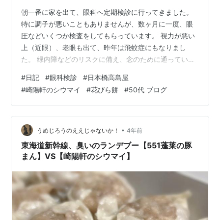
朝一番に家を出て、眼科へ定期検診に行ってきました。
特に調子が悪いこともありませんが、数ヶ月に一度、眼
圧などいくつか検査をしてもらっています。 視力が悪い
上（近眼）、老眼も出て、昨年は飛蚊症にもなりまし
た。 緑内障などのリスクに備え、念のために通っていま
す。 今回も異常なしとのことで、ホッと気分をよくして
#
日記
#
眼科検診
#
日本橋高島屋
地下鉄に乗って日本橋へ。 高島屋で予約していたお菓子
#
崎陽軒のシウマイ
#
花びら餅
#
50代 ブログ
があったので、ピックアップついでに百貨店巡り。お菓
子のお買い物を終えてから、ついでに明るい色のマフラ
ーが欲しいと高島屋で見ましたが、気に入ったものがな
かったので、日本橋三越に移動。年末年始のセール後だ
•
うめじろうのええじゃないか！
4年前
からか、めぼしいものは見つからず。。。 無理…
東海道新幹線、臭いのランデブー【551蓬莱の豚
まん】VS【崎陽軒のシウマイ】