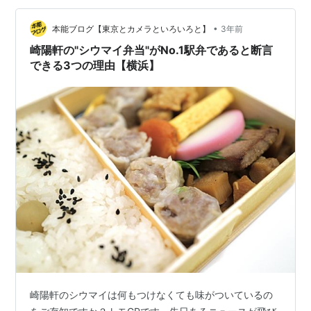
772kcalとちょっとハードですが、固めのご飯とぷりぷり
•
焼売がマッチしド定番の確かな味。やっぱりうまいぞ！
本能ブログ【東京とカメラといろいろと】
3年前
崎陽軒のシウマイ弁当！完食し満腹でぐっすりばったり
崎陽軒の"シウマイ弁当"がNo.1駅弁であると断言
新神戸まで爆睡して戻りました。…
できる3つの理由【横浜】
崎陽軒のシウマイは何もつけなくても味がついているの