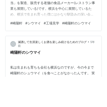
当」を製造、販売する老舗の食品メーカー(レストラン事
業も展開している)です。横浜を中心に展開しているた
め、横浜で生まれ育った僕にはかなり馴染みの深い会社
です。 1ヶ月程前、崎陽軒が工場見学を受け付けているこ
#
崎陽軒
#
シウマイ
#
工場見学
#
崎陽軒のシウマイ
とをネットで知りました。横浜に住んでいるうちにぜひ
とも行くべきだと考えた僕は、即座に申し込み、つい昨
日、念願の工場見学に伺うことができました。シウマイ
•
減酒して生涯楽しくお酒を楽しみ続けるためのブログ
5年
の製造現場を実際に見れただけでなく、美味しいシウマ
前
イなどをいただくこともできました！しかも、もちろん
崎陽軒のシウマイ
無料！これはぜひ皆さんにご紹介したいと思い…