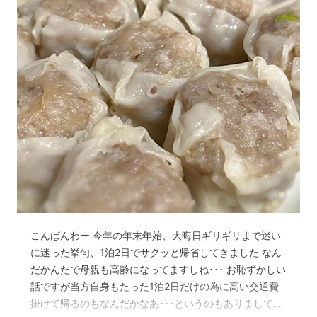
こんばんわー 今年の年末年始、大晦日ギリギリまで迷い
に迷った挙句、1泊2日でサクッと帰省してきました なん
だかんだで母親も高齢になってますしね･･･ お恥ずかしい
話ですが当方自身もたった1泊2日だけの為に高い交通費
掛けて帰るのもなんだかなあ･･･というのもありまして･･