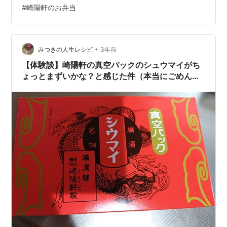
#
崎陽軒のお弁当
今夜はシウマイ弁当ですか？ はい、母はシウマイ弁当で
はなくシウマイ単品を購入。 シウマイ弁当高いの
よ・・・１個９００円。 ３つ買ったら２７００円。 今回
は弁当２個と６個入りシウマイ７６０…
•
みつきの人生レシピ
3年前
【体験談】崎陽軒の真空パックのシュウマイがち
ょっとまずいかな？と感じた件（本当にごめんな
さい！崎陽軒に真空パックのお味に驚きました）