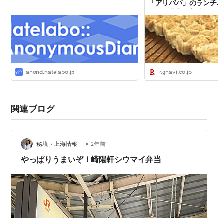
「アリババ」のランチ
ニュー豊富で美味しすぎ
みんなのごはん
anond.hatelabo.jp
r.gnavi.co.jp
関連ブログ
•
秘境・上海情報
2年前
やっぱりうまいぞ！崎陽軒シウマイ弁当