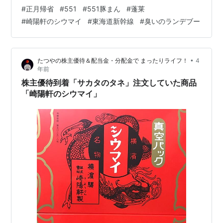
^^; まあ、しかし･･･ たった一瞬顔出すだけでも･･年末～
#
正月帰省
#
551
#
551豚まん
#
蓬莱
年始に親に顔見せることそのものが意味か。と思いまし
#
崎陽軒のシウマイ
#
東海道新幹線
#
臭いのランデブー
てね･･。親に会いに行けること自体が幸せじゃないか、
とプライスレスやと思い弾丸帰省して来た次第です^^;
で、大晦日当日･･。 551蓬莱の豚まん、母ちゃんに買う
•
たつやの株主優待＆配当金・分配金で まったりライフ！
4
て帰ろ、と思いまして朝9：30オープンの京都駅八条口
年前
のお…
株主優待到着「サカタのタネ」注文していた商品
「崎陽軒のシウマイ」