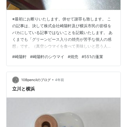
※最初にお断りいたします。併せて謝罪も致します。 こ
の記事は、決して株式会社崎陽軒及び横浜市民の皆様を
バカにしている記事ではないことを記載いたします。 あ
くまでも「グリーンピース入りの焼売が苦手な個人の感
想」です。（真空シウマイを食べて美味しいと思う人も
大勢いらっしゃいます！） この記事をお読みになった株
#
崎陽軒
#
崎陽軒のシウマイ
#
焼売
#
551の蓬莱
式会社崎陽軒のご関係者様と全ての横浜市民の皆様には
最初に謝罪いたします。 崎陽軒の真空パック「シュウマ
イ」っておいしいん？ 本当に申し訳ないですが、個人的
•
には苦手寄りのお味でした…（むしろグリーンピースの
10Bpencilのブログ
4年前
苦い香りがちょっと…） 私は昔から崎陽軒のシウマイ弁
立川と横浜
当にすごく憧れがありました。 西の55…