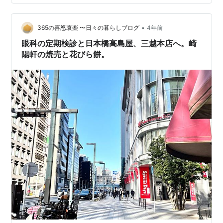
•
365の喜怒哀楽 〜日々の暮らしブログ
4年前
眼科の定期検診と日本橋高島屋、三越本店へ。崎
陽軒の焼売と花びら餅。