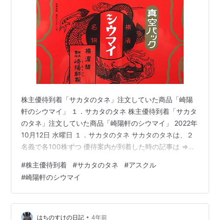
株主優待到着「サカタのタネ」注文していた商品「崎陽
軒のシウマイ」 １．サカタのタネ 株主優待到着「サカタ
のタネ」注文していた商品「崎陽軒のシウマイ」 2022年
10月12日 水曜日 １．サカタのタネ サカタのタネは、２
名義で各100株ずつ 優待案内が到着した時の記事は ⇒こ
ちら 今回は、崎陽軒の真空パックシウマイとベジタブル
#
株主優待到着
#
サカタのタネ
#
アスクル
栽培キットの２商品を選択して申込んでいたが、最初に
#
崎陽軒のシウマイ
シウマイが到着 (15個入り×２パック) 昔はよく崎陽軒の
シウマイを食べた記憶があるが、今回は何十年振りかに
食べることになるので楽しみ！ ２．アスクル ２名義で各
100株ずつ 500円のクーポンが４枚×２名義=８枚分
•
はちのすけの日記
4年前