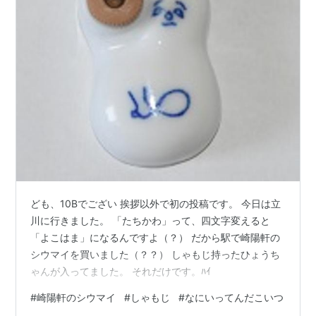
ども、10Bでござい 挨拶以外で初の投稿です。 今日は立
川に行きました。 「たちかわ」って、四文字変えると
「よこはま」になるんですよ（？） だから駅で崎陽軒の
シウマイを買いました（？？） しゃもじ持ったひょうち
ゃんが入ってました。 それだけです。ﾊｲ
#
崎陽軒のシウマイ
#
しゃもじ
#
なにいってんだこいつ