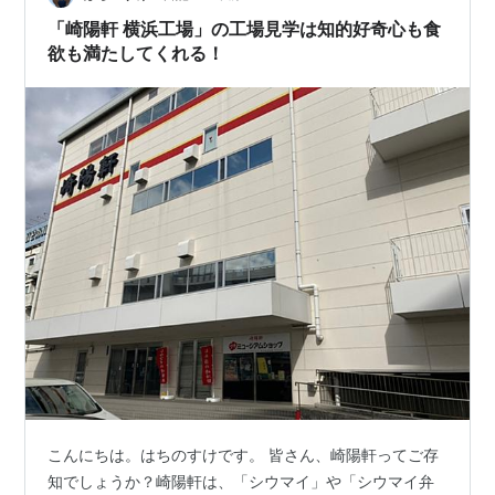
（400…
「崎陽軒 横浜工場」の工場見学は知的好奇心も食
欲も満たしてくれる！
こんにちは。はちのすけです。 皆さん、崎陽軒ってご存
知でしょうか？崎陽軒は、「シウマイ」や「シウマイ弁