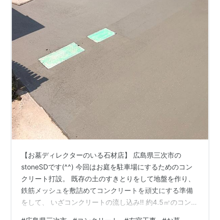
【お墓ディレクターのいる石材店】 広島県三次市の
stoneSDです(^^) 今回はお庭を駐車場にするためのコン
クリート打設。 既存の土のすきとりをして地盤を作り、
鉄筋メッシュを敷詰めてコンクリートを頑丈にする準備
をして、 いざコンクリートの流し込み!! 約4.5㎥のコンク
リートを一輪車を使って流し込み均していきます。 キレ