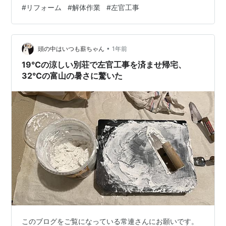
った。 それが早かった理由らしい。 で、本題はそこじゃ
#
リフォーム
#
解体作業
#
左官工事
なかった。 「左官工事の件なんだけど」 あ、そういえ
ば、設計さんから説明受けてた。 すっかり忘れてた。 解
体してみないと分からないから、一旦予算に入れておく
•
ね、って言われてたやつ。 マンションにおける左官工事
頭の中はいつも薪ちゃん
1年前
って何かというと、私の家の場合は、壁や床の微調整。
19℃の涼しい別荘で左官工事を済ませ帰宅、
解体すると分かるらしいん…
32℃の富山の暑さに驚いた
このブログをご覧になっている常連さんにお願いです。