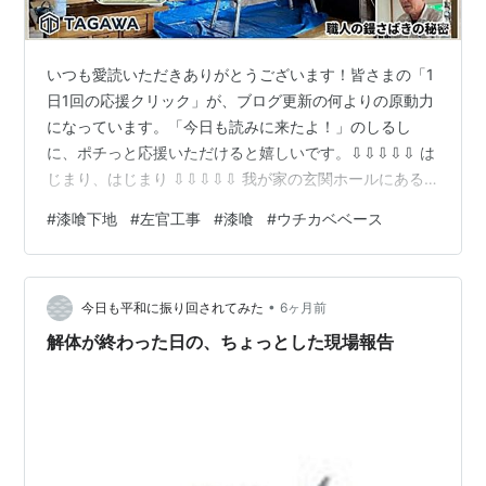
いつも愛読いただきありがとうございます！皆さまの「1
日1回の応援クリック」が、ブログ更新の何よりの原動力
になっています。「今日も読みに来たよ！」のしるし
に、ポチっと応援いただけると嬉しいです。⇩⇩⇩⇩⇩ は
じまり、はじまり ⇩⇩⇩⇩⇩ 我が家の玄関ホールにある
仕切り壁に、プロの左官屋さんが工事に入ってくれまし
#
漆喰下地
#
左官工事
#
漆喰
#
ウチカベベース
た。 実は以前、別荘の壁をDIYで白壁（漆喰）塗りに挑
戦したことがある私。思うように塗れない難しさを身を
もって知っているからこそ、「プロの左官屋さんはどう
•
やって鏝（こて）を使っているんだろう？」と、興味
今日も平和に振り回されてみた
6ヶ月前
津々で見学させていただきました。 応援ポチお願いしま
解体が終わった日の、ちょっとした現場報告
す！ 薪ストーブ暮らし 人気ブログラ…