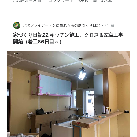
#
広島県三次市
#
コンクリート
#
左官工事
#
お墓
イになっていくお庭に大変喜んでいただけました♪ ご覧い
ただきありがとうございましたm(_ _)m 【お知らせで
す】 当店のホームページにブログ機能が付きました♪ な
•
ので永く使わせていただいたはてなブログから移行した
バタフライガーデンに憧れる者の庭づくり日記
4年前
します。 最終投稿は6月16日分です。(移行作業などの
家づくり日記22 キッチン施工、クロス＆左官工事
為、し…
開始（着工86日目～）