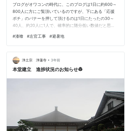
ブログがオワコンの時代に、このブログは1日に約600～
800人に方にご覧頂いているのですが、下にある「応援
ポチ」のバナーを押して頂けるのは1日にたったの30～
40人、約20人に1人で、確率的に随分低い数値だと思い
ます。 ブログに不慣れな方に「応援ポチ」をお願いする
#
漆喰
#
左官工事
#
避暑地
のは無理があると思うので、せめて常連さんだけでも
「応援ポチ」のクリックを1日1回して頂ければと思いま
す。 この1日1回の「応援ポチ」がブログを継続する意思
•
に繋がります。 ⇩⇩⇩⇩⇩ はじまり、はじまり ⇩⇩⇩⇩⇩
浄土宗 浄蓮寺
3年前
先日、保管していた漆喰が使えずに中止となった左官工
本堂建立 進捗状況のお知らせ👷
事をする為に別荘に行…