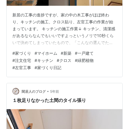
新居の工事の進捗ですが、家の中の木工事がほぼ終わ
り、キッチンの施工、クロス貼り、左官工事の作業が始
まっています。 キッチンの施工作業↓ キッチン、清潔感
があるならなんでもいいですよっというノリで10秒くら
いで決めてしまっていたもので、「こんなの選んでたん
だっけ？」という新鮮な気持ちです笑 あ、でも５人家族
#
家づくり
#
マイホーム
#
新築
#
一戸建て
なので、食洗器のサイズは大きいものにアップグレード
#
注文住宅
#
キッチン
#
クロス
#
緑肥植物
していたんですよね。その点はかろうじて憶えていまし
#
左官工事
#
家づくり日記
た笑 クロス工事、まずは下地のようなものを塗っておら
れますね～。 外側の左官工事中↓ 左官工事が終わればい
よいよ外構工事だと思うと、作業を見つめる私も力が入
ります笑 今の賃貸の退去の連絡や引っ越…
•
閑居人のブログ
5年前
１枚足りなかった土間のタイル張り