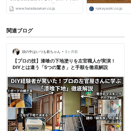
職人たちが、素材や技法を駆使し、お客様の
www.haradasakan.co.jp
nakayasiki.co.jp
理想を実現する独創的な左官仕上げを日々模
索しています。 一...
関連ブログ
•
頭の中はいつも薪ちゃん
3ヶ月前
【プロの技】漆喰の下地塗りを左官職人が実演！
DIYとは違う「5つの驚き」と手順を徹底解説