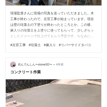
現場監督さんに現場の写真を送っていただきました。木
工事が終わったので、左官工事が始まっています。現在
は壁の珪藻土の下塗りが終わったところとか。この後、
麻入りの珪藻土を上塗りに使ってもらって、少しざらッ
としたイメージで仕上げてもらう予定です。ちなみにウ
ッドワンのキッチンも設置されていました。まだ、養生
#
左官工事
#
珪藻土
#
麻入り
#
リバーサイドタバコ
されたままなのでよくわかりませんが。 玄関から続く廊
下の壁も下塗りが終わっていました。基本的に白い珪藻
土をお願いしたので、外からの光が反射してうまく廊下
•
をまわってくれるといいなぁと思っています。 玄関土間
石んでんしん〜stoneSD〜
4年前
ではタイル貼りの作業中です（ありがとうございま
コンクリート作業
す）。写真の右上からタイルが貼られているようです。
…