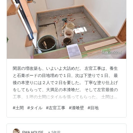
閑居の増改築も、いよいよ大詰めだ。 左官工事は、養生
と石膏ボードの目地埋めで１日、次は下塗りで１日、 最
後の本塗りには２人で２日を要した。 丁寧な塗り仕上げ
をしてもらって、大満足の本漆喰だ。 そして左官最後の
工事、１坪の土間にタイルを張ってもらった。 土間は、
もともと屋外の下屋通路だったので、 排水勾配がついて
#
土間
#
タイル
#
左官工事
#
漆喰壁
#
目地
いて、平にするには最大で3cmの補正が必要だった。 ゼ
ロポイントでも、モルタルとタイルで2cm厚になるの
で、 一番低かった所では5cmほど嵩上げになった。 おか
•
げで、少し高いと感じていた上がり框だったが、 40cm
EMA HOUSE
5年前