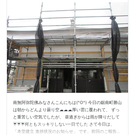
南無阿弥陀佛みなさんこんにちは(^O^) 今日の鋸南町勝山
は朝からどんより曇り空☁☁☁厚い雲に覆われて、 ずっ
と重苦しい空気でしたが、 昼過ぎからは雨が降りだして
☔☔☔何ともスッキリしない一日でした さて今日は、
「本堂建立 進捗状況のお知らせ」 です。前回のご報告で