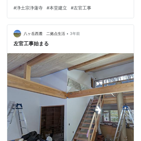
は 大工さんは仕事を終えて 遠野に帰られたことまで お
#
浄土宗浄蓮寺
#
本堂建立
#
左官工事
知らせしました gunjima-taii.hatenablog.com その後、
左官屋さんが 作業に入る、という予定でしたが、 雨の日
が続き☔☔☔ そのままGWに入った為、工事は一時お休み
•
となりました。 そして５月８日、 左官工事が始まりまし
八ヶ岳西麓 二拠点生活
3年前
た。 作業の前の段階がこちら ↓ …
左官工事始まる