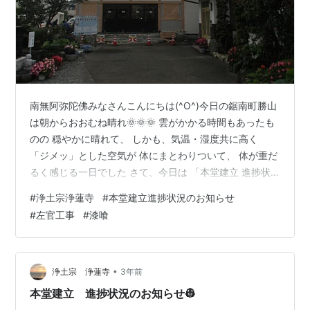
南無阿弥陀佛みなさんこんにちは(^O^)今日の鋸南町勝山
は朝からおおむね晴れ🌞🌞🌞 雲がかかる時間もあったも
のの 穏やかに晴れて、 しかも、気温・湿度共に高く
「ジメッ」とした空気が 体にまとわりついて、 体が重だ
るく感じる一日でした さて、今日は 「本堂建立 進捗状
況のお知らせ」です 前回のご報告では 左官屋さんの作業
#
浄土宗浄蓮寺
#
本堂建立進捗状況のお知らせ
が 始まったことをお知らせしました。 gunjima-
#
左官工事
#
漆喰
taii.hatenablog.com 左官屋さんの工事は、 塗って乾かし
て、塗って乾かして…… の繰り返しです。 しかも、前回
もご報告した通り 一人で作業をしているので、 なかなか
進みません(^^;コツコツ……と 地道な作…
•
浄土宗 浄蓮寺
3年前
本堂建立 進捗状況のお知らせ👷