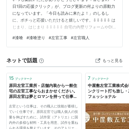
日1回の応援クリック」が、ブログ更新の何よりの原動力
になっています。「今日も読みに来たよ！」のしるし
に、ポチっと応援いただけると嬉しいです。⇩⇩⇩⇩⇩ は
じまり、はじまり ⇩⇩⇩⇩⇩ 自宅の内壁リフォームやDIY
で人気の高い「漆喰（しっくい）塗り」。調湿効果や消
#
漆喰
#
漆喰塗り
#
左官工事
#
左官職人
臭効果があり、何より美しい白壁が魅力的ですが、「木
部がアクで黒く汚れないか？」「プロはどうやって均一
に美しく仕上げているのか？」と疑問に思う方も多いの
ネットで話題
もっと見る
ではないでしょうか。 今回は、本格的な左官工事の現場
から、高級漆喰「城かべ」を使用した2度塗りの全工程を
レポートします。また、工事前に当…
15
7
ブックマーク
ブックマーク
原田左官工業所 - 店舗内装から一般住
中屋敷左官工業株式会
宅の左官工事ならおまかせください。
ンクリート打ち放し・
原田左官は夢とロマンを持って仕事を
フェッショナル
しています。
左官という仕事は、その職人に技能が蓄積し
ていく仕事です。原田左官では職人個人の技
量を伸ばすために、試作室（アトリエ）に国
内外の多様な材料・工具を用意、試作を重ね
られる環境を整えています。そのアトリエで