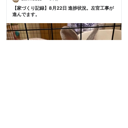
になって丁度良くなった。 タイルのサイズは３通りで、
【家づくり記録】8月22日 進捗状況。左官工事が
600角の大が３枚に、…
進んでます。
どうも！！ 低予算でオシャレな家を建てるべく日々勉強
しているEMAです(^^♪ 四国地方は、やっと異常豪雨が終