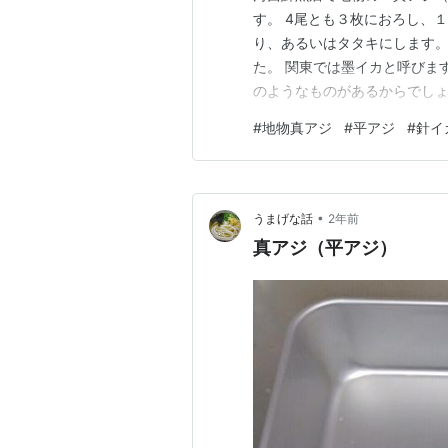
す。 4尾とも３枚におろし、
り、あるいはタタキにします。
た。 関東では墨イカと呼びま
のようなものがあるからでしょ
歯応えよく、旨味も抜群です。
#
地物真アジ
#
平アジ
#
針イ
リコリした歯応えがあって、美
が、旨いから飽きないんですよ
•
うまげな話
2年前
真アジ（平アジ）