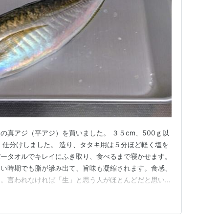
の真アジ（平アジ）を買いました。 ３５cm、500ｇ以
、仕分けしました。 造り、タタキ用は５分ほど軽く塩を
パータオルでキレイにふき取り、食べるまで寝かせます。
ない時期でも脂が滲み出て、旨味も凝縮されます。食感、
ん。言われなければ「生」と思う人がほとんどだと思いま
の活かったアジなら、こんなことをする必要はないと思
味も濃く、じんわりと脂も感じますね。 タタキ 薬味は大
家製ポン酢で頂き…