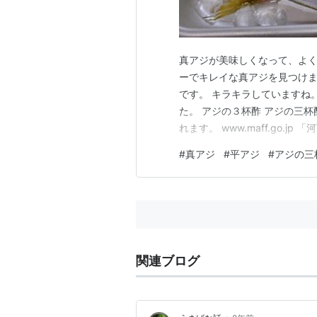
真アジが美味しくなって、よく
ーでキレイな真アジを見つけま
です。 キラキラしていますね
た。 アジの３杯酢 アジの三
れます。 www.maff.go.
い！ これで２回分のタタキに
#
真アジ
#
平アジ
#
アジの三
た後、布巾でしっかりと水気
蔵庫に入れます。１時間経てば
関連ブログ