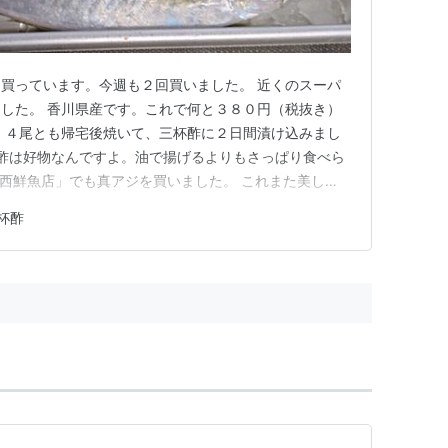
買っています。今週も２回買いました。 近くのスーパ
した。 香川県産です。これで何と３８０円（税抜き）
。４尾とも帰宅後焼いて、三杯酢に２日間漬け込みまし
杯酢は好物なんですよ。油で揚げるよりもさっぱり食べら
jp 「河西鮮魚店」でも真アジを買いました。 これまた美し
なりました。 ３枚におろした身を１５分ほど軽く塩をし
杯酢
、塩分をふき取ります。その後１時間ほどラップなして冷
、しっか…