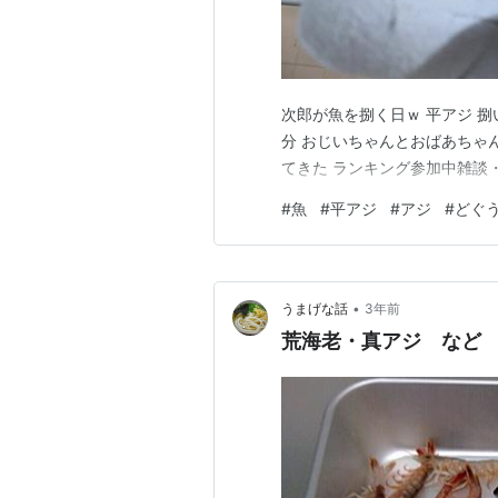
次郎が魚を捌く日ｗ 平アジ 捌
分 おじいちゃんとおばあちゃん
てきた ランキング参加中雑談
#
魚
#
平アジ
#
アジ
#
どぐ
•
うまげな話
3年前
荒海老・真アジ など