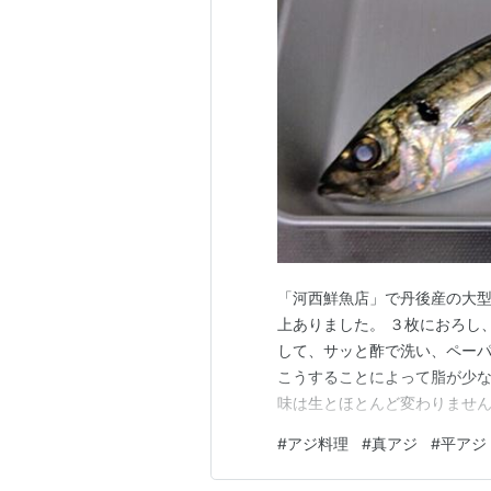
「河西鮮魚店」で丹後産の大型
上ありました。 ３枚におろし
して、サッと酢で洗い、ペー
こうすることによって脂が少
味は生とほとんど変わりませ
すよ。 脂の乗った時期の地物
#
アジ料理
#
真アジ
#
平アジ
います。 造り 歯応えよく、
葉、茗荷、生姜、胡麻です。自