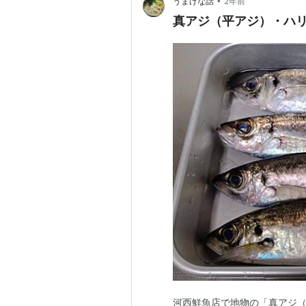
•
うまげな話
2年前
真アジ（平アジ）・ハ
河西鮮魚店で地物の「真アジ（