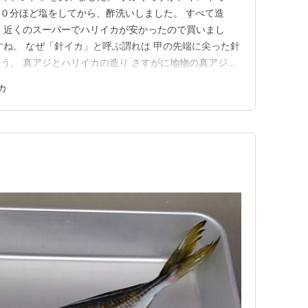
１０分ほど塩をしてから、酢洗いしました。 すべて造
 近くのスーパーでハリイカが安かったので買いまし
すね。 なぜ「針イカ」と呼ぶ謂れは 甲の先端に尖った針
う。 真アジとハリイカの造り さすがに地物の真アジは
この造りで１尾と半分を使っています。 ハリイカはコ
カ
味しかったです。 真アジのタタキ いつも食べています
ね。 おろし生姜、茗荷…