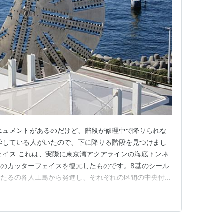
ニュメントがあるのだけど、階段が修理中で降りられな
学している人がいたので、下に降りる階段を見つけまし
ェイス これは、実際に東京湾アクアラインの海底トンネ
のカッターフェイスを復元したものです。8基のシール
ほたるの各人工島から発進し、それぞれの区間の中央付近
で接合して全長9.5キロメートルの2本のトンネルを完
14.14メートルと世界最大規模です。掘削はカッターフ
994年8月から…