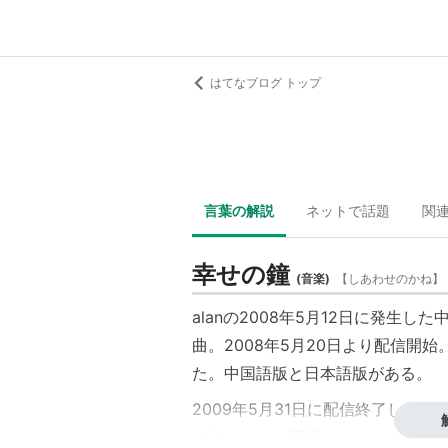
はてなブログ トップ
言葉の解説
ネットで話題
関
幸せの鐘
(
音楽
)
【
しあわせのかね
】
alan
の2008年5月12日に発生し
曲。2008年5月20日より配信開
た。中国語版と日本語版がある。
2009年5月31日に配信終了し、20
のうた
〜」に収録された。