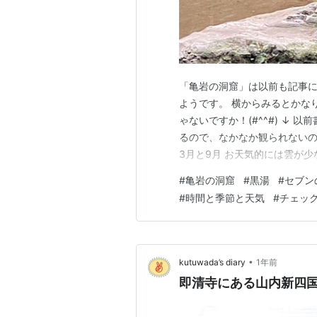
「亀岩の洞窟」は以前も記事
ようです。 横からみるとかな
ゃないですか！(#^^#) ↓ 以前
るので、なかなか観られないの
3月と9月 お天気的には雲が
お天気的にダメでした…(;´Д
#
亀岩の洞窟
#
黒湯
#
セブン
状況ではありませんでした。 ↑
#
時間と季節と天気
#
チェッ
と…💛に…
•
kutuwada’s diary
1年前
即清寺にある山内新四