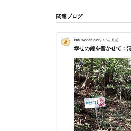
動画配信
関連ブログ
alan | 音楽 | 無料動画GYAO!
CD&DVD
•
kutuwada’s diary
5ヶ月前
幸せの鐘を響かせて：
BALLA
アーティス
出版社/メ
発売日:
20
メディア:
クリック
:
この商品を
BALLA
アーティス
出版社/メ