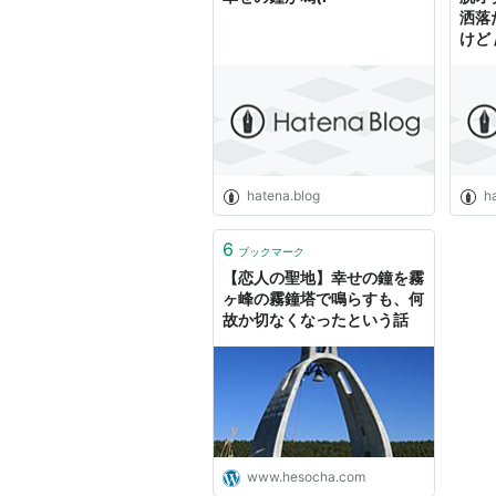
洒落
けど 
comm
幸せ
hatena.blog
h
6
ブックマーク
【恋人の聖地】幸せの鐘を霧
ヶ峰の霧鐘塔で鳴らすも、何
故か切なくなったという話
www.hesocha.com