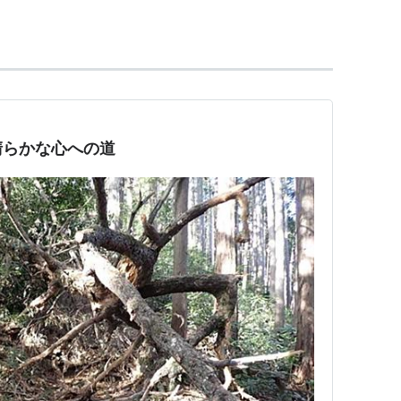
清らかな心への道
D ~名もなき恋のうた~(DVD付)
ト:
alan
ーカー:
エイベックス・エンタテインメント
09/09/02
CD
 40回
含むブログ (10件) を見る
D ~名もなき恋のうた~
ト:
alan
ーカー:
エイベックス・エンタテインメント