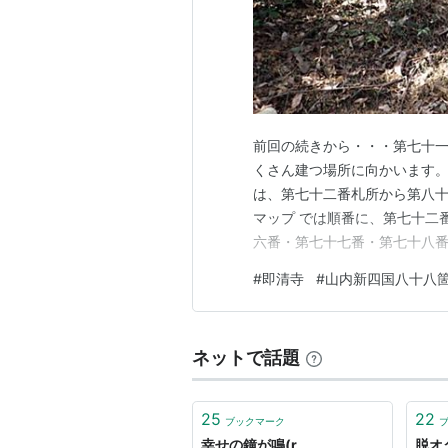
発売日:
20
メディア:
クリック
:
この商品を
前回の続きから・・・第七十
くさん建つ場所に向かいます。
は、第七十二番札所から第八十
マップ では順番に、第七十二
六番・第七十七番・第七十八番
り、6札所です。ここで、、え
#
即清寺
#
山内新四国八十八
が・・・最大のミステリーが
す。三十二番と三十三番の間に
ネットで話題
25
22
ブックマーク
幸せの鐘が鳴(r
脱オ