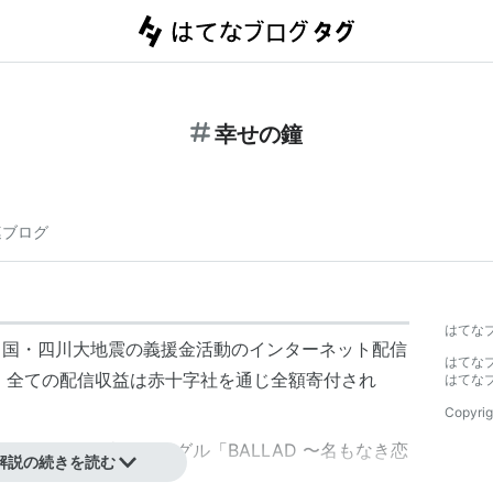
幸せの鐘
連ブログ
はてな
た中国・四川大地震の義援金活動のインターネット配信
はてな
始。全ての配信収益は赤十字社を通じ全額寄付され
はてな
Copyrig
09年9月2日発売のシングル「BALLAD 〜
名もなき恋
解説の続きを読む