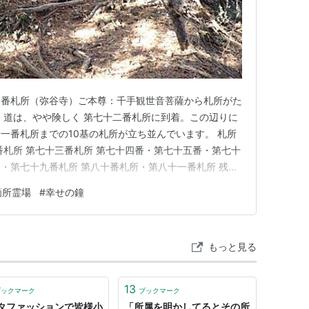
09/09/02
CD
 28回
含むブログ (4件) を見る
一番札所（弥谷寺）ご本尊：千手観世音菩薩から札所がた
 道は、やや険しく 第七十二番札所に到着。この辺りに
一番札所までの10基の札所が立ち並んでいます。 札所
番札所 第七十三番札所 第七十四番・第七十五番・第七十
・第七十九番札所 第八十番札所・第八十一番札所 残
っ？計算できない人？と言われてしまいそうです
箇所霊場
#
幸せの鐘
あるのです。札所マップにも書かれてますが、再度書きま
、なんと八十二番があるの…
もっと見る
13
ブックマーク
ブックマーク
タファッションで皆様小
「所属を明かしてるとその所