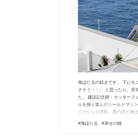
海ほたるの続きです。 下にモ
さそう・・。 と思ったら、見
た。 建設記念碑・カッターフ
ルを掘り進んだシールドマシン
ドマシンが浮島、風の塔と海
まで掘り進み、海底の地盤の中
#
海ほたる
#
幸せの鐘
成させました。マシンの直径は
ェイスを回転させて掘り進み、1