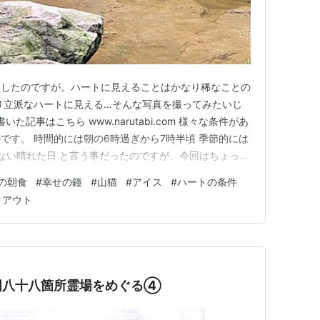
にしたのですが。ハートに見えることはかなり稀なことの
り立派なハートに見える…そんな写真を撮ってみたいじ
書いた記事はこちら www.narutabi.com 様々な条件があ
です。 時間的には朝の6時過ぎから7時半頃 季節的には
少ない晴れた日 と言う事だったのですが、今回はちょっと
｀) 曇っていて空も朝日がスッコーンと入ってくるという
の朝食
#
幸せの鐘
#
山猫
#
アイス
#
ハートの条件
 ここがその洞窟のようです… ↑ ここに斜めに光が入る
クアウト
国八十八箇所霊場をめぐる④