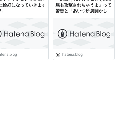
た恰好になっていきます
属も攻撃されちゃうよ」って
/
警告と「あいつ所属開かして
ent:1225687385 -
るから、そっちを攻撃しよう
の鐘が鳴(r
ぜ」って発想は全然別！ - 幸
せの鐘が鳴(r
atena.blog
hatena.blog