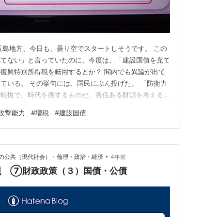
五島地方、今日も、曇り空でスタートしそうです。 この
充てない」と言っていたのに、今度は、「建設国債を充て
復興特別所得税を転用するとか？ 閣内でも異論が出て
ている。 その挙句には、国民にぶん投げた。 「防衛力
大転換で、時代を画するものだ。責任ある財源を考えるべ
責任としてその重みを背負って対応すべきものだ」BY
攻撃能力
#
増税
#
建設国債
責任は、どこにやったんだよ。 前後不明、支離滅裂。 経
ことを国民の責任と…
•
の公共（現代社会）・倫理・政治・経済
4年前
題 ⑦財政政策（３）国債・公債