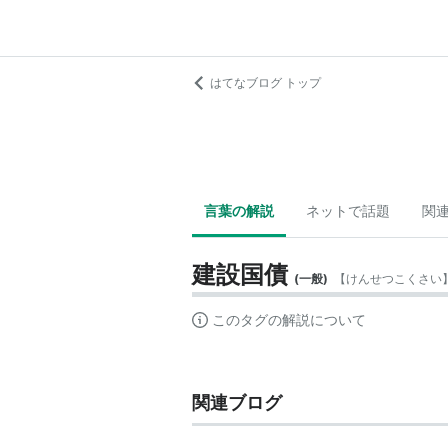
はてなブログ トップ
言葉の解説
ネットで話題
関
建設国債
(
一般
)
【
けんせつこくさい
このタグの解説について
関連ブログ