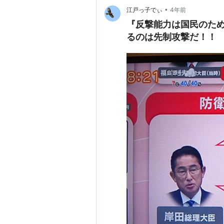
•
江戸っ子でぃ
4年前
『反撃能力は国民のた
るのは先制攻撃だ！！