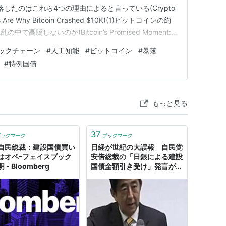
したのはこれら4つの理由によると言っている(Crypto
ons Are Why Bitcoin Crashed $10K)(1)ビットコインの約
高騰しないのか(Bitcoin’s Promised Moment:
lobal Chaos?)
ックチェーン
#
人工知能
#
ビットコイン
#
暴落
#
特例国債
もっと見る
37
ブックマーク
ブックマーク
自民総裁：建設国債買い
日経が世紀の大誤報 自民党
はオペｰフェイスブック
安倍総裁の「日銀による建設
 - Bloomberg
国債全額引き受け」発言が嘘
である事が発覚 日銀の通常
業務の買いオペなのに全マス
ゴミが日経に釣られるｗｗ
ｗ:ハムスター速報