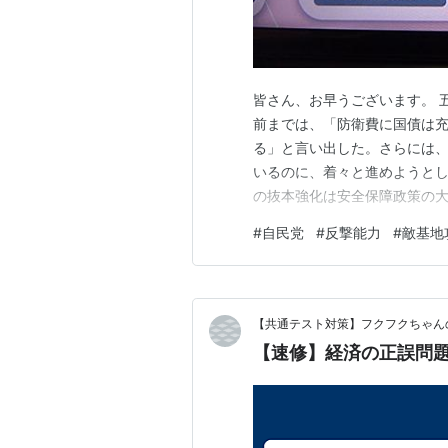
皆さん、お早うございます。 
前までは、「防衛費に国債は
る」と言い出した。さらには、
いるのに、着々と進めようとし
の抜本強化は安全保障政策の
きで、今を生きる国民が自らの
#
自民党
#
反撃能力
#
敵基地
岸田 自分の責任は、政治家の
過も内容も説明せずに、財源の
【共通テスト対策】フクフクちゃん
【速修】経済の正誤問