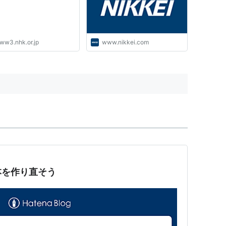
ww3.nhk.or.jp
www.nikkei.com
本を作り直そう