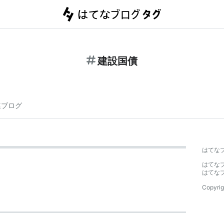
建設国債
連ブログ
】
はてな
はてな
はてな
Copyrig