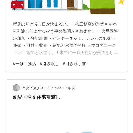
新居の引き渡し日が決まると、一条工務店の営業さんか
ら引渡し前にするべき事の説明がされます。 ・火災保険
の加入 ・登記書類 ・インターネット、テレビの配線 ・
外構 ・引越し業者 ・電気と水道の登録 ・フロアコーテ
ィング 電気と水道は、工事中に一条工務店が契約をして
いるので、契約者の変更手続きになります。この手続き
#
一条工務店
#
引き渡し
#
引き渡し前
は、一条工務店がしてくれます。登記関係の手続きも段
取りしてくれますが、その他の作業は自分でする事にな
ります。上記以外にカーテンを付ける場合は、提携の業
•
者を紹介してくれます。引き渡し前に採寸を終えてカー
＊アイスクリーム＊blog
1年前
テンを設置してくれるという事なので、たったの一か所
幼児・注文住宅引渡し
だけなのですが、お願いする事にしました…