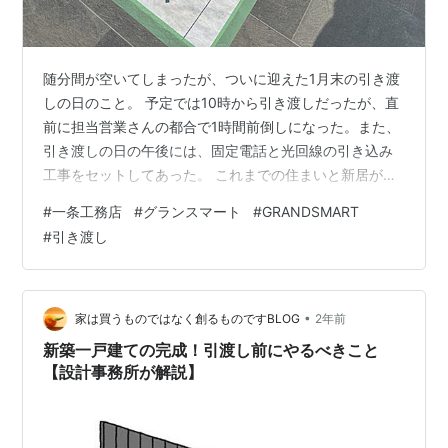
随分間が空いてしまったが、ついに迎えた1月末の引き渡
しの日のこと。 予定では10時から引き渡しだったが、直
前に担当営業さんの都合で1時間前倒しになった。また、
引き渡しの日の午後には、固定電話と光回線の引き込み
工事をセットしてあった。 これまでの住まいと新居がと
ても近いので、引っ越しまでの生活で使わないものたち
#
一条工務店
#
グランスマート
#
GRANDSMART
をしこたま車に積み込んで、新居へ向かった。すでに担
#
引き渡し
当営業さんと監督が到着していて、最後の掃除をしてく
れていた。 到着してまずは新居の中へ。あたたかい。数
日前から床暖房を入れておいてくれたので、家はしっか
りあったまった状態だった。興奮もあってか、暑すぎた
•
家は買うものではなく創るものですBLOG
2年前
ので服を1枚脱いだほど。担当営業さんと…
新築一戸建ての完成！引渡し前にやるべきこと
【設計事務所が解説】