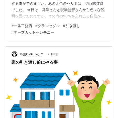
する事ができました。あの金色のハサミは、切れ味抜群
でした。 当日は、営業さんと現場監督さんから色々な説
明を受けたのですが、その内の90％を忘れ去る自信があ
ります。後日、鬼の様な量の取説と格闘しながら、最新
#
一条工務店
#
グランセゾン
#
引き渡し
設備を使いこなして行こうかと思っています。 ランキン
#
テープカットセレモニー
グ参加中ライフスタイル ランキング参加中はてなブログ
【シニア部門】 ランキング参加中家建（家づくり）の情
報コミュニティ
•
帰国OldGuyケニー
1年前
家の引き渡し前にやる事