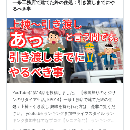
撤去し、 水道、ガス、電気も止めることです。 理想は、
一条工務店で建てた終の住処：引き渡しまでにや
荷物も全部撤去し前日ホテ…
るべき事
YouTubeに第14話を投稿しました。 【米国帰りのオジサ
ンのリタイア生活, EP014】一条工務店で建てた終の住
処：上棟～引き渡し 興味を持たれた方は、是非ご覧くだ
さい。 youtu.be ランキング参加中ライフスタイル ラン
キング参加中はてなブログ【シニア部門】 ランキング参
加中家建（家づくり）の情報コミュニティ