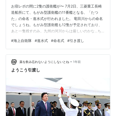
お宿レポの間に2隻の護衛艦が〜 7月2日、三菱重工長崎
造船所にて、もがみ型護衛艦の11番艦となる、「たつ
た」の命名・進水式が行われました。 竜田川からの命名
でしょうね。もがみ型護衛艦も12隻が予定されており、
あと一隻残すのみ。九州の河川からは厳しいのかな…ち
くご、くま…なんて〜 そしてだいぶ前になっちゃいます
#
海上自衛隊
#
進水式
#
命名式
#
引き渡し
が、6月19日、三菱重工マリタイムシステムズ（岡山県玉
野市）にて、もがみ型護衛艦の8番艦となる「ゆうべつ」
の、海上自衛隊への引渡しが行われました。 上記画像5
•
点は防衛省 海上自衛隊Xより 元々もがみ型には減った掃
薬を飲み忘れないようにしないとね
1年前
海艦艇を補うための、掃海能力も付与されていました。
ようこう引渡し
そんなもがみ型護衛艦の1番…