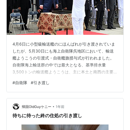
4月6日に小型級輸送艦のにほんばれが引き渡されていま
したが、5月30日にも海上自衛隊呉地区において、輸送
艦ようこうの引渡式・自衛艦旗授与式が行われました。
自衛隊海上輸送群の中では最大となる、基準排水量
3,500トンの輸送艦ようこうは、主に本土と南西の主要
島嶼部間の輸送を担う事になっています。 ようこう型輸
#
自衛隊
#
引き渡し
送艦は、自衛隊海上輸送群では最大の輸送艦。船内に車
両数十両、または20フィートコンテナ数十本程度の積載
が可能で、船体の前後に起倒式のスロープを備えてい
•
て、民間のフェリーのように港湾等で車両等の乗船下船
帰国OldGuyケニー
1年前
が可能です。 自衛隊海上輸送群ではようこう型輸送艦を
待ちに待った終の住処の引き渡し
もう一隻と、小型級輸送艦のにほんばれ型を…