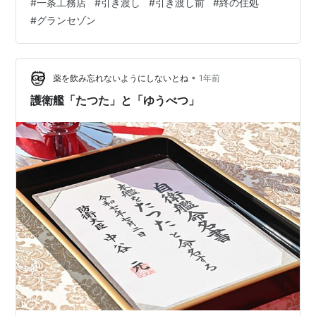
#
一条工務店
#
引き渡し
#
引き渡し前
#
終の住処
#
グランセゾン
•
薬を飲み忘れないようにしないとね
1年前
護衛艦「たつた」と「ゆうべつ」