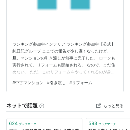
ランキング参加中インテリア ランキング参加中【公式】
純日記グループ ここでの報告が少し遅くなったけど、一
旦、マンションの引き渡しが無事に完了した。 ローンも
実行されて、リフォームも開始される。 なので、まだ住
めない。 ただ、このリフォームをやってくれるのが身
内…というか、自分が勤めている会社なので、できるだ
#
中古マンション
#
引き渡し
#
リフォーム
け早く売上を立てたいですよね？という会社の事情が、
私の生活スケジュールをぐいぐい前に引っ張ってくる。
結果、思っていたより早く住むことになりそうだし、引
ネットで話題
もっと見る
っ越し代が一番高い時期に、わざわざ引っ越すこともほ
ぼ確定。 しかも、引っ越し代金を少しでも抑えたいがた
めに、リフォームの引き渡しより先に引っ…
624
593
ブックマーク
ブックマーク