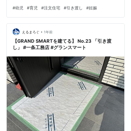
夫とテレビ電話することもできました◎ 日本でのすべて
#
幼児
#
育児
#
注文住宅
#
引き渡し
#
妊娠
の手続きを私に一任されているので これからまだまだ大
変ですが お腹に気をつけながらがんばりたいと思います
♩ これから外構の工事が始まるので 庭や駐車場はまだ完
•
成していません＞＜ すべての完成が楽しみ♡ 出産までに
えるまろぐ
1年前
は完成予定なので まずは家のことを片付けて出産へ！！
【GRAND SMARTを建てる】 No.23 「引き渡
ランキング参…
し」 #一条工務店 #グランスマート