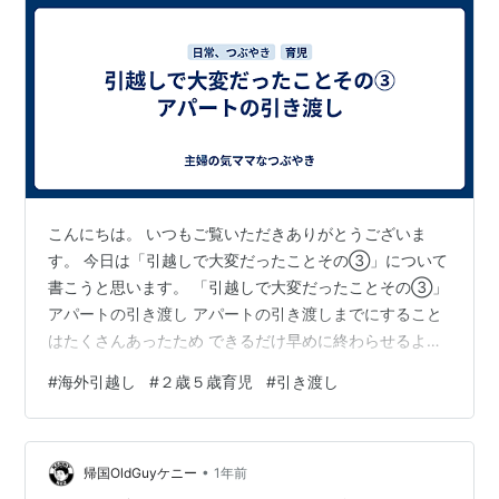
こんにちは。 いつもご覧いただきありがとうございま
す。 今日は「引越しで大変だったことその③」について
書こうと思います。 「引越しで大変だったことその③」
アパートの引き渡し アパートの引き渡しまでにすること
はたくさんあったため できるだけ早めに終わらせるよう
に心掛けていましたが、 バタバタな引き渡しとなりまし
#
海外引越し
#
２歳５歳育児
#
引き渡し
た。 今回の引越し先は海外。 夫は先に赴任しており、子
ども2人がわちゃわちゃと騒いでいる間に せっせと引越
しの準備や手続きをすることに。 振り返って大事だなと
•
思ったことは、 引き渡す前日までには荷物、ごみも全部
帰国OldGuyケニー
1年前