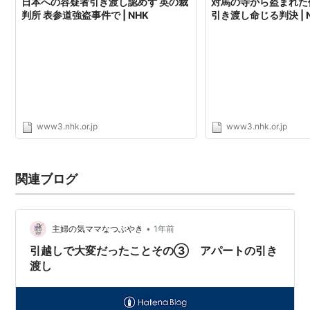
日本への容疑者引き渡し認めず 英の裁
対馬の寺から盗まれた
判所 表参道強盗事件で | NHK
引き渡し命じる判決 | 
www3.nhk.or.jp
www3.nhk.or.jp
関連ブログ
•
主婦の気ママなつぶやき
1年前
引越しで大変だったことその③ アパートの引き
渡し