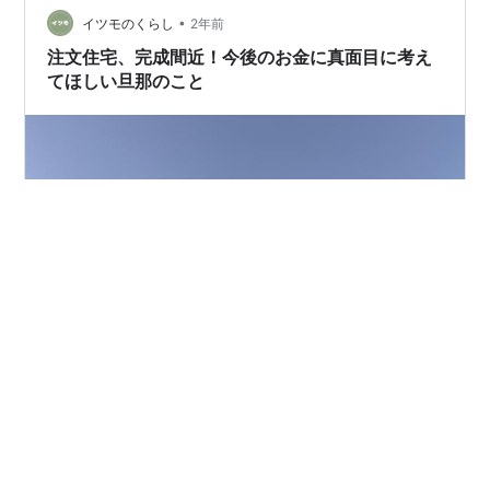
•
の契約: 数社の保険会社を比較検討し、最適な保険を選び
イツモのくらし
2年前
ましょう。 2. 電気・水道・ガスの使用開始届 引越し日の
注文住宅、完成間近！今後のお金に真面目に考え
1週間前までに: 各事業…
てほしい旦那のこと
こんにちは！ 週末から娘の発熱があり 今週は3日間看護