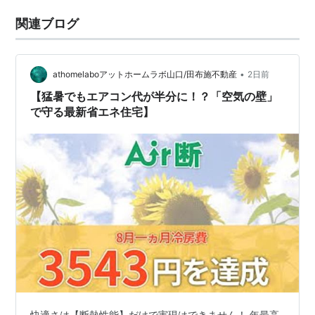
関連ブログ
•
athomelaboアットホームラボ山口/田布施不動産
2日前
【猛暑でもエアコン代が半分に！？「空気の壁」
で守る最新省エネ住宅】
快適さは【断熱性能】だけで実現はできません！ 年最高