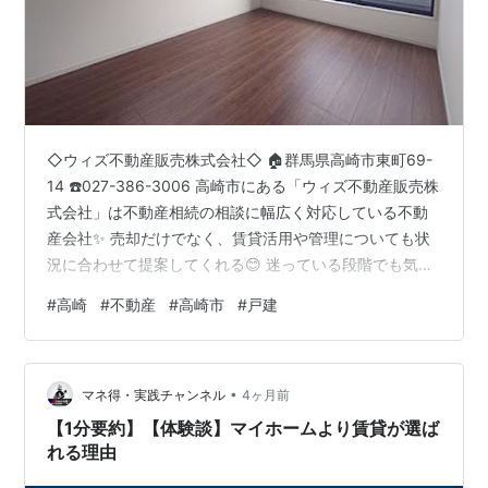
◇ウィズ不動産販売株式会社◇ 🏠群馬県高崎市東町69-
14 ☎️027-386-3006 高崎市にある「ウィズ不動産販売株
式会社」は不動産相続の相談に幅広く対応している不動
産会社✨ 売却だけでなく、賃貸活用や管理についても状
況に合わせて提案してくれる😊 迷っている段階でも気軽
に相談したい♪ 高崎市で不動産相続なら「ウィズ不動産販
#
高崎
#
不動産
#
高崎市
#
戸建
売株式会社」おすすめ◎ （Google投稿から引用） 【 高
崎市で相続した不動産、そのままにしていませんか？ 】
高崎駅から徒歩8分にある【ウィズ不動産販売株式会社】
•
です。 高崎市で不動産を相続したものの、「遠方に住ん
マネ得・実践チャンネル
4ヶ月前
でいて管理ができない」「活用方法が分からない」とお
【1分要約】【体験談】マイホームより賃貸が選ば
悩…
れる理由