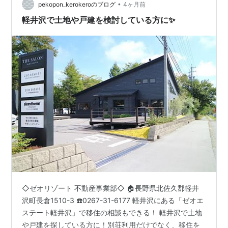
•
い」「持ち家こそ安心で豊かさの証」本旨マイホームは
pekopon_kerokeroのブログ
4ヶ月前
素敵な選択肢ですが、「広さ＝手間」がセットで増える
軽井沢で土地や戸建を検討している方に✨
現実が見落とされがちです。戸建て…
◇ゼオリゾート 不動産事業部◇ 🏠長野県北佐久郡軽井
沢町長倉1510-3 ☎️0267-31-6177 軽井沢にある「ゼオエ
ステート軽井沢」で移住の相談もできる！ 軽井沢で土地
や戸建を探している方に！別荘利用だけでなく、移住を