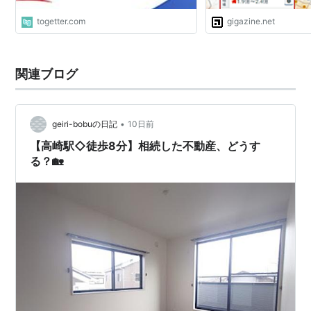
togetter.com
gigazine.net
関連ブログ
•
geiri-bobuの日記
10日前
【高崎駅◇徒歩8分】相続した不動産、どうす
る？🏡