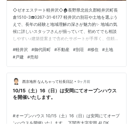
◇ゼオエステート軽井沢◇🏠長野県北佐久郡軽井沢町長
倉1510-3☎️0267-31-6177 軽井沢の別荘や土地を選ぶう
えで、長年の経験と地域理解の深さが魅力的✨ 地域の気
候に詳しいスタッフさんが揃っていて、初めてでも相談
しやすい♪建築提案まで含めたサポートが手厚く、信頼感
があります🌲軽井沢の不動産の事なら「ゼオエステート
#
軽井沢
#
御代田町
#
不動産
#
別荘
#
移住
#
土地
軽井沢」が頼もしい！ （Google投稿より引用） 【 不動
#
戸建
#
売却
産の専門家が支える軽井沢の別荘ライフ 】 軽井沢にある
不動産会社【ゼオエステート軽井沢】です。 軽井沢は四
季折々の自然が楽しめる人気のエリアです。 湿度や日
照、積雪といった独特の気候条件があるため、不動産選
•
西京地所 なんちゃって社長日記
9ヶ月前
びや別荘づ…
10/15（土）16（日）は安岡にてオープンハウス
を開催いたします。