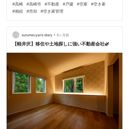
動産販売株式会社」なら安心して頼れそうだと思った！
#
高崎
#
高崎市
#
不動産
#
戸建
#
空家
#
空き家
（Google投稿より引用） 【 空き家の片づけ不要！高崎
#
相続
#
売却
#
空き家管理
市でスピード解決 】 高崎駅から徒歩8分にある【ウィズ
不動産販売株式会社】です。 当社は高崎市で空き家を
「売る・貸す・管理する」といった幅広い活用方法をご
提案しています。 不動産の専門スタッフがサポートいた
•
surumecyan’s diary
8ヶ月前
しますので、安…
【軽井沢】移住や土地探しに強い不動産会社🌿