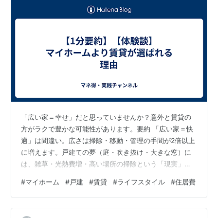
「広い家＝幸せ」だと思っていませんか？意外と賃貸の
方がラクで豊かな可能性があります。要約 「広い家＝快
適」は間違い。広さは掃除・移動・管理の手間が2倍以上
に増えます。戸建ての夢（庭・吹き抜け・大きな窓）に
は、雑草・光熱費増・高い場所の掃除という「現実」が
伴います。賃貸は管理不要で身軽、「脳の余白」が生ま
#
マイホーム
#
戸建
#
賃貸
#
ライフスタイル
#
住居費
れ、時間に余裕があり満足度が高い暮らしになります。
こんな考えありませんか「いつかはマイホームを買いた
い」「広い家で庭ErrorResponseってガーデニングをした