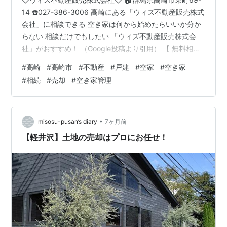
14 ☎️027-386-3006 高崎にある「ウィズ不動産販売株式
会社」に相談できる 空き家は何から始めたらいいか分か
らない 相談だけでもしたい 「ウィズ不動産販売株式会
社」がおすすめ！ （Google投稿より引用） 【 無料相談
◎高崎市の空家を賢く処分・管理するなら 】 高崎駅から
#
高崎
#
高崎市
#
不動産
#
戸建
#
空家
#
空き家
徒歩8分にある【ウィズ不動産販売株式会社】です。
#
相続
#
売却
#
空き家管理
「高崎市の空家が気がかり」「税金や管理に不安」な
ど、何から手をつけるべきかお悩みではありませんか？
空家の問題は税金や近隣への影響まで多岐にわたるた
め、専門知識に基づいた多角的なアプローチが必要で
•
misosu-pusan’s diary
7ヶ月前
す。 当社は高…
【軽井沢】土地の売却はプロにお任せ！