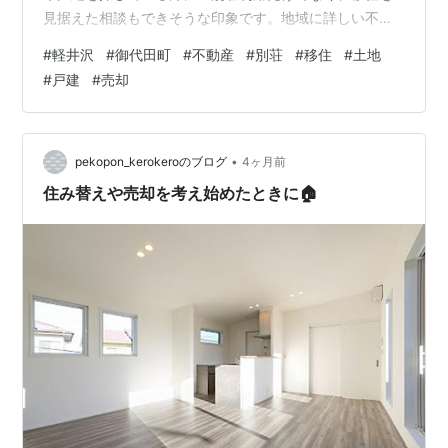
見据えた相談もできそうな印象です。地域に詳しい不動
産会社に相談できる安心感✨「ゼオリゾート 不動産事業
#
軽井沢
#
御代田町
#
不動産
#
別荘
#
移住
#
土地
部」がおすすめ！ （Google投稿より引用） 【 地価上昇
#
戸建
#
売却
の今、軽井沢の別荘を納得の価格で売却 】 軽井沢にある
不動産会社【ゼオリゾート 不動産事業部】です。 長年愛
着を持ってきた資産だからこそ、その価値を正しく評価
され、最良の条件で次の方へ引き継ぎたいですよね。地
•
pekopon_kerokeroのブログ
4ヶ月前
価が…
住み替えや売却を考え始めたときに🏠