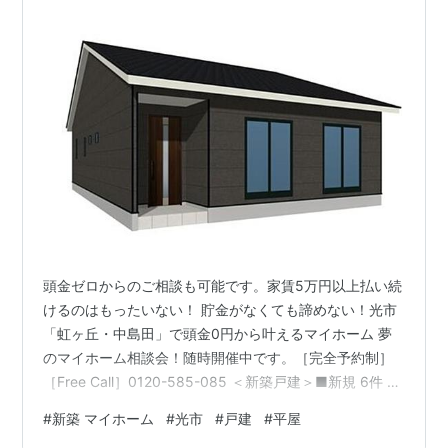
頭金ゼロからのご相談も可能です。家賃5万円以上払い続
けるのはもったいない！ 貯金がなくても諦めない！光市
「虹ヶ丘・中島田」で頭金0円から叶えるマイホーム 夢
のマイホーム相談会！随時開催中です。［完全予約制］
［Free Call］0120-585-085 ＜新築戸建＞■新規 6件 ※
平屋：4LDK・2,580万円もご用意できます！・クレイド
#
新築 マイホーム
#
光市
#
戸建
#
平屋
ルガーデン光市虹ヶ丘第８ 一号地、二号地・クレイドル