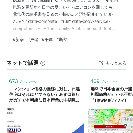
気温を更新する日本の夏。いくらエアコンを回しても、
電気代の請求書を見るのが怖い…と頭を悩ませていませ
んか？" data-complete="true" data-copy-service-
computed-style="font-family: Arial, sans-serif; font-
size: 16px; font-weight: 400; margin: 0px; text-
#
新築
#
戸建
#
平屋
#
断熱
decoration: none; border-bottom: 0px rgb(10, 10, 10);"
/>そこで今注目されているのが、特許取得の最新工…
ネットで話題
もっと見る
673
409
ブックマーク
ブックマーク
「マンション価格の推移に対し、戸建
無料で日本全国の戸建
住宅はそれほどでもない」みずほ銀行
相場価格がわかる不動
がガチで有料級な日本産業の中期見通
「HowMa(ハウマ)」
しレポートを今年も発行