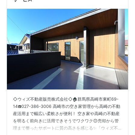
◇ウィズ不動産販売株式会社◇🏠群馬県高崎市東町69-
14☎️027-386-3006 高崎市の空き家管理から高崎の不動
産活用まで幅広い柔軟さが便利！ 空き家や高崎の不動産
を明るく前向きに活用できそうでワクワク😊売却から管
理まで整ったサポートに質の高さを感じる✨「ウィズ不