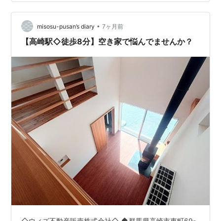
ガーデン光市中島田第１ 一号地、二号地、三号地、四号
地 実は、家賃5万円を35年間払い続けると、合計で2,100
•
万円になります。しかし、賃貸はいくら払っても自分の
misosu-pusan’s diary
7ヶ月前
資産にはなりません。今回ご紹介する新築戸建て…
【高崎駅◇徒歩8分】空き家で悩んでませんか？
◇ウィズ不動産販売株式会社◇ 🏠群馬県高崎市東町69-