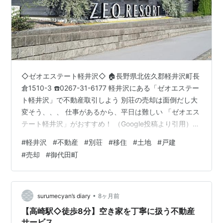
◇ゼオエステート軽井沢◇ 🏠長野県北佐久郡軽井沢町長
倉1510-3 ☎️0267-31-6177 軽井沢にある「ゼオエステー
ト軽井沢」で不動産取引しよう 別荘の売却は面倒だし大
変そう、、、 仕事があるから、平日は難しい 「ゼオエス
テート軽井沢」がおすすめ！ （Google投稿より引用）
【 即金買取から税務相談まで。軽井沢の幅広い不動産対
#
軽井沢
#
不動産
#
別荘
#
移住
#
土地
#
戸建
応 】 軽井沢にある不動産会社【ゼオエステート軽井沢】
#
売却
#
御代田町
です。 軽井沢での不動産取引をご希望なら地域特性と専
門知識に基づく当社のサポートをご利用ください。 当社
のサービスは創業50年以上の歴史と地域を知り尽くした
スタッフに支えられています。 経験10年以上のベテ…
•
surumecyan’s diary
8ヶ月前
【高崎駅◇徒歩8分】空き家を丁寧に扱う不動産
サービス