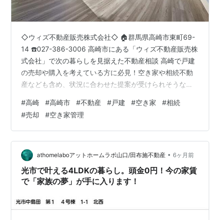
◇ウィズ不動産販売株式会社◇ 🏠群馬県高崎市東町69-
14 ☎️027-386-3006 高崎市にある「ウィズ不動産販売株
式会社」で次の暮らしを見据えた不動産相談 高崎で戸建
の売却や購入を考えている方に必見！空き家や相続不動
産なども含め、状況に合わせた提案が受けられそうな印
象です。売却から住み替えまで相談できそうなのも安心
#
高崎
#
高崎市
#
不動産
#
戸建
#
空き家
#
相続
できるポイント🏠「ウィズ不動産販売株式会社」がおす
#
売却
#
空き家管理
すめ！ （Google投稿より引用） 【 戸建売却・購入を高
崎でプロが一貫サポート 】 高崎駅から徒歩8分にある
【ウィズ不動産販売株式会社】です。 高崎で不動産の売
却や住み替え、資産活用において「後悔のない最善の選
•
athomelaboアットホームラボ山口/田布施不動産
6ヶ月前
択」をしたい…
光市で叶える4LDKの暮らし。頭金0円！今の家賃
で「家族の夢」が手に入ります！