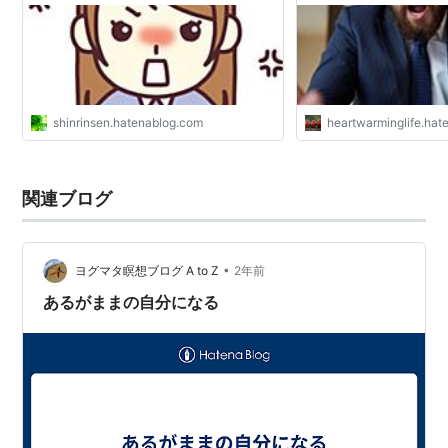
shinrinsen.hatenablog.com
heartwarminglife.ha
関連ブログ
•
ヨグマタ瞑想ブログ A to Z
2年前
あるがままの自分になる