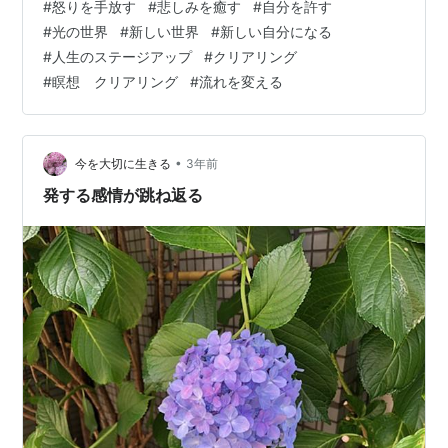
#
怒りを手放す
#
悲しみを癒す
#
自分を許す
にどうぞ(^^) 今日は、 怒りや悲しみ、憎しみを経験する
#
光の世界
#
新しい世界
#
新しい自分になる
ことを 卒業するためのお話です。 それらを経験するの
#
人生のステージアップ
#
クリアリング
は、それが必要だからです。 でもそれが必要ではなくな
#
瞑想 クリアリング
#
流れを変える
ったら、 もう経験することはなくなるでしょう。 ではど
うしてまだそれを経験する必要があるのか？ どうすれば
必要…
•
今を大切に生きる
3年前
発する感情が跳ね返る