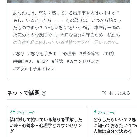
あなたには、怒りを感じている出来事や人はいますか？
もし、いるとしたら・・・ その怒りは、いつから始まっ
たものですか？ ”正しい怒り”というのは、本来は一瞬の
火花のような反応です。大切な自分を守るため、私たち
の自律神経に備わっている感情ですので、悪いものでは
決してありません。 ただ、「怒り」を正しく扱えない
#
怒り
#
怒りを手放す
#
心理学
#
愛着障害
#
癇癪
（処理できない）場合、心身共に、少々困った状態にな
#
繊細さん
#
HSP
#
傾聴
#
カウンセリング
ってしまいます。 私自身、この「怒り」の扱い方には、
#
アダルトチルドレン
ずいぶんと振り回されてきた口です。一度腹を立ててし
まうと、なかなか相手を許すことができなかったり、ず
るずると恨みを持ち越してしまっていました。なんと、
ネットで話題
もっと見る
最長で“30年近く”持ち続けていた怒りもあ…
25
6
ブックマーク
ブックマーク
親に対して抱いている怒りを手放した
どうしたらいい？？怒
い時 - 心鈴泉－心理学とカウンセリン
に知っておきたい４つの
グ
人生は自分で決める