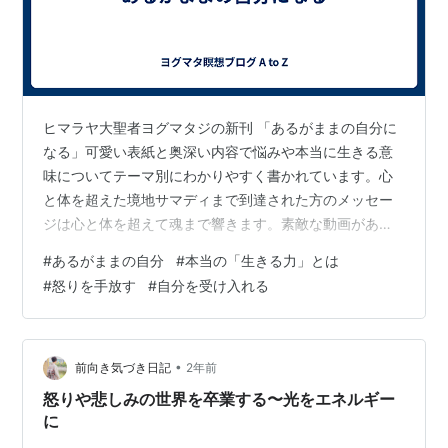
ヒマラヤ大聖者ヨグマタジの新刊 「あるがままの自分に
なる」可愛い表紙と奥深い内容で悩みや本当に生きる意
味についてテーマ別にわかりやすく書かれています。心
と体を超えた境地サマディまで到達された方のメッセー
ジは心と体を超えて魂まで響きます。素敵な動画があり
ますのでシェアします。 youtu.be
#
あるがままの自分
#
本当の「生きる力」とは
#
怒りを手放す
#
自分を受け入れる
•
前向き気づき日記
2年前
怒りや悲しみの世界を卒業する〜光をエネルギー
に