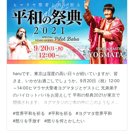
haruです。東京は湿度の高い日々が続いていますが、皆
さま、いかがお過ごしでしょうか。9月20日（祝）12:00
～14:00ヒマラヤ大聖者ヨグマタジとゲストに 兄弟弟子
のパイロットババをお迎えして 平和の祭典2021が東京で
開催されます。 ヨグマタジのご本の中にこのようなメッ
セージがありました。ーーーーーーーーーーーーーーー
#
世界平和を祈る
#
平和を祈る
#
ヨグマタ世界平和
ー コロナ禍で恐怖を煽るメディアに怒りを向けるより、
#
怒りを手放す
#
怒りを何とかしたい
平和を祈りなさい。 他の幸せを祈ることで怒りが消え、
救われるのです。 平和の祈りは自分も救うのです。 ヒマ