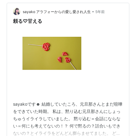
ラヤ大聖者の「手放す」言葉より 一部抜粋 ーーーーーー
ーーーーーーーーーー最近の私は、スポンサー重視の偏
•
sayako アラフォーからの愛し愛され人生
5年前
った報道…
頼る♡甘える
sayakoです☻ 結婚していたころ、元旦那さんとまだ喧嘩
をできていた時期。 私は、黙り込む元旦那さんにしょっ
ちゅうイライラしていました。 黙り込む＝会話にならな
い＝何にも考えてないの！？ 何で黙るの？話合いもでき
ないの？とイライラをどんどん膨らませてました。 どん