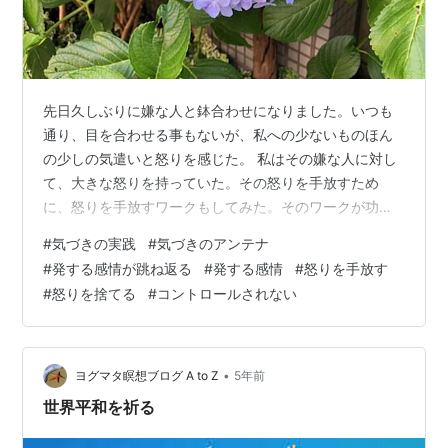
先日久しぶりに嫌な人と鉢合わせになりました。いつも
通り、目を合わせる事もないが、私への少ないものほん
の少しの気遣いと怒りを感じた。 私はその嫌な人に対し
て、大きな怒りを持っていた。その怒りを手放すため
に、怒りを手放すワークもしてみた。そのワークが功を
奏し、私の怒りはだいぶ消化された。だけど、まだ根っ
#
気づきの実践
#
気づきのアンテナ
こに怒りはある。自分のために手放していきたい。 なぜ
#
発する感情が跳ね返る
#
発する感情
#
怒りを手放す
なら怒りを持ち続けても、自分にとって何一つ良いこと
#
怒りを捨てる
#
コントロールされない
は無いから。今は、私は相手から発せられた感情を反射
板のように跳ね返している。私に対して向けられた怒り
は、相手にそのまま戻る。相手は自分の思い通りになら
ない私に対して、なおのこと怒りを増すでしょう。 …
•
ヨグマタ瞑想ブログ A to Z
5年前
世界平和を祈る