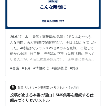
26.6.17（水） 天気；雨後晴れ 気温；21℃ ああ〜もうこ
んな時間。あと1時間で閉館時間だ。 今日は朝から忙しか
った。4時起きでフランスVSセネガルを観戦。 出勤して
朝から会議、終了後 九千部岳の下見（先日15日に行って
いるのだが、今回は後輩を連れて）。 途中 雨に降られ、
山頂までは断念。 山の中でおにぎり２つ食べ、下山。つ
#
会議
#
下見
#
情報発信
#
書類整理
#
雑務
いでにヤマボウシの開花状況確認。 事務所に帰ってきて
からヤマボウシの開花情報（第３号）を発信（すみませ
ん、ブログには明日以降アップします）。 郵便物や回覧
•
の書類を片付け 他、細々した雑務をこなし、こんな時間
営業リストマーケ研究室 by リストル
2ヶ月前
に・・・。 あといくつか仕事は残っているのだが、今日
投稿が止まる本当の理由｜SNS集客を継続する仕
中に終わら…
組みづくり byリストル