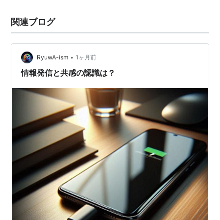
関連ブログ
•
RyuwA-ism
1ヶ月前
情報発信と共感の認識は？