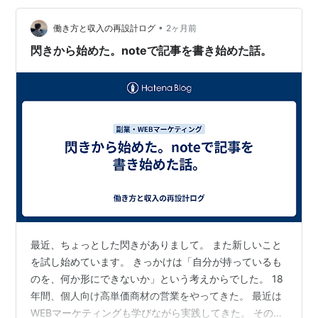
えている ② 成果を急ぎすぎる ③ 投稿が目的になって
いる 第3章：SNSを仕組み化する考え方 ① テーマを固
•
働き方と収入の再設計ログ
2ヶ月前
定する ② コン…
閃きから始めた。noteで記事を書き始めた話。
最近、ちょっとした閃きがありまして。 また新しいこと
を試し始めています。 きっかけは「自分が持っているも
のを、何か形にできないか」という考えからでした。 18
年間、個人向け高単価商材の営業をやってきた。 最近は
WEBマーケティングも学びながら実践してきた。 その中