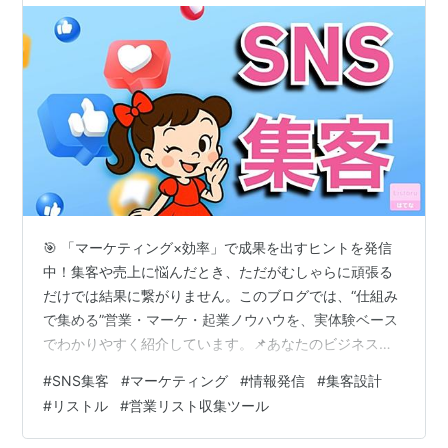
🎯 「マーケティング×効率」で成果を出すヒントを発信
中！集客や売上に悩んだとき、ただがむしゃらに頑張る
だけでは結果に繋がりません。このブログでは、“仕組み
で集める”営業・マーケ・起業ノウハウを、実体験ベース
でわかりやすく紹介しています。📌あなたのビジネスに
「効率」と「成果」をプラスしたい方は必見です。 営業
#
SNS集客
#
マーケティング
#
情報発信
#
集客設計
リスト収集ツール『リストル』の無料お試しはこちらか
#
リストル
#
営業リスト収集ツール
ら👆️ はじめに 第1章：なぜSNS集客は続かなくなるのか
第2章：SNSが苦しくなる3つの原因 ① 毎回ゼロから考