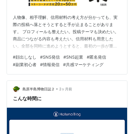
人物像、相手理解、信用材料の考え方が分かっても、実
際の投稿へ落とそうとすると手が止まることがありま
す。 プロフィールも整えたい。投稿テーマも決めたい。
商品につながる内容も考えたい。信用材料も用意した
い。全部を同時に進めようとすると、最初の一歩が重く
なります。 『「強み」「知識」「顔出し」ナシでも成功
#
顔出しなし
#
SNS発信
#
SNS起業
#
匿名発信
できる SNS共感起業』を実践するときも、最初から発信
#
副業初心者
#
情報発信
#
共感マーケティング
や販売の仕組みを完成させる必要はありません。 第3部
では、顔出しをしたくない理由を整理し、公開できる人
物情報と読者の悩みを一つずつ選びます。そのうえで、
投稿を一つ試し、反応や違和感を記録するところまで進
•
島原半島博物日誌２
2ヶ月前
めます。 ここで扱う30日は、信頼や収益を完…
こんな時間に