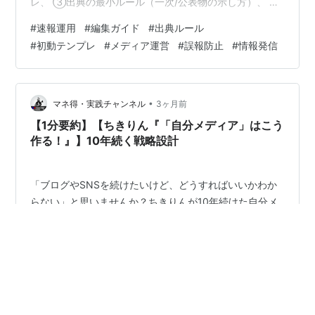
レ、 ③出典の最小ルール（一次/公表物の示し方）、 ④
更新の“約束”（続報条件と更新履歴の残し方）を型として
#
速報運用
#
編集ガイド
#
出典ルール
整理します。 更新できない速報は出さない、を安全策と
#
初動テンプレ
#
メディア運営
#
誤報防止
#
情報発信
して前提にします。 未確定は条件文で扱い、推測は混ぜ
ません。 後編では、この初動を更新・検証・訂正・アー
カイブの運用へつなげます。 それではやっていきましょ
う！ 本ブログでわかること ・速報にする/しないの判断
•
マネ得・実践チャンネル
3ヶ月前
基準（掲載基準）がわかり…
【1分要約】【ちきりん『「自分メディア」はこう
作る！』】10年続く戦略設計