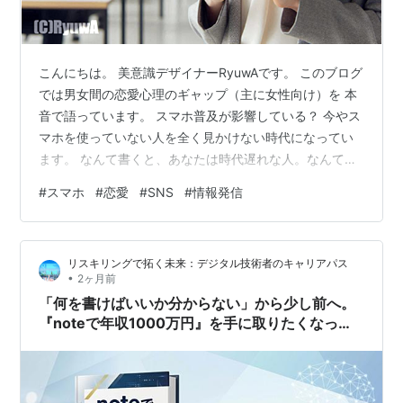
こんにちは。 美意識デザイナーRyuwAです。 このブログ
では男女間の恋愛心理のギャップ（主に女性向け）を 本
音で語っています。 スマホ普及が影響している？ 今やス
マホを使っていない人を全く見かけない時代になってい
ます。 なんて書くと、あなたは時代遅れな人。なんて言
われそうですが でも事実ですよね。 どこへ行ってもスマ
#
スマホ
#
恋愛
#
SNS
#
情報発信
ホなしの生活が考えられないほど日本全体に普及してい
て 中には複数台所有している人も普通に見かけるように
なりました。 しかし その普及が進む一方でその影響から
リスキリングで拓く未来：デジタル技術者のキャリアパス
恋愛出来ない人が男女ともに増えている事実もあると思
•
2ヶ月前
います。今回はそこのお話です。 本音を話せない時代か
「何を書けばいいか分からない」から少し前へ。
も？ あなたはスマホを…
『noteで年収1000万円』を手に取りたくなった
理由