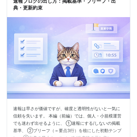
速報ブログの出し方：掲載基準・ブリーフ・出
と」を発信…
典・更新約束
速報は早さが価値ですが、確度と透明性がないと一気に
信頼を失います。 本編（前編）では、個人・小規模運営
でも迷わず出せるように、 ①速報にする/しないの掲載
基準、 ②ブリーフ（＝要点3行）を核にした初動テンプ