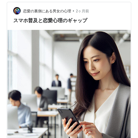
たことがあります。 書きたいことがないわけではありま
せん。 ただ、「これを書いていいのかな」と考え始める
•
恋愛の裏側にある男女の心理
2ヶ月前
と、手が止ま…
スマホ普及と恋愛心理のギャップ