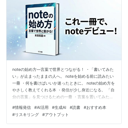
noteの始め方―言葉で世界とつながる！ ・「書いてみた
い」が止まったままの人へ。 noteを始める前に読みたい
一冊 ・何を書けばいいか迷ったときに。 noteの始め方を
やさしく教えてくれる本 ・発信が少し身近になる。 「自
分の言葉」を見つけるための一冊 ・言葉を置いてみた
ら、 世界との距離が少し変わった SNSを開くたびに、誰
#
情報発信
#
AI活用
#
生成AI
#
読書
#
おすすめ本
かの文章が流れてきます。 「こんなことを書ける人はす
#
リスキリング
#
アウトプット
ごいな」と思う一方で、自分は何を書けばいいのか分か
らない。 そんな気持ちのまま、投稿画面だけ開いて閉じ