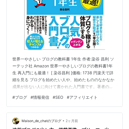
世界一やさしい ブログの教科書 1年生 作者:染谷 昌利 ソ
ーテック社 Amazon 世界一やさしいブログの教科書1年
生 再入門にも最適！ [ 染谷昌利 ]価格: 1738 円楽天で詳
細を見る ブログを始めたい人や、始めたもののなかなか
成果が出ない人に向けて書かれた入門書です。著者の染
谷昌利氏は、ブログを単なる情報発信や収益化の手段と
#
ブログ
#
情報発信
#
SEO
#
アフィリエイト
してではなく、自分の経験や知識を社会に役立てるため
のメディアとして捉えています。本書では、ブログ運営
の基本からアクセスアップ、収益化までを分かりやすく
•
解説するとともに、多くの人気ブロガーの事例を通して
Maison_de_chatのブログ
2ヶ月前
成功の秘訣を紹介しています。 1. ブログは「好きなこ