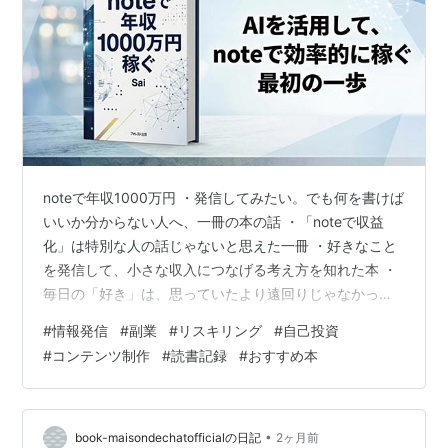
noteで年収1000万円 ・発信してみたい。でも何を書けば
いいか分からない人へ、一冊の本の話 ・「noteで収益
化」は特別な人の話じゃないと思えた一冊 ・好きなこと
を発信して、小さな収入につなげる考え方を知れた本 ・
毎日の「好き」は、思っていたより遠回りじゃなかった
・『noteで年収1000万円』レビュー｜note初心者が気に
#
情報発信
#
副業
#
リスキリング
#
自己投資
なる一冊 「いつかnoteを書いてみたい。」 そう思いなが
#
コンテンツ制作
#
読書記録
#
おすすめ本
ら、 気づけば何カ月も過ぎていたことがあります。 何を
書けばいいのか分からない。 書いたところで読まれる気
がしない。 そんなことを考えているうちに、 投稿する前
から手が止まってしまうんです。 そんなタイミングで…
•
book-maisondechatofficialの日記
2ヶ月前