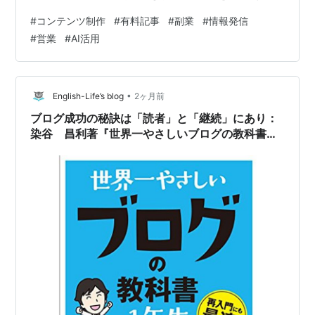
で得てきたこと、感じてきたこと、失敗してきたこと。
#
コンテンツ制作
#
有料記事
#
副業
#
情報発信
それって誰かの役に立てるんじゃないかと。 AIとやりと
#
営業
#
AI活用
りしながらアイデアを整理して、先日からnoteで記事を
書き始めました。 noteって、文章を書いて発信できるプ
ラットフォームで、 有料記事も作れるんですよね。 試し
に無料記事と有料記事、両方作ってみました。 まだやり
•
English-Life’s blog
2ヶ月前
始めたばかりな…
ブログ成功の秘訣は「読者」と「継続」にあり：
染谷 昌利著『世界一やさしいブログの教科書１
年生』ソーテック社