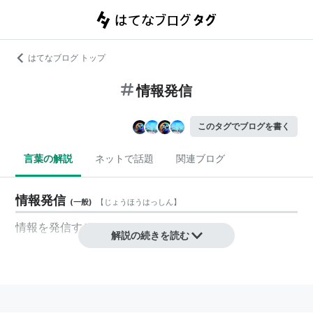
はてなブログ トップ
情報発信
このタグでブログを書く
言葉の解説
ネットで話題
関連ブログ
情報発信
(
一般
)
【
じょうほうはっしん
】
情報
を
発信
すること。
解説の続きを読む