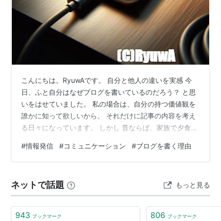
こんにちは。RyuwAです。 自分と他人の違いを実感 今
日、ふと自分はなぜブログを書いているのだろう？ と思
いをはせていました。 私の場合は、自分の持つ価値観を
誰かに知って欲しいから。 それだけに記事の内容を考え
る日々になっています。 しかし 昔ならば、家族で夕食の
時間、同じテレビ番組を観て そこでお互いの感想を言い
#
情報発信
#
コミュニケーション
#
ブログを書く理由
合って家族同士のコミュニケーションから テレビで得た
情報を基に、何かを考えるきっかけにしたものです。 そ
して、翌日に、学校の友達とその夜に観たテレビ番組の
ネットで話題
もっと見る
感想などを言い合って さらに周囲の人たちとのコミュニ
ケーションを計っていました。 でも・・・ 今は、1人に1
台スマホの時代。 人…
943
806
ブックマーク
ブックマーク