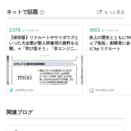
2012年10月1日、「
株式会社
リクルート
」は、「
リクル
プロのノウハウでサポートしてくれる優秀な採用チーム
ネットで話題
ートホールディングス
」に商号変更している。
もっと見る
ではありませんか？ 本記事では、採用管理を劇的に効率
化する「i-Recruiting」と、採用実務…
関連会社は、人材総合サービスと情報サービスを主な事
業としている。
2378
1663
ブックマーク
ブックマーク
就職情報誌の発行から発展し、現在は転職・教育・住宅
【保存版】リクルートやサイボウズと
炎上の歴史とともに1
いった大企業が新人研修用の資料を公
ェブ魚拓」創業者に会っ
などの情報誌を発行する企業グループ。
開。→「学び直そう」「非エンジニア
ビ by リクルート
企業から広告費を取って集めた情報を雑誌にして、ユー
の方にも」
ザーに有償販売や無償配布するという強固なビジネスモ
デルを構築し、高い利益率を誇る。現在は
ISIZE
をはじ
めとしたウェブサイト、および
ホットペッパー
、
R25
な
どの無料雑誌にも力を入れている。 バブル期に背負っ
posfie.com
hrnabi.com
た1兆円を超える借金を10年間でほぼ返済した。
関連ブログ