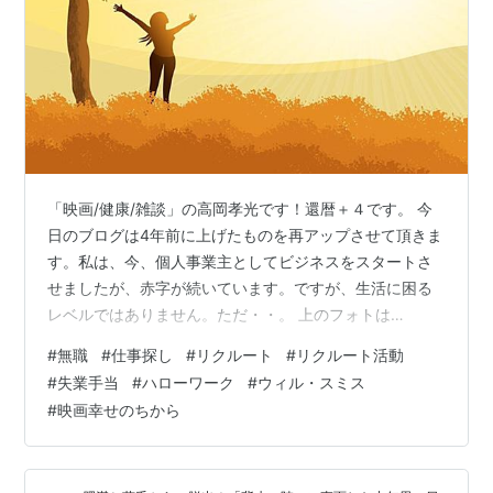
「映画/健康/雑談」の高岡孝光です！還暦＋４です。 今
日のブログは4年前に上げたものを再アップさせて頂きま
す。私は、今、個人事業主としてビジネスをスタートさ
せましたが、赤字が続いています。ですが、生活に困る
レベルではありません。ただ・・。 上のフォトは
Pixabayからのイメージフォトであります！ ただ、６０
#
無職
#
仕事探し
#
リクルート
#
リクルート活動
才までの仕事人生の中で数回、ハローワークの御世話に
#
失業手当
#
ハローワーク
#
ウィル・スミス
なっています。なので「仕事がないということの苦し
#
映画幸せのちから
さ、さびしさ、くやしさ、そして、焦り」というものを
私も味わった一人です。過去３度もハローワークに行っ
ていますが、行っていた当時は、結婚もしていました