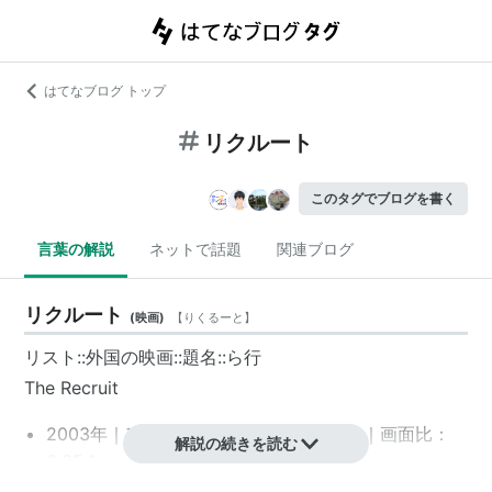
はてなブログ トップ
リクルート
このタグでブログを書く
言葉の解説
ネットで話題
関連ブログ
リクルート
(
映画
)
【
りくるーと
】
リスト::外国の映画::題名::ら行
The Recruit
2003年｜アメリカ映画｜カラー｜115分｜画面比：
解説の続きを読む
2.35:1