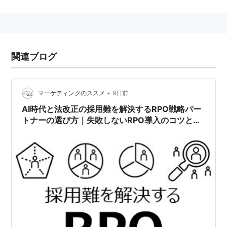
スタッフ
監督：
ロジャー・ドナルドソン
製作：
ジェフ・アップル
、
ゲイリー・バーバー
、
ロ
関連ブログ
ジャー・バーンバウム
脚本：
ロジャー・タウン
、
カート・ウィマー
、
ミッ
チ・グレイザー
•
マーケティングのススメ
9日前
撮影：
スチュアート・ドライバーグ
AI時代と法改正の採用難を解決するRPO戦略パー
編集：
デヴィッド・ローゼンブルーム
トナーの選び方｜失敗しないRPO導入のコツと効
音楽：
クラウス・バデルト
果的な運用方法
出演
アル・パチーノ
コリン・ファレル
ブリジット・モイナハン
ガブリエル・マクト