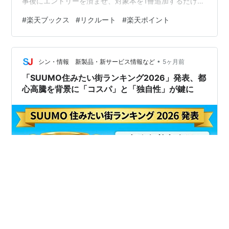
事後にエントリーを済ませ、対象本を1冊追加するだけで
ポイントが最大10倍（+9％）になるお得な施策です。 し
#
楽天ブックス
#
リクルート
#
楽天ポイント
かし、少額の買い物では対象本の代金が上回って損をす
るケースもあるため、「結局いくらから元が取れる
の？」と迷う方も多いはずです。この記事では、損益分
•
岐点の計算方法や再計算のやり方、対象外商品、ポイン
シン・情報 新製品・新サービス情報など
5ヶ月前
ト付与時期といった注意点まで徹底解説します。 楽天ブ
「SUUMO住みたい街ランキング2026」発表、都
ックスの「ちょっと待った!!」は…
心高騰を背景に「コスパ」と「独自性」が鍵に