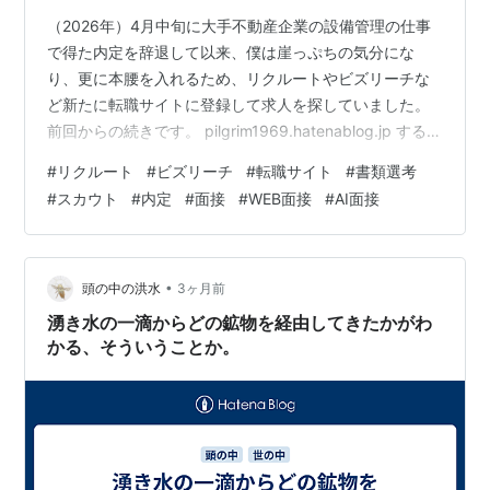
（2026年）4月中旬に大手不動産企業の設備管理の仕事
で得た内定を辞退して以来、僕は崖っぷちの気分にな
り、更に本腰を入れるため、リクルートやビズリーチな
ど新たに転職サイトに登録して求人を探していました。
前回からの続きです。 pilgrim1969.hatenablog.jp する
と、新たな企業や転職エージェントからのスカウトがか
#
リクルート
#
ビズリーチ
#
転職サイト
#
書類選考
なり増え始めました。特に最大手であるリクルートから
#
スカウト
#
内定
#
面接
#
WEB面接
#
AI面接
のスカウトは連日のように毎日来ていました。 「これは
なかなかいいかも！」 これはと思う企業には積極的に応
募し、書類選考の結果を待っていましたが、3・4日経つ
と「不採用」の通知がチラホラ来るようになりました。
•
頭の中の洪水
3ヶ月前
「なんだよ…
湧き水の一滴からどの鉱物を経由してきたかがわ
かる、そういうことか。