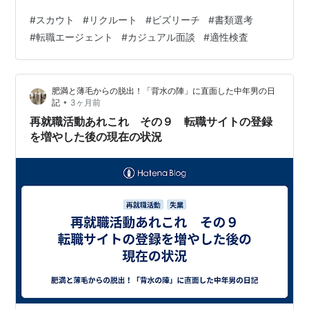
キツイ仕事に就くことは無いという結論に達し、内定を
#
スカウト
#
リクルート
#
ビズリーチ
#
書類選考
辞退しました。 他に方法は無いかと考えた結果、今まで
#
転職エージェント
#
カジュアル面談
#
適性検査
使っていた転職サイトが自分に合っていなかったのでは
ないかと考え、それまで登録していなかったリクルート
やビズリーチなどに登録しました。 また、以前お世話に
肥満と薄毛からの脱出！「背水の陣」に直面した中年男の日
なって良さそうな感じだった転職エージェントにも連絡
•
記
3ヶ月前
して、再び求人情報を送ってもらうよう、お願い…
再就職活動あれこれ その９ 転職サイトの登録
を増やした後の現在の状況