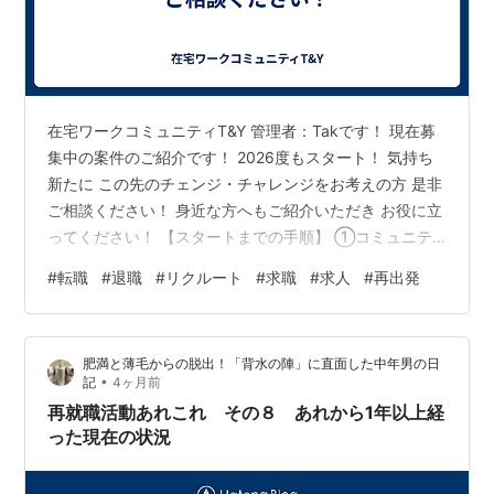
在宅ワークコミュニティT&Y 管理者：Takです！ 現在募
集中の案件のご紹介です！ 2026度もスタート！ 気持ち
新たに この先のチェンジ・チャレンジをお考えの方 是非
ご相談ください！ 身近な方へもご紹介いただき お役に立
ってください！ 【スタートまでの手順】 ①コミュニテ
ィ公式LINEを友達登録して 「メンバー登録」を行う 公式
#
転職
#
退職
#
リクルート
#
求職
#
求人
#
再出発
LINE：https://lin.ee/gBdbcBd ⇒ メンバー登録が完了し
たら メニューの「案件一覧」よりご興味ある案件を探す
②管理者LINEを友達登録し 管理者LINEへ 本案件No.
肥満と薄毛からの脱出！「背水の陣」に直面した中年男の日
「125 or 126 or 127」を送信ください 管理者LINE：ht…
•
記
4ヶ月前
再就職活動あれこれ その８ あれから1年以上経
った現在の状況