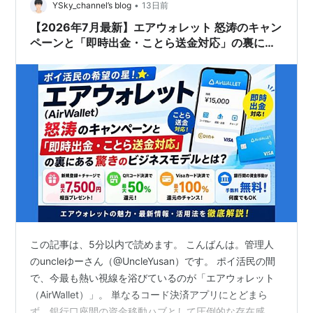
•
YSky_channel’s blog
13日前
【2026年7月最新】エアウォレット 怒涛のキャン
ペーンと「即時出金・ことら送金対応」の裏にあ
るビジネスモデルとは？
この記事は、5分以内で読めます。 こんばんは。管理人
のuncleゆーさん（@UncleYusan）です。 ポイ活民の間
で、今最も熱い視線を浴びているのが「エアウォレット
（AirWallet）」。 単なるコード決済アプリにとどまら
ず、銀行口座間の資金移動ハブとして圧倒的な存在感を