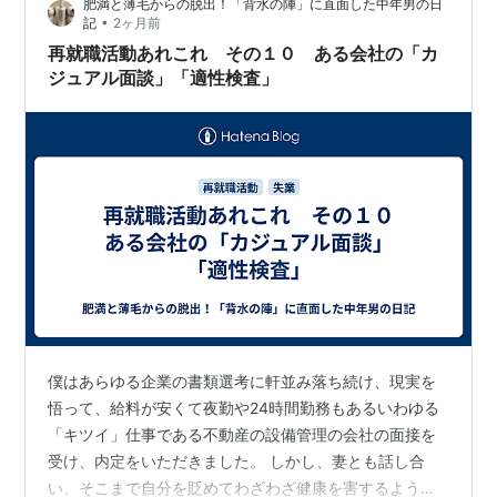
肥満と薄毛からの脱出！「背水の陣」に直面した中年男の日
し、家族を扶養するという重みも抱えていました…
•
記
2ヶ月前
再就職活動あれこれ その１０ ある会社の「カ
ジュアル面談」「適性検査」
僕はあらゆる企業の書類選考に軒並み落ち続け、現実を
悟って、給料が安くて夜勤や24時間勤務もあるいわゆる
「キツイ」仕事である不動産の設備管理の会社の面接を
受け、内定をいただきました。 しかし、妻とも話し合
い、そこまで自分を貶めてわざわざ健康を害するような