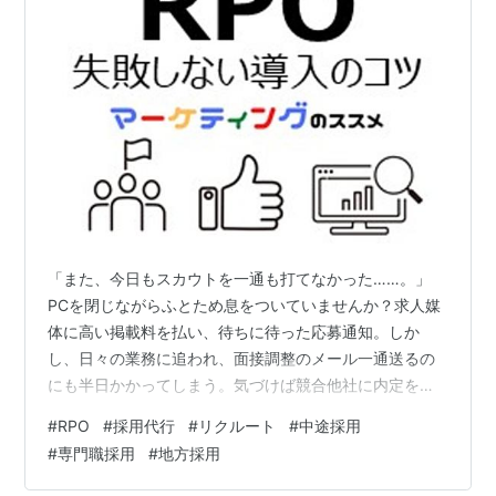
ユージン・リピンスキ
ケン・ミッチェル
概要
MIT（マサチューセッツ工科大学）の優秀な学生（コリ
ン・ファレル）は、CIAの教官（アル・パチーノ）に引
き抜かれる。施設にて同僚訓練生らと共に厳しい訓練を
受けるうちに、めきめき頭角を現していく。やがて彼
は、二重スパイの疑惑を持たれた同僚を調査するよう指
「また、今日もスカウトを一通も打てなかった……。」
令される。
PCを閉じながらふとため息をついていませんか？求人媒
体に高い掲載料を払い、待ちに待った応募通知。しか
リクルート
(
一般
)
【
りくるーと
】
し、日々の業務に追われ、面接調整のメール一通送るの
にも半日かかってしまう。気づけば競合他社に内定を出
英文表記：
RECRUIT
CO.,LTD.
され、優秀な候補者は去っていく。「いい人が来ない」
東京都
千代田区
丸の内
グラントウキョウ サウスタワー
#
RPO
#
採用代行
#
リクルート
#
中途採用
のではなく、「いい人を迎える準備」ができていない。
に本社をおく、
リクルートホールディングス
の
ブラン
#
専門職採用
#
地方採用
これが、採用難に悩む中小企業やスタートアップが直面
ド
。
している、残酷な現実です。 今、必要なのは、あなたを