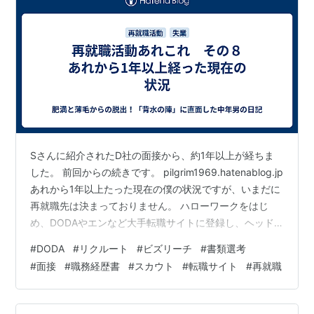
Sさんに紹介されたD社の面接から、約1年以上が経ちま
した。 前回からの続きです。 pilgrim1969.hatenablog.jp
あれから1年以上たった現在の僕の状況ですが、いまだに
再就職先は決まっておりません。 ハローワークをはじ
め、DODAやエンなど大手転職サイトに登録し、ヘッド
ハンターからそれなりにスカウトを受けましたが、書類
#
DODA
#
リクルート
#
ビズリーチ
#
書類選考
選考で落ちるのが大半で、運良く面接を受けられたとし
#
面接
#
職務経歴書
#
スカウト
#
転職サイト
#
再就職
ても、ほぼ一次面接で落ちてしまう状況でした。（一社
だけ三次面接まで行けた企業はありました） 一体、何社
受けたのでしょうか。 応募した企業は一応ノートにメモ