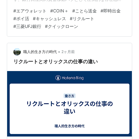
発揮しています。 今回は、巷で話題となっている大量還
#
エアウォレット
#
COIN＋
#
ことら送金
#
即時出金
元キャンペーンや最新のシステム改良を紐解きながら、
#
ポイ活
#
キャッシュレス
#
リクルート
なぜエアウォレットがここまで太っ腹な対応を連発でき
#
三菱UFJ銀行
#
クイックローン
るのか、そのビジネスモデルと戦略について考えてみま
す。 エアウォレットとは？ 立て続けのキャンペーン 最
近のシステム改良（ことら送金＆即時出金対応） なぜこ
こまでやるのか…
•
職人的生き方の時代
2ヶ月前
リクルートとオリックスの仕事の違い