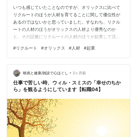
いつも感じていたことなのですが、オリックスに比べて
リクルートのほうが人材を育てることに関して優位性が
あるのではないかと思っていました。すなわち、リクル
ートの人材のほうがオリックスの人材より優秀なのか
と。その証拠にリクルートの人材のほうが起業して活躍
している人が多いではないかと。 ところが、海老原嗣生
#
リクルート
#
オリックス
#
人材
#
起業
『人事の組み立て』（日経BP、2021年）を拝読して、そ
れが誤りであることを理解しました。オリックスは法人
金融の会社でリクルートは人材紹介の会社です。実際に
•
は両者の事業は多角化しており、一括りにまとめて事業
映画と健康/雑談で心ほぐし
2ヶ月前
を定義するのは無理ですが。 海老原氏によると、法人金
仕事で苦しい時、ウィル・スミスの「幸せのちか
融の業界知識やノウハウは、長い年月をかけて…
ら」を観るようにしています【転職04】