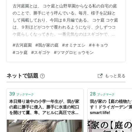
古河庭園とは、 コケ庭と山野草園からなる私の自宅の庭
のことで、勝手にそう呼んでいる。毎月、様子を記録と
して掲載しており、今回は８月編である。 コケ庭 コケ庭
は、９割ほどがコケで覆われるようになり、少しずつコ
ケ庭らしくなってきた。一番元気なのはスギゴケで、コ
ロニーを大きくし範囲を広げており、あちらこちらにも
#
古河庭園
#
我が家の庭
#
オミナエシ
#
キキョウ
小さなコロニーがある。 全体を見渡すと、部分的に少々
#
コケ庭
#
スギゴケ
#
ツマグロヒョウモン
茶色に変色している箇所がある。酷暑の連続と強い日差
しの夏は、コケにはダメージが大きい。昨年はコケ庭全
体の半分ほどがかなりのダメージを受けたので、今年
ネットで話題
もっと見る
は、早朝の散水後にヨシズで覆うようにした。本来は木
陰が望ましいが、物理的に無理であるから、ムレ…
39
28
ブックマーク
ブックマーク
本日帰り途中の小学一年生が、我が家
我が家の【庭の植物た
の庭に勝手に侵入、勝手に水道の蛇口
す！ドライガーデン”風” 
を開けて鷹、隼、アヒルに高圧で水を
smart life!
浴びせ続け、終いにはデッキに置いて
おいたシャベルやボウル、バスケット
ボール大の岩まで投げつける…という