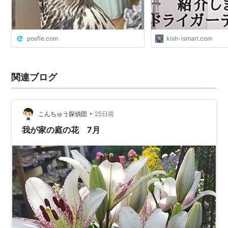
大事件が発生しました。
posfie.com
kish-ismart.com
関連ブログ
•
こんちゅう探偵団
25日前
我が家の庭の花 7月