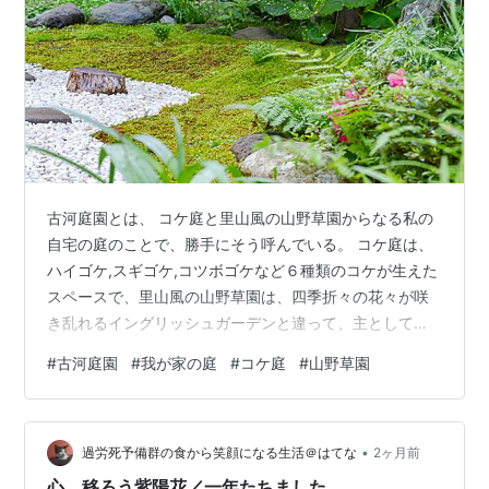
古河庭園とは、 コケ庭と里山風の山野草園からなる私の
自宅の庭のことで、勝手にそう呼んでいる。 コケ庭は、
ハイゴケ,スギゴケ,コツボゴケなど６種類のコケが生えた
スペースで、里山風の山野草園は、四季折々の花々が咲
き乱れるイングリッシュガーデンと違って、主として日
本に自生する山野草の中から、私の好みで選んだものば
#
古河庭園
#
我が家の庭
#
コケ庭
#
山野草園
かりおよそ40種を適当に植えている場所である。 ６月。
緑がより一層濃くなり、また季節の花が咲き始めている
ので記録として記しておきたい。掲載写真は、クリック
•
すると別窓で拡大表示される。 コケ庭 コケ自体は、一か
過労死予備群の食から笑顔になる生活＠はてな
2ヶ月前
月前と比べて成長度合いなど大した違いはないが、とに
心、移ろう紫陽花／一年たちました