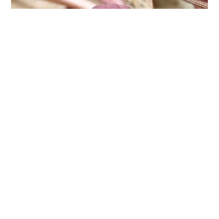
オクエゾサイシン 我が家の庭のオクエゾサイシン。 葉も
展開し、花も出てきました。 エゾヒメギフチョウの餌で
す。 これはイカリソウ。 くるんって丸くなって土から出
てきます。 ヤマシャクヤク 東側庭、今年も元気いっぱい
に顔をだしました。 西側の庭にもたくさん芽が出ていま
した。 エゾキスミレ 消えずにしっかり葉が出てきてうれ
#
北海道
#
札幌市
#
我が家の庭
しいですねェ！！ （撮影：2026年 北海道） 本日は当ブ
ログにご訪問下さりありがとうございます。また明日も