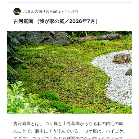
れだけは僕が選んで買いました。 他はすべて嫁さんチョ
•
イスです。 その他の花々も咲いています。 一つ気がかり
ホタルの独り言 Part 2
1ヶ月前
なことがあります。 庭のサンショウの木が元気がありま
古河庭園 （我が家の庭／2026年7月）
せん、西日の当た…
古河庭園とは、 コケ庭と山野草園からなる私の自宅の庭
のことで、勝手にそう呼んでいる。 コケ庭は、ハイゴケ,
スギゴケ,コツボゴケなど６種類のコケが生えたスペース