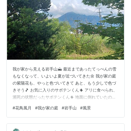
我が家から見える岩手山⛰️ 最近まであったてっぺんの雪
もなくなって、いよいよ夏が近づいてきた🌼 我が家の庭
の紫陽花も、やっと色づいてきて あと、もう少しで色づ
きそう🎵 お気に入りのサボテンくん🌵 アリに食べられ、
瀕死の状態だったサボテンくん🌵 地面に倒れていたの
を、起こしてあげて、 周りの草を取り除き、何とか持ち
#
花鳥風月
#
我が家の庭
#
岩手山
#
風景
こたえ、 そのうち、小さなサボテンが生えてきて、今で
は、 もう一つサボテンが生えてきてる🌵🌵 レモンバーム
は、いつも元気よく🌿 時々、ハーブティーで頂いてま～