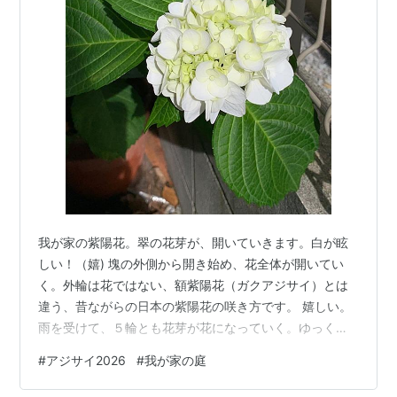
我が家の紫陽花。翠の花芽が、開いていきます。白が眩
しい！（嬉) 塊の外側から開き始め、花全体が開いてい
く。外輪は花ではない、額紫陽花（ガクアジサイ）とは
違う、昔ながらの日本の紫陽花の咲き方です。 嬉しい。
雨を受けて、５輪とも花芽が花になっていく。ゆっくり
時を重ねて欲しい。もう直ぐ、毎日が雨の季節です（苦
#
アジサイ2026
#
我が家の庭
笑）。 植物は、自分で季節を感じて、それを信じて、成
長し、花が咲き、実を結ぶ年もあれば、そうしない年も