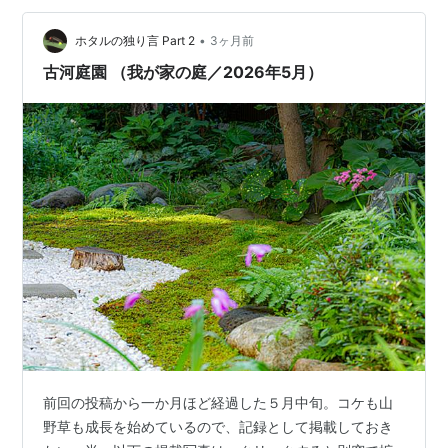
ある。誰がいったから、ではなく、自分で決めて、その
•
責任を自分で担う。そんな風に、私も凛々しくありた
ホタルの独り言 Part 2
3ヶ月前
い。未だに迷う大人ではあるけれども（苦笑）。 ★応援
古河庭園 （我が家の庭／2026年5月）
してくださって、ありがとうございます！★ ラ…
前回の投稿から一か月ほど経過した５月中旬。コケも山
野草も成長を始めているので、記録として掲載しておき