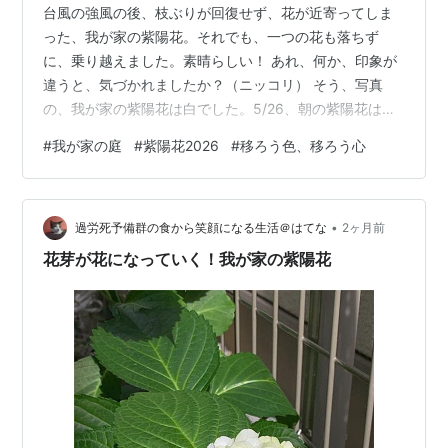
台風の強風の後、枝ぶりが回復せず、花が近寄ってしま
った、我が家の紫陽花。それでも、一つの花も落ちず
に、乗り越えました。素晴らしい！ あれ、何か、印象が
違うと、気づかれましたか？（ニッコリ） そう、写真
の、我が家の紫陽花は白でした。5/26、朝の紫陽花は、
翠の花芽から開いて、白を纏って、開き始めていて。 台
#
我が家の庭
#
紫陽花2026
#
移ろう色、移ろう心
風の風雨を乗り越えて。6/5朝には、空色に変わってきま
した。10日余りで、移ろう色。。。心も動いていかなく
ては！ 花に、背を押されるワタクシでした（ニッコ
•
リ）。 先ほど、はてなブログから、お祝いメールが届き
過労死予備群の食から笑顔になる生活＠はてな
2ヶ月前
ました。『ブログ開設一年』を知らせてくれました。goo
花芽が花になっていく！我が家の紫陽花
blog閉鎖からの移行、慣れない…