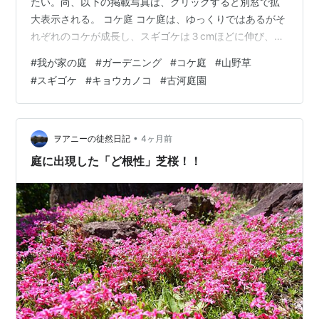
たい。尚、以下の掲載写真は、クリックすると別窓で拡
大表示される。 コケ庭 コケ庭は、ゆっくりではあるがそ
れぞれのコケが成長し、スギゴケは３cmほどに伸び、小
さな群落を広げ始めている。ハイゴケとコツボゴケも順
#
我が家の庭
#
ガーデニング
#
コケ庭
#
山野草
調である。 コケ庭 コケ庭 スギゴケ コケの胞子体 里山風
#
スギゴケ
#
キョウカノコ
#
古河庭園
の山野草園 里山風の山野草園では、シラン、キョウカノ
コ、ユキノシタ、ヤマオダマキ、四季咲きのウンナンハ
ギの花が咲いている。ヤマアジサイ、ホタルブクロ、ト
リアシショウマがつぼみを膨らませているので、６月に
•
ヲアニーの徒然日記
4ヶ月前
なったら咲いてくれるだろう。フジバ…
庭に出現した「ど根性」芝桜！！