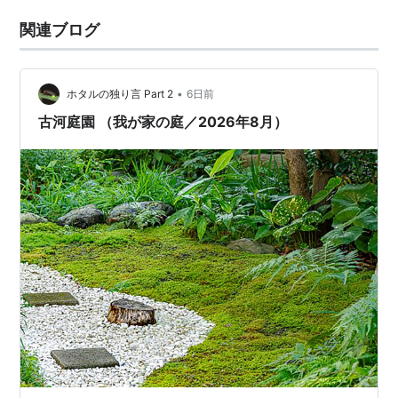
関連ブログ
•
ホタルの独り言 Part 2
6日前
古河庭園 （我が家の庭／2026年8月）