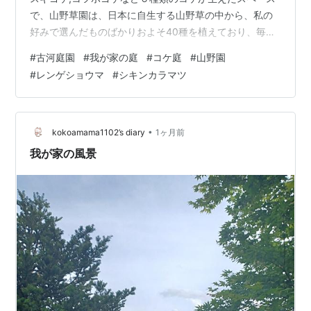
で、山野草園は、日本に自生する山野草の中から、私の
好みで選んだものばかりおよそ40種を植えており、毎
月、様子を記録として掲載している。 コケ庭 コケ庭のコ
#
古河庭園
#
我が家の庭
#
コケ庭
#
山野園
ケは、ハイゴケを中心にコツボゴケやシノブゴケなど全
#
レンゲショウマ
#
シキンカラマツ
体的に順調に生育しており、スギゴケもあちこちから生
えてきていて、小群落はだいぶ広がり始めている。ただ
し、最近「カタヒバ」が繁茂し始めた。 カタヒバはイワ
ヒバ科で、以前からコケ庭の周囲に生えていたが、地下
•
kokoamama1102’s diary
1ヶ月前
茎を伸ばし少しずつコケ庭に侵入してき…
我が家の風景