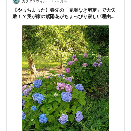
•
す🫖 我が家の梅 梅干しにするには、まだもう少し🤔 お
カクタスヴィル
2ヶ月前
いしい梅干しにしてあげるからね🎵 最後は、きゅうりく
【やっちまった】春先の「見境なき剪定」で大失
ん🥒 一応、きゅうりが…
敗！？我が家の紫陽花がちょっぴり寂しい理由と
来年へのリベンジ誓い。**