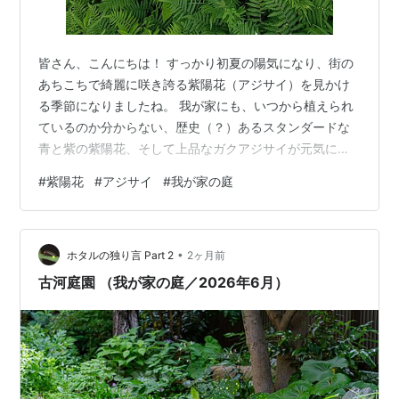
皆さん、こんにちは！ すっかり初夏の陽気になり、街の
あちこちで綺麗に咲き誇る紫陽花（アジサイ）を見かけ
る季節になりましたね。 我が家にも、いつから植えられ
ているのか分からない、歴史（？）あるスタンダードな
青と紫の紫陽花、そして上品なガクアジサイが元気に育
っています。 毎年この時期になると「今年はどんな風に
#
紫陽花
#
アジサイ
#
我が家の庭
咲いてくれるかなぁ」と楽しみにしているのですが……。
今年の我が家の紫陽花たち、ぶっちゃけ……めちゃくちゃ
寂しいことになっております！！！（涙） まずはその切
•
ない姿を見てやってください。 📷 いつもより圧倒的に
ホタルの独り言 Part 2
2ヶ月前
「おひとり様」状態の紫陽花たち 💡 原因は明白。春先の
古河庭園 （我が家の庭／2026年6月）
「見境なき大・散髪大会」 🛠️…