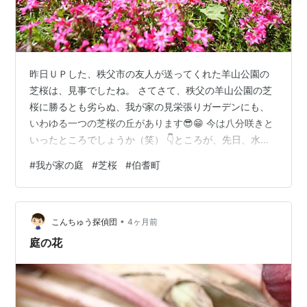
昨日ＵＰした、秩父市の友人が送ってくれた羊山公園の
芝桜は、見事でしたね。 さてさて、秩父の羊山公園の芝
桜に勝るとも劣らぬ、我が家の見栄張りガーデンにも、
いわゆる一つの芝桜の丘があります😎😁 今は八分咲きと
いったところでしょうか（笑） 👇ところが、先日、水や
りをしようと思ったら・・ 周囲５万ミリメートルに及ぶ
#
我が家の庭
#
芝桜
#
伯耆町
城壁とお濠（別名：農業用水路）に囲まれた、伯耆町の
暮夢林と言われる広大な庭園の、標高約千五百ミリの巨
岩山頂に一輪の芝桜を発見！ 👇年取るとロッククライミ
•
ングも危険、遭難でもしたらいけなので、上空からドロ
こんちゅう探偵団
4ヶ月前
～～ンで撮影してみることに・・（爆） ☝️何と、二輪咲
庭の花
いているではないか！！（爆） 蟻のロ…